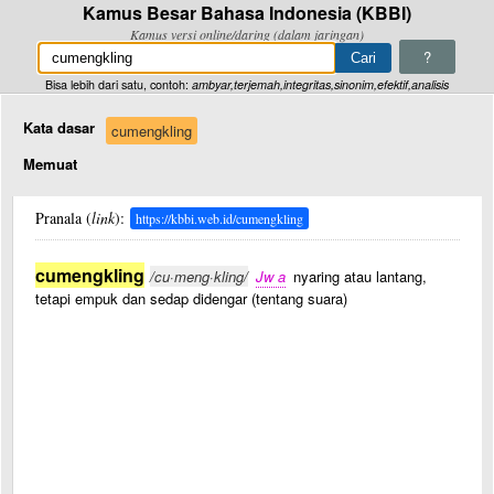
Kamus Besar Bahasa Indonesia (KBBI)
Kamus versi online/daring (dalam jaringan)
?
Bisa lebih dari satu, contoh:
ambyar,terjemah,integritas,sinonim,efektif,analisis
Kata dasar
cumengkling
Memuat
Pranala (
link
):
https://kbbi.web.id/cumengkling
cumengkling
/cu·meng·kling/
Jw a
nyaring atau lantang,
tetapi empuk dan sedap didengar (tentang suara)