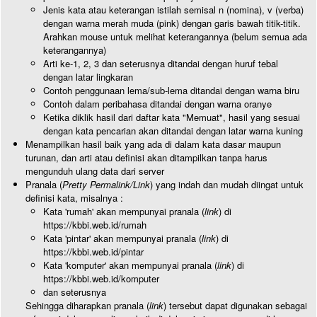
Jenis kata atau keterangan istilah semisal n (nomina), v (verba)
dengan warna merah muda (pink) dengan garis bawah titik-titik.
Arahkan mouse untuk melihat keterangannya (belum semua ada
keterangannya)
Arti ke-1, 2, 3 dan seterusnya ditandai dengan huruf tebal
dengan latar lingkaran
Contoh penggunaan lema/sub-lema ditandai dengan warna biru
Contoh dalam peribahasa ditandai dengan warna oranye
Ketika diklik hasil dari daftar kata "Memuat", hasil yang sesuai
dengan kata pencarian akan ditandai dengan latar warna kuning
Menampilkan hasil baik yang ada di dalam kata dasar maupun
turunan, dan arti atau definisi akan ditampilkan tanpa harus
mengunduh ulang data dari server
Pranala (
Pretty Permalink/Link
) yang indah dan mudah diingat untuk
definisi kata, misalnya :
Kata 'rumah' akan mempunyai pranala (
link
) di
https://kbbi.web.id/rumah
Kata 'pintar' akan mempunyai pranala (
link
) di
https://kbbi.web.id/pintar
Kata 'komputer' akan mempunyai pranala (
link
) di
https://kbbi.web.id/komputer
dan seterusnya
Sehingga diharapkan pranala (
link
) tersebut dapat digunakan sebagai