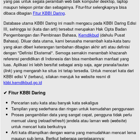
yang pas untuk segala perambah web baik komputer desktop, laptop
maupun telepon pintar dan sebagainya. Fitur-fitur selengkapnya bisa
dibaca dibagian
Fitur KBBI Daring
.
Database utama KBBI Daring ini masih mengacu pada KBBI Daring Edisi
III, sehingga isi (kata dan arti) tersebut merupakan Hak Cipta Badan
Pengembangan dan Pembinaan Bahasa,
Kemdikbud
(dahulu Pusat
Bahasa). Diluar data utama, kami berusaha menambah kata-kata baru
yang akan diberi keterangan tambahan dibagian akhir arti atau definisi
dengan "Definisi Eksternal". Semoga semakin menambah khazanah
referensi pendidikan di Indonesia dan bisa memberikan manfaat yang
luas. Aplikasi ini lebih bersifat sebagai arsip saja, agar pranala/tautan
(
link
) yang mengarah ke situs ini tetap tersedia. Untuk mencari kata dari
KBBI edisi V (terbaru), silakan merujuk ke website resmi di
kbbi.kemdikbud.go.id
✔ Fitur KBBI Daring
Pencarian satu kata atau banyak kata sekaligus
Tampilan yang sederhana dan ringan untuk kemudahan penggunaan
Proses pengambilan data yang sangat cepat, pengguna tidak perlu
memuat ulang (
reload/refresh
) jendela atau laman web (
website
)
untuk mencari kata berikutnya
Arti kata ditampilkan dengan warna yang memudahkan mencari lema
maupun sub lema. Berikut beberapa penjelasannya: