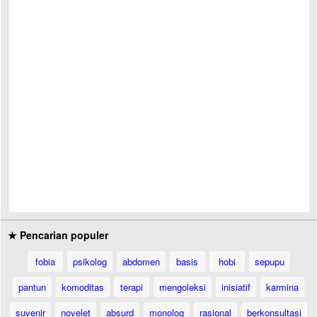
★ Pencarian populer
fobia
psikolog
abdomen
basis
hobi
sepupu
pantun
komoditas
terapi
mengoleksi
inisiatif
karmina
suvenir
novelet
absurd
monolog
rasional
berkonsultasi