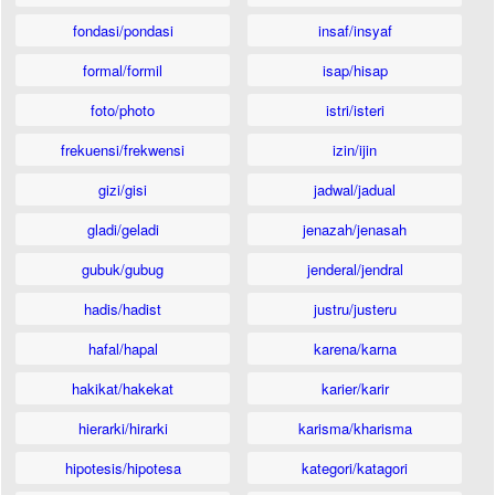
fondasi/pondasi
insaf/insyaf
formal/formil
isap/hisap
foto/photo
istri/isteri
frekuensi/frekwensi
izin/ijin
gizi/gisi
jadwal/jadual
gladi/geladi
jenazah/jenasah
gubuk/gubug
jenderal/jendral
hadis/hadist
justru/justeru
hafal/hapal
karena/karna
hakikat/hakekat
karier/karir
hierarki/hirarki
karisma/kharisma
hipotesis/hipotesa
kategori/katagori