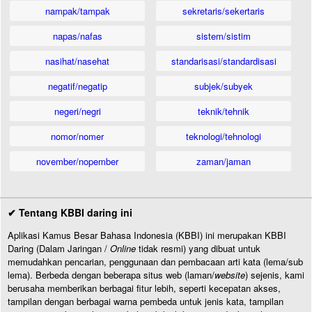
nampak/tampak
sekretaris/sekertaris
napas/nafas
sistem/sistim
nasihat/nasehat
standarisasi/standardisasi
negatif/negatip
subjek/subyek
negeri/negri
teknik/tehnik
nomor/nomer
teknologi/tehnologi
november/nopember
zaman/jaman
✔ Tentang KBBI daring ini
Aplikasi Kamus Besar Bahasa Indonesia (KBBI) ini merupakan KBBI
Daring (Dalam Jaringan /
Online
tidak resmi) yang dibuat untuk
memudahkan pencarian, penggunaan dan pembacaan arti kata (lema/sub
lema). Berbeda dengan beberapa situs web (laman/
website
) sejenis, kami
berusaha memberikan berbagai fitur lebih, seperti kecepatan akses,
tampilan dengan berbagai warna pembeda untuk jenis kata, tampilan