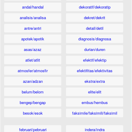
andal/handal
dekoratif/dekoratip
analisis/analisa
dekret/dekrit
antre/antri
detail/detil
apotek/apotik
diagnosis/diagnosa
asas/azaz
durian/duren
atlet/atlit
efektif/efektip
atmosfer/atmosfir
efektifitas/efektivitas
azan/adzan
ekstra/extra
belum/belom
elite/elit
bengep/bengap
embus/hembus
besok/esok
faksimile/faksimili/faksimil
februari/pebruari
indera/indra