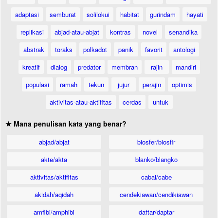
adaptasi
semburat
solilokui
habitat
gurindam
hayati
replikasi
abjad-atau-abjat
kontras
novel
senandika
abstrak
toraks
polkadot
panik
favorit
antologi
kreatif
dialog
predator
membran
rajin
mandiri
populasi
ramah
tekun
jujur
perajin
optimis
aktivitas-atau-aktifitas
cerdas
untuk
★ Mana penulisan kata yang benar?
abjad/abjat
biosfer/biosfir
akte/akta
blanko/blangko
aktivitas/aktifitas
cabai/cabe
akidah/aqidah
cendekiawan/cendikiawan
amfibi/amphibi
daftar/daptar