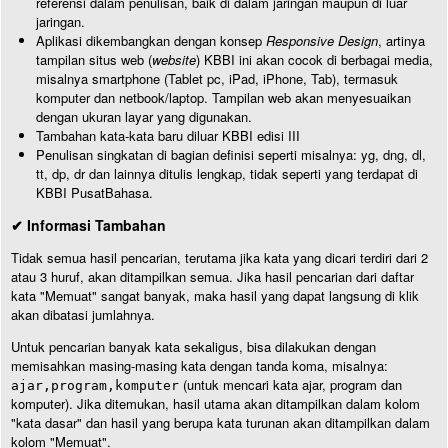
referensi dalam penulisan, baik di dalam jaringan maupun di luar
jaringan.
Aplikasi dikembangkan dengan konsep
Responsive Design
, artinya
tampilan situs web (
website
) KBBI ini akan cocok di berbagai media,
misalnya smartphone (Tablet pc, iPad, iPhone, Tab), termasuk
komputer dan netbook/laptop. Tampilan web akan menyesuaikan
dengan ukuran layar yang digunakan.
Tambahan kata-kata baru diluar KBBI edisi III
Penulisan singkatan di bagian definisi seperti misalnya: yg, dng, dl,
tt, dp, dr dan lainnya ditulis lengkap, tidak seperti yang terdapat di
KBBI PusatBahasa.
✔ Informasi Tambahan
Tidak semua hasil pencarian, terutama jika kata yang dicari terdiri dari 2
atau 3 huruf, akan ditampilkan semua. Jika hasil pencarian dari daftar
kata "Memuat" sangat banyak, maka hasil yang dapat langsung di klik
akan dibatasi jumlahnya.
Untuk pencarian banyak kata sekaligus, bisa dilakukan dengan
memisahkan masing-masing kata dengan tanda koma, misalnya:
(untuk mencari kata ajar, program dan
ajar,program,komputer
komputer). Jika ditemukan, hasil utama akan ditampilkan dalam kolom
"kata dasar" dan hasil yang berupa kata turunan akan ditampilkan dalam
kolom "Memuat".