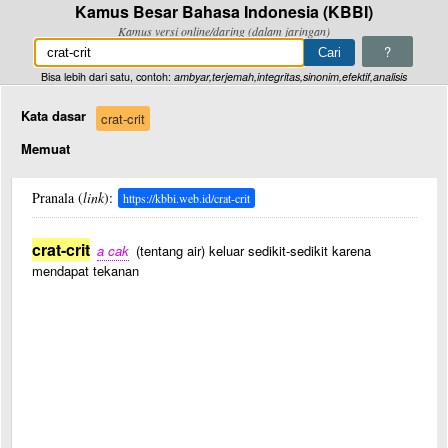
Kamus Besar Bahasa Indonesia (KBBI)
Kamus versi online/daring (dalam jaringan)
?
Bisa lebih dari satu, contoh:
ambyar,terjemah,integritas,sinonim,efektif,analisis
Kata dasar
crat-crit
Memuat
Pranala (
link
):
https://kbbi.web.id/crat-crit
crat-crit
a cak
(tentang air) keluar sedikit-sedikit karena
mendapat tekanan