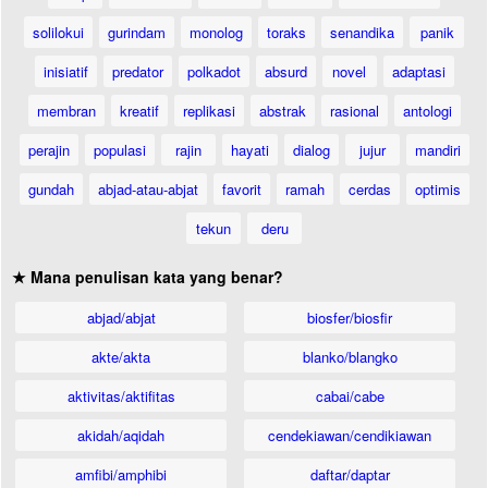
solilokui
gurindam
monolog
toraks
senandika
panik
inisiatif
predator
polkadot
absurd
novel
adaptasi
membran
kreatif
replikasi
abstrak
rasional
antologi
perajin
populasi
rajin
hayati
dialog
jujur
mandiri
gundah
abjad-atau-abjat
favorit
ramah
cerdas
optimis
tekun
deru
★ Mana penulisan kata yang benar?
abjad/abjat
biosfer/biosfir
akte/akta
blanko/blangko
aktivitas/aktifitas
cabai/cabe
akidah/aqidah
cendekiawan/cendikiawan
amfibi/amphibi
daftar/daptar