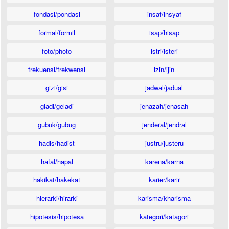
fondasi/pondasi
insaf/insyaf
formal/formil
isap/hisap
foto/photo
istri/isteri
frekuensi/frekwensi
izin/ijin
gizi/gisi
jadwal/jadual
gladi/geladi
jenazah/jenasah
gubuk/gubug
jenderal/jendral
hadis/hadist
justru/justeru
hafal/hapal
karena/karna
hakikat/hakekat
karier/karir
hierarki/hirarki
karisma/kharisma
hipotesis/hipotesa
kategori/katagori