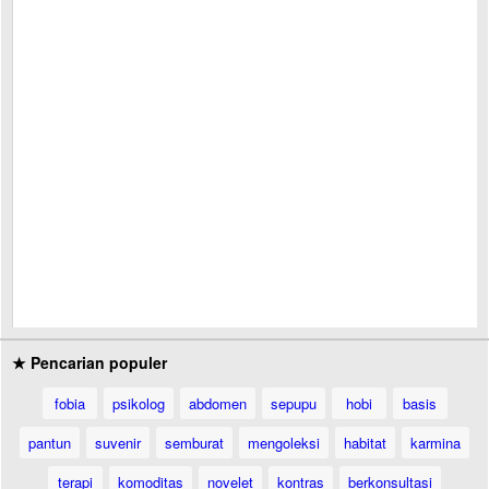
★ Pencarian populer
fobia
psikolog
abdomen
sepupu
hobi
basis
pantun
suvenir
semburat
mengoleksi
habitat
karmina
terapi
komoditas
novelet
kontras
berkonsultasi