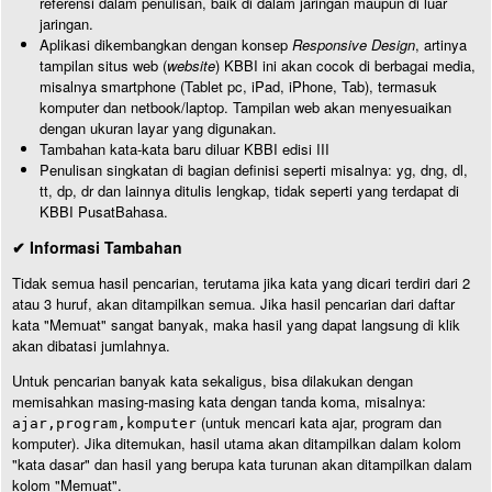
referensi dalam penulisan, baik di dalam jaringan maupun di luar
jaringan.
Aplikasi dikembangkan dengan konsep
Responsive Design
, artinya
tampilan situs web (
website
) KBBI ini akan cocok di berbagai media,
misalnya smartphone (Tablet pc, iPad, iPhone, Tab), termasuk
komputer dan netbook/laptop. Tampilan web akan menyesuaikan
dengan ukuran layar yang digunakan.
Tambahan kata-kata baru diluar KBBI edisi III
Penulisan singkatan di bagian definisi seperti misalnya: yg, dng, dl,
tt, dp, dr dan lainnya ditulis lengkap, tidak seperti yang terdapat di
KBBI PusatBahasa.
✔ Informasi Tambahan
Tidak semua hasil pencarian, terutama jika kata yang dicari terdiri dari 2
atau 3 huruf, akan ditampilkan semua. Jika hasil pencarian dari daftar
kata "Memuat" sangat banyak, maka hasil yang dapat langsung di klik
akan dibatasi jumlahnya.
Untuk pencarian banyak kata sekaligus, bisa dilakukan dengan
memisahkan masing-masing kata dengan tanda koma, misalnya:
(untuk mencari kata ajar, program dan
ajar,program,komputer
komputer). Jika ditemukan, hasil utama akan ditampilkan dalam kolom
"kata dasar" dan hasil yang berupa kata turunan akan ditampilkan dalam
kolom "Memuat".