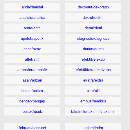
andal/handal
dekoratif/dekoratip
analisis/analisa
dekret/dekrit
antre/antri
detail/detil
apotek/apotik
diagnosis/diagnosa
asas/azaz
durian/duren
atlet/atlit
efektif/efektip
atmosfer/atmosfir
efektifitas/efektivitas
azan/adzan
ekstra/extra
belum/belom
elite/elit
bengep/bengap
embus/hembus
besok/esok
faksimile/faksimili/faksimil
februari/pebruari
indera/indra