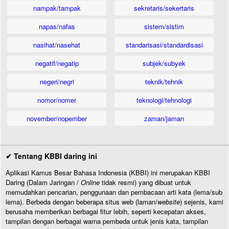
nampak/tampak
sekretaris/sekertaris
napas/nafas
sistem/sistim
nasihat/nasehat
standarisasi/standardisasi
negatif/negatip
subjek/subyek
negeri/negri
teknik/tehnik
nomor/nomer
teknologi/tehnologi
november/nopember
zaman/jaman
✔ Tentang KBBI daring ini
Aplikasi Kamus Besar Bahasa Indonesia (KBBI) ini merupakan KBBI
Daring (Dalam Jaringan /
Online
tidak resmi) yang dibuat untuk
memudahkan pencarian, penggunaan dan pembacaan arti kata (lema/sub
lema). Berbeda dengan beberapa situs web (laman/
website
) sejenis, kami
berusaha memberikan berbagai fitur lebih, seperti kecepatan akses,
tampilan dengan berbagai warna pembeda untuk jenis kata, tampilan