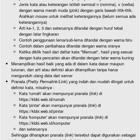
Jenis kata atau keterangan istilah semisal n (nomina), v (verba)
dengan warna merah muda (pink) dengan garis bawah titik-titik.
Arahkan mouse untuk melihat keterangannya (belum semua ada
keterangannya)
Arti ke-1, 2, 3 dan seterusnya ditandai dengan huruf tebal
dengan latar lingkaran
Contoh penggunaan lema/sub-lema ditandai dengan warna biru
Contoh dalam peribahasa ditandai dengan warna oranye
Ketika diklik hasil dari daftar kata "Memuat", hasil yang sesuai
dengan kata pencarian akan ditandai dengan latar warna kuning
Menampilkan hasil baik yang ada di dalam kata dasar maupun
turunan, dan arti atau definisi akan ditampilkan tanpa harus
mengunduh ulang data dari server
Pranala (
Pretty Permalink/Link
) yang indah dan mudah diingat untuk
definisi kata, misalnya :
Kata 'rumah' akan mempunyai pranala (
link
) di
https://kbbi.web.id/rumah
Kata 'pintar' akan mempunyai pranala (
link
) di
https://kbbi.web.id/pintar
Kata 'komputer' akan mempunyai pranala (
link
) di
https://kbbi.web.id/komputer
dan seterusnya
Sehingga diharapkan pranala (
link
) tersebut dapat digunakan sebagai