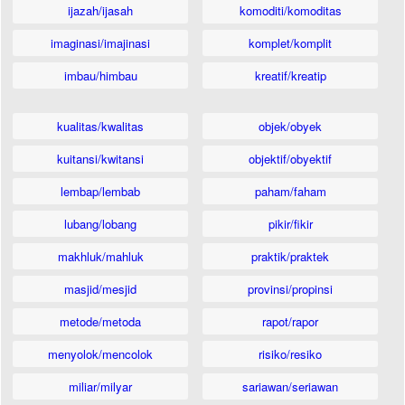
ijazah/ijasah
komoditi/komoditas
imaginasi/imajinasi
komplet/komplit
imbau/himbau
kreatif/kreatip
kualitas/kwalitas
objek/obyek
kuitansi/kwitansi
objektif/obyektif
lembap/lembab
paham/faham
lubang/lobang
pikir/fikir
makhluk/mahluk
praktik/praktek
masjid/mesjid
provinsi/propinsi
metode/metoda
rapot/rapor
menyolok/mencolok
risiko/resiko
miliar/milyar
sariawan/seriawan