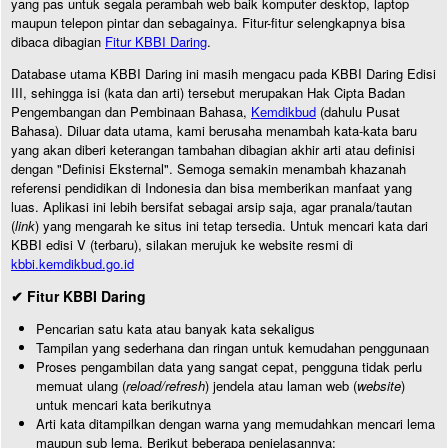
yang pas untuk segala perambah web baik komputer desktop, laptop
maupun telepon pintar dan sebagainya. Fitur-fitur selengkapnya bisa
dibaca dibagian
Fitur KBBI Daring
.
Database utama KBBI Daring ini masih mengacu pada KBBI Daring Edisi
III, sehingga isi (kata dan arti) tersebut merupakan Hak Cipta Badan
Pengembangan dan Pembinaan Bahasa,
Kemdikbud
(dahulu Pusat
Bahasa). Diluar data utama, kami berusaha menambah kata-kata baru
yang akan diberi keterangan tambahan dibagian akhir arti atau definisi
dengan "Definisi Eksternal". Semoga semakin menambah khazanah
referensi pendidikan di Indonesia dan bisa memberikan manfaat yang
luas. Aplikasi ini lebih bersifat sebagai arsip saja, agar pranala/tautan
(
link
) yang mengarah ke situs ini tetap tersedia. Untuk mencari kata dari
KBBI edisi V (terbaru), silakan merujuk ke website resmi di
kbbi.kemdikbud.go.id
✔ Fitur KBBI Daring
Pencarian satu kata atau banyak kata sekaligus
Tampilan yang sederhana dan ringan untuk kemudahan penggunaan
Proses pengambilan data yang sangat cepat, pengguna tidak perlu
memuat ulang (
reload/refresh
) jendela atau laman web (
website
)
untuk mencari kata berikutnya
Arti kata ditampilkan dengan warna yang memudahkan mencari lema
maupun sub lema. Berikut beberapa penjelasannya: