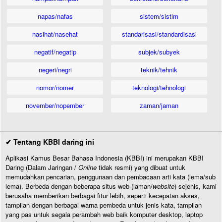
napas/nafas
sistem/sistim
nasihat/nasehat
standarisasi/standardisasi
negatif/negatip
subjek/subyek
negeri/negri
teknik/tehnik
nomor/nomer
teknologi/tehnologi
november/nopember
zaman/jaman
✔ Tentang KBBI daring ini
Aplikasi Kamus Besar Bahasa Indonesia (KBBI) ini merupakan KBBI
Daring (Dalam Jaringan /
Online
tidak resmi) yang dibuat untuk
memudahkan pencarian, penggunaan dan pembacaan arti kata (lema/sub
lema). Berbeda dengan beberapa situs web (laman/
website
) sejenis, kami
berusaha memberikan berbagai fitur lebih, seperti kecepatan akses,
tampilan dengan berbagai warna pembeda untuk jenis kata, tampilan
yang pas untuk segala perambah web baik komputer desktop, laptop