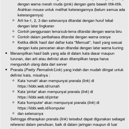
dengan warna merah muda (pink) dengan garis bawah titik-titik.
Arahkan mouse untuk melihat keterangannya (belum semua ada
keterangannya)
Arti ke-1, 2, 3 dan seterusnya ditandai dengan huruf tebal
dengan latar lingkaran
Contoh penggunaan lema/sub-lema ditandai dengan warna biru
Contoh dalam peribahasa ditandai dengan warna oranye
Ketika diklik hasil dari daftar kata "Memuat", hasil yang sesuai
dengan kata pencarian akan ditandai dengan latar warna kuning
Menampilkan hasil baik yang ada di dalam kata dasar maupun
turunan, dan arti atau definisi akan ditampilkan tanpa harus
mengunduh ulang data dari server
Pranala (
Pretty Permalink/Link
) yang indah dan mudah diingat untuk
definisi kata, misalnya :
Kata 'rumah' akan mempunyai pranala (
link
) di
https://kbbi.web.id/rumah
Kata 'pintar' akan mempunyai pranala (
link
) di
https://kbbi.web.id/pintar
Kata 'komputer' akan mempunyai pranala (
link
) di
https://kbbi.web.id/komputer
dan seterusnya
Sehingga diharapkan pranala (
link
) tersebut dapat digunakan sebagai
referensi dalam penulisan, baik di dalam jaringan maupun di luar