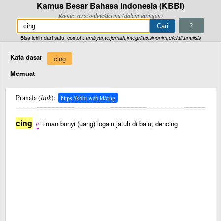
Kamus Besar Bahasa Indonesia (KBBI)
Kamus versi online/daring (dalam jaringan)
?
Bisa lebih dari satu, contoh:
ambyar,terjemah,integritas,sinonim,efektif,analisis
Kata dasar
cing
Memuat
Pranala (
link
):
https://kbbi.web.id/cing
cing
n
tiruan bunyi (uang) logam jatuh di batu; dencing