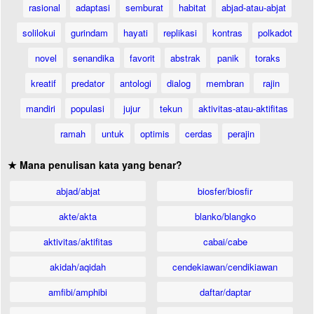
rasional
adaptasi
semburat
habitat
abjad-atau-abjat
solilokui
gurindam
hayati
replikasi
kontras
polkadot
novel
senandika
favorit
abstrak
panik
toraks
kreatif
predator
antologi
dialog
membran
rajin
mandiri
populasi
jujur
tekun
aktivitas-atau-aktifitas
ramah
untuk
optimis
cerdas
perajin
★ Mana penulisan kata yang benar?
abjad/abjat
biosfer/biosfir
akte/akta
blanko/blangko
aktivitas/aktifitas
cabai/cabe
akidah/aqidah
cendekiawan/cendikiawan
amfibi/amphibi
daftar/daptar