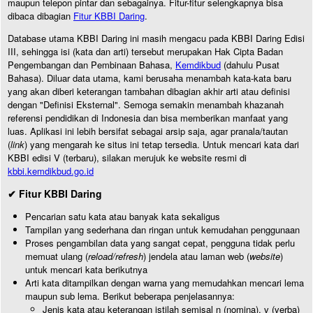
maupun telepon pintar dan sebagainya. Fitur-fitur selengkapnya bisa
dibaca dibagian
Fitur KBBI Daring
.
Database utama KBBI Daring ini masih mengacu pada KBBI Daring Edisi
III, sehingga isi (kata dan arti) tersebut merupakan Hak Cipta Badan
Pengembangan dan Pembinaan Bahasa,
Kemdikbud
(dahulu Pusat
Bahasa). Diluar data utama, kami berusaha menambah kata-kata baru
yang akan diberi keterangan tambahan dibagian akhir arti atau definisi
dengan "Definisi Eksternal". Semoga semakin menambah khazanah
referensi pendidikan di Indonesia dan bisa memberikan manfaat yang
luas. Aplikasi ini lebih bersifat sebagai arsip saja, agar pranala/tautan
(
link
) yang mengarah ke situs ini tetap tersedia. Untuk mencari kata dari
KBBI edisi V (terbaru), silakan merujuk ke website resmi di
kbbi.kemdikbud.go.id
✔ Fitur KBBI Daring
Pencarian satu kata atau banyak kata sekaligus
Tampilan yang sederhana dan ringan untuk kemudahan penggunaan
Proses pengambilan data yang sangat cepat, pengguna tidak perlu
memuat ulang (
reload/refresh
) jendela atau laman web (
website
)
untuk mencari kata berikutnya
Arti kata ditampilkan dengan warna yang memudahkan mencari lema
maupun sub lema. Berikut beberapa penjelasannya:
Jenis kata atau keterangan istilah semisal n (nomina), v (verba)