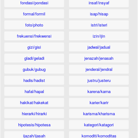
fondasi/pondasi
insaf/insyaf
formal/formil
isap/hisap
foto/photo
istri/isteri
frekuensi/frekwensi
izin/ijin
gizi/gisi
jadwal/jadual
gladi/geladi
jenazah/jenasah
gubuk/gubug
jenderal/jendral
hadis/hadist
justru/justeru
hafal/hapal
karena/karna
hakikat/hakekat
karier/karir
hierarki/hirarki
karisma/kharisma
hipotesis/hipotesa
kategori/katagori
ijazah/ijasah
komoditi/komoditas