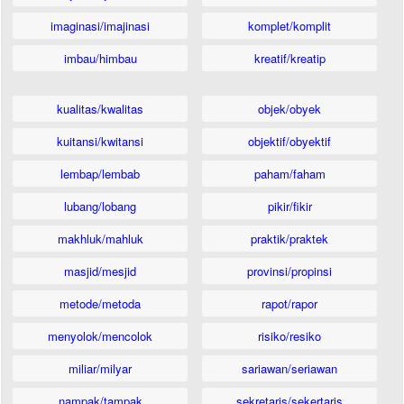
imaginasi/imajinasi
komplet/komplit
imbau/himbau
kreatif/kreatip
kualitas/kwalitas
objek/obyek
kuitansi/kwitansi
objektif/obyektif
lembap/lembab
paham/faham
lubang/lobang
pikir/fikir
makhluk/mahluk
praktik/praktek
masjid/mesjid
provinsi/propinsi
metode/metoda
rapot/rapor
menyolok/mencolok
risiko/resiko
miliar/milyar
sariawan/seriawan
nampak/tampak
sekretaris/sekertaris