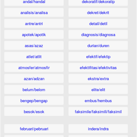
andal/handal
dekoratif/dekoratip
analisis/analisa
dekret/dekrit
antre/antri
detail/detil
apotek/apotik
diagnosis/diagnosa
asas/azaz
durian/duren
atlet/atlit
efektif/efektip
atmosfer/atmosfir
efektifitas/efektivitas
azan/adzan
ekstra/extra
belum/belom
elite/elit
bengep/bengap
embus/hembus
besok/esok
faksimile/faksimili/faksimil
februari/pebruari
indera/indra