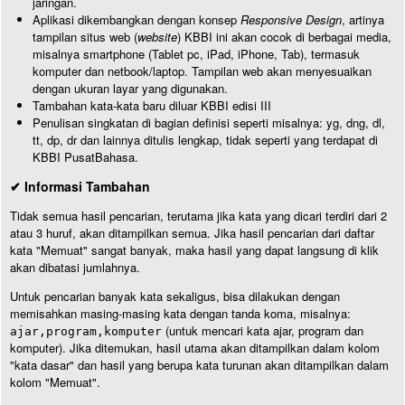
jaringan.
Aplikasi dikembangkan dengan konsep
Responsive Design
, artinya
tampilan situs web (
website
) KBBI ini akan cocok di berbagai media,
misalnya smartphone (Tablet pc, iPad, iPhone, Tab), termasuk
komputer dan netbook/laptop. Tampilan web akan menyesuaikan
dengan ukuran layar yang digunakan.
Tambahan kata-kata baru diluar KBBI edisi III
Penulisan singkatan di bagian definisi seperti misalnya: yg, dng, dl,
tt, dp, dr dan lainnya ditulis lengkap, tidak seperti yang terdapat di
KBBI PusatBahasa.
✔ Informasi Tambahan
Tidak semua hasil pencarian, terutama jika kata yang dicari terdiri dari 2
atau 3 huruf, akan ditampilkan semua. Jika hasil pencarian dari daftar
kata "Memuat" sangat banyak, maka hasil yang dapat langsung di klik
akan dibatasi jumlahnya.
Untuk pencarian banyak kata sekaligus, bisa dilakukan dengan
memisahkan masing-masing kata dengan tanda koma, misalnya:
(untuk mencari kata ajar, program dan
ajar,program,komputer
komputer). Jika ditemukan, hasil utama akan ditampilkan dalam kolom
"kata dasar" dan hasil yang berupa kata turunan akan ditampilkan dalam
kolom "Memuat".