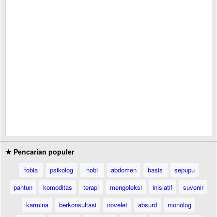
★ Pencarian populer
fobia
psikolog
hobi
abdomen
basis
sepupu
pantun
komoditas
terapi
mengoleksi
inisiatif
suvenir
karmina
berkonsultasi
novelet
absurd
monolog