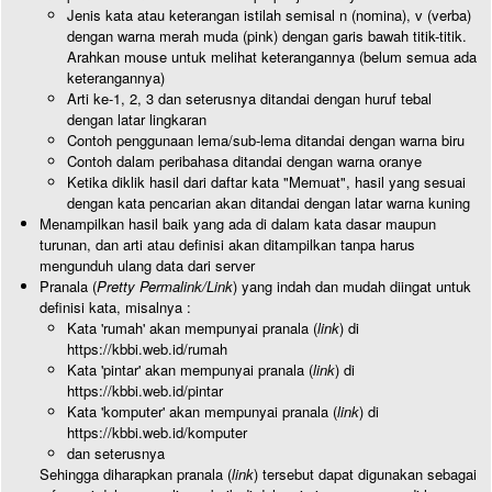
Jenis kata atau keterangan istilah semisal n (nomina), v (verba)
dengan warna merah muda (pink) dengan garis bawah titik-titik.
Arahkan mouse untuk melihat keterangannya (belum semua ada
keterangannya)
Arti ke-1, 2, 3 dan seterusnya ditandai dengan huruf tebal
dengan latar lingkaran
Contoh penggunaan lema/sub-lema ditandai dengan warna biru
Contoh dalam peribahasa ditandai dengan warna oranye
Ketika diklik hasil dari daftar kata "Memuat", hasil yang sesuai
dengan kata pencarian akan ditandai dengan latar warna kuning
Menampilkan hasil baik yang ada di dalam kata dasar maupun
turunan, dan arti atau definisi akan ditampilkan tanpa harus
mengunduh ulang data dari server
Pranala (
Pretty Permalink/Link
) yang indah dan mudah diingat untuk
definisi kata, misalnya :
Kata 'rumah' akan mempunyai pranala (
link
) di
https://kbbi.web.id/rumah
Kata 'pintar' akan mempunyai pranala (
link
) di
https://kbbi.web.id/pintar
Kata 'komputer' akan mempunyai pranala (
link
) di
https://kbbi.web.id/komputer
dan seterusnya
Sehingga diharapkan pranala (
link
) tersebut dapat digunakan sebagai