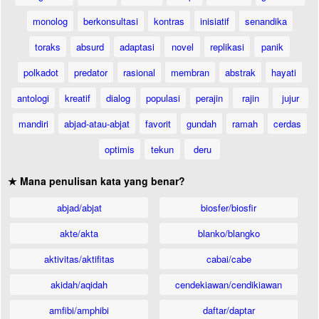
monolog
berkonsultasi
kontras
inisiatif
senandika
toraks
absurd
adaptasi
novel
replikasi
panik
polkadot
predator
rasional
membran
abstrak
hayati
antologi
kreatif
dialog
populasi
perajin
rajin
jujur
mandiri
abjad-atau-abjat
favorit
gundah
ramah
cerdas
optimis
tekun
deru
★ Mana penulisan kata yang benar?
abjad/abjat
biosfer/biosfir
akte/akta
blanko/blangko
aktivitas/aktifitas
cabai/cabe
akidah/aqidah
cendekiawan/cendikiawan
amfibi/amphibi
daftar/daptar