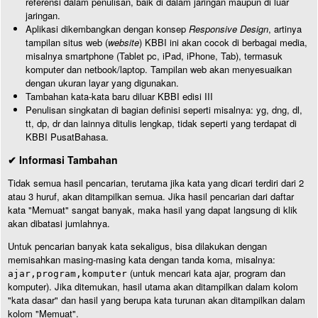
referensi dalam penulisan, baik di dalam jaringan maupun di luar
jaringan.
Aplikasi dikembangkan dengan konsep
Responsive Design
, artinya
tampilan situs web (
website
) KBBI ini akan cocok di berbagai media,
misalnya smartphone (Tablet pc, iPad, iPhone, Tab), termasuk
komputer dan netbook/laptop. Tampilan web akan menyesuaikan
dengan ukuran layar yang digunakan.
Tambahan kata-kata baru diluar KBBI edisi III
Penulisan singkatan di bagian definisi seperti misalnya: yg, dng, dl,
tt, dp, dr dan lainnya ditulis lengkap, tidak seperti yang terdapat di
KBBI PusatBahasa.
✔ Informasi Tambahan
Tidak semua hasil pencarian, terutama jika kata yang dicari terdiri dari 2
atau 3 huruf, akan ditampilkan semua. Jika hasil pencarian dari daftar
kata "Memuat" sangat banyak, maka hasil yang dapat langsung di klik
akan dibatasi jumlahnya.
Untuk pencarian banyak kata sekaligus, bisa dilakukan dengan
memisahkan masing-masing kata dengan tanda koma, misalnya:
(untuk mencari kata ajar, program dan
ajar,program,komputer
komputer). Jika ditemukan, hasil utama akan ditampilkan dalam kolom
"kata dasar" dan hasil yang berupa kata turunan akan ditampilkan dalam
kolom "Memuat".