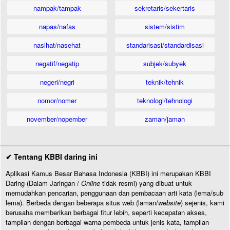
nampak/tampak
sekretaris/sekertaris
napas/nafas
sistem/sistim
nasihat/nasehat
standarisasi/standardisasi
negatif/negatip
subjek/subyek
negeri/negri
teknik/tehnik
nomor/nomer
teknologi/tehnologi
november/nopember
zaman/jaman
✔ Tentang KBBI daring ini
Aplikasi Kamus Besar Bahasa Indonesia (KBBI) ini merupakan KBBI
Daring (Dalam Jaringan /
Online
tidak resmi) yang dibuat untuk
memudahkan pencarian, penggunaan dan pembacaan arti kata (lema/sub
lema). Berbeda dengan beberapa situs web (laman/
website
) sejenis, kami
berusaha memberikan berbagai fitur lebih, seperti kecepatan akses,
tampilan dengan berbagai warna pembeda untuk jenis kata, tampilan