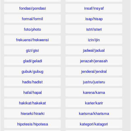
fondasi/pondasi
insaf/insyaf
formal/formil
isap/hisap
foto/photo
istri/isteri
frekuensi/frekwensi
izin/ijin
gizi/gisi
jadwal/jadual
gladi/geladi
jenazah/jenasah
gubuk/gubug
jenderal/jendral
hadis/hadist
justru/justeru
hafal/hapal
karena/karna
hakikat/hakekat
karier/karir
hierarki/hirarki
karisma/kharisma
hipotesis/hipotesa
kategori/katagori