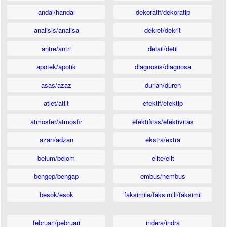
andal/handal
dekoratif/dekoratip
analisis/analisa
dekret/dekrit
antre/antri
detail/detil
apotek/apotik
diagnosis/diagnosa
asas/azaz
durian/duren
atlet/atlit
efektif/efektip
atmosfer/atmosfir
efektifitas/efektivitas
azan/adzan
ekstra/extra
belum/belom
elite/elit
bengep/bengap
embus/hembus
besok/esok
faksimile/faksimili/faksimil
februari/pebruari
indera/indra