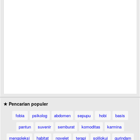
★ Pencarian populer
fobia
psikolog
abdomen
sepupu
hobi
basis
pantun
suvenir
semburat
komoditas
karmina
mengoleksi
habitat
novelet
terapi
solilokui
gurindam