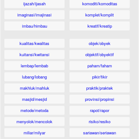
ijazah/ijasah
komoditi/komoditas
imaginasi/imajinasi
komplet/komplit
imbau/himbau
kreatif/kreatip
kualitas/kwalitas
objek/obyek
kuitansi/kwitansi
objektif/obyektif
lembap/lembab
paham/faham
lubang/lobang
pikir/fikir
makhluk/mahluk
praktik/praktek
masjid/mesjid
provinsi/propinsi
metode/metoda
rapot/rapor
menyolok/mencolok
risiko/resiko
miliar/milyar
sariawan/seriawan