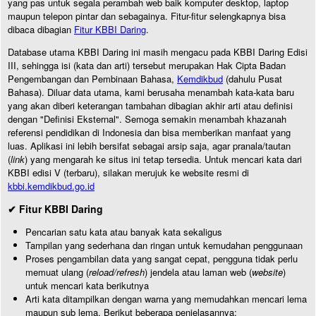
yang pas untuk segala perambah web baik komputer desktop, laptop
maupun telepon pintar dan sebagainya. Fitur-fitur selengkapnya bisa
dibaca dibagian
Fitur KBBI Daring
.
Database utama KBBI Daring ini masih mengacu pada KBBI Daring Edisi
III, sehingga isi (kata dan arti) tersebut merupakan Hak Cipta Badan
Pengembangan dan Pembinaan Bahasa,
Kemdikbud
(dahulu Pusat
Bahasa). Diluar data utama, kami berusaha menambah kata-kata baru
yang akan diberi keterangan tambahan dibagian akhir arti atau definisi
dengan "Definisi Eksternal". Semoga semakin menambah khazanah
referensi pendidikan di Indonesia dan bisa memberikan manfaat yang
luas. Aplikasi ini lebih bersifat sebagai arsip saja, agar pranala/tautan
(
link
) yang mengarah ke situs ini tetap tersedia. Untuk mencari kata dari
KBBI edisi V (terbaru), silakan merujuk ke website resmi di
kbbi.kemdikbud.go.id
✔ Fitur KBBI Daring
Pencarian satu kata atau banyak kata sekaligus
Tampilan yang sederhana dan ringan untuk kemudahan penggunaan
Proses pengambilan data yang sangat cepat, pengguna tidak perlu
memuat ulang (
reload/refresh
) jendela atau laman web (
website
)
untuk mencari kata berikutnya
Arti kata ditampilkan dengan warna yang memudahkan mencari lema
maupun sub lema. Berikut beberapa penjelasannya: