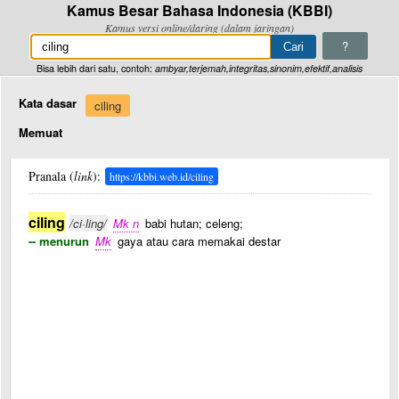
Kamus Besar Bahasa Indonesia (KBBI)
Kamus versi online/daring (dalam jaringan)
?
Bisa lebih dari satu, contoh:
ambyar,terjemah,integritas,sinonim,efektif,analisis
Kata dasar
ciling
Memuat
Pranala (
link
):
https://kbbi.web.id/ciling
ciling
/ci·ling/
Mk n
babi hutan; celeng;
-- menurun
Mk
gaya atau cara memakai destar