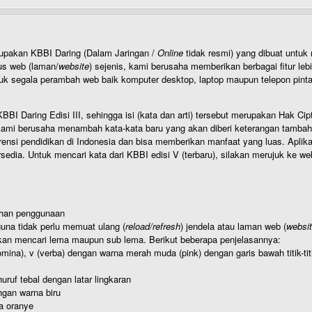
rupakan KBBI Daring (Dalam Jaringan /
Online
tidak resmi) yang dibuat unt
us web (laman/
website
) sejenis, kami berusaha memberikan berbagai fitur leb
uk segala perambah web baik komputer desktop, laptop maupun telepon pintar 
BI Daring Edisi III, sehingga isi (kata dan arti) tersebut merupakan Hak
ami berusaha menambah kata-kata baru yang akan diberi keterangan tambahan d
 pendidikan di Indonesia dan bisa memberikan manfaat yang luas. Aplikasi i
rsedia. Untuk mencari kata dari KBBI edisi V (terbaru), silakan merujuk ke we
ahan penggunaan
una tidak perlu memuat ulang (
reload/refresh
) jendela atau laman web (
websi
kan mencari lema maupun sub lema. Berikut beberapa penjelasannya:
nomina), v (verba) dengan warna merah muda (pink) dengan garis bawah titik-
uruf tebal dengan latar lingkaran
gan warna biru
a oranye