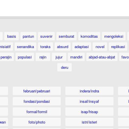
basis
pantun
suvenir
semburat
komoditas
mengoleksi
inisiatif
senandika
toraks
absurd
adaptasi
novel
replikasi
perajin
populasi
rajin
jujur
mandiri
abjad-atau-abjat
favor
deru
februari/pebruari
indera/indra
fondasi/pondasi
insaf/insyaf
formal/formil
isap/hisap
wan
foto/photo
istri/isteri