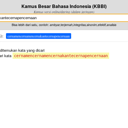
Kamus Besar Bahasa Indonesia (KBBI)
Kamus versi online/daring (dalam jaringan)
Bisa lebih dari satu, contoh:
ambyar,terjemah,integritas,sinonim,efektif,analisis
k
):
cernamencernamencernakantecernapencernaan
 ditemukan kata yang dicari
ri kata
cernamencernamencernakantecernapencernaan