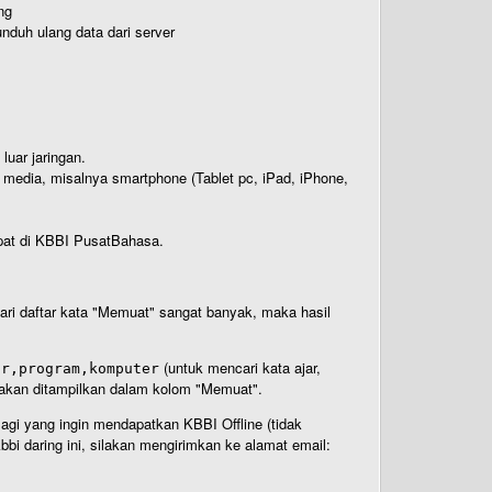
ng
nduh ulang data dari server
luar jaringan.
i media, misalnya smartphone (Tablet pc, iPad, iPhone,
rdapat di KBBI PusatBahasa.
 dari daftar kata "Memuat" sangat banyak, maka hasil
(untuk mencari kata ajar,
ar,program,komputer
n akan ditampilkan dalam kolom "Memuat".
Bagi yang ingin mendapatkan KBBI Offline (tidak
bi daring ini, silakan mengirimkan ke alamat email: