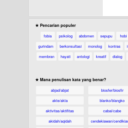
★ Pencarian populer
fobia
psikolog
abdomen
sepupu
hobi
gurindam
berkonsultasi
monolog
kontras
membran
hayati
antologi
kreatif
dialog
★ Mana penulisan kata yang benar?
abjad/abjat
biosfer/biosfir
akte/akta
blanko/blangko
aktivitas/aktifitas
cabai/cabe
akidah/aqidah
cendekiawan/cendikia