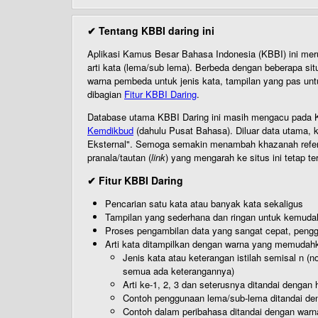
✔ Tentang KBBI daring ini
Aplikasi Kamus Besar Bahasa Indonesia (KBBI) ini me
arti kata (lema/sub lema). Berbeda dengan beberapa sit
warna pembeda untuk jenis kata, tampilan yang pas unt
dibagian
Fitur KBBI Daring
.
Database utama KBBI Daring ini masih mengacu pada KB
Kemdikbud
(dahulu Pusat Bahasa). Diluar data utama, k
Eksternal". Semoga semakin menambah khazanah referensi
pranala/tautan (
link
) yang mengarah ke situs ini tetap te
✔ Fitur KBBI Daring
Pencarian satu kata atau banyak kata sekaligus
Tampilan yang sederhana dan ringan untuk kemud
Proses pengambilan data yang sangat cepat, pengg
Arti kata ditampilkan dengan warna yang memudah
Jenis kata atau keterangan istilah semisal n (
semua ada keterangannya)
Arti ke-1, 2, 3 dan seterusnya ditandai dengan h
Contoh penggunaan lema/sub-lema ditandai den
Contoh dalam peribahasa ditandai dengan warn