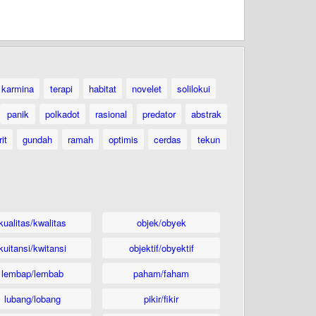
karmina
terapi
habitat
novelet
solilokui
panik
polkadot
rasional
predator
abstrak
it
gundah
ramah
optimis
cerdas
tekun
kualitas/kwalitas
objek/obyek
kuitansi/kwitansi
objektif/obyektif
lembap/lembab
paham/faham
lubang/lobang
pikir/fikir