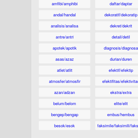
amfibi/amphibi
daftar/daptar
andal/handal
dekoratif/dekoratip
analisis/analisa
dekret/dekrit
antre/antri
detail/detil
apotek/apotik
diagnosis/diagnosa
asas/azaz
durian/duren
atlet/atlit
efektif/efektip
atmosfer/atmosfir
efektifitas/efektivita
azan/adzan
ekstra/extra
belum/belom
elite/elit
bengep/bengap
embus/hembus
besok/esok
faksimile/faksimili/faks