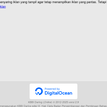
nyaring iklan yang tampil agar tetap menampilkan iklan yang pantas. Tetapi j
klan
KBBI Daring (
) © 2012-2025 versi 2.9
Online
menggunakan KBBI Daring edisi III, Hak Cipta Badan Pengembangan dan Pembinaan Bahas