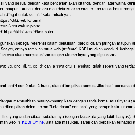
hasil yang sesuai dengan kata pencarian akan ditandai dengan latar warna kuni
r maupun turunan, dan arti atau definisi akan ditampilkan tanpa harus mengu
h diingat untuk definisi kata, misalnya :
 https://kbbi.web.id/rumah
https://kbbi.web.id/pintar
 di https://kbbi.web.id/komputer
igunakan sebagai referensi dalam penulisan, baik di dalam jaringan maupun di 
 Design
, artinya tampilan situs web (
website
) KBBI ini akan cocok di berbaga
ilan web akan menyesuaikan dengan ukuran layar yang digunakan.
nya: yg, dng, dl, tt, dp, dr dan lainnya ditulis lengkap, tidak seperti yang te
cari terdiri dari 2 atau 3 huruf, akan ditampilkan semua. Jika hasil pencarian
an dengan memisahkan masing-masing kata dengan tanda koma, misalnya:
aj
an ditampilkan dalam kolom "kata dasar" dan hasil yang berupa kata turuna
I Offline yang sudah dibuat sebelumnya (dengan kosakata yang lebih banyak). 
aman web ini
KBBI Offline
. Jika ada masukan, saran dan perbaikan terhadap kb