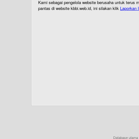
Kami sebagai pengelola website berusaha untuk terus me
pantas di website kbbi.web.id, ini silakan klik
Laporkan I
Database utama 