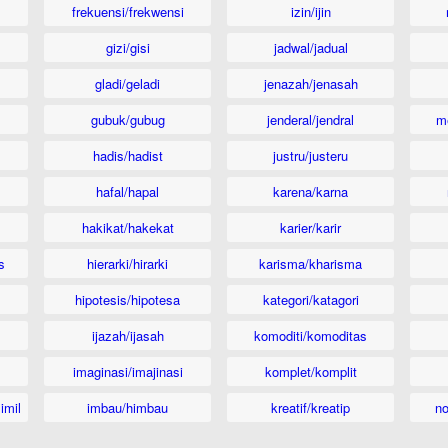
frekuensi/frekwensi
izin/ijin
gizi/gisi
jadwal/jadual
gladi/geladi
jenazah/jenasah
gubuk/gubug
jenderal/jendral
m
hadis/hadist
justru/justeru
hafal/hapal
karena/karna
hakikat/hakekat
karier/karir
s
hierarki/hirarki
karisma/kharisma
hipotesis/hipotesa
kategori/katagori
ijazah/ijasah
komoditi/komoditas
imaginasi/imajinasi
komplet/komplit
imil
imbau/himbau
kreatif/kreatip
n