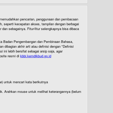
uk memudahkan pencarian, penggunaan dan pembacaan
ih, seperti kecepatan akses, tampilan dengan berbagai
dan sebagainya. Fitur-fitur selengkapnya bisa dibaca
 Cipta Badan Pengembangan dan Pembinaan Bahasa,
ibagian akhir arti atau definisi dengan "Definisi
ni lebih bersifat sebagai arsip saja, agar
bsite resmi di
kbbi.kemdikbud.go.id
te
) untuk mencari kata berikutnya
titik. Arahkan mouse untuk melihat keterangannya (belum