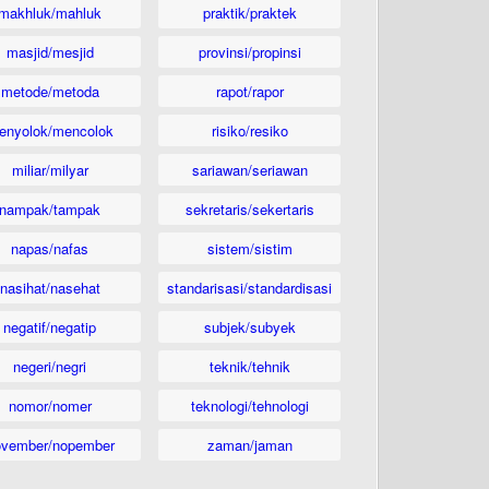
makhluk/mahluk
praktik/praktek
masjid/mesjid
provinsi/propinsi
metode/metoda
rapot/rapor
enyolok/mencolok
risiko/resiko
miliar/milyar
sariawan/seriawan
nampak/tampak
sekretaris/sekertaris
napas/nafas
sistem/sistim
nasihat/nasehat
standarisasi/standardisasi
negatif/negatip
subjek/subyek
negeri/negri
teknik/tehnik
nomor/nomer
teknologi/tehnologi
ovember/nopember
zaman/jaman