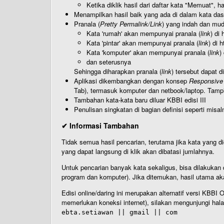
Ketika diklik hasil dari daftar kata "Memuat", 
Menampilkan hasil baik yang ada di dalam kata dasa
Pranala (
Pretty Permalink/Link
) yang indah dan muda
Kata 'rumah' akan mempunyai pranala (
link
) di
Kata 'pintar' akan mempunyai pranala (
link
) di 
Kata 'komputer' akan mempunyai pranala (
link
)
dan seterusnya
Sehingga diharapkan pranala (
link
) tersebut dapat d
Aplikasi dikembangkan dengan konsep
Responsive
Tab), termasuk komputer dan netbook/laptop. Tamp
Tambahan kata-kata baru diluar KBBI edisi III
Penulisan singkatan di bagian definisi seperti misal
✔ Informasi Tambahan
Tidak semua hasil pencarian, terutama jika kata yang di
yang dapat langsung di klik akan dibatasi jumlahnya.
Untuk pencarian banyak kata sekaligus, bisa dilakuk
program dan komputer). Jika ditemukan, hasil utama ak
Edisi online/daring ini merupakan alternatif versi KBB
memerlukan koneksi internet), silakan mengunjungi hal
ebta.setiawan || gmail || com