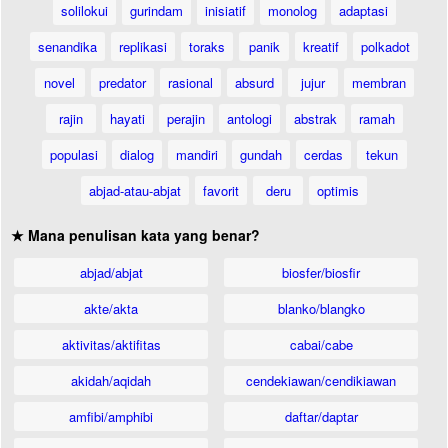
solilokui
gurindam
inisiatif
monolog
adaptasi
senandika
replikasi
toraks
panik
kreatif
polkadot
novel
predator
rasional
absurd
jujur
membran
rajin
hayati
perajin
antologi
abstrak
ramah
populasi
dialog
mandiri
gundah
cerdas
tekun
abjad-atau-abjat
favorit
deru
optimis
★ Mana penulisan kata yang benar?
abjad/abjat
biosfer/biosfir
akte/akta
blanko/blangko
aktivitas/aktifitas
cabai/cabe
akidah/aqidah
cendekiawan/cendikiawan
amfibi/amphibi
daftar/daptar