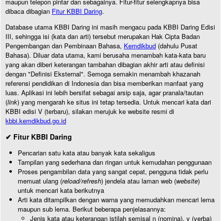
maupun telepon pintar dan sebagainya. Fitur-fitur selengkapnya bisa
dibaca dibagian
Fitur KBBI Daring
.
Database utama KBBI Daring ini masih mengacu pada KBBI Daring Edisi
III, sehingga isi (kata dan arti) tersebut merupakan Hak Cipta Badan
Pengembangan dan Pembinaan Bahasa,
Kemdikbud
(dahulu Pusat
Bahasa). Diluar data utama, kami berusaha menambah kata-kata baru
yang akan diberi keterangan tambahan dibagian akhir arti atau definisi
dengan "Definisi Eksternal". Semoga semakin menambah khazanah
referensi pendidikan di Indonesia dan bisa memberikan manfaat yang
luas. Aplikasi ini lebih bersifat sebagai arsip saja, agar pranala/tautan
(
link
) yang mengarah ke situs ini tetap tersedia. Untuk mencari kata dari
KBBI edisi V (terbaru), silakan merujuk ke website resmi di
kbbi.kemdikbud.go.id
✔ Fitur KBBI Daring
Pencarian satu kata atau banyak kata sekaligus
Tampilan yang sederhana dan ringan untuk kemudahan penggunaan
Proses pengambilan data yang sangat cepat, pengguna tidak perlu
memuat ulang (
reload/refresh
) jendela atau laman web (
website
)
untuk mencari kata berikutnya
Arti kata ditampilkan dengan warna yang memudahkan mencari lema
maupun sub lema. Berikut beberapa penjelasannya:
Jenis kata atau keterangan istilah semisal n (nomina), v (verba)