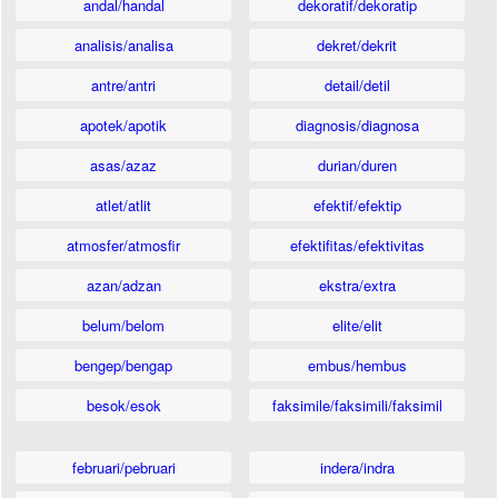
andal/handal
dekoratif/dekoratip
analisis/analisa
dekret/dekrit
antre/antri
detail/detil
apotek/apotik
diagnosis/diagnosa
asas/azaz
durian/duren
atlet/atlit
efektif/efektip
atmosfer/atmosfir
efektifitas/efektivitas
azan/adzan
ekstra/extra
belum/belom
elite/elit
bengep/bengap
embus/hembus
besok/esok
faksimile/faksimili/faksimil
februari/pebruari
indera/indra