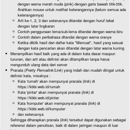
dengan warna merah muda (pink) dengan garis bawah titik-titik.
Arahkan mouse untuk melihat keterangannya (belum semua ada
keterangannya)
Arti ke-1, 2, 3 dan seterusnya ditandai dengan huruf tebal
dengan latar lingkaran
Contoh penggunaan lema/sub-lema ditandai dengan warna biru
Contoh dalam peribahasa ditandai dengan warna oranye
Ketika diklik hasil dari daftar kata "Memuat", hasil yang sesuai
dengan kata pencarian akan ditandai dengan latar warna kuning
Menampilkan hasil baik yang ada di dalam kata dasar maupun
turunan, dan arti atau definisi akan ditampilkan tanpa harus
mengunduh ulang data dari server
Pranala (
Pretty Permalink/Link
) yang indah dan mudah diingat untuk
definisi kata, misalnya :
Kata 'rumah' akan mempunyai pranala (
link
) di
https://kbbi.web.id/rumah
Kata 'pintar' akan mempunyai pranala (
link
) di
https://kbbi.web.id/pintar
Kata 'komputer' akan mempunyai pranala (
link
) di
https://kbbi.web.id/komputer
dan seterusnya
Sehingga diharapkan pranala (
link
) tersebut dapat digunakan sebagai
referensi dalam penulisan, baik di dalam jaringan maupun di luar