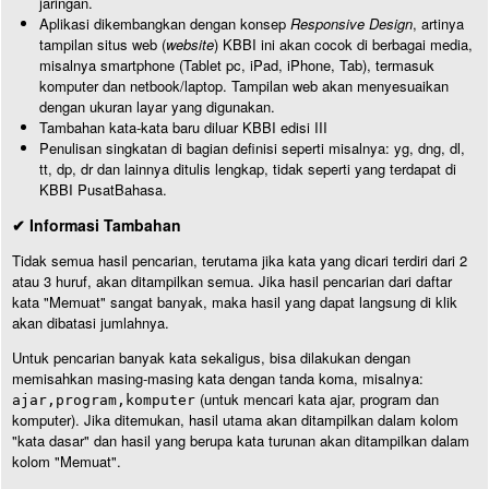
jaringan.
Aplikasi dikembangkan dengan konsep
Responsive Design
, artinya
tampilan situs web (
website
) KBBI ini akan cocok di berbagai media,
misalnya smartphone (Tablet pc, iPad, iPhone, Tab), termasuk
komputer dan netbook/laptop. Tampilan web akan menyesuaikan
dengan ukuran layar yang digunakan.
Tambahan kata-kata baru diluar KBBI edisi III
Penulisan singkatan di bagian definisi seperti misalnya: yg, dng, dl,
tt, dp, dr dan lainnya ditulis lengkap, tidak seperti yang terdapat di
KBBI PusatBahasa.
✔ Informasi Tambahan
Tidak semua hasil pencarian, terutama jika kata yang dicari terdiri dari 2
atau 3 huruf, akan ditampilkan semua. Jika hasil pencarian dari daftar
kata "Memuat" sangat banyak, maka hasil yang dapat langsung di klik
akan dibatasi jumlahnya.
Untuk pencarian banyak kata sekaligus, bisa dilakukan dengan
memisahkan masing-masing kata dengan tanda koma, misalnya:
(untuk mencari kata ajar, program dan
ajar,program,komputer
komputer). Jika ditemukan, hasil utama akan ditampilkan dalam kolom
"kata dasar" dan hasil yang berupa kata turunan akan ditampilkan dalam
kolom "Memuat".