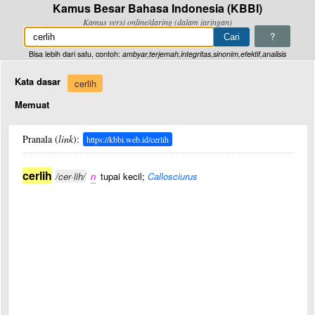
Kamus Besar Bahasa Indonesia (KBBI)
Kamus versi online/daring (dalam jaringan)
?
Bisa lebih dari satu, contoh:
ambyar,terjemah,integritas,sinonim,efektif,analisis
Kata dasar
cerlih
Memuat
Pranala (
link
):
https://kbbi.web.id/cerlih
cerlih
/cer·lih/
n
tupai kecil;
Callosciurus