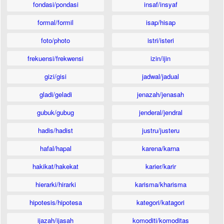
fondasi/pondasi
insaf/insyaf
formal/formil
isap/hisap
foto/photo
istri/isteri
frekuensi/frekwensi
izin/ijin
gizi/gisi
jadwal/jadual
gladi/geladi
jenazah/jenasah
gubuk/gubug
jenderal/jendral
hadis/hadist
justru/justeru
hafal/hapal
karena/karna
hakikat/hakekat
karier/karir
hierarki/hirarki
karisma/kharisma
hipotesis/hipotesa
kategori/katagori
ijazah/ijasah
komoditi/komoditas