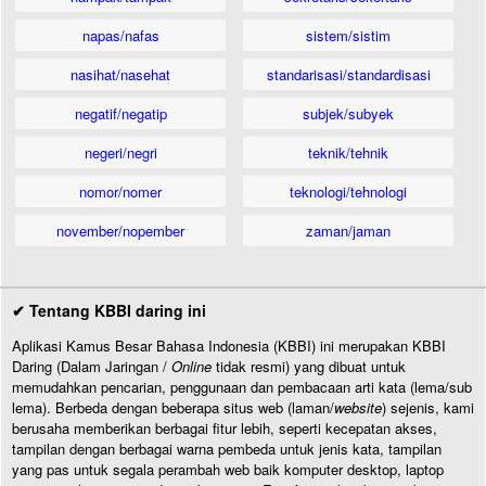
napas/nafas
sistem/sistim
nasihat/nasehat
standarisasi/standardisasi
negatif/negatip
subjek/subyek
negeri/negri
teknik/tehnik
nomor/nomer
teknologi/tehnologi
november/nopember
zaman/jaman
✔ Tentang KBBI daring ini
Aplikasi Kamus Besar Bahasa Indonesia (KBBI) ini merupakan KBBI
Daring (Dalam Jaringan /
Online
tidak resmi) yang dibuat untuk
memudahkan pencarian, penggunaan dan pembacaan arti kata (lema/sub
lema). Berbeda dengan beberapa situs web (laman/
website
) sejenis, kami
berusaha memberikan berbagai fitur lebih, seperti kecepatan akses,
tampilan dengan berbagai warna pembeda untuk jenis kata, tampilan
yang pas untuk segala perambah web baik komputer desktop, laptop