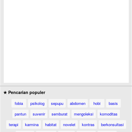
★ Pencarian populer
fobia
psikolog
sepupu
abdomen
hobi
basis
pantun
suvenir
semburat
mengoleksi
komoditas
terapi
karmina
habitat
novelet
kontras
berkonsultasi