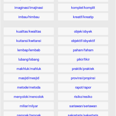
imaginasi/imajinasi
komplet/komplit
imbau/himbau
kreatif/kreatip
kualitas/kwalitas
objek/obyek
kuitansi/kwitansi
objektif/obyektif
lembap/lembab
paham/faham
lubang/lobang
pikir/fikir
makhluk/mahluk
praktik/praktek
masjid/mesjid
provinsi/propinsi
metode/metoda
rapot/rapor
menyolok/mencolok
risiko/resiko
miliar/milyar
sariawan/seriawan
nampak/tampak
sekretaris/sekertaris