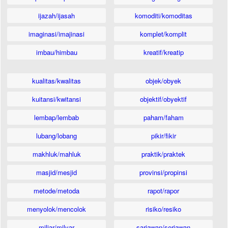
ijazah/ijasah
komoditi/komoditas
imaginasi/imajinasi
komplet/komplit
imbau/himbau
kreatif/kreatip
kualitas/kwalitas
objek/obyek
kuitansi/kwitansi
objektif/obyektif
lembap/lembab
paham/faham
lubang/lobang
pikir/fikir
makhluk/mahluk
praktik/praktek
masjid/mesjid
provinsi/propinsi
metode/metoda
rapot/rapor
menyolok/mencolok
risiko/resiko
miliar/milyar
sariawan/seriawan