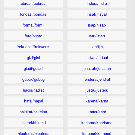
februari/pebruari
indera/indra
fondasi/pondasi
insaf/insyaf
formal/formil
isap/hisap
foto/photo
istri/isteri
frekuensi/frekwensi
izin/ijin
gizi/gisi
jadwal/jadual
gladi/geladi
jenazah/jenasah
gubuk/gubug
jenderal/jendral
hadis/hadist
justru/justeru
hafal/hapal
karena/karna
hakikat/hakekat
karier/karir
hierarki/hirarki
karisma/kharisma
hipotesis/hipotesa
kategori/katagori