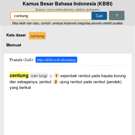
Kamus Besar Bahasa Indonesia (KBBI)
Kamus versi online/daring (dalam jaringan)
?
Bisa lebih dari satu, contoh:
ambyar,terjemah,integritas,sinonim,efektif,analisis
Kata dasar
centung
Memuat
Pranala (
link
):
https://kbbi.web.id/centung
centung
/cen·tung/
n
sejambak rambut pada kepala burung
1
dan sebagainya; jambul;
ujung rambut pada rambut (pendek)
2
yang berikat