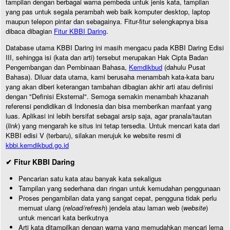
tampilan dengan berbagai warna pembeda untuk jenis kata, tampilan
yang pas untuk segala perambah web baik komputer desktop, laptop
maupun telepon pintar dan sebagainya. Fitur-fitur selengkapnya bisa
dibaca dibagian
Fitur KBBI Daring
.
Database utama KBBI Daring ini masih mengacu pada KBBI Daring Edisi
III, sehingga isi (kata dan arti) tersebut merupakan Hak Cipta Badan
Pengembangan dan Pembinaan Bahasa,
Kemdikbud
(dahulu Pusat
Bahasa). Diluar data utama, kami berusaha menambah kata-kata baru
yang akan diberi keterangan tambahan dibagian akhir arti atau definisi
dengan "Definisi Eksternal". Semoga semakin menambah khazanah
referensi pendidikan di Indonesia dan bisa memberikan manfaat yang
luas. Aplikasi ini lebih bersifat sebagai arsip saja, agar pranala/tautan
(
link
) yang mengarah ke situs ini tetap tersedia. Untuk mencari kata dari
KBBI edisi V (terbaru), silakan merujuk ke website resmi di
kbbi.kemdikbud.go.id
✔ Fitur KBBI Daring
Pencarian satu kata atau banyak kata sekaligus
Tampilan yang sederhana dan ringan untuk kemudahan penggunaan
Proses pengambilan data yang sangat cepat, pengguna tidak perlu
memuat ulang (
reload/refresh
) jendela atau laman web (
website
)
untuk mencari kata berikutnya
Arti kata ditampilkan dengan warna yang memudahkan mencari lema