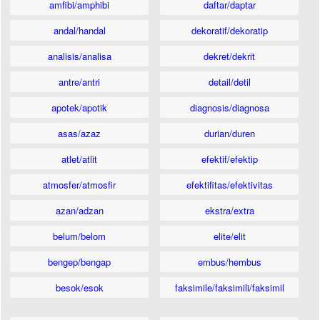
amfibi/amphibi
daftar/daptar
andal/handal
dekoratif/dekoratip
analisis/analisa
dekret/dekrit
antre/antri
detail/detil
apotek/apotik
diagnosis/diagnosa
asas/azaz
durian/duren
atlet/atlit
efektif/efektip
atmosfer/atmosfir
efektifitas/efektivitas
azan/adzan
ekstra/extra
belum/belom
elite/elit
bengep/bengap
embus/hembus
besok/esok
faksimile/faksimili/faksimil