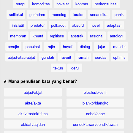
terapi
komoditas
novelet
kontras
berkonsultasi
solilokui
gurindam
monolog
toraks
senandika
panik
inisiatif
predator
polkadot
absurd
novel
adaptasi
membran
kreatif
replikasi
abstrak
rasional
antologi
perajin
populasi
rajin
hayati
dialog
jujur
mandiri
abjad-atau-abjat
gundah
favorit
ramah
cerdas
optimis
tekun
deru
★ Mana penulisan kata yang benar?
abjad/abjat
biosfer/biosfir
akte/akta
blanko/blangko
aktivitas/aktifitas
cabai/cabe
akidah/aqidah
cendekiawan/cendikiawan