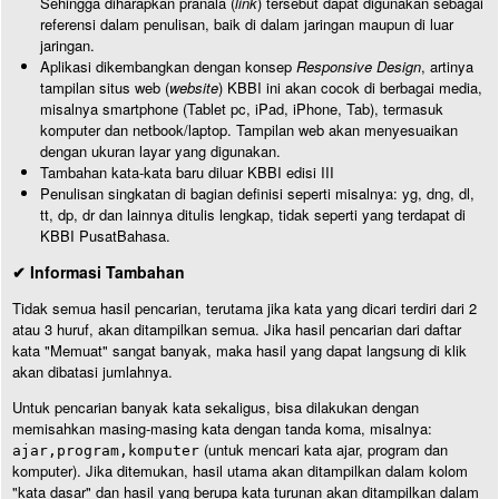
Sehingga diharapkan pranala (
link
) tersebut dapat digunakan sebagai
referensi dalam penulisan, baik di dalam jaringan maupun di luar
jaringan.
Aplikasi dikembangkan dengan konsep
Responsive Design
, artinya
tampilan situs web (
website
) KBBI ini akan cocok di berbagai media,
misalnya smartphone (Tablet pc, iPad, iPhone, Tab), termasuk
komputer dan netbook/laptop. Tampilan web akan menyesuaikan
dengan ukuran layar yang digunakan.
Tambahan kata-kata baru diluar KBBI edisi III
Penulisan singkatan di bagian definisi seperti misalnya: yg, dng, dl,
tt, dp, dr dan lainnya ditulis lengkap, tidak seperti yang terdapat di
KBBI PusatBahasa.
✔ Informasi Tambahan
Tidak semua hasil pencarian, terutama jika kata yang dicari terdiri dari 2
atau 3 huruf, akan ditampilkan semua. Jika hasil pencarian dari daftar
kata "Memuat" sangat banyak, maka hasil yang dapat langsung di klik
akan dibatasi jumlahnya.
Untuk pencarian banyak kata sekaligus, bisa dilakukan dengan
memisahkan masing-masing kata dengan tanda koma, misalnya:
(untuk mencari kata ajar, program dan
ajar,program,komputer
komputer). Jika ditemukan, hasil utama akan ditampilkan dalam kolom
"kata dasar" dan hasil yang berupa kata turunan akan ditampilkan dalam