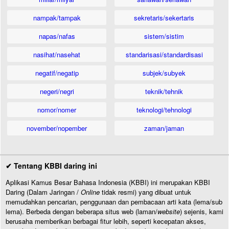
nampak/tampak
sekretaris/sekertaris
napas/nafas
sistem/sistim
nasihat/nasehat
standarisasi/standardisasi
negatif/negatip
subjek/subyek
negeri/negri
teknik/tehnik
nomor/nomer
teknologi/tehnologi
november/nopember
zaman/jaman
✔ Tentang KBBI daring ini
Aplikasi Kamus Besar Bahasa Indonesia (KBBI) ini merupakan KBBI
Daring (Dalam Jaringan /
Online
tidak resmi) yang dibuat untuk
memudahkan pencarian, penggunaan dan pembacaan arti kata (lema/sub
lema). Berbeda dengan beberapa situs web (laman/
website
) sejenis, kami
berusaha memberikan berbagai fitur lebih, seperti kecepatan akses,