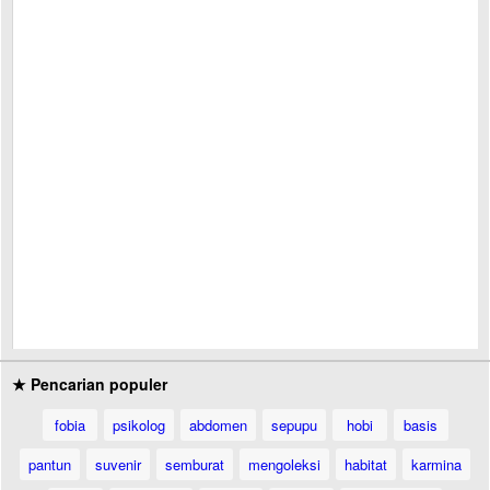
★ Pencarian populer
fobia
psikolog
abdomen
sepupu
hobi
basis
pantun
suvenir
semburat
mengoleksi
habitat
karmina