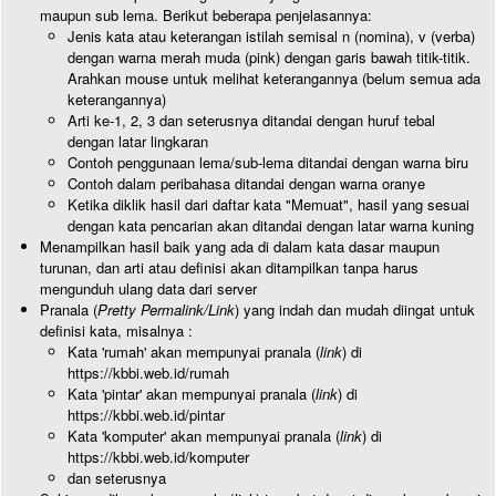
maupun sub lema. Berikut beberapa penjelasannya:
Jenis kata atau keterangan istilah semisal n (nomina), v (verba)
dengan warna merah muda (pink) dengan garis bawah titik-titik.
Arahkan mouse untuk melihat keterangannya (belum semua ada
keterangannya)
Arti ke-1, 2, 3 dan seterusnya ditandai dengan huruf tebal
dengan latar lingkaran
Contoh penggunaan lema/sub-lema ditandai dengan warna biru
Contoh dalam peribahasa ditandai dengan warna oranye
Ketika diklik hasil dari daftar kata "Memuat", hasil yang sesuai
dengan kata pencarian akan ditandai dengan latar warna kuning
Menampilkan hasil baik yang ada di dalam kata dasar maupun
turunan, dan arti atau definisi akan ditampilkan tanpa harus
mengunduh ulang data dari server
Pranala (
Pretty Permalink/Link
) yang indah dan mudah diingat untuk
definisi kata, misalnya :
Kata 'rumah' akan mempunyai pranala (
link
) di
https://kbbi.web.id/rumah
Kata 'pintar' akan mempunyai pranala (
link
) di
https://kbbi.web.id/pintar
Kata 'komputer' akan mempunyai pranala (
link
) di
https://kbbi.web.id/komputer
dan seterusnya