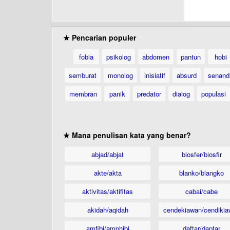
★ Pencarian populer
fobia
psikolog
abdomen
pantun
hobi
semburat
monolog
inisiatif
absurd
senand
membran
panik
predator
dialog
populasi
★ Mana penulisan kata yang benar?
abjad/abjat
biosfer/biosfir
akte/akta
blanko/blangko
aktivitas/aktifitas
cabai/cabe
akidah/aqidah
cendekiawan/cendikia
amfibi/amphibi
daftar/daptar