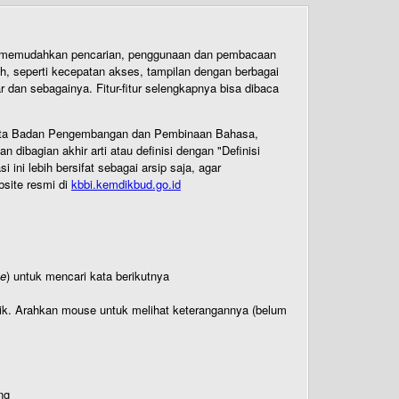
uk memudahkan pencarian, penggunaan dan pembacaan
ih, seperti kecepatan akses, tampilan dengan berbagai
dan sebagainya. Fitur-fitur selengkapnya bisa dibaca
 Cipta Badan Pengembangan dan Pembinaan Bahasa,
ibagian akhir arti atau definisi dengan "Definisi
ni lebih bersifat sebagai arsip saja, agar
bsite resmi di
kbbi.kemdikbud.go.id
te
) untuk mencari kata berikutnya
titik. Arahkan mouse untuk melihat keterangannya (belum
ng