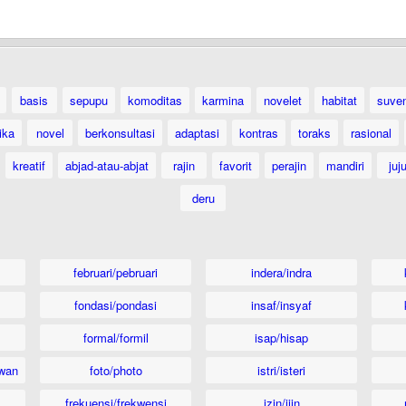
basis
sepupu
komoditas
karmina
novelet
habitat
suven
ika
novel
berkonsultasi
adaptasi
kontras
toraks
rasional
kreatif
abjad-atau-abjat
rajin
favorit
perajin
mandiri
juj
deru
februari/pebruari
indera/indra
fondasi/pondasi
insaf/insyaf
formal/formil
isap/hisap
wan
foto/photo
istri/isteri
frekuensi/frekwensi
izin/ijin