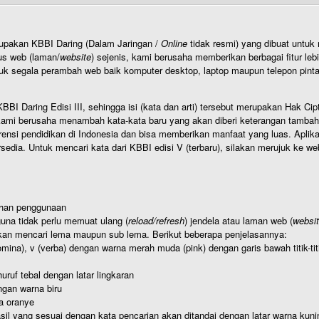
rupakan KBBI Daring (Dalam Jaringan /
Online
tidak resmi) yang dibuat unt
us web (laman/
website
) sejenis, kami berusaha memberikan berbagai fitur leb
uk segala perambah web baik komputer desktop, laptop maupun telepon pintar 
BI Daring Edisi III, sehingga isi (kata dan arti) tersebut merupakan Hak
ami berusaha menambah kata-kata baru yang akan diberi keterangan tambahan d
 pendidikan di Indonesia dan bisa memberikan manfaat yang luas. Aplikasi i
rsedia. Untuk mencari kata dari KBBI edisi V (terbaru), silakan merujuk ke we
ahan penggunaan
una tidak perlu memuat ulang (
reload/refresh
) jendela atau laman web (
websi
kan mencari lema maupun sub lema. Berikut beberapa penjelasannya:
nomina), v (verba) dengan warna merah muda (pink) dengan garis bawah titik-
uruf tebal dengan latar lingkaran
gan warna biru
a oranye
hasil yang sesuai dengan kata pencarian akan ditandai dengan latar warna kuni