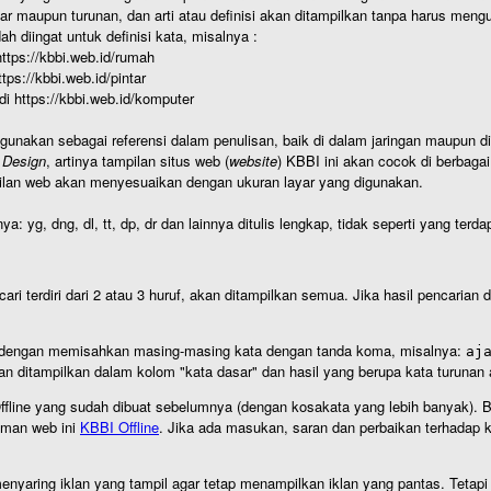
r maupun turunan, dan arti atau definisi akan ditampilkan tanpa harus mengu
h diingat untuk definisi kata, misalnya :
 https://kbbi.web.id/rumah
https://kbbi.web.id/pintar
 di https://kbbi.web.id/komputer
igunakan sebagai referensi dalam penulisan, baik di dalam jaringan maupun di 
 Design
, artinya tampilan situs web (
website
) KBBI ini akan cocok di berbaga
ilan web akan menyesuaikan dengan ukuran layar yang digunakan.
nya: yg, dng, dl, tt, dp, dr dan lainnya ditulis lengkap, tidak seperti yang te
cari terdiri dari 2 atau 3 huruf, akan ditampilkan semua. Jika hasil pencarian
an dengan memisahkan masing-masing kata dengan tanda koma, misalnya:
aj
an ditampilkan dalam kolom "kata dasar" dan hasil yang berupa kata turuna
I Offline yang sudah dibuat sebelumnya (dengan kosakata yang lebih banyak). 
aman web ini
KBBI Offline
. Jika ada masukan, saran dan perbaikan terhadap kb
nyaring iklan yang tampil agar tetap menampilkan iklan yang pantas. Tetapi j