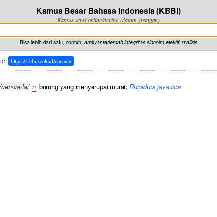
Kamus Besar Bahasa Indonesia (KBBI)
Kamus versi online/daring (dalam jaringan)
Bisa lebih dari satu, contoh:
ambyar,terjemah,integritas,sinonim,efektif,analisis
k
):
https://kbbi.web.id/cencala
/cen·ca·la/
n
burung yang menyerupai murai;
Rhipidura javanica