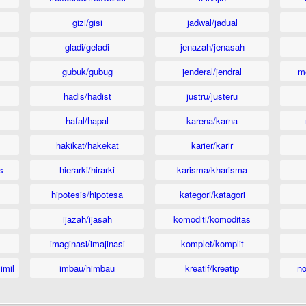
gizi/gisi
jadwal/jadual
gladi/geladi
jenazah/jenasah
gubuk/gubug
jenderal/jendral
m
hadis/hadist
justru/justeru
hafal/hapal
karena/karna
hakikat/hakekat
karier/karir
s
hierarki/hirarki
karisma/kharisma
hipotesis/hipotesa
kategori/katagori
ijazah/ijasah
komoditi/komoditas
imaginasi/imajinasi
komplet/komplit
imil
imbau/himbau
kreatif/kreatip
n