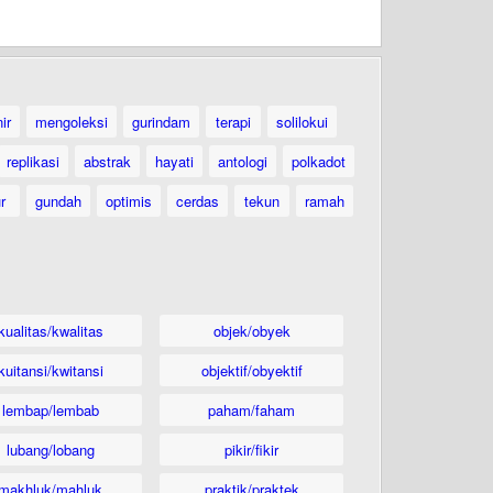
ir
mengoleksi
gurindam
terapi
solilokui
replikasi
abstrak
hayati
antologi
polkadot
ur
gundah
optimis
cerdas
tekun
ramah
kualitas/kwalitas
objek/obyek
kuitansi/kwitansi
objektif/obyektif
lembap/lembab
paham/faham
lubang/lobang
pikir/fikir
makhluk/mahluk
praktik/praktek