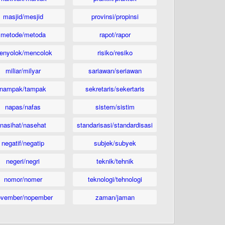
masjid/mesjid
provinsi/propinsi
metode/metoda
rapot/rapor
enyolok/mencolok
risiko/resiko
miliar/milyar
sariawan/seriawan
nampak/tampak
sekretaris/sekertaris
napas/nafas
sistem/sistim
nasihat/nasehat
standarisasi/standardisasi
negatif/negatip
subjek/subyek
negeri/negri
teknik/tehnik
nomor/nomer
teknologi/tehnologi
ovember/nopember
zaman/jaman