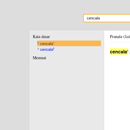
Kata dasar
Pranala (
lin
cencala
1
cencala
2
cencala
1
Memuat