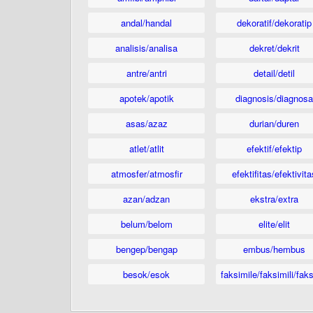
andal/handal
dekoratif/dekoratip
analisis/analisa
dekret/dekrit
antre/antri
detail/detil
apotek/apotik
diagnosis/diagnosa
asas/azaz
durian/duren
atlet/atlit
efektif/efektip
atmosfer/atmosfir
efektifitas/efektivita
azan/adzan
ekstra/extra
belum/belom
elite/elit
bengep/bengap
embus/hembus
besok/esok
faksimile/faksimili/faks