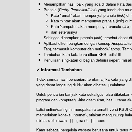
Menampilkan hasil baik yang ada di dalam kata dasa
Pranala (
Pretty Permalink/Link
) yang indah dan muda
Kata 'rumah' akan mempunyai pranala (
link
) di
Kata 'pintar' akan mempunyai pranala (
link
) di 
Kata 'komputer' akan mempunyai pranala (
link
)
dan seterusnya
Sehingga diharapkan pranala (
link
) tersebut dapat d
Aplikasi dikembangkan dengan konsep
Responsive
Tab), termasuk komputer dan netbook/laptop. Tamp
Tambahan kata-kata baru diluar KBBI edisi III
Penulisan singkatan di bagian definisi seperti misal
✔ Informasi Tambahan
Tidak semua hasil pencarian, terutama jika kata yang di
yang dapat langsung di klik akan dibatasi jumlahnya.
Untuk pencarian banyak kata sekaligus, bisa dilakuk
program dan komputer). Jika ditemukan, hasil utama ak
Edisi online/daring ini merupakan alternatif versi KBB
memerlukan koneksi internet), silakan mengunjungi hal
ebta.setiawan || gmail || com
Kami sebagai pengelola website berusaha untuk terus me