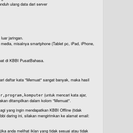
nduh ulang data dari server
luar jaringan.
i media, misalnya smartphone (Tablet pc, iPad, iPhone,
rdapat di KBBI PusatBahasa.
 dari daftar kata "Memuat" sangat banyak, maka hasil
(untuk mencari kata ajar,
ar,program,komputer
n akan ditampilkan dalam kolom "Memuat".
Bagi yang ingin mendapatkan KBBI Offline (tidak
bi daring ini, silakan mengirimkan ke alamat email:
ika anda melihat iklan yang tidak sesuai atau tidak