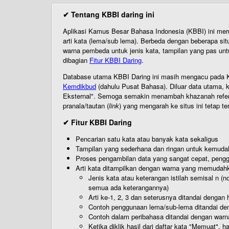
✔ Tentang KBBI daring ini
Aplikasi Kamus Besar Bahasa Indonesia (KBBI) ini me
arti kata (lema/sub lema). Berbeda dengan beberapa sit
warna pembeda untuk jenis kata, tampilan yang pas unt
dibagian
Fitur KBBI Daring
.
Database utama KBBI Daring ini masih mengacu pada KB
Kemdikbud
(dahulu Pusat Bahasa). Diluar data utama, k
Eksternal". Semoga semakin menambah khazanah referensi
pranala/tautan (
link
) yang mengarah ke situs ini tetap te
✔ Fitur KBBI Daring
Pencarian satu kata atau banyak kata sekaligus
Tampilan yang sederhana dan ringan untuk kemud
Proses pengambilan data yang sangat cepat, pengg
Arti kata ditampilkan dengan warna yang memudah
Jenis kata atau keterangan istilah semisal n (
semua ada keterangannya)
Arti ke-1, 2, 3 dan seterusnya ditandai dengan h
Contoh penggunaan lema/sub-lema ditandai den
Contoh dalam peribahasa ditandai dengan warn
Ketika diklik hasil dari daftar kata "Memuat", 