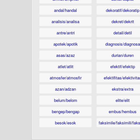
andal/handal
dekoratif/dekoratip
analisis/analisa
dekret/dekrit
antre/antri
detail/detil
apotek/apotik
diagnosis/diagnosa
asas/azaz
durian/duren
atlet/atlit
efektif/efektip
atmosfer/atmosfir
efektifitas/efektivita
azan/adzan
ekstra/extra
belum/belom
elite/elit
bengep/bengap
embus/hembus
besok/esok
faksimile/faksimili/faks