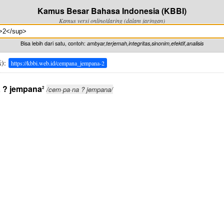
Kamus Besar Bahasa Indonesia (KBBI)
Kamus versi online/daring (dalam jaringan)
Bisa lebih dari satu, contoh:
ambyar,terjemah,integritas,sinonim,efektif,analisis
k
):
https://kbbi.web.id/cempana_jempana-2
 ? jempana
2
/cem·pa·na ? jempana/