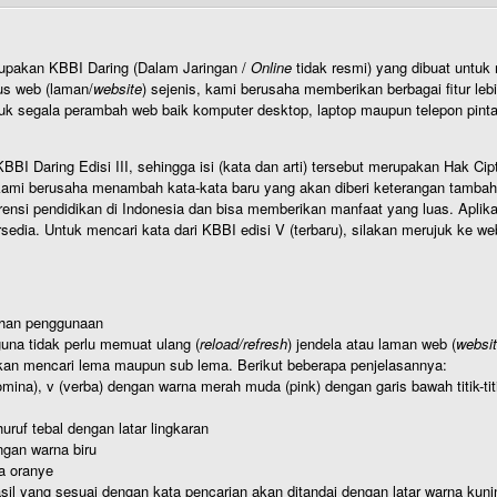
rupakan KBBI Daring (Dalam Jaringan /
Online
tidak resmi) yang dibuat unt
us web (laman/
website
) sejenis, kami berusaha memberikan berbagai fitur leb
uk segala perambah web baik komputer desktop, laptop maupun telepon pintar 
BI Daring Edisi III, sehingga isi (kata dan arti) tersebut merupakan Hak
ami berusaha menambah kata-kata baru yang akan diberi keterangan tambahan d
 pendidikan di Indonesia dan bisa memberikan manfaat yang luas. Aplikasi i
rsedia. Untuk mencari kata dari KBBI edisi V (terbaru), silakan merujuk ke we
ahan penggunaan
una tidak perlu memuat ulang (
reload/refresh
) jendela atau laman web (
websi
kan mencari lema maupun sub lema. Berikut beberapa penjelasannya:
nomina), v (verba) dengan warna merah muda (pink) dengan garis bawah titik-
uruf tebal dengan latar lingkaran
gan warna biru
a oranye
hasil yang sesuai dengan kata pencarian akan ditandai dengan latar warna kuni