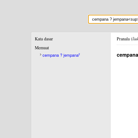
Kata dasar
Pranala (
lin
Memuat
cempana
cempana ? jempana
2