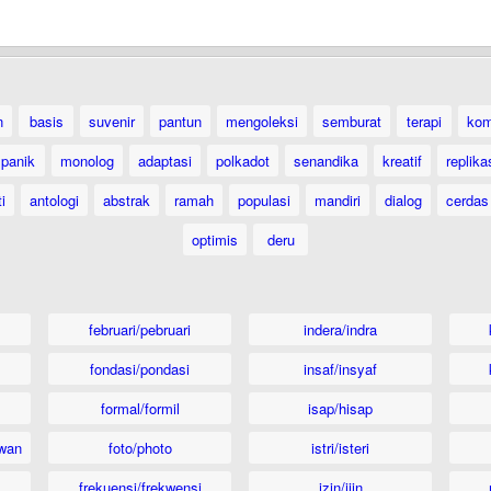
n
basis
suvenir
pantun
mengoleksi
semburat
terapi
kom
panik
monolog
adaptasi
polkadot
senandika
kreatif
replika
i
antologi
abstrak
ramah
populasi
mandiri
dialog
cerdas
optimis
deru
februari/pebruari
indera/indra
fondasi/pondasi
insaf/insyaf
formal/formil
isap/hisap
wan
foto/photo
istri/isteri
frekuensi/frekwensi
izin/ijin