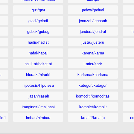
gizi/gisi
jadwal/jadual
gladi/geladi
jenazah/jenasah
gubuk/gubug
jenderal/jendral
m
hadis/hadist
justru/justeru
hafal/hapal
karena/karna
hakikat/hakekat
karier/karir
s
hierarki/hirarki
karisma/kharisma
hipotesis/hipotesa
kategori/katagori
ijazah/ijasah
komoditi/komoditas
imaginasi/imajinasi
komplet/komplit
imil
imbau/himbau
kreatif/kreatip
n