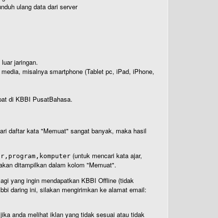
nduh ulang data dari server
luar jaringan.
i media, misalnya smartphone (Tablet pc, iPad, iPhone,
rdapat di KBBI PusatBahasa.
 dari daftar kata "Memuat" sangat banyak, maka hasil
(untuk mencari kata ajar,
ar,program,komputer
n akan ditampilkan dalam kolom "Memuat".
Bagi yang ingin mendapatkan KBBI Offline (tidak
bi daring ini, silakan mengirimkan ke alamat email:
ika anda melihat iklan yang tidak sesuai atau tidak