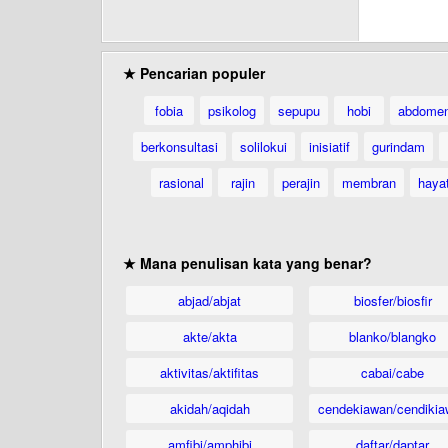
★ Pencarian populer
fobia
psikolog
sepupu
hobi
abdome
berkonsultasi
solilokui
inisiatif
gurindam
rasional
rajin
perajin
membran
hayat
★ Mana penulisan kata yang benar?
abjad/abjat
biosfer/biosfir
akte/akta
blanko/blangko
aktivitas/aktifitas
cabai/cabe
akidah/aqidah
cendekiawan/cendikia
amfibi/amphibi
daftar/daptar