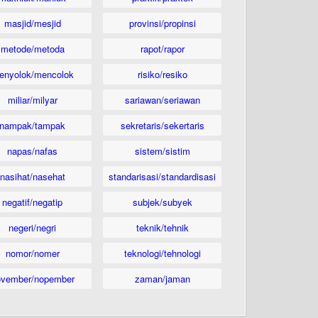
masjid/mesjid
provinsi/propinsi
metode/metoda
rapot/rapor
enyolok/mencolok
risiko/resiko
miliar/milyar
sariawan/seriawan
nampak/tampak
sekretaris/sekertaris
napas/nafas
sistem/sistim
nasihat/nasehat
standarisasi/standardisasi
negatif/negatip
subjek/subyek
negeri/negri
teknik/tehnik
nomor/nomer
teknologi/tehnologi
ovember/nopember
zaman/jaman