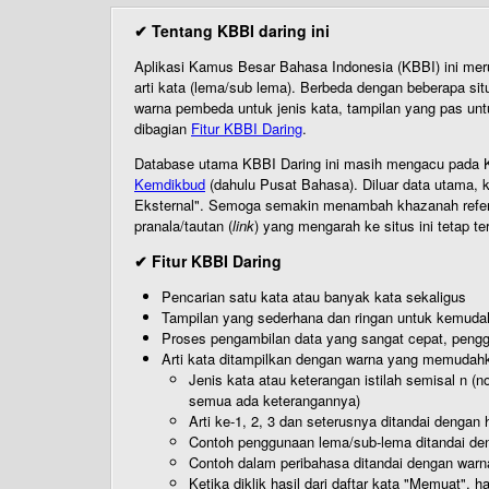
✔ Tentang KBBI daring ini
Aplikasi Kamus Besar Bahasa Indonesia (KBBI) ini me
arti kata (lema/sub lema). Berbeda dengan beberapa sit
warna pembeda untuk jenis kata, tampilan yang pas unt
dibagian
Fitur KBBI Daring
.
Database utama KBBI Daring ini masih mengacu pada KB
Kemdikbud
(dahulu Pusat Bahasa). Diluar data utama, k
Eksternal". Semoga semakin menambah khazanah referensi
pranala/tautan (
link
) yang mengarah ke situs ini tetap te
✔ Fitur KBBI Daring
Pencarian satu kata atau banyak kata sekaligus
Tampilan yang sederhana dan ringan untuk kemud
Proses pengambilan data yang sangat cepat, pengg
Arti kata ditampilkan dengan warna yang memudah
Jenis kata atau keterangan istilah semisal n (
semua ada keterangannya)
Arti ke-1, 2, 3 dan seterusnya ditandai dengan h
Contoh penggunaan lema/sub-lema ditandai den
Contoh dalam peribahasa ditandai dengan warn
Ketika diklik hasil dari daftar kata "Memuat", 