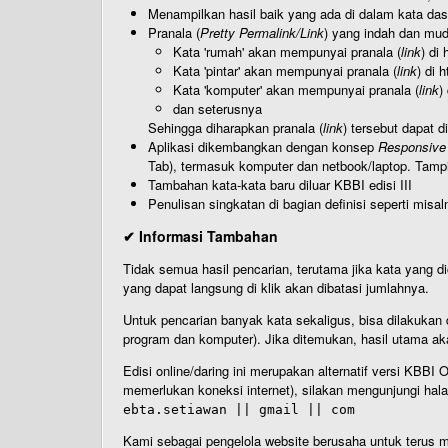
Menampilkan hasil baik yang ada di dalam kata dasa
Pranala (
Pretty Permalink/Link
) yang indah dan muda
Kata 'rumah' akan mempunyai pranala (
link
) di
Kata 'pintar' akan mempunyai pranala (
link
) di 
Kata 'komputer' akan mempunyai pranala (
link
)
dan seterusnya
Sehingga diharapkan pranala (
link
) tersebut dapat d
Aplikasi dikembangkan dengan konsep
Responsive
Tab), termasuk komputer dan netbook/laptop. Tamp
Tambahan kata-kata baru diluar KBBI edisi III
Penulisan singkatan di bagian definisi seperti misal
✔ Informasi Tambahan
Tidak semua hasil pencarian, terutama jika kata yang di
yang dapat langsung di klik akan dibatasi jumlahnya.
Untuk pencarian banyak kata sekaligus, bisa dilakuk
program dan komputer). Jika ditemukan, hasil utama ak
Edisi online/daring ini merupakan alternatif versi KBB
memerlukan koneksi internet), silakan mengunjungi hal
ebta.setiawan || gmail || com
Kami sebagai pengelola website berusaha untuk terus me