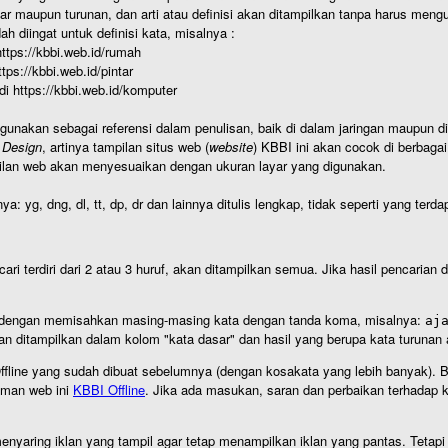
r maupun turunan, dan arti atau definisi akan ditampilkan tanpa harus mengu
h diingat untuk definisi kata, misalnya :
 https://kbbi.web.id/rumah
https://kbbi.web.id/pintar
 di https://kbbi.web.id/komputer
igunakan sebagai referensi dalam penulisan, baik di dalam jaringan maupun di 
 Design
, artinya tampilan situs web (
website
) KBBI ini akan cocok di berbaga
ilan web akan menyesuaikan dengan ukuran layar yang digunakan.
nya: yg, dng, dl, tt, dp, dr dan lainnya ditulis lengkap, tidak seperti yang te
cari terdiri dari 2 atau 3 huruf, akan ditampilkan semua. Jika hasil pencarian
an dengan memisahkan masing-masing kata dengan tanda koma, misalnya:
aj
an ditampilkan dalam kolom "kata dasar" dan hasil yang berupa kata turuna
I Offline yang sudah dibuat sebelumnya (dengan kosakata yang lebih banyak). 
aman web ini
KBBI Offline
. Jika ada masukan, saran dan perbaikan terhadap kb
nyaring iklan yang tampil agar tetap menampilkan iklan yang pantas. Tetapi j