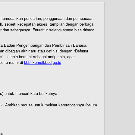
uk memudahkan pencarian, penggunaan dan pembacaan
ih, seperti kecepatan akses, tampilan dengan berbagai
dan sebagainya. Fitur-fitur selengkapnya bisa dibaca
 Cipta Badan Pengembangan dan Pembinaan Bahasa,
ibagian akhir arti atau definisi dengan "Definisi
ni lebih bersifat sebagai arsip saja, agar
bsite resmi di
kbbi.kemdikbud.go.id
te
) untuk mencari kata berikutnya
titik. Arahkan mouse untuk melihat keterangannya (belum
ng