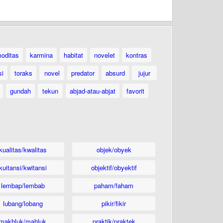
oditas
karmina
habitat
novelet
kontras
si
toraks
novel
predator
absurd
jujur
gundah
tekun
abjad-atau-abjat
favorit
kualitas/kwalitas
objek/obyek
kuitansi/kwitansi
objektif/obyektif
lembap/lembab
paham/faham
lubang/lobang
pikir/fikir
makhluk/mahluk
praktik/praktek