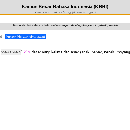
Kamus Besar Bahasa Indonesia (KBBI)
Kamus versi online/daring (dalam jaringan)
Bisa lebih dari satu, contoh:
ambyar,terjemah,integritas,sinonim,efektif,analisis
k
):
https://kbbi.web.id/cakawari
/ca·ka·wa·ri/
kl n
datuk yang kelima dari anak (anak, bapak, nenek, moyang,