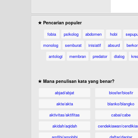
★ Pencarian populer
fobia
psikolog
abdomen
hobi
sepup
monolog
semburat
inisiatif
absurd
berkon
antologi
membran
predator
dialog
krea
★ Mana penulisan kata yang benar?
abjad/abjat
biosfer/biosfir
akte/akta
blanko/blangko
aktivitas/aktifitas
cabai/cabe
akidah/aqidah
cendekiawan/cendikia
amfibi/amphibi
daftar/daptar