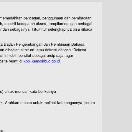
uk memudahkan pencarian, penggunaan dan pembacaan
ih, seperti kecepatan akses, tampilan dengan berbagai
dan sebagainya. Fitur-fitur selengkapnya bisa dibaca
 Cipta Badan Pengembangan dan Pembinaan Bahasa,
ibagian akhir arti atau definisi dengan "Definisi
ni lebih bersifat sebagai arsip saja, agar
bsite resmi di
kbbi.kemdikbud.go.id
te
) untuk mencari kata berikutnya
titik. Arahkan mouse untuk melihat keterangannya (belum
ng