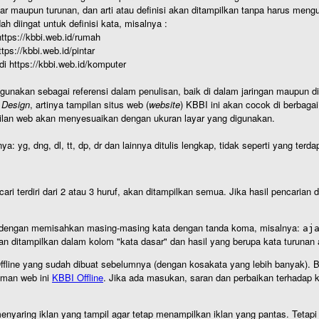
r maupun turunan, dan arti atau definisi akan ditampilkan tanpa harus mengu
h diingat untuk definisi kata, misalnya :
 https://kbbi.web.id/rumah
https://kbbi.web.id/pintar
 di https://kbbi.web.id/komputer
igunakan sebagai referensi dalam penulisan, baik di dalam jaringan maupun di 
 Design
, artinya tampilan situs web (
website
) KBBI ini akan cocok di berbaga
ilan web akan menyesuaikan dengan ukuran layar yang digunakan.
nya: yg, dng, dl, tt, dp, dr dan lainnya ditulis lengkap, tidak seperti yang te
cari terdiri dari 2 atau 3 huruf, akan ditampilkan semua. Jika hasil pencarian
an dengan memisahkan masing-masing kata dengan tanda koma, misalnya:
aj
an ditampilkan dalam kolom "kata dasar" dan hasil yang berupa kata turuna
I Offline yang sudah dibuat sebelumnya (dengan kosakata yang lebih banyak). 
aman web ini
KBBI Offline
. Jika ada masukan, saran dan perbaikan terhadap kb
nyaring iklan yang tampil agar tetap menampilkan iklan yang pantas. Tetapi j