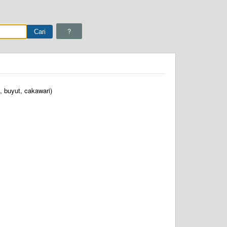
?
 buyut, cakawari)