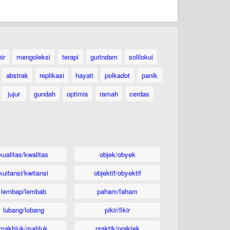
ir
mengoleksi
terapi
gurindam
solilokui
abstrak
replikasi
hayati
polkadot
panik
jujur
gundah
optimis
ramah
cerdas
kualitas/kwalitas
objek/obyek
kuitansi/kwitansi
objektif/obyektif
lembap/lembab
paham/faham
lubang/lobang
pikir/fikir
makhluk/mahluk
praktik/praktek