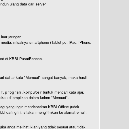
nduh ulang data dari server
luar jaringan.
i media, misalnya smartphone (Tablet pc, iPad, iPhone,
rdapat di KBBI PusatBahasa.
 dari daftar kata "Memuat" sangat banyak, maka hasil
(untuk mencari kata ajar,
ar,program,komputer
n akan ditampilkan dalam kolom "Memuat".
Bagi yang ingin mendapatkan KBBI Offline (tidak
bi daring ini, silakan mengirimkan ke alamat email:
ika anda melihat iklan yang tidak sesuai atau tidak