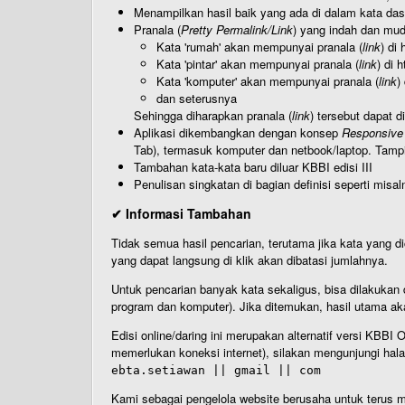
Menampilkan hasil baik yang ada di dalam kata dasa
Pranala (
Pretty Permalink/Link
) yang indah dan muda
Kata 'rumah' akan mempunyai pranala (
link
) di
Kata 'pintar' akan mempunyai pranala (
link
) di 
Kata 'komputer' akan mempunyai pranala (
link
)
dan seterusnya
Sehingga diharapkan pranala (
link
) tersebut dapat d
Aplikasi dikembangkan dengan konsep
Responsive
Tab), termasuk komputer dan netbook/laptop. Tamp
Tambahan kata-kata baru diluar KBBI edisi III
Penulisan singkatan di bagian definisi seperti misal
✔ Informasi Tambahan
Tidak semua hasil pencarian, terutama jika kata yang di
yang dapat langsung di klik akan dibatasi jumlahnya.
Untuk pencarian banyak kata sekaligus, bisa dilakuk
program dan komputer). Jika ditemukan, hasil utama ak
Edisi online/daring ini merupakan alternatif versi KBB
memerlukan koneksi internet), silakan mengunjungi hal
ebta.setiawan || gmail || com
Kami sebagai pengelola website berusaha untuk terus me