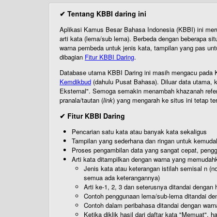
✔ Tentang KBBI daring ini
Aplikasi Kamus Besar Bahasa Indonesia (KBBI) ini me
arti kata (lema/sub lema). Berbeda dengan beberapa sit
warna pembeda untuk jenis kata, tampilan yang pas unt
dibagian
Fitur KBBI Daring
.
Database utama KBBI Daring ini masih mengacu pada KB
Kemdikbud
(dahulu Pusat Bahasa). Diluar data utama, k
Eksternal". Semoga semakin menambah khazanah referensi
pranala/tautan (
link
) yang mengarah ke situs ini tetap te
✔ Fitur KBBI Daring
Pencarian satu kata atau banyak kata sekaligus
Tampilan yang sederhana dan ringan untuk kemud
Proses pengambilan data yang sangat cepat, pengg
Arti kata ditampilkan dengan warna yang memudah
Jenis kata atau keterangan istilah semisal n (
semua ada keterangannya)
Arti ke-1, 2, 3 dan seterusnya ditandai dengan h
Contoh penggunaan lema/sub-lema ditandai den
Contoh dalam peribahasa ditandai dengan warn
Ketika diklik hasil dari daftar kata "Memuat", 