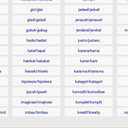
gizi/gisi
jadwal/jadual
gladi/geladi
jenazah/jenasah
gubuk/gubug
jenderal/jendral
m
hadis/hadist
justru/justeru
hafal/hapal
karena/karna
hakikat/hakekat
karier/karir
s
hierarki/hirarki
karisma/kharisma
hipotesis/hipotesa
kategori/katagori
ijazah/ijasah
komoditi/komoditas
imaginasi/imajinasi
komplet/komplit
imil
imbau/himbau
kreatif/kreatip
n