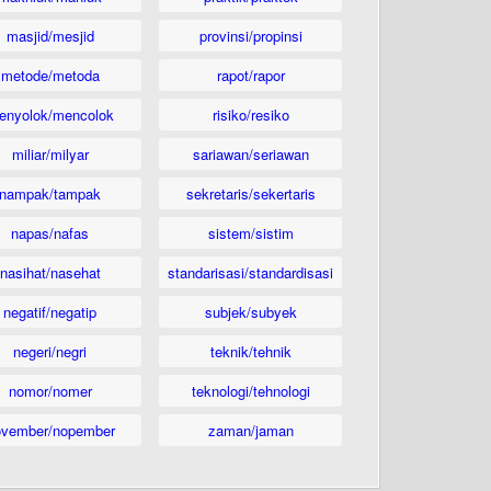
masjid/mesjid
provinsi/propinsi
metode/metoda
rapot/rapor
enyolok/mencolok
risiko/resiko
miliar/milyar
sariawan/seriawan
nampak/tampak
sekretaris/sekertaris
napas/nafas
sistem/sistim
nasihat/nasehat
standarisasi/standardisasi
negatif/negatip
subjek/subyek
negeri/negri
teknik/tehnik
nomor/nomer
teknologi/tehnologi
ovember/nopember
zaman/jaman