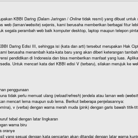
rupakan KBBI Daring (Dalam Jaringan /
Online
tidak resmi) yang dibuat unt
us web (laman/
website
) sejenis, kami berusaha memberikan berbagai fitur leb
uk segala perambah web baik komputer desktop, laptop maupun telepon pintar 
BI Daring Edisi III, sehingga isi (kata dan arti) tersebut merupakan Hak
ami berusaha menambah kata-kata baru yang akan diberi keterangan tambahan d
 pendidikan di Indonesia dan bisa memberikan manfaat yang luas. Aplikasi i
rsedia. Untuk mencari kata dari KBBI edisi V (terbaru), silakan merujuk ke we
ahan penggunaan
una tidak perlu memuat ulang (
reload/refresh
) jendela atau laman web (
websi
kan mencari lema maupun sub lema. Berikut beberapa penjelasannya:
nomina), v (verba) dengan warna merah muda (pink) dengan garis bawah titik-
uruf tebal dengan latar lingkaran
gan warna biru
a oranye
hasil yang sesuai dengan kata pencarian akan ditandai dengan latar warna kuni