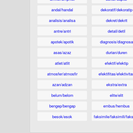
andal/handal
dekoratif/dekoratip
analisis/analisa
dekret/dekrit
antre/antri
detail/detil
apotek/apotik
diagnosis/diagnosa
asas/azaz
durian/duren
atlet/atlit
efektif/efektip
atmosfer/atmosfir
efektifitas/efektivita
azan/adzan
ekstra/extra
belum/belom
elite/elit
bengep/bengap
embus/hembus
besok/esok
faksimile/faksimili/faks