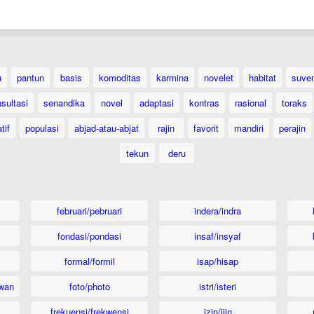
u
pantun
basis
komoditas
karmina
novelet
habitat
suven
sultasi
senandika
novel
adaptasi
kontras
rasional
toraks
tif
populasi
abjad-atau-abjat
rajin
favorit
mandiri
perajin
tekun
deru
februari/pebruari
indera/indra
fondasi/pondasi
insaf/insyaf
formal/formil
isap/hisap
wan
foto/photo
istri/isteri
frekuensi/frekwensi
izin/ijin