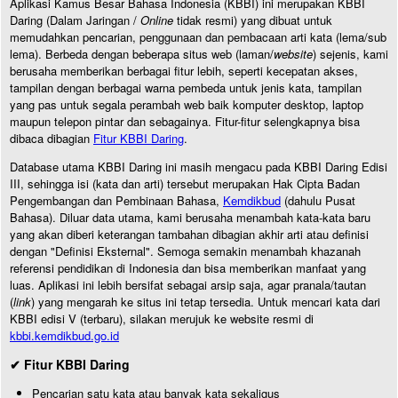
Aplikasi Kamus Besar Bahasa Indonesia (KBBI) ini merupakan KBBI
Daring (Dalam Jaringan /
Online
tidak resmi) yang dibuat untuk
memudahkan pencarian, penggunaan dan pembacaan arti kata (lema/sub
lema). Berbeda dengan beberapa situs web (laman/
website
) sejenis, kami
berusaha memberikan berbagai fitur lebih, seperti kecepatan akses,
tampilan dengan berbagai warna pembeda untuk jenis kata, tampilan
yang pas untuk segala perambah web baik komputer desktop, laptop
maupun telepon pintar dan sebagainya. Fitur-fitur selengkapnya bisa
dibaca dibagian
Fitur KBBI Daring
.
Database utama KBBI Daring ini masih mengacu pada KBBI Daring Edisi
III, sehingga isi (kata dan arti) tersebut merupakan Hak Cipta Badan
Pengembangan dan Pembinaan Bahasa,
Kemdikbud
(dahulu Pusat
Bahasa). Diluar data utama, kami berusaha menambah kata-kata baru
yang akan diberi keterangan tambahan dibagian akhir arti atau definisi
dengan "Definisi Eksternal". Semoga semakin menambah khazanah
referensi pendidikan di Indonesia dan bisa memberikan manfaat yang
luas. Aplikasi ini lebih bersifat sebagai arsip saja, agar pranala/tautan
(
link
) yang mengarah ke situs ini tetap tersedia. Untuk mencari kata dari
KBBI edisi V (terbaru), silakan merujuk ke website resmi di
kbbi.kemdikbud.go.id
✔ Fitur KBBI Daring
Pencarian satu kata atau banyak kata sekaligus