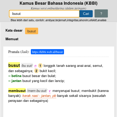
Kamus Besar Bahasa Indonesia (KBBI)
Kamus versi online/daring (dalam jaringan)
?
Bisa lebih dari satu, contoh:
ambyar,terjemah,integritas,sinonim,efektif,analisis
Kata dasar
busut
Memuat
Pranala (
link
):
https://kbbi.web.id/busut
busut
/bu·sut/
n
longgok tanah sarang anai-anai, semut,
1
dan sebagainya;
bukit kecil;
2
-- betina
busut besar dan bulat;
-- jantan
busut yang kecil dan lancip;
membusut
/mem·bu·sut/
v
menyerupai busut; membukit (karena
banyak):
kerak nasi - jantan, pb
banyak sekali sisanya (sesudah
perayaan dan sebagainya)