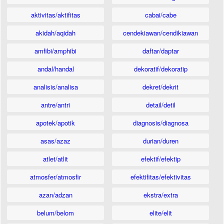
aktivitas/aktifitas
cabai/cabe
akidah/aqidah
cendekiawan/cendikiawan
amfibi/amphibi
daftar/daptar
andal/handal
dekoratif/dekoratip
analisis/analisa
dekret/dekrit
antre/antri
detail/detil
apotek/apotik
diagnosis/diagnosa
asas/azaz
durian/duren
atlet/atlit
efektif/efektip
atmosfer/atmosfir
efektifitas/efektivitas
azan/adzan
ekstra/extra
belum/belom
elite/elit