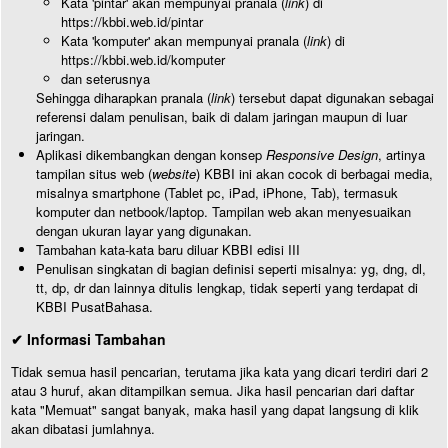
Kata 'pintar' akan mempunyai pranala (
link
) di
https://kbbi.web.id/pintar
Kata 'komputer' akan mempunyai pranala (
link
) di
https://kbbi.web.id/komputer
dan seterusnya
Sehingga diharapkan pranala (
link
) tersebut dapat digunakan sebagai
referensi dalam penulisan, baik di dalam jaringan maupun di luar
jaringan.
Aplikasi dikembangkan dengan konsep
Responsive Design
, artinya
tampilan situs web (
website
) KBBI ini akan cocok di berbagai media,
misalnya smartphone (Tablet pc, iPad, iPhone, Tab), termasuk
komputer dan netbook/laptop. Tampilan web akan menyesuaikan
dengan ukuran layar yang digunakan.
Tambahan kata-kata baru diluar KBBI edisi III
Penulisan singkatan di bagian definisi seperti misalnya: yg, dng, dl,
tt, dp, dr dan lainnya ditulis lengkap, tidak seperti yang terdapat di
KBBI PusatBahasa.
✔ Informasi Tambahan
Tidak semua hasil pencarian, terutama jika kata yang dicari terdiri dari 2
atau 3 huruf, akan ditampilkan semua. Jika hasil pencarian dari daftar
kata "Memuat" sangat banyak, maka hasil yang dapat langsung di klik
akan dibatasi jumlahnya.