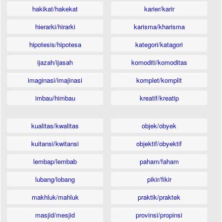
hakikat/hakekat
karier/karir
hierarki/hirarki
karisma/kharisma
hipotesis/hipotesa
kategori/katagori
ijazah/ijasah
komoditi/komoditas
imaginasi/imajinasi
komplet/komplit
imbau/himbau
kreatif/kreatip
kualitas/kwalitas
objek/obyek
kuitansi/kwitansi
objektif/obyektif
lembap/lembab
paham/faham
lubang/lobang
pikir/fikir
makhluk/mahluk
praktik/praktek
masjid/mesjid
provinsi/propinsi