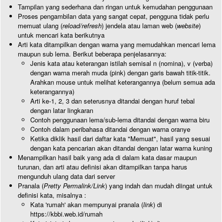
Tampilan yang sederhana dan ringan untuk kemudahan penggunaan
Proses pengambilan data yang sangat cepat, pengguna tidak perlu
memuat ulang (
reload/refresh
) jendela atau laman web (
website
)
untuk mencari kata berikutnya
Arti kata ditampilkan dengan warna yang memudahkan mencari lema
maupun sub lema. Berikut beberapa penjelasannya:
Jenis kata atau keterangan istilah semisal n (nomina), v (verba)
dengan warna merah muda (pink) dengan garis bawah titik-titik.
Arahkan mouse untuk melihat keterangannya (belum semua ada
keterangannya)
Arti ke-1, 2, 3 dan seterusnya ditandai dengan huruf tebal
dengan latar lingkaran
Contoh penggunaan lema/sub-lema ditandai dengan warna biru
Contoh dalam peribahasa ditandai dengan warna oranye
Ketika diklik hasil dari daftar kata "Memuat", hasil yang sesuai
dengan kata pencarian akan ditandai dengan latar warna kuning
Menampilkan hasil baik yang ada di dalam kata dasar maupun
turunan, dan arti atau definisi akan ditampilkan tanpa harus
mengunduh ulang data dari server
Pranala (
Pretty Permalink/Link
) yang indah dan mudah diingat untuk
definisi kata, misalnya :
Kata 'rumah' akan mempunyai pranala (
link
) di
https://kbbi.web.id/rumah