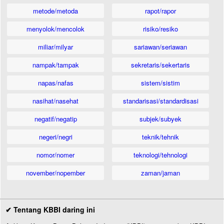
metode/metoda
rapot/rapor
menyolok/mencolok
risiko/resiko
miliar/milyar
sariawan/seriawan
nampak/tampak
sekretaris/sekertaris
napas/nafas
sistem/sistim
nasihat/nasehat
standarisasi/standardisasi
negatif/negatip
subjek/subyek
negeri/negri
teknik/tehnik
nomor/nomer
teknologi/tehnologi
november/nopember
zaman/jaman
✔ Tentang KBBI daring ini