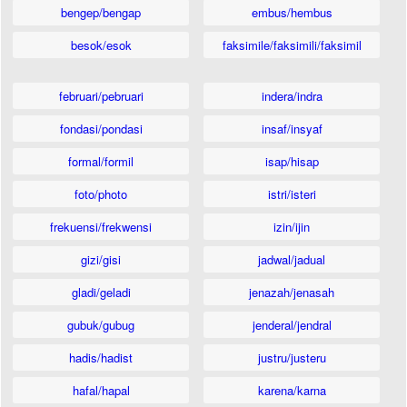
bengep/bengap
embus/hembus
besok/esok
faksimile/faksimili/faksimil
februari/pebruari
indera/indra
fondasi/pondasi
insaf/insyaf
formal/formil
isap/hisap
foto/photo
istri/isteri
frekuensi/frekwensi
izin/ijin
gizi/gisi
jadwal/jadual
gladi/geladi
jenazah/jenasah
gubuk/gubug
jenderal/jendral
hadis/hadist
justru/justeru
hafal/hapal
karena/karna