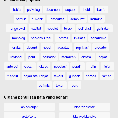
fobia
psikolog
abdomen
sepupu
hobi
basis
pantun
suvenir
komoditas
semburat
karmina
mengoleksi
habitat
novelet
terapi
solilokui
gurindam
monolog
berkonsultasi
kontras
inisiatif
senandika
toraks
absurd
novel
adaptasi
replikasi
predator
rasional
panik
polkadot
membran
abstrak
hayati
antologi
kreatif
dialog
populasi
perajin
rajin
jujur
mandiri
abjad-atau-abjat
favorit
gundah
cerdas
ramah
optimis
tekun
deru
★ Mana penulisan kata yang benar?
abjad/abjat
biosfer/biosfir
akte/akta
blanko/blangko