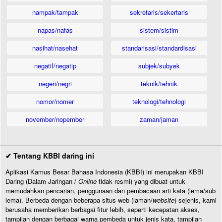
nampak/tampak
sekretaris/sekertaris
napas/nafas
sistem/sistim
nasihat/nasehat
standarisasi/standardisasi
negatif/negatip
subjek/subyek
negeri/negri
teknik/tehnik
nomor/nomer
teknologi/tehnologi
november/nopember
zaman/jaman
✔ Tentang KBBI daring ini
Aplikasi Kamus Besar Bahasa Indonesia (KBBI) ini merupakan KBBI
Daring (Dalam Jaringan /
Online
tidak resmi) yang dibuat untuk
memudahkan pencarian, penggunaan dan pembacaan arti kata (lema/sub
lema). Berbeda dengan beberapa situs web (laman/
website
) sejenis, kami
berusaha memberikan berbagai fitur lebih, seperti kecepatan akses,
tampilan dengan berbagai warna pembeda untuk jenis kata, tampilan