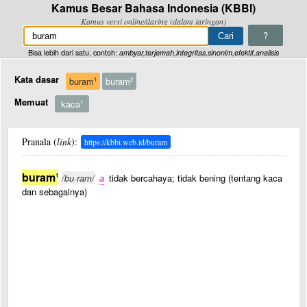
Kamus Besar Bahasa Indonesia (KBBI)
Kamus versi online/daring (dalam jaringan)
?
Bisa lebih dari satu, contoh:
ambyar,terjemah,integritas,sinonim,efektif,analisis
Kata dasar
buram
buram
1
2
Memuat
kaca
1
Pranala (
link
):
https://kbbi.web.id/buram
buram
1
/bu·ram/
a
tidak bercahaya; tidak bening (tentang kaca
dan sebagainya)