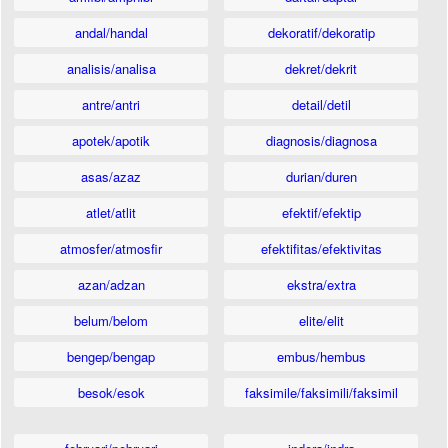
andal/handal
dekoratif/dekoratip
analisis/analisa
dekret/dekrit
antre/antri
detail/detil
apotek/apotik
diagnosis/diagnosa
asas/azaz
durian/duren
atlet/atlit
efektif/efektip
atmosfer/atmosfir
efektifitas/efektivitas
azan/adzan
ekstra/extra
belum/belom
elite/elit
bengep/bengap
embus/hembus
besok/esok
faksimile/faksimili/faksimil