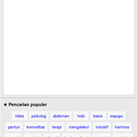
★ Pencarian populer
fobia
psikolog
abdomen
hobi
basis
sepupu
pantun
komoditas
terapi
mengoleksi
inisiatif
karmina