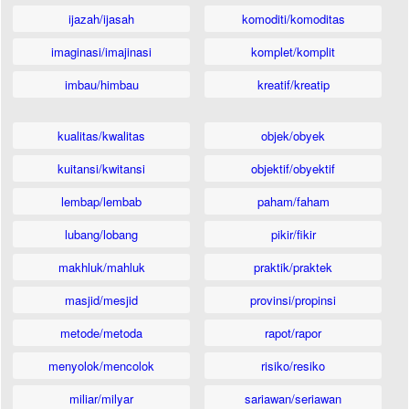
ijazah/ijasah
komoditi/komoditas
imaginasi/imajinasi
komplet/komplit
imbau/himbau
kreatif/kreatip
kualitas/kwalitas
objek/obyek
kuitansi/kwitansi
objektif/obyektif
lembap/lembab
paham/faham
lubang/lobang
pikir/fikir
makhluk/mahluk
praktik/praktek
masjid/mesjid
provinsi/propinsi
metode/metoda
rapot/rapor
menyolok/mencolok
risiko/resiko
miliar/milyar
sariawan/seriawan