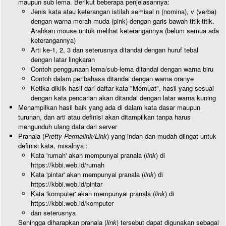
maupun sub lema. Berikut beberapa penjelasannya:
Jenis kata atau keterangan istilah semisal n (nomina), v (verba)
dengan warna merah muda (pink) dengan garis bawah titik-titik.
Arahkan mouse untuk melihat keterangannya (belum semua ada
keterangannya)
Arti ke-1, 2, 3 dan seterusnya ditandai dengan huruf tebal
dengan latar lingkaran
Contoh penggunaan lema/sub-lema ditandai dengan warna biru
Contoh dalam peribahasa ditandai dengan warna oranye
Ketika diklik hasil dari daftar kata "Memuat", hasil yang sesuai
dengan kata pencarian akan ditandai dengan latar warna kuning
Menampilkan hasil baik yang ada di dalam kata dasar maupun
turunan, dan arti atau definisi akan ditampilkan tanpa harus
mengunduh ulang data dari server
Pranala (
Pretty Permalink/Link
) yang indah dan mudah diingat untuk
definisi kata, misalnya :
Kata 'rumah' akan mempunyai pranala (
link
) di
https://kbbi.web.id/rumah
Kata 'pintar' akan mempunyai pranala (
link
) di
https://kbbi.web.id/pintar
Kata 'komputer' akan mempunyai pranala (
link
) di
https://kbbi.web.id/komputer
dan seterusnya
Sehingga diharapkan pranala (
link
) tersebut dapat digunakan sebagai