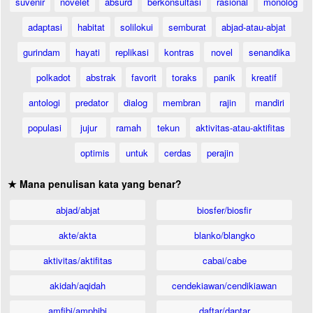
suvenir
novelet
absurd
berkonsultasi
rasional
monolog
adaptasi
habitat
solilokui
semburat
abjad-atau-abjat
gurindam
hayati
replikasi
kontras
novel
senandika
polkadot
abstrak
favorit
toraks
panik
kreatif
antologi
predator
dialog
membran
rajin
mandiri
populasi
jujur
ramah
tekun
aktivitas-atau-aktifitas
optimis
untuk
cerdas
perajin
★ Mana penulisan kata yang benar?
abjad/abjat
biosfer/biosfir
akte/akta
blanko/blangko
aktivitas/aktifitas
cabai/cabe
akidah/aqidah
cendekiawan/cendikiawan
amfibi/amphibi
daftar/daptar