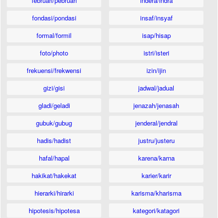
februari/pebruari
indera/indra
fondasi/pondasi
insaf/insyaf
formal/formil
isap/hisap
foto/photo
istri/isteri
frekuensi/frekwensi
izin/ijin
gizi/gisi
jadwal/jadual
gladi/geladi
jenazah/jenasah
gubuk/gubug
jenderal/jendral
hadis/hadist
justru/justeru
hafal/hapal
karena/karna
hakikat/hakekat
karier/karir
hierarki/hirarki
karisma/kharisma
hipotesis/hipotesa
kategori/katagori