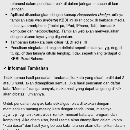
referensi dalam penulisan, baik di dalam jaringan maupun di luar
jaringan.
Aplikasi dikembangkan dengan konsep
Responsive Design
, artinya
tampilan situs web (
website
) KBBI ini akan cocok di berbagai media,
misalnya smartphone (Tablet pc, iPad, iPhone, Tab), termasuk
komputer dan netbook/laptop. Tampilan web akan menyesuaikan
dengan ukuran layar yang digunakan.
Tambahan kata-kata baru diluar KBBI edisi III
Penulisan singkatan di bagian definisi seperti misalnya: yg, dng, dl,
tt, dp, dr dan lainnya ditulis lengkap, tidak seperti yang terdapat di
KBBI PusatBahasa.
✔ Informasi Tambahan
Tidak semua hasil pencarian, terutama jika kata yang dicari terdiri dari 2
atau 3 huruf, akan ditampilkan semua. Jika hasil pencarian dari daftar
kata "Memuat" sangat banyak, maka hasil yang dapat langsung di klik
akan dibatasi jumlahnya.
Untuk pencarian banyak kata sekaligus, bisa dilakukan dengan
memisahkan masing-masing kata dengan tanda koma, misalnya:
(untuk mencari kata ajar, program dan
ajar,program,komputer
komputer). Jika ditemukan, hasil utama akan ditampilkan dalam kolom
"kata dasar" dan hasil yang berupa kata turunan akan ditampilkan dalam