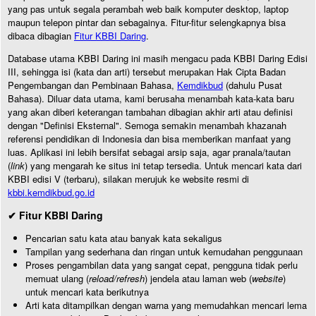
yang pas untuk segala perambah web baik komputer desktop, laptop
maupun telepon pintar dan sebagainya. Fitur-fitur selengkapnya bisa
dibaca dibagian
Fitur KBBI Daring
.
Database utama KBBI Daring ini masih mengacu pada KBBI Daring Edisi
III, sehingga isi (kata dan arti) tersebut merupakan Hak Cipta Badan
Pengembangan dan Pembinaan Bahasa,
Kemdikbud
(dahulu Pusat
Bahasa). Diluar data utama, kami berusaha menambah kata-kata baru
yang akan diberi keterangan tambahan dibagian akhir arti atau definisi
dengan "Definisi Eksternal". Semoga semakin menambah khazanah
referensi pendidikan di Indonesia dan bisa memberikan manfaat yang
luas. Aplikasi ini lebih bersifat sebagai arsip saja, agar pranala/tautan
(
link
) yang mengarah ke situs ini tetap tersedia. Untuk mencari kata dari
KBBI edisi V (terbaru), silakan merujuk ke website resmi di
kbbi.kemdikbud.go.id
✔ Fitur KBBI Daring
Pencarian satu kata atau banyak kata sekaligus
Tampilan yang sederhana dan ringan untuk kemudahan penggunaan
Proses pengambilan data yang sangat cepat, pengguna tidak perlu
memuat ulang (
reload/refresh
) jendela atau laman web (
website
)
untuk mencari kata berikutnya
Arti kata ditampilkan dengan warna yang memudahkan mencari lema