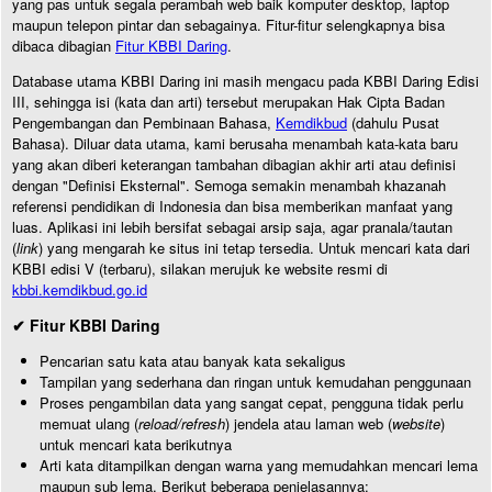
yang pas untuk segala perambah web baik komputer desktop, laptop
maupun telepon pintar dan sebagainya. Fitur-fitur selengkapnya bisa
dibaca dibagian
Fitur KBBI Daring
.
Database utama KBBI Daring ini masih mengacu pada KBBI Daring Edisi
III, sehingga isi (kata dan arti) tersebut merupakan Hak Cipta Badan
Pengembangan dan Pembinaan Bahasa,
Kemdikbud
(dahulu Pusat
Bahasa). Diluar data utama, kami berusaha menambah kata-kata baru
yang akan diberi keterangan tambahan dibagian akhir arti atau definisi
dengan "Definisi Eksternal". Semoga semakin menambah khazanah
referensi pendidikan di Indonesia dan bisa memberikan manfaat yang
luas. Aplikasi ini lebih bersifat sebagai arsip saja, agar pranala/tautan
(
link
) yang mengarah ke situs ini tetap tersedia. Untuk mencari kata dari
KBBI edisi V (terbaru), silakan merujuk ke website resmi di
kbbi.kemdikbud.go.id
✔ Fitur KBBI Daring
Pencarian satu kata atau banyak kata sekaligus
Tampilan yang sederhana dan ringan untuk kemudahan penggunaan
Proses pengambilan data yang sangat cepat, pengguna tidak perlu
memuat ulang (
reload/refresh
) jendela atau laman web (
website
)
untuk mencari kata berikutnya
Arti kata ditampilkan dengan warna yang memudahkan mencari lema
maupun sub lema. Berikut beberapa penjelasannya: