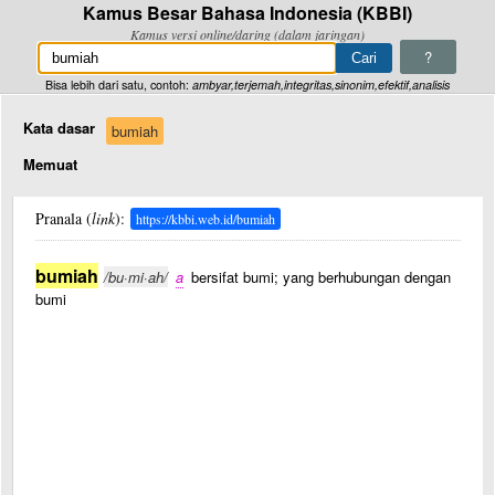
Kamus Besar Bahasa Indonesia (KBBI)
Kamus versi online/daring (dalam jaringan)
?
Bisa lebih dari satu, contoh:
ambyar,terjemah,integritas,sinonim,efektif,analisis
Kata dasar
bumiah
Memuat
Pranala (
link
):
https://kbbi.web.id/bumiah
bumiah
/bu·mi·ah/
a
bersifat bumi; yang berhubungan dengan
bumi