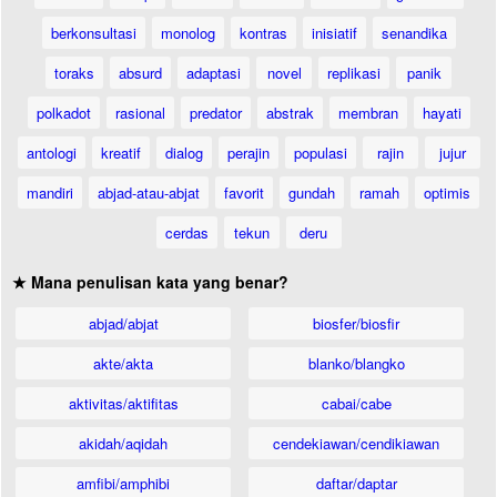
berkonsultasi
monolog
kontras
inisiatif
senandika
toraks
absurd
adaptasi
novel
replikasi
panik
polkadot
rasional
predator
abstrak
membran
hayati
antologi
kreatif
dialog
perajin
populasi
rajin
jujur
mandiri
abjad-atau-abjat
favorit
gundah
ramah
optimis
cerdas
tekun
deru
★ Mana penulisan kata yang benar?
abjad/abjat
biosfer/biosfir
akte/akta
blanko/blangko
aktivitas/aktifitas
cabai/cabe
akidah/aqidah
cendekiawan/cendikiawan
amfibi/amphibi
daftar/daptar