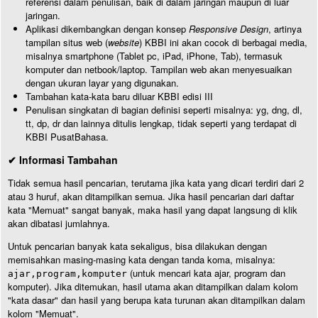
referensi dalam penulisan, baik di dalam jaringan maupun di luar
jaringan.
Aplikasi dikembangkan dengan konsep
Responsive Design
, artinya
tampilan situs web (
website
) KBBI ini akan cocok di berbagai media,
misalnya smartphone (Tablet pc, iPad, iPhone, Tab), termasuk
komputer dan netbook/laptop. Tampilan web akan menyesuaikan
dengan ukuran layar yang digunakan.
Tambahan kata-kata baru diluar KBBI edisi III
Penulisan singkatan di bagian definisi seperti misalnya: yg, dng, dl,
tt, dp, dr dan lainnya ditulis lengkap, tidak seperti yang terdapat di
KBBI PusatBahasa.
✔ Informasi Tambahan
Tidak semua hasil pencarian, terutama jika kata yang dicari terdiri dari 2
atau 3 huruf, akan ditampilkan semua. Jika hasil pencarian dari daftar
kata "Memuat" sangat banyak, maka hasil yang dapat langsung di klik
akan dibatasi jumlahnya.
Untuk pencarian banyak kata sekaligus, bisa dilakukan dengan
memisahkan masing-masing kata dengan tanda koma, misalnya:
(untuk mencari kata ajar, program dan
ajar,program,komputer
komputer). Jika ditemukan, hasil utama akan ditampilkan dalam kolom
"kata dasar" dan hasil yang berupa kata turunan akan ditampilkan dalam
kolom "Memuat".