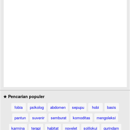
★ Pencarian populer
fobia
psikolog
abdomen
sepupu
hobi
basis
pantun
suvenir
semburat
komoditas
mengoleksi
karmina
terapi
habitat
novelet
solilokui
gurindam