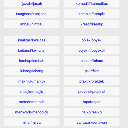
ijazah/ijasah
komoditi/komoditas
imaginasi/imajinasi
komplet/komplit
imbau/himbau
kreatif/kreatip
kualitas/kwalitas
objek/obyek
kuitansi/kwitansi
objektif/obyektif
lembap/lembab
paham/faham
lubang/lobang
pikir/fikir
makhluk/mahluk
praktik/praktek
masjid/mesjid
provinsi/propinsi
metode/metoda
rapot/rapor
menyolok/mencolok
risiko/resiko
miliar/milyar
sariawan/seriawan