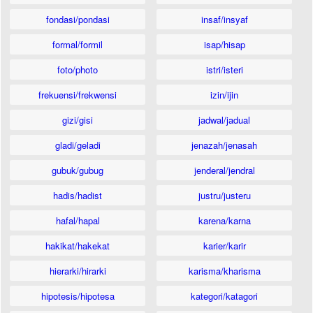
fondasi/pondasi
insaf/insyaf
formal/formil
isap/hisap
foto/photo
istri/isteri
frekuensi/frekwensi
izin/ijin
gizi/gisi
jadwal/jadual
gladi/geladi
jenazah/jenasah
gubuk/gubug
jenderal/jendral
hadis/hadist
justru/justeru
hafal/hapal
karena/karna
hakikat/hakekat
karier/karir
hierarki/hirarki
karisma/kharisma
hipotesis/hipotesa
kategori/katagori