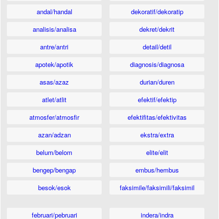
andal/handal
dekoratif/dekoratip
analisis/analisa
dekret/dekrit
antre/antri
detail/detil
apotek/apotik
diagnosis/diagnosa
asas/azaz
durian/duren
atlet/atlit
efektif/efektip
atmosfer/atmosfir
efektifitas/efektivitas
azan/adzan
ekstra/extra
belum/belom
elite/elit
bengep/bengap
embus/hembus
besok/esok
faksimile/faksimili/faksimil
februari/pebruari
indera/indra