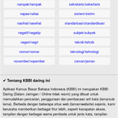
nampak/tampak
sekretaris/sekertaris
napas/nafas
sistem/sistim
nasihat/nasehat
standarisasi/standardisasi
negatif/negatip
subjek/subyek
negeri/negri
teknik/tehnik
nomor/nomer
teknologi/tehnologi
november/nopember
zaman/jaman
✔ Tentang KBBI daring ini
Aplikasi Kamus Besar Bahasa Indonesia (KBBI) ini merupakan KBBI
Daring (Dalam Jaringan /
Online
tidak resmi) yang dibuat untuk
memudahkan pencarian, penggunaan dan pembacaan arti kata (lema/sub
lema). Berbeda dengan beberapa situs web (laman/
website
) sejenis, kami
berusaha memberikan berbagai fitur lebih, seperti kecepatan akses,
tampilan dengan berbagai warna pembeda untuk jenis kata, tampilan