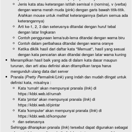
Jenis kata atau keterangan istilah semisal n (nomina), v (verba)
dengan warna merah muda (pink) dengan garis bawah titik-titik.
Arahkan mouse untuk melihat keterangannya (belum semua ada
keterangannya)
Arti ke-1, 2, 3 dan seterusnya ditandai dengan huruf tebal
dengan latar lingkaran
Contoh penggunaan lema/sub-lema ditandai dengan warna biru
Contoh dalam peribahasa ditandai dengan warna oranye
Ketika diklik hasil dari daftar kata "Memuat", hasil yang sesuai
dengan kata pencarian akan ditandai dengan latar warna kuning
Menampilkan hasil baik yang ada di dalam kata dasar maupun
turunan, dan arti atau definisi akan ditampilkan tanpa harus
mengunduh ulang data dari server
Pranala (
Pretty Permalink/Link
) yang indah dan mudah diingat untuk
definisi kata, misalnya :
Kata 'rumah' akan mempunyai pranala (
link
) di
https://kbbi.web.id/rumah
Kata 'pintar' akan mempunyai pranala (
link
) di
https://kbbi.web.id/pintar
Kata 'komputer' akan mempunyai pranala (
link
) di
https://kbbi.web.id/komputer
dan seterusnya
Sehingga diharapkan pranala (
link
) tersebut dapat digunakan sebagai