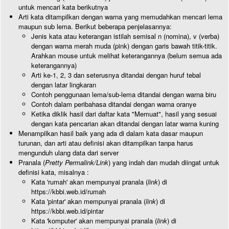
untuk mencari kata berikutnya
Arti kata ditampilkan dengan warna yang memudahkan mencari lema
maupun sub lema. Berikut beberapa penjelasannya:
Jenis kata atau keterangan istilah semisal n (nomina), v (verba)
dengan warna merah muda (pink) dengan garis bawah titik-titik.
Arahkan mouse untuk melihat keterangannya (belum semua ada
keterangannya)
Arti ke-1, 2, 3 dan seterusnya ditandai dengan huruf tebal
dengan latar lingkaran
Contoh penggunaan lema/sub-lema ditandai dengan warna biru
Contoh dalam peribahasa ditandai dengan warna oranye
Ketika diklik hasil dari daftar kata "Memuat", hasil yang sesuai
dengan kata pencarian akan ditandai dengan latar warna kuning
Menampilkan hasil baik yang ada di dalam kata dasar maupun
turunan, dan arti atau definisi akan ditampilkan tanpa harus
mengunduh ulang data dari server
Pranala (
Pretty Permalink/Link
) yang indah dan mudah diingat untuk
definisi kata, misalnya :
Kata 'rumah' akan mempunyai pranala (
link
) di
https://kbbi.web.id/rumah
Kata 'pintar' akan mempunyai pranala (
link
) di
https://kbbi.web.id/pintar
Kata 'komputer' akan mempunyai pranala (
link
) di