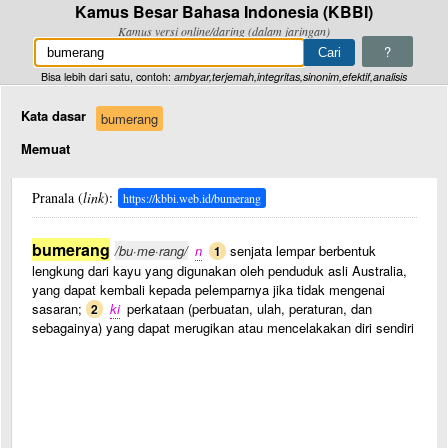
Kamus Besar Bahasa Indonesia (KBBI)
Kamus versi online/daring (dalam jaringan)
?
Bisa lebih dari satu, contoh:
ambyar,terjemah,integritas,sinonim,efektif,analisis
Kata dasar
bumerang
Memuat
Pranala (
link
):
https://kbbi.web.id/bumerang
bumerang
/bu·me·rang/
n
senjata lempar berbentuk
1
lengkung dari kayu yang digunakan oleh penduduk asli Australia,
yang dapat kembali kepada pelemparnya jika tidak mengenai
sasaran;
ki
perkataan (perbuatan, ulah, peraturan, dan
2
sebagainya) yang dapat merugikan atau mencelakakan diri sendiri