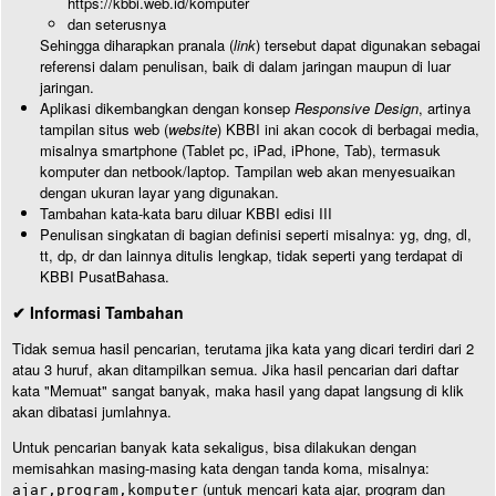
https://kbbi.web.id/komputer
dan seterusnya
Sehingga diharapkan pranala (
link
) tersebut dapat digunakan sebagai
referensi dalam penulisan, baik di dalam jaringan maupun di luar
jaringan.
Aplikasi dikembangkan dengan konsep
Responsive Design
, artinya
tampilan situs web (
website
) KBBI ini akan cocok di berbagai media,
misalnya smartphone (Tablet pc, iPad, iPhone, Tab), termasuk
komputer dan netbook/laptop. Tampilan web akan menyesuaikan
dengan ukuran layar yang digunakan.
Tambahan kata-kata baru diluar KBBI edisi III
Penulisan singkatan di bagian definisi seperti misalnya: yg, dng, dl,
tt, dp, dr dan lainnya ditulis lengkap, tidak seperti yang terdapat di
KBBI PusatBahasa.
✔ Informasi Tambahan
Tidak semua hasil pencarian, terutama jika kata yang dicari terdiri dari 2
atau 3 huruf, akan ditampilkan semua. Jika hasil pencarian dari daftar
kata "Memuat" sangat banyak, maka hasil yang dapat langsung di klik
akan dibatasi jumlahnya.
Untuk pencarian banyak kata sekaligus, bisa dilakukan dengan
memisahkan masing-masing kata dengan tanda koma, misalnya:
(untuk mencari kata ajar, program dan
ajar,program,komputer