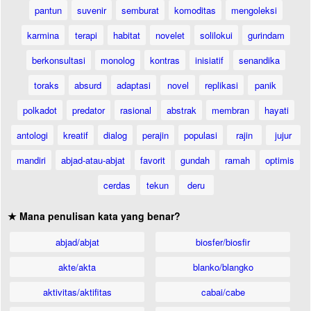
pantun
suvenir
semburat
komoditas
mengoleksi
karmina
terapi
habitat
novelet
solilokui
gurindam
berkonsultasi
monolog
kontras
inisiatif
senandika
toraks
absurd
adaptasi
novel
replikasi
panik
polkadot
predator
rasional
abstrak
membran
hayati
antologi
kreatif
dialog
perajin
populasi
rajin
jujur
mandiri
abjad-atau-abjat
favorit
gundah
ramah
optimis
cerdas
tekun
deru
★ Mana penulisan kata yang benar?
abjad/abjat
biosfer/biosfir
akte/akta
blanko/blangko
aktivitas/aktifitas
cabai/cabe