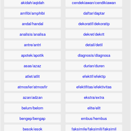
akidah/aqidah
cendekiawan/cendikiawan
amfibi/amphibi
daftar/daptar
andal/handal
dekoratif/dekoratip
analisis/analisa
dekret/dekrit
antre/antri
detail/detil
apotek/apotik
diagnosis/diagnosa
asas/azaz
durian/duren
atlet/atlit
efektif/efektip
atmosfer/atmosfir
efektifitas/efektivitas
azan/adzan
ekstra/extra
belum/belom
elite/elit
bengep/bengap
embus/hembus
besok/esok
faksimile/faksimili/faksimil