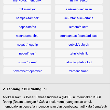
menyolok/mencolok
risiko/resiko
miliar/milyar
sariawan/seriawan
nampak/tampak
sekretaris/sekertaris
napas/nafas
sistem/sistim
nasihat/nasehat
standarisasi/standardisasi
negatif/negatip
subjek/subyek
negeri/negri
teknik/tehnik
nomor/nomer
teknologi/tehnologi
november/nopember
zaman/jaman
✔ Tentang KBBI daring ini
Aplikasi Kamus Besar Bahasa Indonesia (KBBI) ini merupakan KBBI
Daring (Dalam Jaringan /
Online
tidak resmi) yang dibuat untuk
memudahkan pencarian, penggunaan dan pembacaan arti kata (lema/sub