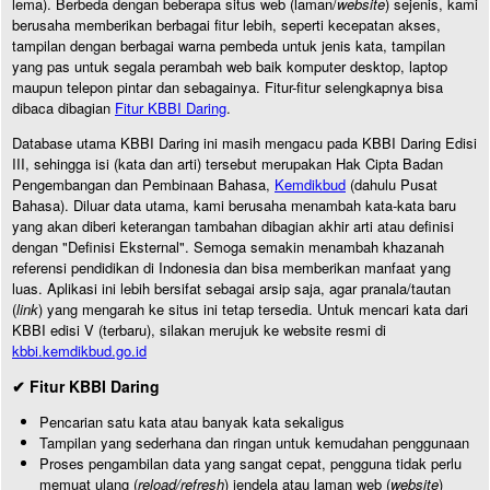
lema). Berbeda dengan beberapa situs web (laman/
website
) sejenis, kami
berusaha memberikan berbagai fitur lebih, seperti kecepatan akses,
tampilan dengan berbagai warna pembeda untuk jenis kata, tampilan
yang pas untuk segala perambah web baik komputer desktop, laptop
maupun telepon pintar dan sebagainya. Fitur-fitur selengkapnya bisa
dibaca dibagian
Fitur KBBI Daring
.
Database utama KBBI Daring ini masih mengacu pada KBBI Daring Edisi
III, sehingga isi (kata dan arti) tersebut merupakan Hak Cipta Badan
Pengembangan dan Pembinaan Bahasa,
Kemdikbud
(dahulu Pusat
Bahasa). Diluar data utama, kami berusaha menambah kata-kata baru
yang akan diberi keterangan tambahan dibagian akhir arti atau definisi
dengan "Definisi Eksternal". Semoga semakin menambah khazanah
referensi pendidikan di Indonesia dan bisa memberikan manfaat yang
luas. Aplikasi ini lebih bersifat sebagai arsip saja, agar pranala/tautan
(
link
) yang mengarah ke situs ini tetap tersedia. Untuk mencari kata dari
KBBI edisi V (terbaru), silakan merujuk ke website resmi di
kbbi.kemdikbud.go.id
✔ Fitur KBBI Daring
Pencarian satu kata atau banyak kata sekaligus
Tampilan yang sederhana dan ringan untuk kemudahan penggunaan
Proses pengambilan data yang sangat cepat, pengguna tidak perlu
memuat ulang (
reload/refresh
) jendela atau laman web (
website
)