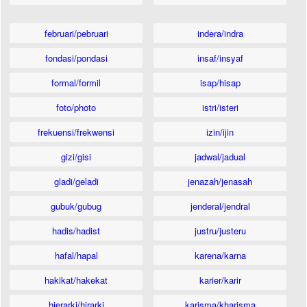
februari/pebruari
indera/indra
fondasi/pondasi
insaf/insyaf
formal/formil
isap/hisap
foto/photo
istri/isteri
frekuensi/frekwensi
izin/ijin
gizi/gisi
jadwal/jadual
gladi/geladi
jenazah/jenasah
gubuk/gubug
jenderal/jendral
hadis/hadist
justru/justeru
hafal/hapal
karena/karna
hakikat/hakekat
karier/karir
hierarki/hirarki
karisma/kharisma