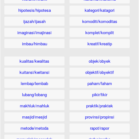
hipotesis/hipotesa
kategori/katagori
ijazah/ijasah
komoditi/komoditas
imaginasi/imajinasi
komplet/komplit
imbau/himbau
kreatif/kreatip
kualitas/kwalitas
objek/obyek
kuitansi/kwitansi
objektif/obyektif
lembap/lembab
paham/faham
lubang/lobang
pikir/fikir
makhluk/mahluk
praktik/praktek
masjid/mesjid
provinsi/propinsi
metode/metoda
rapot/rapor