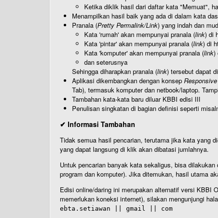
Ketika diklik hasil dari daftar kata "Memuat", 
Menampilkan hasil baik yang ada di dalam kata dasa
Pranala (
Pretty Permalink/Link
) yang indah dan muda
Kata 'rumah' akan mempunyai pranala (
link
) di
Kata 'pintar' akan mempunyai pranala (
link
) di 
Kata 'komputer' akan mempunyai pranala (
link
)
dan seterusnya
Sehingga diharapkan pranala (
link
) tersebut dapat d
Aplikasi dikembangkan dengan konsep
Responsive
Tab), termasuk komputer dan netbook/laptop. Tamp
Tambahan kata-kata baru diluar KBBI edisi III
Penulisan singkatan di bagian definisi seperti misal
✔ Informasi Tambahan
Tidak semua hasil pencarian, terutama jika kata yang di
yang dapat langsung di klik akan dibatasi jumlahnya.
Untuk pencarian banyak kata sekaligus, bisa dilakuk
program dan komputer). Jika ditemukan, hasil utama ak
Edisi online/daring ini merupakan alternatif versi KBB
memerlukan koneksi internet), silakan mengunjungi hal
ebta.setiawan || gmail || com