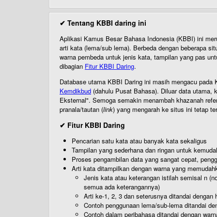
✔ Tentang KBBI daring ini
Aplikasi Kamus Besar Bahasa Indonesia (KBBI) ini me
arti kata (lema/sub lema). Berbeda dengan beberapa sit
warna pembeda untuk jenis kata, tampilan yang pas unt
dibagian
Fitur KBBI Daring
.
Database utama KBBI Daring ini masih mengacu pada KB
Kemdikbud
(dahulu Pusat Bahasa). Diluar data utama, k
Eksternal". Semoga semakin menambah khazanah referensi
pranala/tautan (
link
) yang mengarah ke situs ini tetap te
✔ Fitur KBBI Daring
Pencarian satu kata atau banyak kata sekaligus
Tampilan yang sederhana dan ringan untuk kemud
Proses pengambilan data yang sangat cepat, pengg
Arti kata ditampilkan dengan warna yang memudah
Jenis kata atau keterangan istilah semisal n (
semua ada keterangannya)
Arti ke-1, 2, 3 dan seterusnya ditandai dengan h
Contoh penggunaan lema/sub-lema ditandai den
Contoh dalam peribahasa ditandai dengan warn