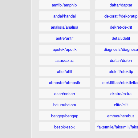
amfibi/amphibi
daftar/daptar
andal/handal
dekoratif/dekoratip
analisis/analisa
dekret/dekrit
antre/antri
detail/detil
apotek/apotik
diagnosis/diagnosa
asas/azaz
durian/duren
atlet/atlit
efektif/efektip
atmosfer/atmosfir
efektifitas/efektivita
azan/adzan
ekstra/extra
belum/belom
elite/elit
bengep/bengap
embus/hembus
besok/esok
faksimile/faksimili/faks