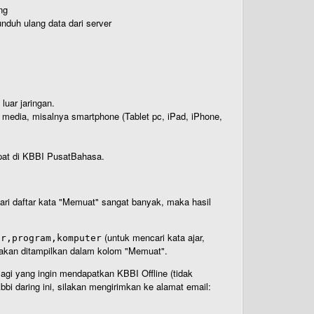
ng
nduh ulang data dari server
luar jaringan.
i media, misalnya smartphone (Tablet pc, iPad, iPhone,
rdapat di KBBI PusatBahasa.
 dari daftar kata "Memuat" sangat banyak, maka hasil
(untuk mencari kata ajar,
ar,program,komputer
n akan ditampilkan dalam kolom "Memuat".
Bagi yang ingin mendapatkan KBBI Offline (tidak
bi daring ini, silakan mengirimkan ke alamat email: