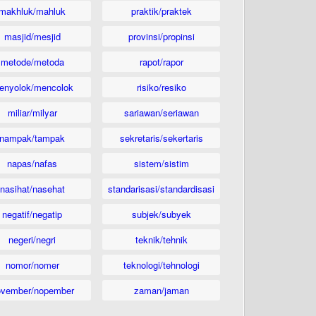
makhluk/mahluk
praktik/praktek
masjid/mesjid
provinsi/propinsi
metode/metoda
rapot/rapor
enyolok/mencolok
risiko/resiko
miliar/milyar
sariawan/seriawan
nampak/tampak
sekretaris/sekertaris
napas/nafas
sistem/sistim
nasihat/nasehat
standarisasi/standardisasi
negatif/negatip
subjek/subyek
negeri/negri
teknik/tehnik
nomor/nomer
teknologi/tehnologi
ovember/nopember
zaman/jaman