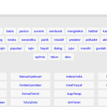
basis
pantun
suvenir
semburat
mengoleksi
habitat
ka
og
toraks
senandika
panik
inisiatif
predator
polkadot
ab
ajin
populasi
rajin
hayati
dialog
jujur
mandiri
gundah
optimis
tekun
deru
februari/pebruari
indera/indra
fondasi/pondasi
insaf/insyaf
formal/formil
isap/hisap
wan
foto/photo
istri/isteri