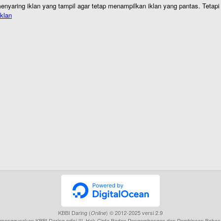
nyaring iklan yang tampil agar tetap menampilkan iklan yang pantas. Tetapi j
klan
KBBI Daring (
) © 2012-2025 versi 2.9
Online
menggunakan KBBI Daring edisi III, Hak Cipta Badan Pengembangan dan Pembinaan Bahas