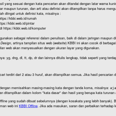
hasil yang sesuai dengan kata pencarian akan ditandai dengan latar warna kuni
r maupun turunan, dan arti atau definisi akan ditampilkan tanpa harus mengu
h diingat untuk definisi kata, misalnya :
 https://kbbi.web.id/rumah
https://kbbi.web.id/pintar
 di https://kbbi.web.id/komputer
igunakan sebagai referensi dalam penulisan, baik di dalam jaringan maupun di 
 Design
, artinya tampilan situs web (
website
) KBBI ini akan cocok di berbaga
ilan web akan menyesuaikan dengan ukuran layar yang digunakan.
nya: yg, dng, dl, tt, dp, dr dan lainnya ditulis lengkap, tidak seperti yang te
cari terdiri dari 2 atau 3 huruf, akan ditampilkan semua. Jika hasil pencarian
an dengan memisahkan masing-masing kata dengan tanda koma, misalnya:
aj
an ditampilkan dalam kolom "kata dasar" dan hasil yang berupa kata turuna
I Offline yang sudah dibuat sebelumnya (dengan kosakata yang lebih banyak). 
aman web ini
KBBI Offline
. Jika ada masukan, saran dan perbaikan terhadap kb