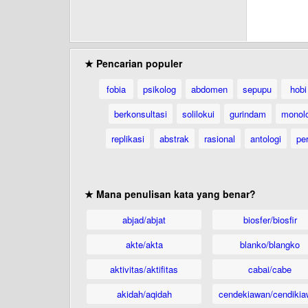
★ Pencarian populer
fobia
psikolog
abdomen
sepupu
hobi
berkonsultasi
solilokui
gurindam
monol
replikasi
abstrak
rasional
antologi
per
★ Mana penulisan kata yang benar?
abjad/abjat
biosfer/biosfir
akte/akta
blanko/blangko
aktivitas/aktifitas
cabai/cabe
akidah/aqidah
cendekiawan/cendikia