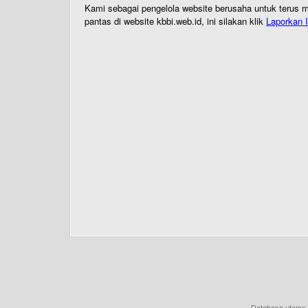
Kami sebagai pengelola website berusaha untuk terus me
pantas di website kbbi.web.id, ini silakan klik
Laporkan I
Database utama 