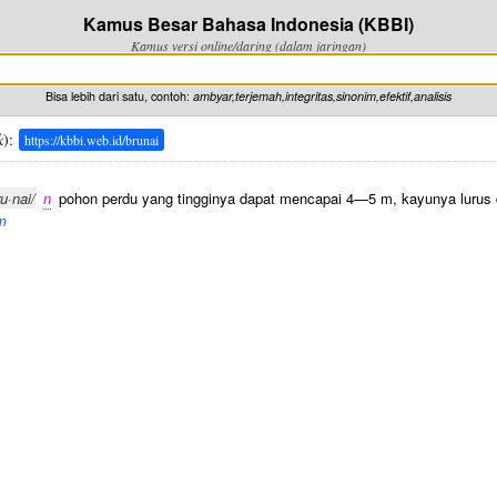
Kamus Besar Bahasa Indonesia (KBBI)
Kamus versi online/daring (dalam jaringan)
Bisa lebih dari satu, contoh:
ambyar,terjemah,integritas,sinonim,efektif,analisis
k
):
https://kbbi.web.id/brunai
ru·nai/
n
pohon perdu yang tingginya dapat mencapai 4—5 m, kayunya lurus 
m