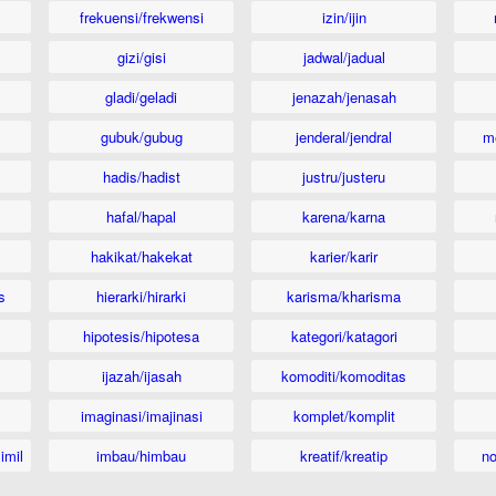
frekuensi/frekwensi
izin/ijin
gizi/gisi
jadwal/jadual
gladi/geladi
jenazah/jenasah
gubuk/gubug
jenderal/jendral
m
hadis/hadist
justru/justeru
hafal/hapal
karena/karna
hakikat/hakekat
karier/karir
s
hierarki/hirarki
karisma/kharisma
hipotesis/hipotesa
kategori/katagori
ijazah/ijasah
komoditi/komoditas
imaginasi/imajinasi
komplet/komplit
imil
imbau/himbau
kreatif/kreatip
n