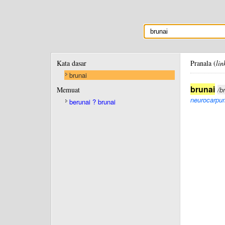
Kata dasar
Pranala (
lin
brunai
brunai
Memuat
/b
neurocarpu
berunai ? brunai