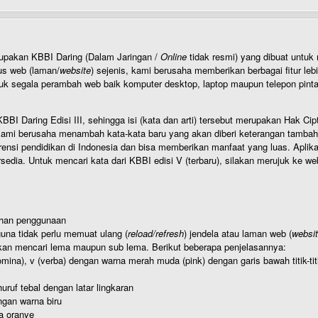
rupakan KBBI Daring (Dalam Jaringan /
Online
tidak resmi) yang dibuat unt
us web (laman/
website
) sejenis, kami berusaha memberikan berbagai fitur leb
uk segala perambah web baik komputer desktop, laptop maupun telepon pintar 
BI Daring Edisi III, sehingga isi (kata dan arti) tersebut merupakan Hak
ami berusaha menambah kata-kata baru yang akan diberi keterangan tambahan d
 pendidikan di Indonesia dan bisa memberikan manfaat yang luas. Aplikasi i
rsedia. Untuk mencari kata dari KBBI edisi V (terbaru), silakan merujuk ke we
ahan penggunaan
una tidak perlu memuat ulang (
reload/refresh
) jendela atau laman web (
websi
kan mencari lema maupun sub lema. Berikut beberapa penjelasannya:
nomina), v (verba) dengan warna merah muda (pink) dengan garis bawah titik-
uruf tebal dengan latar lingkaran
gan warna biru
a oranye