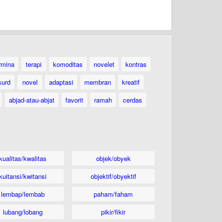
rmina
terapi
komoditas
novelet
kontras
surd
novel
adaptasi
membran
kreatif
abjad-atau-abjat
favorit
ramah
cerdas
kualitas/kwalitas
objek/obyek
kuitansi/kwitansi
objektif/obyektif
lembap/lembab
paham/faham
lubang/lobang
pikir/fikir