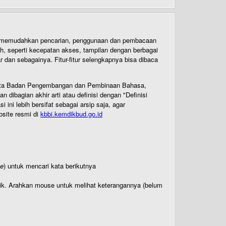
uk memudahkan pencarian, penggunaan dan pembacaan
ih, seperti kecepatan akses, tampilan dengan berbagai
dan sebagainya. Fitur-fitur selengkapnya bisa dibaca
 Cipta Badan Pengembangan dan Pembinaan Bahasa,
ibagian akhir arti atau definisi dengan "Definisi
ni lebih bersifat sebagai arsip saja, agar
bsite resmi di
kbbi.kemdikbud.go.id
te
) untuk mencari kata berikutnya
titik. Arahkan mouse untuk melihat keterangannya (belum