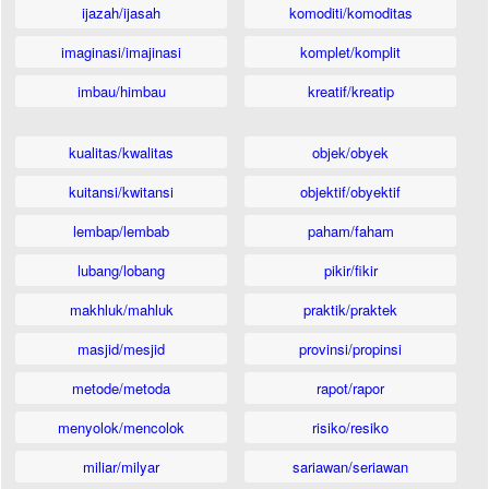
ijazah/ijasah
komoditi/komoditas
imaginasi/imajinasi
komplet/komplit
imbau/himbau
kreatif/kreatip
kualitas/kwalitas
objek/obyek
kuitansi/kwitansi
objektif/obyektif
lembap/lembab
paham/faham
lubang/lobang
pikir/fikir
makhluk/mahluk
praktik/praktek
masjid/mesjid
provinsi/propinsi
metode/metoda
rapot/rapor
menyolok/mencolok
risiko/resiko
miliar/milyar
sariawan/seriawan