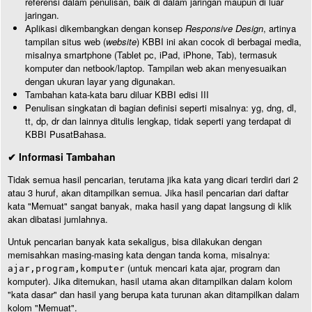
referensi dalam penulisan, baik di dalam jaringan maupun di luar
jaringan.
Aplikasi dikembangkan dengan konsep
Responsive Design
, artinya
tampilan situs web (
website
) KBBI ini akan cocok di berbagai media,
misalnya smartphone (Tablet pc, iPad, iPhone, Tab), termasuk
komputer dan netbook/laptop. Tampilan web akan menyesuaikan
dengan ukuran layar yang digunakan.
Tambahan kata-kata baru diluar KBBI edisi III
Penulisan singkatan di bagian definisi seperti misalnya: yg, dng, dl,
tt, dp, dr dan lainnya ditulis lengkap, tidak seperti yang terdapat di
KBBI PusatBahasa.
✔ Informasi Tambahan
Tidak semua hasil pencarian, terutama jika kata yang dicari terdiri dari 2
atau 3 huruf, akan ditampilkan semua. Jika hasil pencarian dari daftar
kata "Memuat" sangat banyak, maka hasil yang dapat langsung di klik
akan dibatasi jumlahnya.
Untuk pencarian banyak kata sekaligus, bisa dilakukan dengan
memisahkan masing-masing kata dengan tanda koma, misalnya:
(untuk mencari kata ajar, program dan
ajar,program,komputer
komputer). Jika ditemukan, hasil utama akan ditampilkan dalam kolom
"kata dasar" dan hasil yang berupa kata turunan akan ditampilkan dalam
kolom "Memuat".