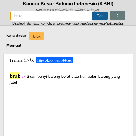
Kamus Besar Bahasa Indonesia (KBBI)
Kamus versi online/daring (dalam jaringan)
?
Bisa lebih dari satu, contoh:
ambyar,terjemah,integritas,sinonim,efektif,analisis
Kata dasar
bruk
Memuat
Pranala (
link
):
https://kbbi.web.id/bruk
bruk
n
tiruan bunyi barang berat atau kumpulan barang yang
jatuh