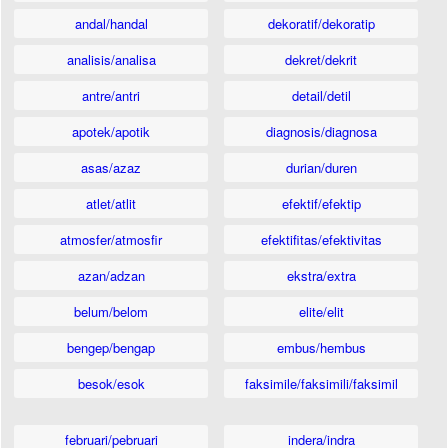
andal/handal
dekoratif/dekoratip
analisis/analisa
dekret/dekrit
antre/antri
detail/detil
apotek/apotik
diagnosis/diagnosa
asas/azaz
durian/duren
atlet/atlit
efektif/efektip
atmosfer/atmosfir
efektifitas/efektivitas
azan/adzan
ekstra/extra
belum/belom
elite/elit
bengep/bengap
embus/hembus
besok/esok
faksimile/faksimili/faksimil
februari/pebruari
indera/indra