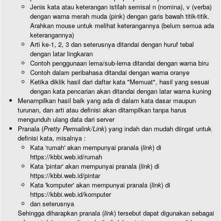
Jenis kata atau keterangan istilah semisal n (nomina), v (verba)
dengan warna merah muda (pink) dengan garis bawah titik-titik.
Arahkan mouse untuk melihat keterangannya (belum semua ada
keterangannya)
Arti ke-1, 2, 3 dan seterusnya ditandai dengan huruf tebal
dengan latar lingkaran
Contoh penggunaan lema/sub-lema ditandai dengan warna biru
Contoh dalam peribahasa ditandai dengan warna oranye
Ketika diklik hasil dari daftar kata "Memuat", hasil yang sesuai
dengan kata pencarian akan ditandai dengan latar warna kuning
Menampilkan hasil baik yang ada di dalam kata dasar maupun
turunan, dan arti atau definisi akan ditampilkan tanpa harus
mengunduh ulang data dari server
Pranala (
Pretty Permalink/Link
) yang indah dan mudah diingat untuk
definisi kata, misalnya :
Kata 'rumah' akan mempunyai pranala (
link
) di
https://kbbi.web.id/rumah
Kata 'pintar' akan mempunyai pranala (
link
) di
https://kbbi.web.id/pintar
Kata 'komputer' akan mempunyai pranala (
link
) di
https://kbbi.web.id/komputer
dan seterusnya
Sehingga diharapkan pranala (
link
) tersebut dapat digunakan sebagai