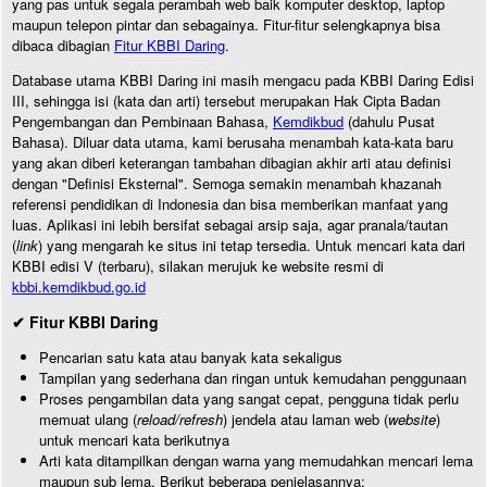
yang pas untuk segala perambah web baik komputer desktop, laptop
maupun telepon pintar dan sebagainya. Fitur-fitur selengkapnya bisa
dibaca dibagian
Fitur KBBI Daring
.
Database utama KBBI Daring ini masih mengacu pada KBBI Daring Edisi
III, sehingga isi (kata dan arti) tersebut merupakan Hak Cipta Badan
Pengembangan dan Pembinaan Bahasa,
Kemdikbud
(dahulu Pusat
Bahasa). Diluar data utama, kami berusaha menambah kata-kata baru
yang akan diberi keterangan tambahan dibagian akhir arti atau definisi
dengan "Definisi Eksternal". Semoga semakin menambah khazanah
referensi pendidikan di Indonesia dan bisa memberikan manfaat yang
luas. Aplikasi ini lebih bersifat sebagai arsip saja, agar pranala/tautan
(
link
) yang mengarah ke situs ini tetap tersedia. Untuk mencari kata dari
KBBI edisi V (terbaru), silakan merujuk ke website resmi di
kbbi.kemdikbud.go.id
✔ Fitur KBBI Daring
Pencarian satu kata atau banyak kata sekaligus
Tampilan yang sederhana dan ringan untuk kemudahan penggunaan
Proses pengambilan data yang sangat cepat, pengguna tidak perlu
memuat ulang (
reload/refresh
) jendela atau laman web (
website
)
untuk mencari kata berikutnya
Arti kata ditampilkan dengan warna yang memudahkan mencari lema
maupun sub lema. Berikut beberapa penjelasannya: