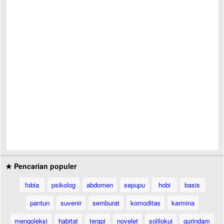
★ Pencarian populer
fobia
psikolog
abdomen
sepupu
hobi
basis
pantun
suvenir
semburat
komoditas
karmina
mengoleksi
habitat
terapi
novelet
solilokui
gurindam