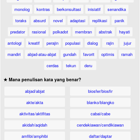
monolog
kontras
berkonsultasi
inisiatif
senandika
toraks
absurd
novel
adaptasi
replikasi
panik
predator
rasional
polkadot
membran
abstrak
hayati
antologi
kreatif
perajin
populasi
dialog
rajin
jujur
mandiri
abjad-atau-abjat
gundah
favorit
optimis
ramah
cerdas
tekun
deru
★ Mana penulisan kata yang benar?
abjad/abjat
biosfer/biosfir
akte/akta
blanko/blangko
aktivitas/aktifitas
cabai/cabe
akidah/aqidah
cendekiawan/cendikiawan
amfibi/amphibi
daftar/daptar