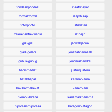
fondasi/pondasi
insaf/insyaf
formal/formil
isap/hisap
foto/photo
istri/isteri
frekuensi/frekwensi
izin/ijin
gizi/gisi
jadwal/jadual
gladi/geladi
jenazah/jenasah
gubuk/gubug
jenderal/jendral
hadis/hadist
justru/justeru
hafal/hapal
karena/karna
hakikat/hakekat
karier/karir
hierarki/hirarki
karisma/kharisma
hipotesis/hipotesa
kategori/katagori