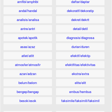
amfibi/amphibi
daftar/daptar
andal/handal
dekoratif/dekoratip
analisis/analisa
dekret/dekrit
antre/antri
detail/detil
apotek/apotik
diagnosis/diagnosa
asas/azaz
durian/duren
atlet/atlit
efektif/efektip
atmosfer/atmosfir
efektifitas/efektivitas
azan/adzan
ekstra/extra
belum/belom
elite/elit
bengep/bengap
embus/hembus
besok/esok
faksimile/faksimili/faksimil