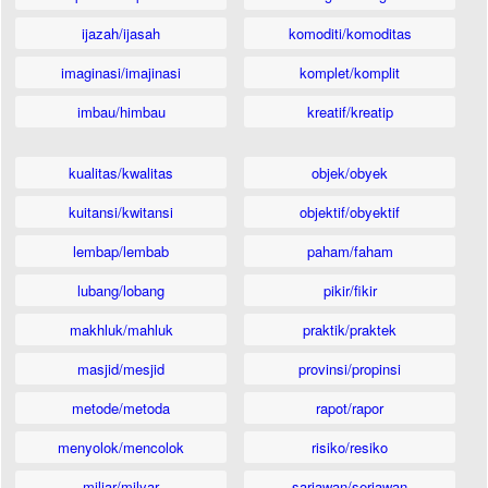
ijazah/ijasah
komoditi/komoditas
imaginasi/imajinasi
komplet/komplit
imbau/himbau
kreatif/kreatip
kualitas/kwalitas
objek/obyek
kuitansi/kwitansi
objektif/obyektif
lembap/lembab
paham/faham
lubang/lobang
pikir/fikir
makhluk/mahluk
praktik/praktek
masjid/mesjid
provinsi/propinsi
metode/metoda
rapot/rapor
menyolok/mencolok
risiko/resiko
miliar/milyar
sariawan/seriawan