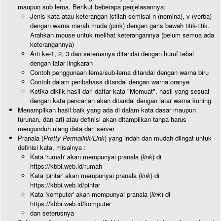
maupun sub lema. Berikut beberapa penjelasannya:
Jenis kata atau keterangan istilah semisal n (nomina), v (verba)
dengan warna merah muda (pink) dengan garis bawah titik-titik.
Arahkan mouse untuk melihat keterangannya (belum semua ada
keterangannya)
Arti ke-1, 2, 3 dan seterusnya ditandai dengan huruf tebal
dengan latar lingkaran
Contoh penggunaan lema/sub-lema ditandai dengan warna biru
Contoh dalam peribahasa ditandai dengan warna oranye
Ketika diklik hasil dari daftar kata "Memuat", hasil yang sesuai
dengan kata pencarian akan ditandai dengan latar warna kuning
Menampilkan hasil baik yang ada di dalam kata dasar maupun
turunan, dan arti atau definisi akan ditampilkan tanpa harus
mengunduh ulang data dari server
Pranala (
Pretty Permalink/Link
) yang indah dan mudah diingat untuk
definisi kata, misalnya :
Kata 'rumah' akan mempunyai pranala (
link
) di
https://kbbi.web.id/rumah
Kata 'pintar' akan mempunyai pranala (
link
) di
https://kbbi.web.id/pintar
Kata 'komputer' akan mempunyai pranala (
link
) di
https://kbbi.web.id/komputer
dan seterusnya