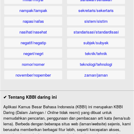
nampak/tampak
sekretaris/sekertaris
napas/nafas
sistem/sistim
nasihat/nasehat
standarisasi/standardisasi
negatif/negatip
subjek/subyek
negeri/negri
teknik/tehnik
nomor/nomer
teknologi/tehnologi
november/nopember
zaman/jaman
✔ Tentang KBBI daring ini
Aplikasi Kamus Besar Bahasa Indonesia (KBBI) ini merupakan KBBI
Daring (Dalam Jaringan /
Online
tidak resmi) yang dibuat untuk
memudahkan pencarian, penggunaan dan pembacaan arti kata (lema/sub
lema). Berbeda dengan beberapa situs web (laman/
website
) sejenis, kami
berusaha memberikan berbagai fitur lebih, seperti kecepatan akses,