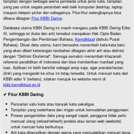
tampilan dengan berbagai warna pembeda untuk jenis kata, tampilan
yang pas untuk segala perambah web baik komputer desktop, laptop
maupun telepon pintar dan sebagainya. Fitur-fitur selengkapnya bisa
dibaca dibagian
Fitur KBBI Daring
.
Database utama KBBI Daring ini masih mengacu pada KBBI Daring Edisi
III, sehingga isi (kata dan arti) tersebut merupakan Hak Cipta Badan
Pengembangan dan Pembinaan Bahasa,
Kemdikbud
(dahulu Pusat
Bahasa). Diluar data utama, kami berusaha menambah kata-kata baru
yang akan diberi keterangan tambahan dibagian akhir arti atau definisi
dengan "Definisi Eksternal". Semoga semakin menambah khazanah
referensi pendidikan di Indonesia dan bisa memberikan manfaat yang
luas. Aplikasi ini lebih bersifat sebagai arsip saja, agar pranala/tautan
(
link
) yang mengarah ke situs ini tetap tersedia. Untuk mencari kata dari
KBBI edisi V (terbaru), silakan merujuk ke website resmi di
kbbi.kemdikbud.go.id
✔ Fitur KBBI Daring
Pencarian satu kata atau banyak kata sekaligus
Tampilan yang sederhana dan ringan untuk kemudahan penggunaan
Proses pengambilan data yang sangat cepat, pengguna tidak perlu
memuat ulang (
reload/refresh
) jendela atau laman web (
website
)
untuk mencari kata berikutnya
Arti kata ditampilkan dengan warna yang memudahkan mencari lema