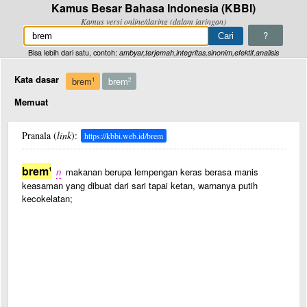
Kamus Besar Bahasa Indonesia (KBBI)
Kamus versi online/daring (dalam jaringan)
?
Bisa lebih dari satu, contoh:
ambyar,terjemah,integritas,sinonim,efektif,analisis
Kata dasar
brem
brem
1
2
Memuat
Pranala (
link
):
https://kbbi.web.id/brem
brem
1
n
makanan berupa lempengan keras berasa manis
keasaman yang dibuat dari sari tapai ketan, warnanya putih
kecokelatan;