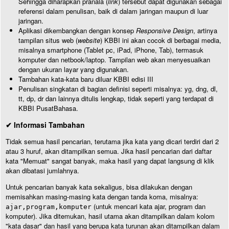
Sehingga diharapkan pranala (
link
) tersebut dapat digunakan sebagai
referensi dalam penulisan, baik di dalam jaringan maupun di luar
jaringan.
Aplikasi dikembangkan dengan konsep
Responsive Design
, artinya
tampilan situs web (
website
) KBBI ini akan cocok di berbagai media,
misalnya smartphone (Tablet pc, iPad, iPhone, Tab), termasuk
komputer dan netbook/laptop. Tampilan web akan menyesuaikan
dengan ukuran layar yang digunakan.
Tambahan kata-kata baru diluar KBBI edisi III
Penulisan singkatan di bagian definisi seperti misalnya: yg, dng, dl,
tt, dp, dr dan lainnya ditulis lengkap, tidak seperti yang terdapat di
KBBI PusatBahasa.
✔ Informasi Tambahan
Tidak semua hasil pencarian, terutama jika kata yang dicari terdiri dari 2
atau 3 huruf, akan ditampilkan semua. Jika hasil pencarian dari daftar
kata "Memuat" sangat banyak, maka hasil yang dapat langsung di klik
akan dibatasi jumlahnya.
Untuk pencarian banyak kata sekaligus, bisa dilakukan dengan
memisahkan masing-masing kata dengan tanda koma, misalnya:
(untuk mencari kata ajar, program dan
ajar,program,komputer
komputer). Jika ditemukan, hasil utama akan ditampilkan dalam kolom
"kata dasar" dan hasil yang berupa kata turunan akan ditampilkan dalam