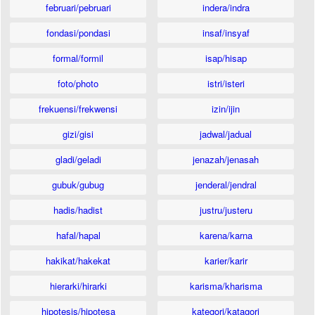
februari/pebruari
indera/indra
fondasi/pondasi
insaf/insyaf
formal/formil
isap/hisap
foto/photo
istri/isteri
frekuensi/frekwensi
izin/ijin
gizi/gisi
jadwal/jadual
gladi/geladi
jenazah/jenasah
gubuk/gubug
jenderal/jendral
hadis/hadist
justru/justeru
hafal/hapal
karena/karna
hakikat/hakekat
karier/karir
hierarki/hirarki
karisma/kharisma
hipotesis/hipotesa
kategori/katagori