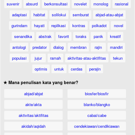
suvenir
absurd
berkonsultasi
novelet
monolog
rasional
adaptasi
habitat
solilokui
semburat
abjad-atau-abjat
gurindam
hayati
replikasi
kontras
polkadot
novel
senandika
abstrak
favorit
toraks
panik
kreatif
antologi
predator
dialog
membran
rajin
mandiri
populasi
jujur
ramah
aktivitas-atau-aktifitas
tekun
optimis
untuk
cerdas
perajin
★ Mana penulisan kata yang benar?
abjad/abjat
biosfer/biosfir
akte/akta
blanko/blangko
aktivitas/aktifitas
cabai/cabe
akidah/aqidah
cendekiawan/cendikiawan