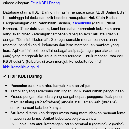
dibaca dibagian
Fitur KBBI Daring
.
Database utama KBBI Daring ini masih mengacu pada KBBI Daring Edisi
III, sehingga isi (kata dan arti) tersebut merupakan Hak Cipta Badan
Pengembangan dan Pembinaan Bahasa,
Kemdikbud
(dahulu Pusat
Bahasa). Diluar data utama, kami berusaha menambah kata-kata baru
yang akan diberi keterangan tambahan dibagian akhir arti atau definisi
dengan "Definisi Eksternal". Semoga semakin menambah khazanah
referensi pendidikan di Indonesia dan bisa memberikan manfaat yang
luas. Aplikasi ini lebih bersifat sebagai arsip saja, agar pranala/tautan
(
link
) yang mengarah ke situs ini tetap tersedia. Untuk mencari kata dari
KBBI edisi V (terbaru), silakan merujuk ke website resmi di
kbbi.kemdikbud.go.id
✔ Fitur KBBI Daring
Pencarian satu kata atau banyak kata sekaligus
Tampilan yang sederhana dan ringan untuk kemudahan penggunaan
Proses pengambilan data yang sangat cepat, pengguna tidak perlu
memuat ulang (
reload/refresh
) jendela atau laman web (
website
)
untuk mencari kata berikutnya
Arti kata ditampilkan dengan warna yang memudahkan mencari lema
maupun sub lema. Berikut beberapa penjelasannya:
Jenis kata atau keterangan istilah semisal n (nomina), v (verba)