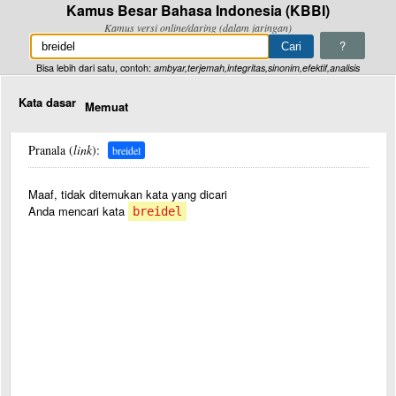
Kamus Besar Bahasa Indonesia (KBBI)
Kamus versi online/daring (dalam jaringan)
?
Bisa lebih dari satu, contoh:
ambyar,terjemah,integritas,sinonim,efektif,analisis
Kata dasar
Memuat
Pranala (
link
):
breidel
Maaf, tidak ditemukan kata yang dicari
Anda mencari kata
breidel