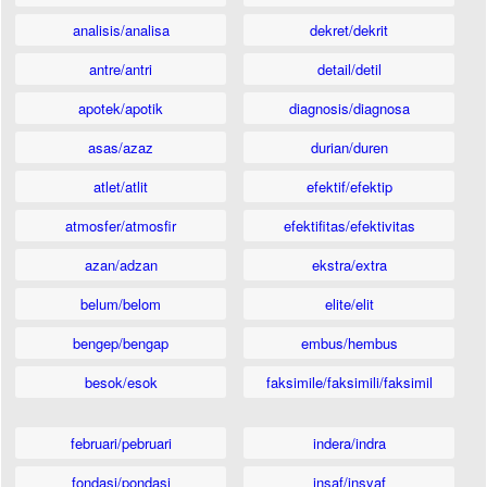
analisis/analisa
dekret/dekrit
antre/antri
detail/detil
apotek/apotik
diagnosis/diagnosa
asas/azaz
durian/duren
atlet/atlit
efektif/efektip
atmosfer/atmosfir
efektifitas/efektivitas
azan/adzan
ekstra/extra
belum/belom
elite/elit
bengep/bengap
embus/hembus
besok/esok
faksimile/faksimili/faksimil
februari/pebruari
indera/indra
fondasi/pondasi
insaf/insyaf