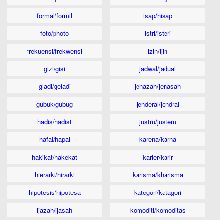
formal/formil
isap/hisap
foto/photo
istri/isteri
frekuensi/frekwensi
izin/ijin
gizi/gisi
jadwal/jadual
gladi/geladi
jenazah/jenasah
gubuk/gubug
jenderal/jendral
hadis/hadist
justru/justeru
hafal/hapal
karena/karna
hakikat/hakekat
karier/karir
hierarki/hirarki
karisma/kharisma
hipotesis/hipotesa
kategori/katagori
ijazah/ijasah
komoditi/komoditas