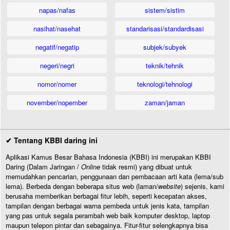
napas/nafas
sistem/sistim
nasihat/nasehat
standarisasi/standardisasi
negatif/negatip
subjek/subyek
negeri/negri
teknik/tehnik
nomor/nomer
teknologi/tehnologi
november/nopember
zaman/jaman
✔ Tentang KBBI daring ini
Aplikasi Kamus Besar Bahasa Indonesia (KBBI) ini merupakan KBBI
Daring (Dalam Jaringan /
Online
tidak resmi) yang dibuat untuk
memudahkan pencarian, penggunaan dan pembacaan arti kata (lema/sub
lema). Berbeda dengan beberapa situs web (laman/
website
) sejenis, kami
berusaha memberikan berbagai fitur lebih, seperti kecepatan akses,
tampilan dengan berbagai warna pembeda untuk jenis kata, tampilan
yang pas untuk segala perambah web baik komputer desktop, laptop
maupun telepon pintar dan sebagainya. Fitur-fitur selengkapnya bisa