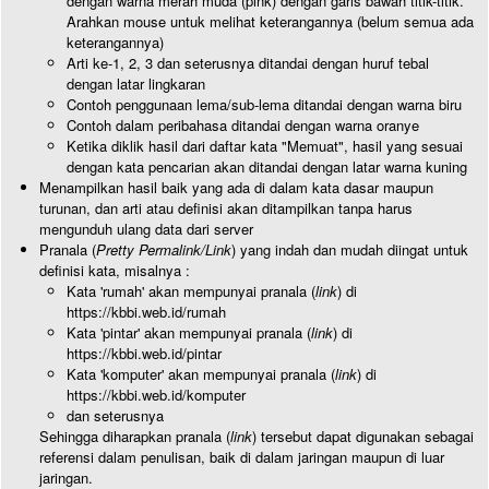
dengan warna merah muda (pink) dengan garis bawah titik-titik.
Arahkan mouse untuk melihat keterangannya (belum semua ada
keterangannya)
Arti ke-1, 2, 3 dan seterusnya ditandai dengan huruf tebal
dengan latar lingkaran
Contoh penggunaan lema/sub-lema ditandai dengan warna biru
Contoh dalam peribahasa ditandai dengan warna oranye
Ketika diklik hasil dari daftar kata "Memuat", hasil yang sesuai
dengan kata pencarian akan ditandai dengan latar warna kuning
Menampilkan hasil baik yang ada di dalam kata dasar maupun
turunan, dan arti atau definisi akan ditampilkan tanpa harus
mengunduh ulang data dari server
Pranala (
Pretty Permalink/Link
) yang indah dan mudah diingat untuk
definisi kata, misalnya :
Kata 'rumah' akan mempunyai pranala (
link
) di
https://kbbi.web.id/rumah
Kata 'pintar' akan mempunyai pranala (
link
) di
https://kbbi.web.id/pintar
Kata 'komputer' akan mempunyai pranala (
link
) di
https://kbbi.web.id/komputer
dan seterusnya
Sehingga diharapkan pranala (
link
) tersebut dapat digunakan sebagai
referensi dalam penulisan, baik di dalam jaringan maupun di luar
jaringan.