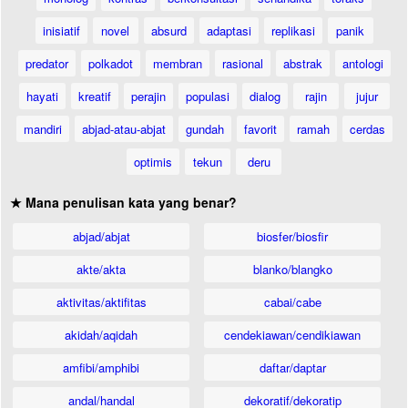
inisiatif
novel
absurd
adaptasi
replikasi
panik
predator
polkadot
membran
rasional
abstrak
antologi
hayati
kreatif
perajin
populasi
dialog
rajin
jujur
mandiri
abjad-atau-abjat
gundah
favorit
ramah
cerdas
optimis
tekun
deru
★ Mana penulisan kata yang benar?
abjad/abjat
biosfer/biosfir
akte/akta
blanko/blangko
aktivitas/aktifitas
cabai/cabe
akidah/aqidah
cendekiawan/cendikiawan
amfibi/amphibi
daftar/daptar
andal/handal
dekoratif/dekoratip