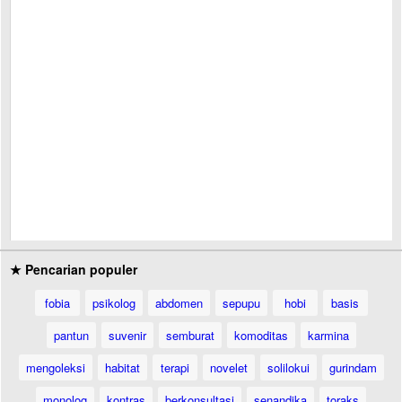
★ Pencarian populer
fobia
psikolog
abdomen
sepupu
hobi
basis
pantun
suvenir
semburat
komoditas
karmina
mengoleksi
habitat
terapi
novelet
solilokui
gurindam
monolog
kontras
berkonsultasi
senandika
toraks