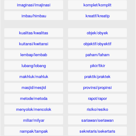
imaginasi/imajinasi
komplet/komplit
imbau/himbau
kreatif/kreatip
kualitas/kwalitas
objek/obyek
kuitansi/kwitansi
objektif/obyektif
lembap/lembab
paham/faham
lubang/lobang
pikir/fikir
makhluk/mahluk
praktik/praktek
masjid/mesjid
provinsi/propinsi
metode/metoda
rapot/rapor
menyolok/mencolok
risiko/resiko
miliar/milyar
sariawan/seriawan
nampak/tampak
sekretaris/sekertaris