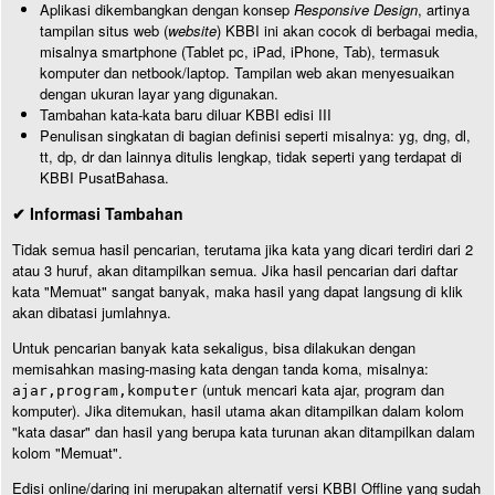
Aplikasi dikembangkan dengan konsep
Responsive Design
, artinya
tampilan situs web (
website
) KBBI ini akan cocok di berbagai media,
misalnya smartphone (Tablet pc, iPad, iPhone, Tab), termasuk
komputer dan netbook/laptop. Tampilan web akan menyesuaikan
dengan ukuran layar yang digunakan.
Tambahan kata-kata baru diluar KBBI edisi III
Penulisan singkatan di bagian definisi seperti misalnya: yg, dng, dl,
tt, dp, dr dan lainnya ditulis lengkap, tidak seperti yang terdapat di
KBBI PusatBahasa.
✔ Informasi Tambahan
Tidak semua hasil pencarian, terutama jika kata yang dicari terdiri dari 2
atau 3 huruf, akan ditampilkan semua. Jika hasil pencarian dari daftar
kata "Memuat" sangat banyak, maka hasil yang dapat langsung di klik
akan dibatasi jumlahnya.
Untuk pencarian banyak kata sekaligus, bisa dilakukan dengan
memisahkan masing-masing kata dengan tanda koma, misalnya:
(untuk mencari kata ajar, program dan
ajar,program,komputer
komputer). Jika ditemukan, hasil utama akan ditampilkan dalam kolom
"kata dasar" dan hasil yang berupa kata turunan akan ditampilkan dalam
kolom "Memuat".
Edisi online/daring ini merupakan alternatif versi KBBI Offline yang sudah