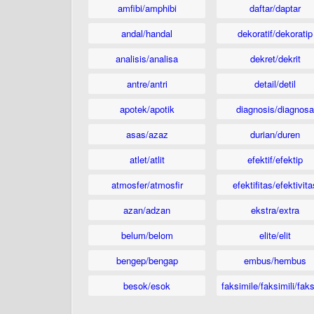
amfibi/amphibi
daftar/daptar
andal/handal
dekoratif/dekoratip
analisis/analisa
dekret/dekrit
antre/antri
detail/detil
apotek/apotik
diagnosis/diagnosa
asas/azaz
durian/duren
atlet/atlit
efektif/efektip
atmosfer/atmosfir
efektifitas/efektivita
azan/adzan
ekstra/extra
belum/belom
elite/elit
bengep/bengap
embus/hembus
besok/esok
faksimile/faksimili/faks