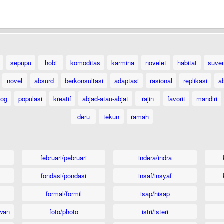
sepupu
hobi
komoditas
karmina
novelet
habitat
suven
novel
absurd
berkonsultasi
adaptasi
rasional
replikasi
a
log
populasi
kreatif
abjad-atau-abjat
rajin
favorit
mandiri
deru
tekun
ramah
februari/pebruari
indera/indra
fondasi/pondasi
insaf/insyaf
formal/formil
isap/hisap
wan
foto/photo
istri/isteri