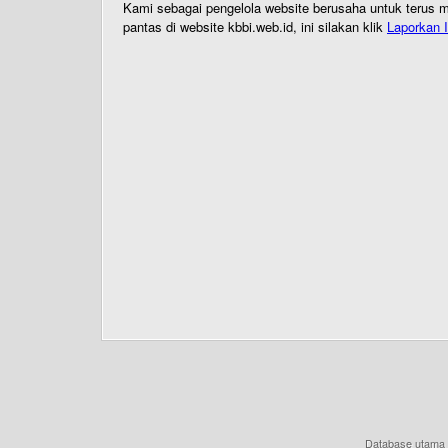
Kami sebagai pengelola website berusaha untuk terus me
pantas di website kbbi.web.id, ini silakan klik
Laporkan I
Database utama 