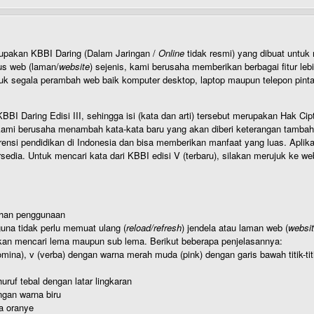
rupakan KBBI Daring (Dalam Jaringan /
Online
tidak resmi) yang dibuat unt
us web (laman/
website
) sejenis, kami berusaha memberikan berbagai fitur leb
uk segala perambah web baik komputer desktop, laptop maupun telepon pintar 
BI Daring Edisi III, sehingga isi (kata dan arti) tersebut merupakan Hak
ami berusaha menambah kata-kata baru yang akan diberi keterangan tambahan d
 pendidikan di Indonesia dan bisa memberikan manfaat yang luas. Aplikasi i
rsedia. Untuk mencari kata dari KBBI edisi V (terbaru), silakan merujuk ke we
ahan penggunaan
una tidak perlu memuat ulang (
reload/refresh
) jendela atau laman web (
websi
kan mencari lema maupun sub lema. Berikut beberapa penjelasannya:
nomina), v (verba) dengan warna merah muda (pink) dengan garis bawah titik-
uruf tebal dengan latar lingkaran
gan warna biru
a oranye