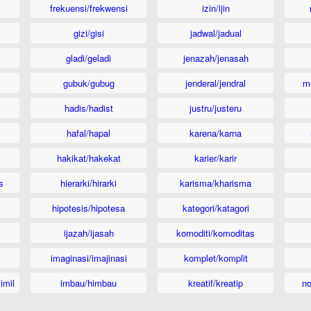
frekuensi/frekwensi
izin/ijin
gizi/gisi
jadwal/jadual
gladi/geladi
jenazah/jenasah
gubuk/gubug
jenderal/jendral
m
hadis/hadist
justru/justeru
hafal/hapal
karena/karna
hakikat/hakekat
karier/karir
s
hierarki/hirarki
karisma/kharisma
hipotesis/hipotesa
kategori/katagori
ijazah/ijasah
komoditi/komoditas
imaginasi/imajinasi
komplet/komplit
imil
imbau/himbau
kreatif/kreatip
n