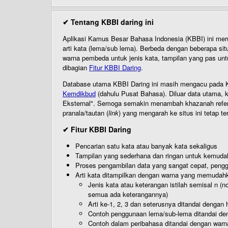
✔ Tentang KBBI daring ini
Aplikasi Kamus Besar Bahasa Indonesia (KBBI) ini me
arti kata (lema/sub lema). Berbeda dengan beberapa sit
warna pembeda untuk jenis kata, tampilan yang pas unt
dibagian
Fitur KBBI Daring
.
Database utama KBBI Daring ini masih mengacu pada KB
Kemdikbud
(dahulu Pusat Bahasa). Diluar data utama, k
Eksternal". Semoga semakin menambah khazanah referensi
pranala/tautan (
link
) yang mengarah ke situs ini tetap te
✔ Fitur KBBI Daring
Pencarian satu kata atau banyak kata sekaligus
Tampilan yang sederhana dan ringan untuk kemud
Proses pengambilan data yang sangat cepat, pengg
Arti kata ditampilkan dengan warna yang memudah
Jenis kata atau keterangan istilah semisal n (
semua ada keterangannya)
Arti ke-1, 2, 3 dan seterusnya ditandai dengan h
Contoh penggunaan lema/sub-lema ditandai den
Contoh dalam peribahasa ditandai dengan warn