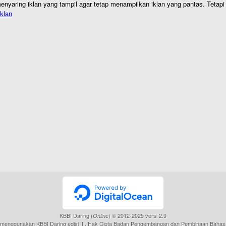
nyaring iklan yang tampil agar tetap menampilkan iklan yang pantas. Tetapi j
klan
KBBI Daring (
) © 2012-2025 versi 2.9
Online
menggunakan KBBI Daring edisi III, Hak Cipta Badan Pengembangan dan Pembinaan Bahas