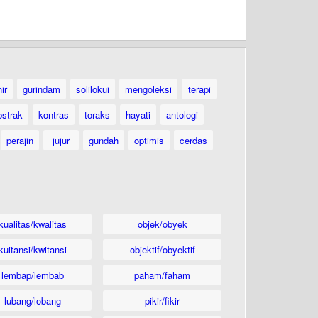
ir
gurindam
solilokui
mengoleksi
terapi
bstrak
kontras
toraks
hayati
antologi
perajin
jujur
gundah
optimis
cerdas
kualitas/kwalitas
objek/obyek
kuitansi/kwitansi
objektif/obyektif
lembap/lembab
paham/faham
lubang/lobang
pikir/fikir