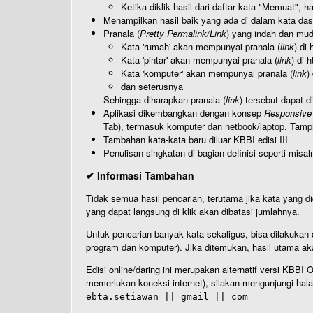
Ketika diklik hasil dari daftar kata "Memuat", 
Menampilkan hasil baik yang ada di dalam kata dasa
Pranala (
Pretty Permalink/Link
) yang indah dan muda
Kata 'rumah' akan mempunyai pranala (
link
) di
Kata 'pintar' akan mempunyai pranala (
link
) di 
Kata 'komputer' akan mempunyai pranala (
link
)
dan seterusnya
Sehingga diharapkan pranala (
link
) tersebut dapat d
Aplikasi dikembangkan dengan konsep
Responsive
Tab), termasuk komputer dan netbook/laptop. Tamp
Tambahan kata-kata baru diluar KBBI edisi III
Penulisan singkatan di bagian definisi seperti misal
✔ Informasi Tambahan
Tidak semua hasil pencarian, terutama jika kata yang di
yang dapat langsung di klik akan dibatasi jumlahnya.
Untuk pencarian banyak kata sekaligus, bisa dilakuk
program dan komputer). Jika ditemukan, hasil utama ak
Edisi online/daring ini merupakan alternatif versi KBB
memerlukan koneksi internet), silakan mengunjungi hal
ebta.setiawan || gmail || com