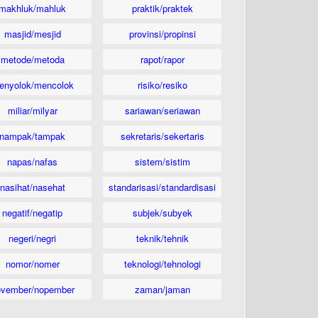
makhluk/mahluk
praktik/praktek
masjid/mesjid
provinsi/propinsi
metode/metoda
rapot/rapor
enyolok/mencolok
risiko/resiko
miliar/milyar
sariawan/seriawan
nampak/tampak
sekretaris/sekertaris
napas/nafas
sistem/sistim
nasihat/nasehat
standarisasi/standardisasi
negatif/negatip
subjek/subyek
negeri/negri
teknik/tehnik
nomor/nomer
teknologi/tehnologi
ovember/nopember
zaman/jaman