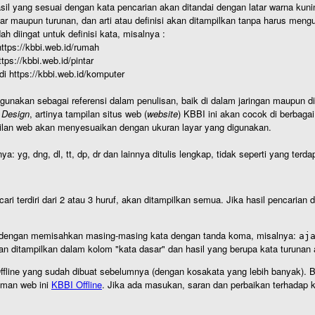
hasil yang sesuai dengan kata pencarian akan ditandai dengan latar warna kuni
r maupun turunan, dan arti atau definisi akan ditampilkan tanpa harus mengu
h diingat untuk definisi kata, misalnya :
 https://kbbi.web.id/rumah
https://kbbi.web.id/pintar
 di https://kbbi.web.id/komputer
igunakan sebagai referensi dalam penulisan, baik di dalam jaringan maupun di 
 Design
, artinya tampilan situs web (
website
) KBBI ini akan cocok di berbaga
ilan web akan menyesuaikan dengan ukuran layar yang digunakan.
nya: yg, dng, dl, tt, dp, dr dan lainnya ditulis lengkap, tidak seperti yang te
cari terdiri dari 2 atau 3 huruf, akan ditampilkan semua. Jika hasil pencarian
an dengan memisahkan masing-masing kata dengan tanda koma, misalnya:
aj
an ditampilkan dalam kolom "kata dasar" dan hasil yang berupa kata turuna
I Offline yang sudah dibuat sebelumnya (dengan kosakata yang lebih banyak). 
aman web ini
KBBI Offline
. Jika ada masukan, saran dan perbaikan terhadap kb