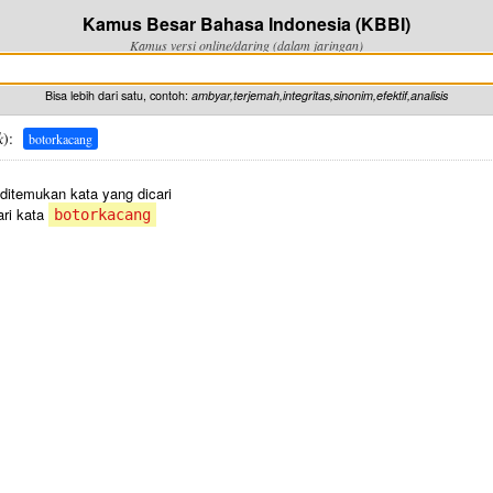
Kamus Besar Bahasa Indonesia (KBBI)
Kamus versi online/daring (dalam jaringan)
Bisa lebih dari satu, contoh:
ambyar,terjemah,integritas,sinonim,efektif,analisis
k
):
botorkacang
 ditemukan kata yang dicari
ri kata
botorkacang