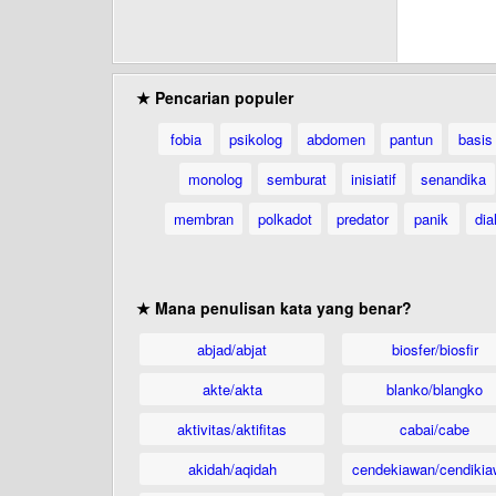
★ Pencarian populer
fobia
psikolog
abdomen
pantun
basis
monolog
semburat
inisiatif
senandika
membran
polkadot
predator
panik
dia
★ Mana penulisan kata yang benar?
abjad/abjat
biosfer/biosfir
akte/akta
blanko/blangko
aktivitas/aktifitas
cabai/cabe
akidah/aqidah
cendekiawan/cendikia