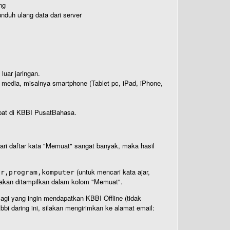
ng
nduh ulang data dari server
luar jaringan.
i media, misalnya smartphone (Tablet pc, iPad, iPhone,
rdapat di KBBI PusatBahasa.
 dari daftar kata "Memuat" sangat banyak, maka hasil
(untuk mencari kata ajar,
ar,program,komputer
n akan ditampilkan dalam kolom "Memuat".
Bagi yang ingin mendapatkan KBBI Offline (tidak
bi daring ini, silakan mengirimkan ke alamat email: