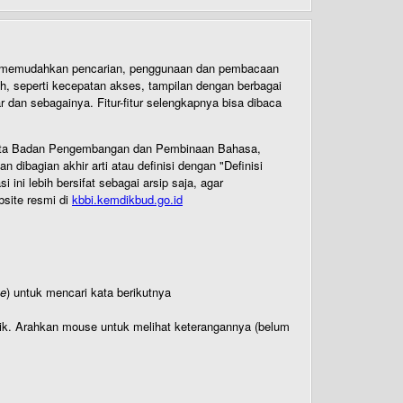
uk memudahkan pencarian, penggunaan dan pembacaan
ih, seperti kecepatan akses, tampilan dengan berbagai
dan sebagainya. Fitur-fitur selengkapnya bisa dibaca
 Cipta Badan Pengembangan dan Pembinaan Bahasa,
ibagian akhir arti atau definisi dengan "Definisi
ni lebih bersifat sebagai arsip saja, agar
bsite resmi di
kbbi.kemdikbud.go.id
te
) untuk mencari kata berikutnya
titik. Arahkan mouse untuk melihat keterangannya (belum