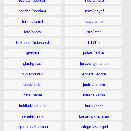
februari/pebruari
indera/indra
fondasi/pondasi
insaf/insyaf
formal/formil
isap/hisap
foto/photo
istri/isteri
frekuensi/frekwensi
izin/ijin
gizi/gisi
jadwal/jadual
gladi/geladi
jenazah/jenasah
gubuk/gubug
jenderal/jendral
hadis/hadist
justru/justeru
hafal/hapal
karena/karna
hakikat/hakekat
karier/karir
hierarki/hirarki
karisma/kharisma
hipotesis/hipotesa
kategori/katagori