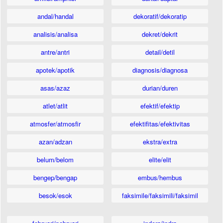
andal/handal
dekoratif/dekoratip
analisis/analisa
dekret/dekrit
antre/antri
detail/detil
apotek/apotik
diagnosis/diagnosa
asas/azaz
durian/duren
atlet/atlit
efektif/efektip
atmosfer/atmosfir
efektifitas/efektivitas
azan/adzan
ekstra/extra
belum/belom
elite/elit
bengep/bengap
embus/hembus
besok/esok
faksimile/faksimili/faksimil