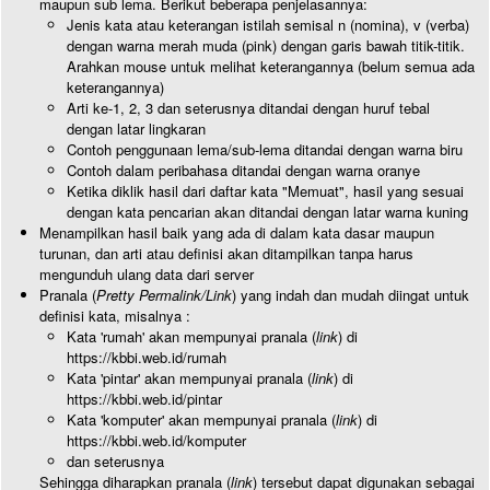
maupun sub lema. Berikut beberapa penjelasannya:
Jenis kata atau keterangan istilah semisal n (nomina), v (verba)
dengan warna merah muda (pink) dengan garis bawah titik-titik.
Arahkan mouse untuk melihat keterangannya (belum semua ada
keterangannya)
Arti ke-1, 2, 3 dan seterusnya ditandai dengan huruf tebal
dengan latar lingkaran
Contoh penggunaan lema/sub-lema ditandai dengan warna biru
Contoh dalam peribahasa ditandai dengan warna oranye
Ketika diklik hasil dari daftar kata "Memuat", hasil yang sesuai
dengan kata pencarian akan ditandai dengan latar warna kuning
Menampilkan hasil baik yang ada di dalam kata dasar maupun
turunan, dan arti atau definisi akan ditampilkan tanpa harus
mengunduh ulang data dari server
Pranala (
Pretty Permalink/Link
) yang indah dan mudah diingat untuk
definisi kata, misalnya :
Kata 'rumah' akan mempunyai pranala (
link
) di
https://kbbi.web.id/rumah
Kata 'pintar' akan mempunyai pranala (
link
) di
https://kbbi.web.id/pintar
Kata 'komputer' akan mempunyai pranala (
link
) di
https://kbbi.web.id/komputer
dan seterusnya
Sehingga diharapkan pranala (
link
) tersebut dapat digunakan sebagai