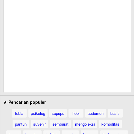
★ Pencarian populer
fobia
psikolog
sepupu
hobi
abdomen
basis
pantun
suvenir
semburat
mengoleksi
komoditas