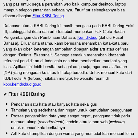
yang pas untuk segala perambah web baik komputer desktop, laptop
maupun telepon pintar dan sebagainya. Fitur-fitur selengkapnya bisa
dibaca dibagian
Fitur KBBI Daring
.
Database utama KBBI Daring ini masih mengacu pada KBBI Daring Edisi
III, sehingga isi (kata dan arti) tersebut merupakan Hak Cipta Badan
Pengembangan dan Pembinaan Bahasa,
Kemdikbud
(dahulu Pusat
Bahasa). Diluar data utama, kami berusaha menambah kata-kata baru
yang akan diberi keterangan tambahan dibagian akhir arti atau definisi
dengan "Definisi Eksternal". Semoga semakin menambah khazanah
referensi pendidikan di Indonesia dan bisa memberikan manfaat yang
luas. Aplikasi ini lebih bersifat sebagai arsip saja, agar pranala/tautan
(
link
) yang mengarah ke situs ini tetap tersedia. Untuk mencari kata dari
KBBI edisi V (terbaru), silakan merujuk ke website resmi di
kbbi.kemdikbud.go.id
✔ Fitur KBBI Daring
Pencarian satu kata atau banyak kata sekaligus
Tampilan yang sederhana dan ringan untuk kemudahan penggunaan
Proses pengambilan data yang sangat cepat, pengguna tidak perlu
memuat ulang (
reload/refresh
) jendela atau laman web (
website
)
untuk mencari kata berikutnya
Arti kata ditampilkan dengan warna yang memudahkan mencari lema