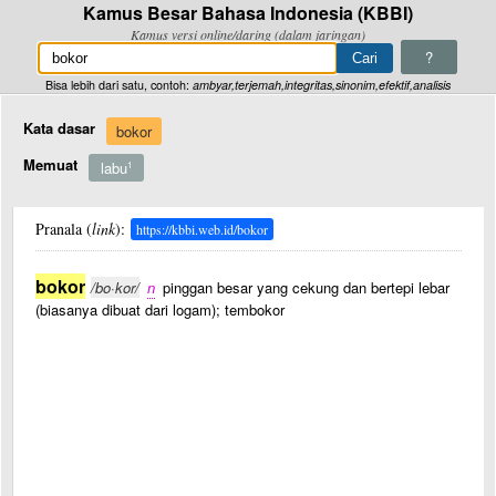
Kamus Besar Bahasa Indonesia (KBBI)
Kamus versi online/daring (dalam jaringan)
?
Bisa lebih dari satu, contoh:
ambyar,terjemah,integritas,sinonim,efektif,analisis
Kata dasar
bokor
Memuat
labu
1
Pranala (
link
):
https://kbbi.web.id/bokor
bokor
/bo·kor/
n
pinggan besar yang cekung dan bertepi lebar
(biasanya dibuat dari logam); tembokor