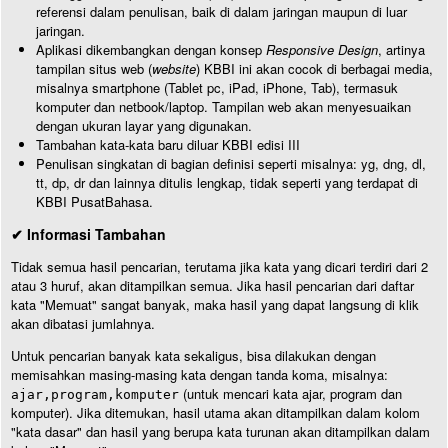
referensi dalam penulisan, baik di dalam jaringan maupun di luar
jaringan.
Aplikasi dikembangkan dengan konsep
Responsive Design
, artinya
tampilan situs web (
website
) KBBI ini akan cocok di berbagai media,
misalnya smartphone (Tablet pc, iPad, iPhone, Tab), termasuk
komputer dan netbook/laptop. Tampilan web akan menyesuaikan
dengan ukuran layar yang digunakan.
Tambahan kata-kata baru diluar KBBI edisi III
Penulisan singkatan di bagian definisi seperti misalnya: yg, dng, dl,
tt, dp, dr dan lainnya ditulis lengkap, tidak seperti yang terdapat di
KBBI PusatBahasa.
✔ Informasi Tambahan
Tidak semua hasil pencarian, terutama jika kata yang dicari terdiri dari 2
atau 3 huruf, akan ditampilkan semua. Jika hasil pencarian dari daftar
kata "Memuat" sangat banyak, maka hasil yang dapat langsung di klik
akan dibatasi jumlahnya.
Untuk pencarian banyak kata sekaligus, bisa dilakukan dengan
memisahkan masing-masing kata dengan tanda koma, misalnya:
(untuk mencari kata ajar, program dan
ajar,program,komputer
komputer). Jika ditemukan, hasil utama akan ditampilkan dalam kolom
"kata dasar" dan hasil yang berupa kata turunan akan ditampilkan dalam