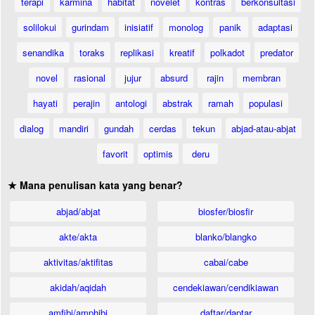
terapi
karmina
habitat
novelet
kontras
berkonsultasi
solilokui
gurindam
inisiatif
monolog
panik
adaptasi
senandika
toraks
replikasi
kreatif
polkadot
predator
novel
rasional
jujur
absurd
rajin
membran
hayati
perajin
antologi
abstrak
ramah
populasi
dialog
mandiri
gundah
cerdas
tekun
abjad-atau-abjat
favorit
optimis
deru
★ Mana penulisan kata yang benar?
abjad/abjat
biosfer/biosfir
akte/akta
blanko/blangko
aktivitas/aktifitas
cabai/cabe
akidah/aqidah
cendekiawan/cendikiawan
amfibi/amphibi
daftar/daptar