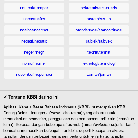
nampak/tampak
sekretaris/sekertaris
napas/nafas
sistem/sistim
nasihat/nasehat
standarisasi/standardisasi
negatif/negatip
subjek/subyek
negeri/negri
teknik/tehnik
nomor/nomer
teknologi/tehnologi
november/nopember
zaman/jaman
✔ Tentang KBBI daring ini
Aplikasi Kamus Besar Bahasa Indonesia (KBBI) ini merupakan KBBI
Daring (Dalam Jaringan /
Online
tidak resmi) yang dibuat untuk
memudahkan pencarian, penggunaan dan pembacaan arti kata (lema/sub
lema). Berbeda dengan beberapa situs web (laman/
website
) sejenis, kami
berusaha memberikan berbagai fitur lebih, seperti kecepatan akses,
tampilan dengan berbagai warna pembeda untuk jenis kata, tampilan