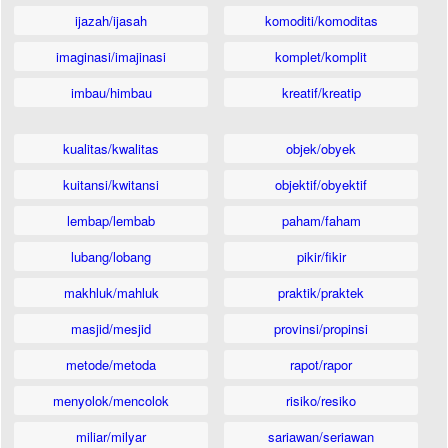
ijazah/ijasah
komoditi/komoditas
imaginasi/imajinasi
komplet/komplit
imbau/himbau
kreatif/kreatip
kualitas/kwalitas
objek/obyek
kuitansi/kwitansi
objektif/obyektif
lembap/lembab
paham/faham
lubang/lobang
pikir/fikir
makhluk/mahluk
praktik/praktek
masjid/mesjid
provinsi/propinsi
metode/metoda
rapot/rapor
menyolok/mencolok
risiko/resiko
miliar/milyar
sariawan/seriawan