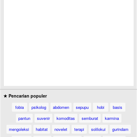
★ Pencarian populer
fobia
psikolog
abdomen
sepupu
hobi
basis
pantun
suvenir
komoditas
semburat
karmina
mengoleksi
habitat
novelet
terapi
solilokui
gurindam