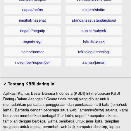
napas/nafas
sistem/sistim
nasihat/nasehat
standarisasi/standardisasi
negatif/negatip
subjek/subyek
negeri/negri
teknik/tehnik
nomor/nomer
teknologi/tehnologi
november/nopember
zaman/jaman
✔ Tentang KBBI daring ini
Aplikasi Kamus Besar Bahasa Indonesia (KBBI) ini merupakan KBBI
Daring (Dalam Jaringan /
Online
tidak resmi) yang dibuat untuk
memudahkan pencarian, penggunaan dan pembacaan arti kata (lema/sub
lema). Berbeda dengan beberapa situs web (laman/
website
) sejenis, kami
berusaha memberikan berbagai fitur lebih, seperti kecepatan akses,
tampilan dengan berbagai warna pembeda untuk jenis kata, tampilan
yang pas untuk segala perambah web baik komputer desktop, laptop