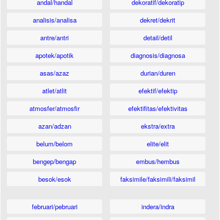
andal/handal
dekoratif/dekoratip
analisis/analisa
dekret/dekrit
antre/antri
detail/detil
apotek/apotik
diagnosis/diagnosa
asas/azaz
durian/duren
atlet/atlit
efektif/efektip
atmosfer/atmosfir
efektifitas/efektivitas
azan/adzan
ekstra/extra
belum/belom
elite/elit
bengep/bengap
embus/hembus
besok/esok
faksimile/faksimili/faksimil
februari/pebruari
indera/indra