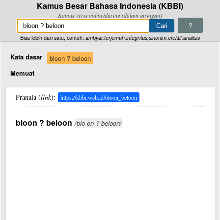
Kamus Besar Bahasa Indonesia (KBBI)
Kamus versi online/daring (dalam jaringan)
?
Bisa lebih dari satu, contoh:
ambyar,terjemah,integritas,sinonim,efektif,analisis
Kata dasar
bloon ? beloon
Memuat
Pranala (
link
):
https://kbbi.web.id/bloon_beloon
bloon ? beloon
/blo·on ? beloon/