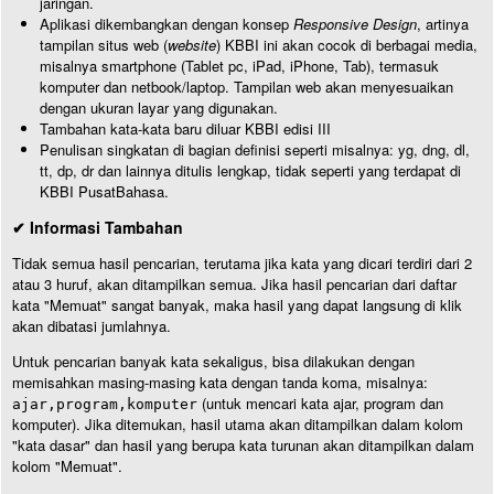
jaringan.
Aplikasi dikembangkan dengan konsep
Responsive Design
, artinya
tampilan situs web (
website
) KBBI ini akan cocok di berbagai media,
misalnya smartphone (Tablet pc, iPad, iPhone, Tab), termasuk
komputer dan netbook/laptop. Tampilan web akan menyesuaikan
dengan ukuran layar yang digunakan.
Tambahan kata-kata baru diluar KBBI edisi III
Penulisan singkatan di bagian definisi seperti misalnya: yg, dng, dl,
tt, dp, dr dan lainnya ditulis lengkap, tidak seperti yang terdapat di
KBBI PusatBahasa.
✔ Informasi Tambahan
Tidak semua hasil pencarian, terutama jika kata yang dicari terdiri dari 2
atau 3 huruf, akan ditampilkan semua. Jika hasil pencarian dari daftar
kata "Memuat" sangat banyak, maka hasil yang dapat langsung di klik
akan dibatasi jumlahnya.
Untuk pencarian banyak kata sekaligus, bisa dilakukan dengan
memisahkan masing-masing kata dengan tanda koma, misalnya:
(untuk mencari kata ajar, program dan
ajar,program,komputer
komputer). Jika ditemukan, hasil utama akan ditampilkan dalam kolom
"kata dasar" dan hasil yang berupa kata turunan akan ditampilkan dalam
kolom "Memuat".