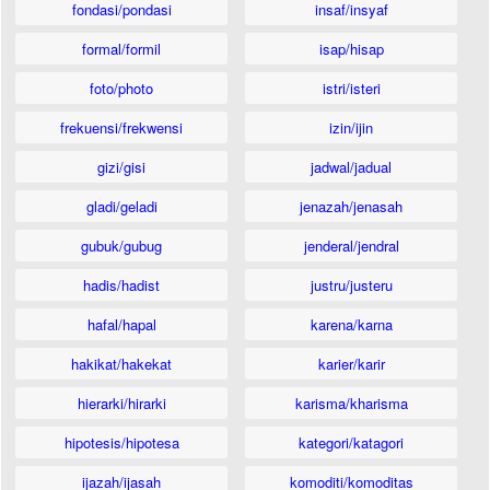
fondasi/pondasi
insaf/insyaf
formal/formil
isap/hisap
foto/photo
istri/isteri
frekuensi/frekwensi
izin/ijin
gizi/gisi
jadwal/jadual
gladi/geladi
jenazah/jenasah
gubuk/gubug
jenderal/jendral
hadis/hadist
justru/justeru
hafal/hapal
karena/karna
hakikat/hakekat
karier/karir
hierarki/hirarki
karisma/kharisma
hipotesis/hipotesa
kategori/katagori
ijazah/ijasah
komoditi/komoditas