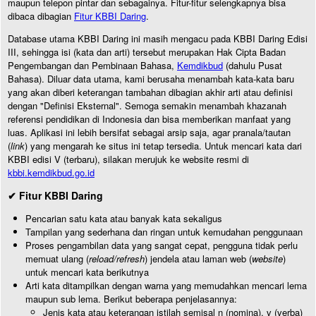
maupun telepon pintar dan sebagainya. Fitur-fitur selengkapnya bisa
dibaca dibagian
Fitur KBBI Daring
.
Database utama KBBI Daring ini masih mengacu pada KBBI Daring Edisi
III, sehingga isi (kata dan arti) tersebut merupakan Hak Cipta Badan
Pengembangan dan Pembinaan Bahasa,
Kemdikbud
(dahulu Pusat
Bahasa). Diluar data utama, kami berusaha menambah kata-kata baru
yang akan diberi keterangan tambahan dibagian akhir arti atau definisi
dengan "Definisi Eksternal". Semoga semakin menambah khazanah
referensi pendidikan di Indonesia dan bisa memberikan manfaat yang
luas. Aplikasi ini lebih bersifat sebagai arsip saja, agar pranala/tautan
(
link
) yang mengarah ke situs ini tetap tersedia. Untuk mencari kata dari
KBBI edisi V (terbaru), silakan merujuk ke website resmi di
kbbi.kemdikbud.go.id
✔ Fitur KBBI Daring
Pencarian satu kata atau banyak kata sekaligus
Tampilan yang sederhana dan ringan untuk kemudahan penggunaan
Proses pengambilan data yang sangat cepat, pengguna tidak perlu
memuat ulang (
reload/refresh
) jendela atau laman web (
website
)
untuk mencari kata berikutnya
Arti kata ditampilkan dengan warna yang memudahkan mencari lema
maupun sub lema. Berikut beberapa penjelasannya:
Jenis kata atau keterangan istilah semisal n (nomina), v (verba)