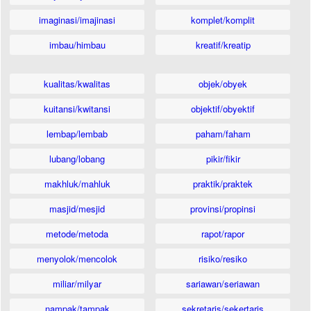
imaginasi/imajinasi
komplet/komplit
imbau/himbau
kreatif/kreatip
kualitas/kwalitas
objek/obyek
kuitansi/kwitansi
objektif/obyektif
lembap/lembab
paham/faham
lubang/lobang
pikir/fikir
makhluk/mahluk
praktik/praktek
masjid/mesjid
provinsi/propinsi
metode/metoda
rapot/rapor
menyolok/mencolok
risiko/resiko
miliar/milyar
sariawan/seriawan
nampak/tampak
sekretaris/sekertaris