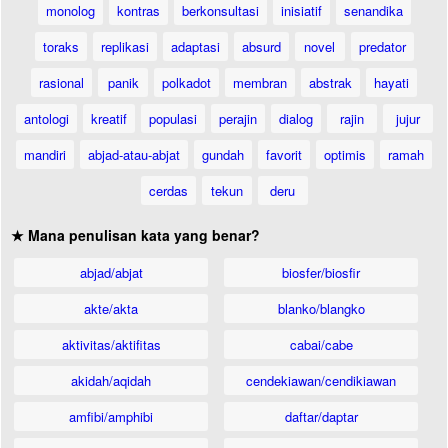
monolog
kontras
berkonsultasi
inisiatif
senandika
toraks
replikasi
adaptasi
absurd
novel
predator
rasional
panik
polkadot
membran
abstrak
hayati
antologi
kreatif
populasi
perajin
dialog
rajin
jujur
mandiri
abjad-atau-abjat
gundah
favorit
optimis
ramah
cerdas
tekun
deru
★ Mana penulisan kata yang benar?
abjad/abjat
biosfer/biosfir
akte/akta
blanko/blangko
aktivitas/aktifitas
cabai/cabe
akidah/aqidah
cendekiawan/cendikiawan
amfibi/amphibi
daftar/daptar