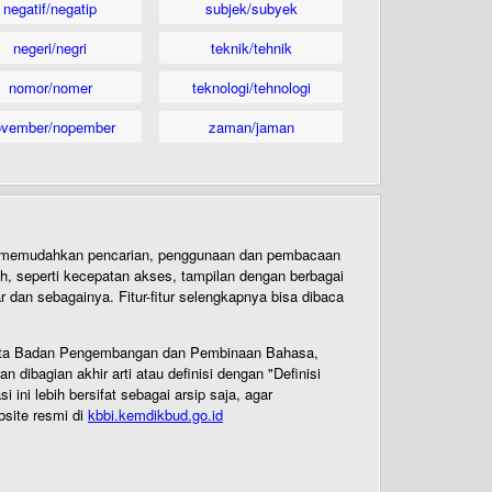
negatif/negatip
subjek/subyek
negeri/negri
teknik/tehnik
nomor/nomer
teknologi/tehnologi
ovember/nopember
zaman/jaman
uk memudahkan pencarian, penggunaan dan pembacaan
ih, seperti kecepatan akses, tampilan dengan berbagai
dan sebagainya. Fitur-fitur selengkapnya bisa dibaca
 Cipta Badan Pengembangan dan Pembinaan Bahasa,
ibagian akhir arti atau definisi dengan "Definisi
ni lebih bersifat sebagai arsip saja, agar
bsite resmi di
kbbi.kemdikbud.go.id