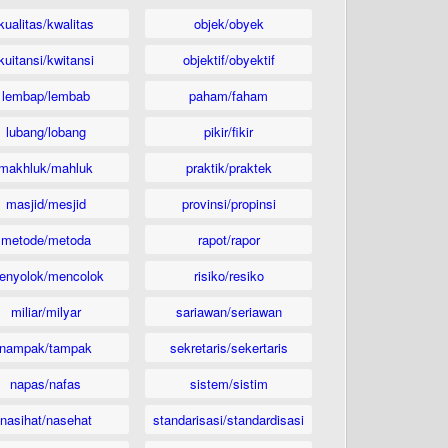
kualitas/kwalitas
objek/obyek
kuitansi/kwitansi
objektif/obyektif
lembap/lembab
paham/faham
lubang/lobang
pikir/fikir
makhluk/mahluk
praktik/praktek
masjid/mesjid
provinsi/propinsi
metode/metoda
rapot/rapor
enyolok/mencolok
risiko/resiko
miliar/milyar
sariawan/seriawan
nampak/tampak
sekretaris/sekertaris
napas/nafas
sistem/sistim
nasihat/nasehat
standarisasi/standardisasi