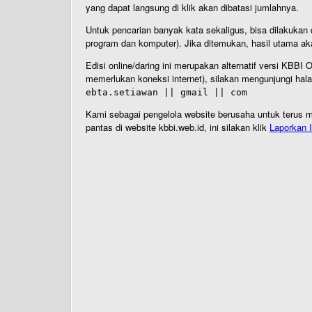
yang dapat langsung di klik akan dibatasi jumlahnya.
Untuk pencarian banyak kata sekaligus, bisa dilakuk
program dan komputer). Jika ditemukan, hasil utama ak
Edisi online/daring ini merupakan alternatif versi KBB
memerlukan koneksi internet), silakan mengunjungi hal
ebta.setiawan || gmail || com
Kami sebagai pengelola website berusaha untuk terus me
pantas di website kbbi.web.id, ini silakan klik
Laporkan I