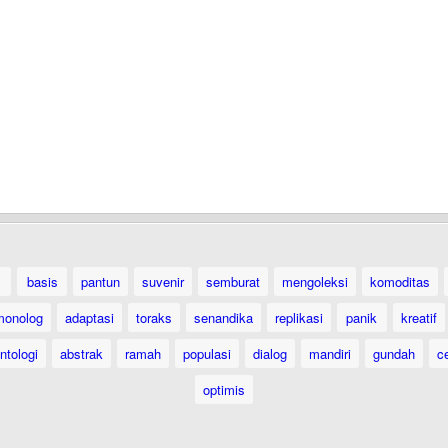
basis
pantun
suvenir
semburat
mengoleksi
komoditas
monolog
adaptasi
toraks
senandika
replikasi
panik
kreatif
ntologi
abstrak
ramah
populasi
dialog
mandiri
gundah
c
optimis