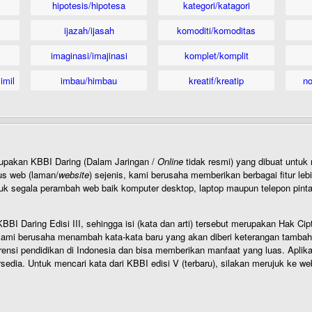
hipotesis/hipotesa
kategori/katagori
ijazah/ijasah
komoditi/komoditas
imaginasi/imajinasi
komplet/komplit
imil
imbau/himbau
kreatif/kreatip
n
rupakan KBBI Daring (Dalam Jaringan /
Online
tidak resmi) yang dibuat unt
us web (laman/
website
) sejenis, kami berusaha memberikan berbagai fitur leb
uk segala perambah web baik komputer desktop, laptop maupun telepon pintar 
BI Daring Edisi III, sehingga isi (kata dan arti) tersebut merupakan Hak
ami berusaha menambah kata-kata baru yang akan diberi keterangan tambahan d
 pendidikan di Indonesia dan bisa memberikan manfaat yang luas. Aplikasi i
rsedia. Untuk mencari kata dari KBBI edisi V (terbaru), silakan merujuk ke we