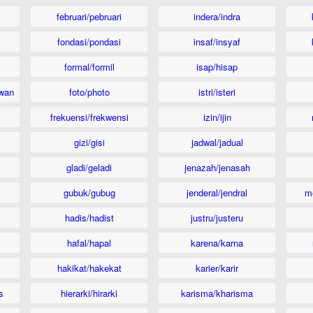
februari/pebruari
indera/indra
fondasi/pondasi
insaf/insyaf
formal/formil
isap/hisap
wan
foto/photo
istri/isteri
frekuensi/frekwensi
izin/ijin
gizi/gisi
jadwal/jadual
gladi/geladi
jenazah/jenasah
gubuk/gubug
jenderal/jendral
m
hadis/hadist
justru/justeru
hafal/hapal
karena/karna
hakikat/hakekat
karier/karir
s
hierarki/hirarki
karisma/kharisma