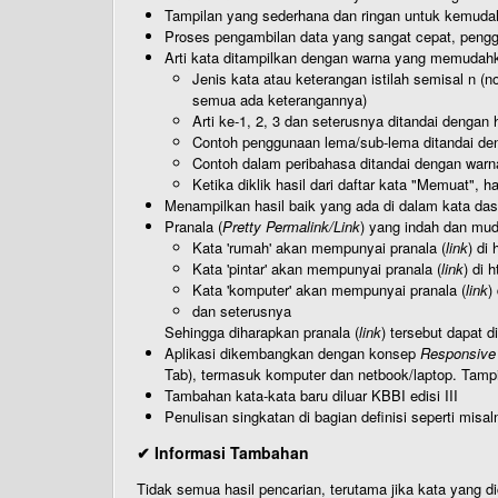
Tampilan yang sederhana dan ringan untuk kemud
Proses pengambilan data yang sangat cepat, pengg
Arti kata ditampilkan dengan warna yang memudah
Jenis kata atau keterangan istilah semisal n (
semua ada keterangannya)
Arti ke-1, 2, 3 dan seterusnya ditandai dengan h
Contoh penggunaan lema/sub-lema ditandai den
Contoh dalam peribahasa ditandai dengan warn
Ketika diklik hasil dari daftar kata "Memuat", 
Menampilkan hasil baik yang ada di dalam kata dasa
Pranala (
Pretty Permalink/Link
) yang indah dan muda
Kata 'rumah' akan mempunyai pranala (
link
) di
Kata 'pintar' akan mempunyai pranala (
link
) di 
Kata 'komputer' akan mempunyai pranala (
link
)
dan seterusnya
Sehingga diharapkan pranala (
link
) tersebut dapat d
Aplikasi dikembangkan dengan konsep
Responsive
Tab), termasuk komputer dan netbook/laptop. Tamp
Tambahan kata-kata baru diluar KBBI edisi III
Penulisan singkatan di bagian definisi seperti misal
✔ Informasi Tambahan
Tidak semua hasil pencarian, terutama jika kata yang di