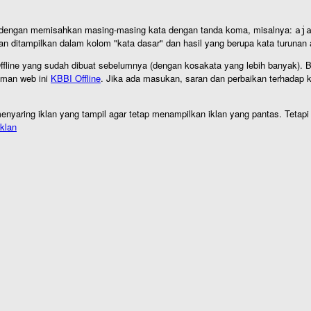
an dengan memisahkan masing-masing kata dengan tanda koma, misalnya:
aj
an ditampilkan dalam kolom "kata dasar" dan hasil yang berupa kata turuna
I Offline yang sudah dibuat sebelumnya (dengan kosakata yang lebih banyak). 
aman web ini
KBBI Offline
. Jika ada masukan, saran dan perbaikan terhadap kb
nyaring iklan yang tampil agar tetap menampilkan iklan yang pantas. Tetapi j
klan