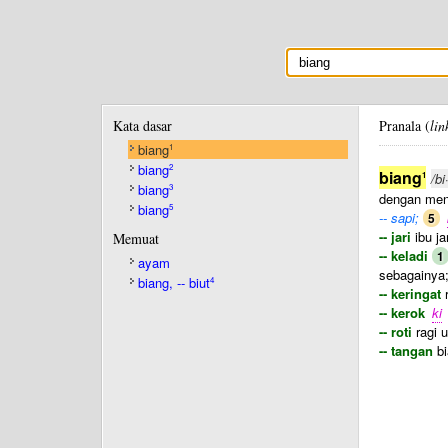
Kata dasar
Pranala (
lin
biang
1
biang
2
biang
1
/bi
biang
3
dengan men
biang
5
-- sapi;
5
-- jari
ibu ja
Memuat
-- keladi
1
ayam
sebagainya;
biang, -- biut
4
-- keringat
r
-- kerok
ki
-- roti
ragi 
-- tangan
bi