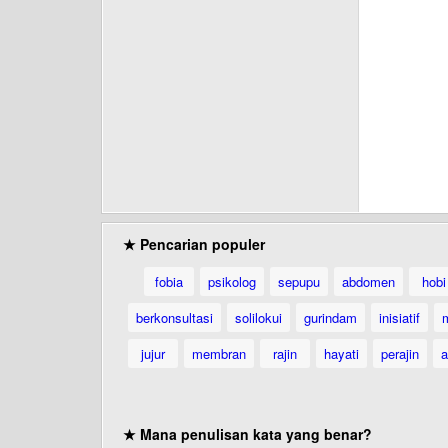
★ Pencarian populer
fobia
psikolog
sepupu
abdomen
hobi
berkonsultasi
solilokui
gurindam
inisiatif
jujur
membran
rajin
hayati
perajin
a
★ Mana penulisan kata yang benar?