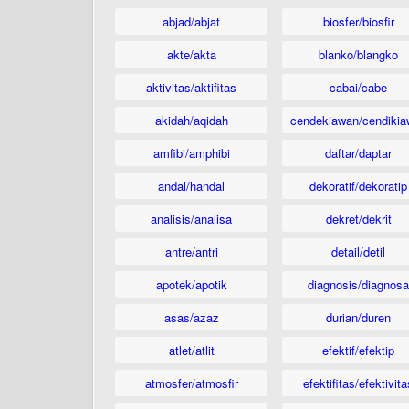
abjad/abjat
biosfer/biosfir
akte/akta
blanko/blangko
aktivitas/aktifitas
cabai/cabe
akidah/aqidah
cendekiawan/cendikia
amfibi/amphibi
daftar/daptar
andal/handal
dekoratif/dekoratip
analisis/analisa
dekret/dekrit
antre/antri
detail/detil
apotek/apotik
diagnosis/diagnosa
asas/azaz
durian/duren
atlet/atlit
efektif/efektip
atmosfer/atmosfir
efektifitas/efektivita