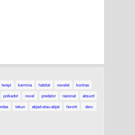
terapi
karmina
habitat
novelet
kontras
polkadot
novel
predator
rasional
absurd
erdas
tekun
abjad-atau-abjat
favorit
deru