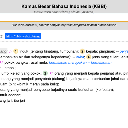
Kamus Besar Bahasa Indonesia (KBBI)
Kamus versi online/daring (dalam jaringan)
Bisa lebih dari satu, contoh:
ambyar,terjemah,integritas,sinonim,efektif,analisis
k
):
https://kbbi.web.id/biang
·ang/
n
induk (tentang binatang, tumbuhan);
kepala; pimpinan: --
penja
1
2
ambahkan air dan sebagainya kepadanya): --
cuka
;
jenis yang tulen; jeni
4
ki
pokok pangkal; asal mula:
kemalasan merupakan -- kemelaratan
;
ri; jempol;
umbi keladi yang pokok;
ki
orang yang menjadi kepala penjahat atau pi
2
 orang yang menjadi penyebab (dalang) terjadinya suatu perbuatan jahat dan
uam (bintik-bintik merah pada kulit);
orang yang menjadi penyebab terjadinya suatu kericuhan (keributan);
untuk adonan;
ang jari; ibu jari