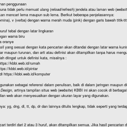
ahan penggunaan
una tidak perlu memuat ulang (
reload/refresh
) jendela atau laman web (
websi
kan mencari lema maupun sub lema. Berikut beberapa penjelasannya:
nomina), v (verba) dengan warna merah muda (pink) dengan garis bawah titik-
uruf tebal dengan latar lingkaran
gan warna biru
a oranye
hasil yang sesuai dengan kata pencarian akan ditandai dengan latar warna kuni
r maupun turunan, dan arti atau definisi akan ditampilkan tanpa harus mengu
h diingat untuk definisi kata, misalnya :
 https://kbbi.web.id/rumah
https://kbbi.web.id/pintar
 di https://kbbi.web.id/komputer
igunakan sebagai referensi dalam penulisan, baik di dalam jaringan maupun di 
 Design
, artinya tampilan situs web (
website
) KBBI ini akan cocok di berbaga
ilan web akan menyesuaikan dengan ukuran layar yang digunakan.
nya: yg, dng, dl, tt, dp, dr dan lainnya ditulis lengkap, tidak seperti yang te
cari terdiri dari 2 atau 3 huruf, akan ditampilkan semua. Jika hasil pencarian