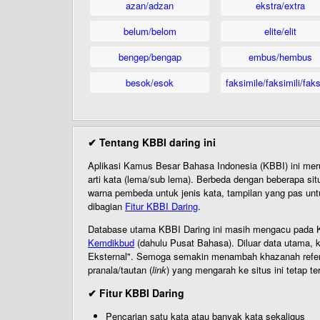
azan/adzan
ekstra/extra
belum/belom
elite/elit
bengep/bengap
embus/hembus
besok/esok
faksimile/faksimili/faks
✔ Tentang KBBI daring ini
Aplikasi Kamus Besar Bahasa Indonesia (KBBI) ini me
arti kata (lema/sub lema). Berbeda dengan beberapa sit
warna pembeda untuk jenis kata, tampilan yang pas unt
dibagian
Fitur KBBI Daring
.
Database utama KBBI Daring ini masih mengacu pada KB
Kemdikbud
(dahulu Pusat Bahasa). Diluar data utama, k
Eksternal". Semoga semakin menambah khazanah referensi
pranala/tautan (
link
) yang mengarah ke situs ini tetap te
✔ Fitur KBBI Daring
Pencarian satu kata atau banyak kata sekaligus