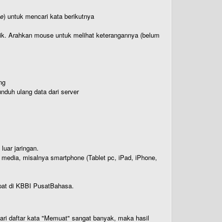
te
) untuk mencari kata berikutnya
titik. Arahkan mouse untuk melihat keterangannya (belum
ng
nduh ulang data dari server
luar jaringan.
i media, misalnya smartphone (Tablet pc, iPad, iPhone,
rdapat di KBBI PusatBahasa.
 dari daftar kata "Memuat" sangat banyak, maka hasil