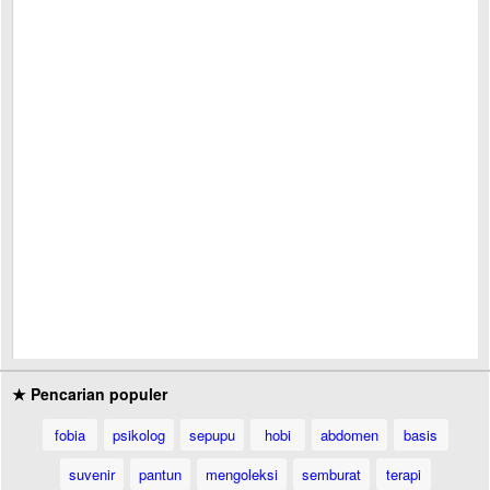
★ Pencarian populer
fobia
psikolog
sepupu
hobi
abdomen
basis
suvenir
pantun
mengoleksi
semburat
terapi