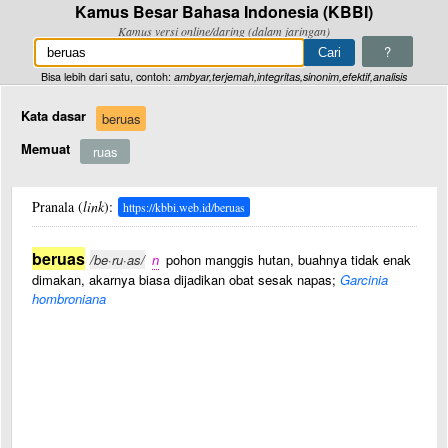
Kamus Besar Bahasa Indonesia (KBBI)
Kamus versi online/daring (dalam jaringan)
?
Bisa lebih dari satu, contoh:
ambyar,terjemah,integritas,sinonim,efektif,analisis
Kata dasar
beruas
Memuat
ruas
Pranala (
link
):
https://kbbi.web.id/beruas
beruas
/be·ru·as/
n
pohon manggis hutan, buahnya tidak enak
dimakan, akarnya biasa dijadikan obat sesak napas;
Garcinia
hombroniana