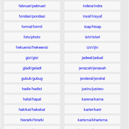
februari/pebruari
indera/indra
fondasi/pondasi
insaf/insyaf
formal/formil
isap/hisap
foto/photo
istri/isteri
frekuensi/frekwensi
izin/ijin
gizi/gisi
jadwal/jadual
gladi/geladi
jenazah/jenasah
gubuk/gubug
jenderal/jendral
hadis/hadist
justru/justeru
hafal/hapal
karena/karna
hakikat/hakekat
karier/karir
hierarki/hirarki
karisma/kharisma