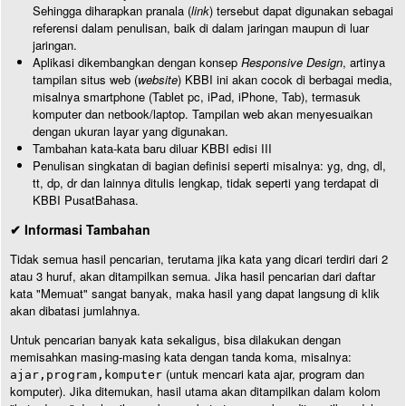
Sehingga diharapkan pranala (
link
) tersebut dapat digunakan sebagai
referensi dalam penulisan, baik di dalam jaringan maupun di luar
jaringan.
Aplikasi dikembangkan dengan konsep
Responsive Design
, artinya
tampilan situs web (
website
) KBBI ini akan cocok di berbagai media,
misalnya smartphone (Tablet pc, iPad, iPhone, Tab), termasuk
komputer dan netbook/laptop. Tampilan web akan menyesuaikan
dengan ukuran layar yang digunakan.
Tambahan kata-kata baru diluar KBBI edisi III
Penulisan singkatan di bagian definisi seperti misalnya: yg, dng, dl,
tt, dp, dr dan lainnya ditulis lengkap, tidak seperti yang terdapat di
KBBI PusatBahasa.
✔ Informasi Tambahan
Tidak semua hasil pencarian, terutama jika kata yang dicari terdiri dari 2
atau 3 huruf, akan ditampilkan semua. Jika hasil pencarian dari daftar
kata "Memuat" sangat banyak, maka hasil yang dapat langsung di klik
akan dibatasi jumlahnya.
Untuk pencarian banyak kata sekaligus, bisa dilakukan dengan
memisahkan masing-masing kata dengan tanda koma, misalnya:
(untuk mencari kata ajar, program dan
ajar,program,komputer
komputer). Jika ditemukan, hasil utama akan ditampilkan dalam kolom