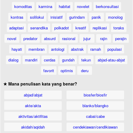
komoditas
karmina
habitat
novelet
berkonsultasi
kontras
solilokui
inisiatif
gurindam
panik
monolog
adaptasi
senandika
polkadot
kreatif
replikasi
toraks
novel
predator
absurd
rasional
jujur
rajin
perajin
hayati
membran
antologi
abstrak
ramah
populasi
dialog
mandiri
cerdas
gundah
tekun
abjad-atau-abjat
favorit
optimis
deru
★ Mana penulisan kata yang benar?
abjad/abjat
biosfer/biosfir
akte/akta
blanko/blangko
aktivitas/aktifitas
cabai/cabe
akidah/aqidah
cendekiawan/cendikiawan