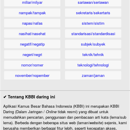
miliar/milyar
sariawan/seriawan
nampak/tampak
sekretaris/sekertaris
napas/nafas
sistem/sistim
nasihat/nasehat
standarisasi/standardisasi
negatif/negatip
subjek/subyek
negeri/negri
teknik/tehnik
nomor/nomer
teknologi/tehnologi
november/nopember
zaman/jaman
✔ Tentang KBBI daring ini
Aplikasi Kamus Besar Bahasa Indonesia (KBBI) ini merupakan KBBI
Daring (Dalam Jaringan /
Online
tidak resmi) yang dibuat untuk
memudahkan pencarian, penggunaan dan pembacaan arti kata (lema/sub
lema). Berbeda dengan beberapa situs web (laman/
website
) sejenis, kami
berusaha memberikan berbagai fitur lebih, seperti kecepatan akses,