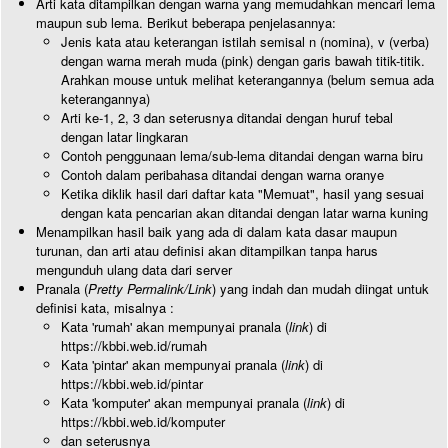
Arti kata ditampilkan dengan warna yang memudahkan mencari lema
maupun sub lema. Berikut beberapa penjelasannya:
Jenis kata atau keterangan istilah semisal n (nomina), v (verba)
dengan warna merah muda (pink) dengan garis bawah titik-titik.
Arahkan mouse untuk melihat keterangannya (belum semua ada
keterangannya)
Arti ke-1, 2, 3 dan seterusnya ditandai dengan huruf tebal
dengan latar lingkaran
Contoh penggunaan lema/sub-lema ditandai dengan warna biru
Contoh dalam peribahasa ditandai dengan warna oranye
Ketika diklik hasil dari daftar kata "Memuat", hasil yang sesuai
dengan kata pencarian akan ditandai dengan latar warna kuning
Menampilkan hasil baik yang ada di dalam kata dasar maupun
turunan, dan arti atau definisi akan ditampilkan tanpa harus
mengunduh ulang data dari server
Pranala (
Pretty Permalink/Link
) yang indah dan mudah diingat untuk
definisi kata, misalnya :
Kata 'rumah' akan mempunyai pranala (
link
) di
https://kbbi.web.id/rumah
Kata 'pintar' akan mempunyai pranala (
link
) di
https://kbbi.web.id/pintar
Kata 'komputer' akan mempunyai pranala (
link
) di
https://kbbi.web.id/komputer
dan seterusnya