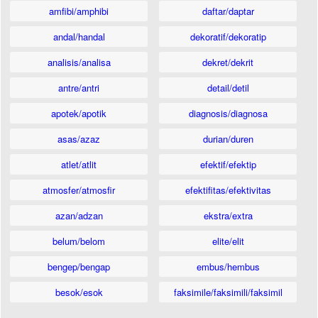
amfibi/amphibi
daftar/daptar
andal/handal
dekoratif/dekoratip
analisis/analisa
dekret/dekrit
antre/antri
detail/detil
apotek/apotik
diagnosis/diagnosa
asas/azaz
durian/duren
atlet/atlit
efektif/efektip
atmosfer/atmosfir
efektifitas/efektivitas
azan/adzan
ekstra/extra
belum/belom
elite/elit
bengep/bengap
embus/hembus
besok/esok
faksimile/faksimili/faksimil