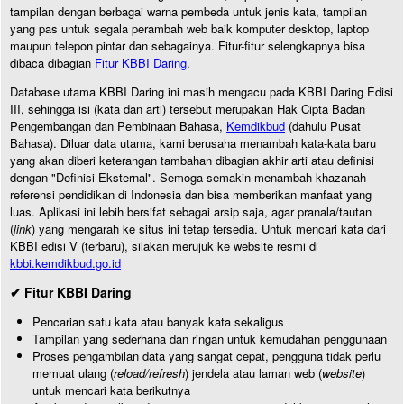
tampilan dengan berbagai warna pembeda untuk jenis kata, tampilan
yang pas untuk segala perambah web baik komputer desktop, laptop
maupun telepon pintar dan sebagainya. Fitur-fitur selengkapnya bisa
dibaca dibagian
Fitur KBBI Daring
.
Database utama KBBI Daring ini masih mengacu pada KBBI Daring Edisi
III, sehingga isi (kata dan arti) tersebut merupakan Hak Cipta Badan
Pengembangan dan Pembinaan Bahasa,
Kemdikbud
(dahulu Pusat
Bahasa). Diluar data utama, kami berusaha menambah kata-kata baru
yang akan diberi keterangan tambahan dibagian akhir arti atau definisi
dengan "Definisi Eksternal". Semoga semakin menambah khazanah
referensi pendidikan di Indonesia dan bisa memberikan manfaat yang
luas. Aplikasi ini lebih bersifat sebagai arsip saja, agar pranala/tautan
(
link
) yang mengarah ke situs ini tetap tersedia. Untuk mencari kata dari
KBBI edisi V (terbaru), silakan merujuk ke website resmi di
kbbi.kemdikbud.go.id
✔ Fitur KBBI Daring
Pencarian satu kata atau banyak kata sekaligus
Tampilan yang sederhana dan ringan untuk kemudahan penggunaan
Proses pengambilan data yang sangat cepat, pengguna tidak perlu
memuat ulang (
reload/refresh
) jendela atau laman web (
website
)
untuk mencari kata berikutnya