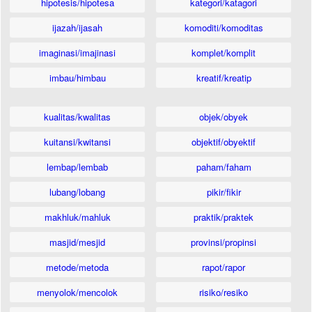
hipotesis/hipotesa
kategori/katagori
ijazah/ijasah
komoditi/komoditas
imaginasi/imajinasi
komplet/komplit
imbau/himbau
kreatif/kreatip
kualitas/kwalitas
objek/obyek
kuitansi/kwitansi
objektif/obyektif
lembap/lembab
paham/faham
lubang/lobang
pikir/fikir
makhluk/mahluk
praktik/praktek
masjid/mesjid
provinsi/propinsi
metode/metoda
rapot/rapor
menyolok/mencolok
risiko/resiko