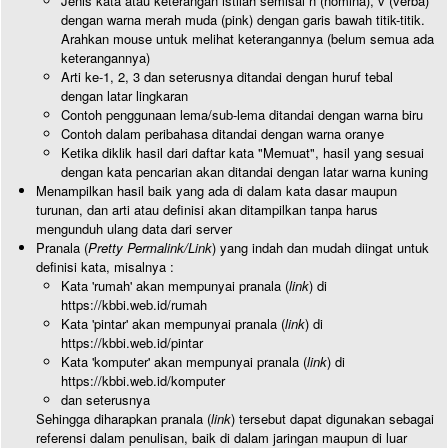
Jenis kata atau keterangan istilah semisal n (nomina), v (verba)
dengan warna merah muda (pink) dengan garis bawah titik-titik.
Arahkan mouse untuk melihat keterangannya (belum semua ada
keterangannya)
Arti ke-1, 2, 3 dan seterusnya ditandai dengan huruf tebal
dengan latar lingkaran
Contoh penggunaan lema/sub-lema ditandai dengan warna biru
Contoh dalam peribahasa ditandai dengan warna oranye
Ketika diklik hasil dari daftar kata "Memuat", hasil yang sesuai
dengan kata pencarian akan ditandai dengan latar warna kuning
Menampilkan hasil baik yang ada di dalam kata dasar maupun
turunan, dan arti atau definisi akan ditampilkan tanpa harus
mengunduh ulang data dari server
Pranala (
Pretty Permalink/Link
) yang indah dan mudah diingat untuk
definisi kata, misalnya :
Kata 'rumah' akan mempunyai pranala (
link
) di
https://kbbi.web.id/rumah
Kata 'pintar' akan mempunyai pranala (
link
) di
https://kbbi.web.id/pintar
Kata 'komputer' akan mempunyai pranala (
link
) di
https://kbbi.web.id/komputer
dan seterusnya
Sehingga diharapkan pranala (
link
) tersebut dapat digunakan sebagai
referensi dalam penulisan, baik di dalam jaringan maupun di luar