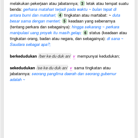
melakukan pekerjaan atau jabatannya;
letak atau tempat suatu
3
benda:
gerhana matahari terjadi pada waktu ~ bulan tepat di
antara bumi dan matahari;
tingkatan atau martabat: ~
duta
4
besar sama dengan menteri;
keadaan yang sebenarnya
5
(tentang perkara dan sebagainya):
hingga sekarang ~ perkara
manipulasi uang proyek itu masih gelap;
status (keadaan atau
6
tingkatan orang, badan atau negara, dan sebagainya):
di sana ~
Saudara sebagai apa?;
berkedudukan
/ber·ke·du·duk·an/
v
mempunyai kedudukan;
sekedudukan
/se·ke·du·duk·an/
v
sama tingkatan atau
jabatannya:
seorang panglima daerah dan seorang gubernur
adalah ~