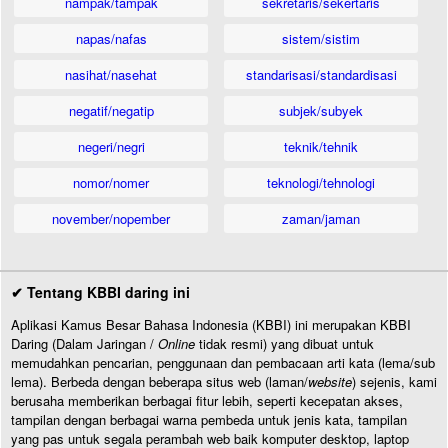
nampak/tampak
sekretaris/sekertaris
napas/nafas
sistem/sistim
nasihat/nasehat
standarisasi/standardisasi
negatif/negatip
subjek/subyek
negeri/negri
teknik/tehnik
nomor/nomer
teknologi/tehnologi
november/nopember
zaman/jaman
✔ Tentang KBBI daring ini
Aplikasi Kamus Besar Bahasa Indonesia (KBBI) ini merupakan KBBI
Daring (Dalam Jaringan /
Online
tidak resmi) yang dibuat untuk
memudahkan pencarian, penggunaan dan pembacaan arti kata (lema/sub
lema). Berbeda dengan beberapa situs web (laman/
website
) sejenis, kami
berusaha memberikan berbagai fitur lebih, seperti kecepatan akses,
tampilan dengan berbagai warna pembeda untuk jenis kata, tampilan
yang pas untuk segala perambah web baik komputer desktop, laptop