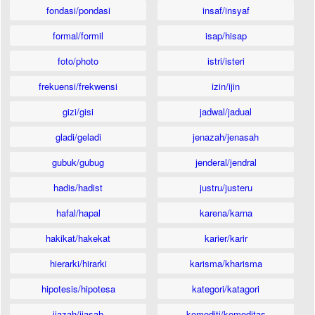
fondasi/pondasi
insaf/insyaf
formal/formil
isap/hisap
foto/photo
istri/isteri
frekuensi/frekwensi
izin/ijin
gizi/gisi
jadwal/jadual
gladi/geladi
jenazah/jenasah
gubuk/gubug
jenderal/jendral
hadis/hadist
justru/justeru
hafal/hapal
karena/karna
hakikat/hakekat
karier/karir
hierarki/hirarki
karisma/kharisma
hipotesis/hipotesa
kategori/katagori
ijazah/ijasah
komoditi/komoditas