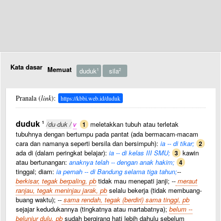
Kata dasar
Memuat
duduk
sila
1
2
Pranala (
link
):
https://kbbi.web.id/duduk
duduk
1
/du·duk /
v
meletakkan tubuh atau terletak
1
tubuhnya dengan bertumpu pada pantat (ada bermacam-macam
cara dan namanya seperti bersila dan bersimpuh):
ia -- di tikar;
2
ada di (dalam peringkat belajar):
ia -- di kelas III SMU;
kawin
3
atau bertunangan:
anaknya telah -- dengan anak hakim;
4
tinggal; diam:
ia pernah -- di Bandung selama tiga tahun;
--
berkisar, tegak berpaling, pb
tidak mau menepati janji; --
meraut
ranjau, tegak meninjau jarak, pb
selalu bekerja (tidak membuang-
buang waktu); --
sama rendah, tegak (berdiri) sama tinggi, pb
sejajar kedudukannya (tingkatnya atau martabatnya);
belum --
belunjur dulu, pb
sudah bergirang hati lebih dahulu sebelum