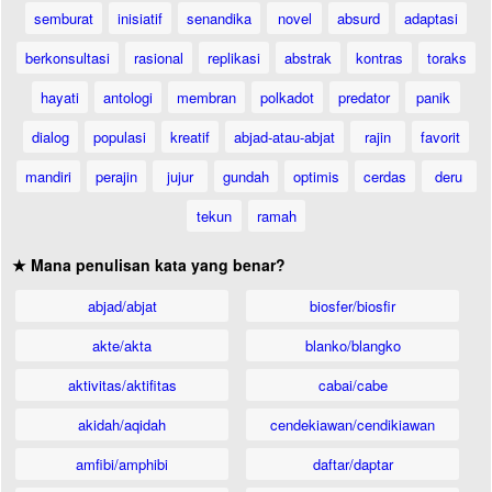
semburat
inisiatif
senandika
novel
absurd
adaptasi
berkonsultasi
rasional
replikasi
abstrak
kontras
toraks
hayati
antologi
membran
polkadot
predator
panik
dialog
populasi
kreatif
abjad-atau-abjat
rajin
favorit
mandiri
perajin
jujur
gundah
optimis
cerdas
deru
tekun
ramah
★ Mana penulisan kata yang benar?
abjad/abjat
biosfer/biosfir
akte/akta
blanko/blangko
aktivitas/aktifitas
cabai/cabe
akidah/aqidah
cendekiawan/cendikiawan
amfibi/amphibi
daftar/daptar