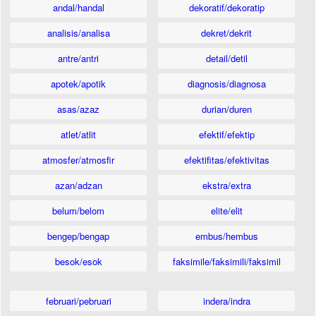
andal/handal
dekoratif/dekoratip
analisis/analisa
dekret/dekrit
antre/antri
detail/detil
apotek/apotik
diagnosis/diagnosa
asas/azaz
durian/duren
atlet/atlit
efektif/efektip
atmosfer/atmosfir
efektifitas/efektivitas
azan/adzan
ekstra/extra
belum/belom
elite/elit
bengep/bengap
embus/hembus
besok/esok
faksimile/faksimili/faksimil
februari/pebruari
indera/indra