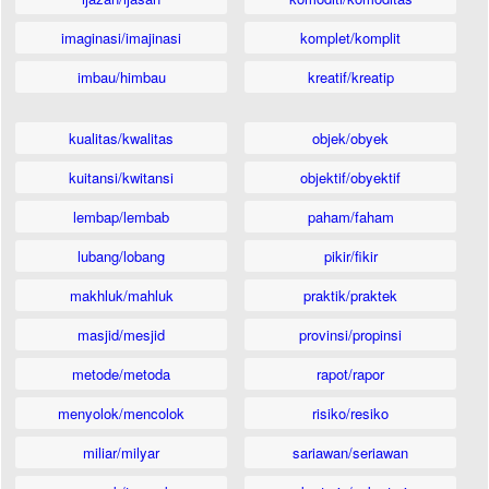
imaginasi/imajinasi
komplet/komplit
imbau/himbau
kreatif/kreatip
kualitas/kwalitas
objek/obyek
kuitansi/kwitansi
objektif/obyektif
lembap/lembab
paham/faham
lubang/lobang
pikir/fikir
makhluk/mahluk
praktik/praktek
masjid/mesjid
provinsi/propinsi
metode/metoda
rapot/rapor
menyolok/mencolok
risiko/resiko
miliar/milyar
sariawan/seriawan