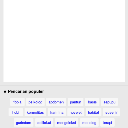
★ Pencarian populer
fobia
psikolog
abdomen
pantun
basis
sepupu
hobi
komoditas
karmina
novelet
habitat
suvenir
gurindam
solilokui
mengoleksi
monolog
terapi