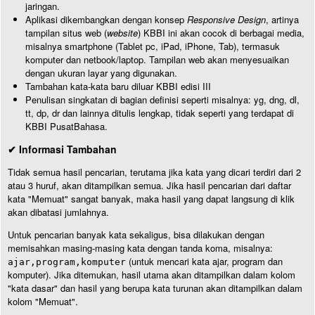
jaringan.
Aplikasi dikembangkan dengan konsep
Responsive Design
, artinya
tampilan situs web (
website
) KBBI ini akan cocok di berbagai media,
misalnya smartphone (Tablet pc, iPad, iPhone, Tab), termasuk
komputer dan netbook/laptop. Tampilan web akan menyesuaikan
dengan ukuran layar yang digunakan.
Tambahan kata-kata baru diluar KBBI edisi III
Penulisan singkatan di bagian definisi seperti misalnya: yg, dng, dl,
tt, dp, dr dan lainnya ditulis lengkap, tidak seperti yang terdapat di
KBBI PusatBahasa.
✔ Informasi Tambahan
Tidak semua hasil pencarian, terutama jika kata yang dicari terdiri dari 2
atau 3 huruf, akan ditampilkan semua. Jika hasil pencarian dari daftar
kata "Memuat" sangat banyak, maka hasil yang dapat langsung di klik
akan dibatasi jumlahnya.
Untuk pencarian banyak kata sekaligus, bisa dilakukan dengan
memisahkan masing-masing kata dengan tanda koma, misalnya:
(untuk mencari kata ajar, program dan
ajar,program,komputer
komputer). Jika ditemukan, hasil utama akan ditampilkan dalam kolom
"kata dasar" dan hasil yang berupa kata turunan akan ditampilkan dalam
kolom "Memuat".