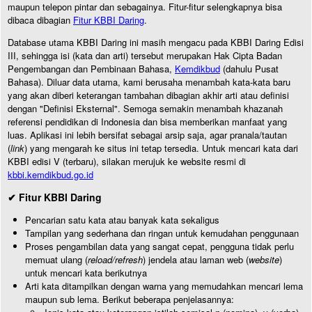
maupun telepon pintar dan sebagainya. Fitur-fitur selengkapnya bisa
dibaca dibagian
Fitur KBBI Daring
.
Database utama KBBI Daring ini masih mengacu pada KBBI Daring Edisi
III, sehingga isi (kata dan arti) tersebut merupakan Hak Cipta Badan
Pengembangan dan Pembinaan Bahasa,
Kemdikbud
(dahulu Pusat
Bahasa). Diluar data utama, kami berusaha menambah kata-kata baru
yang akan diberi keterangan tambahan dibagian akhir arti atau definisi
dengan "Definisi Eksternal". Semoga semakin menambah khazanah
referensi pendidikan di Indonesia dan bisa memberikan manfaat yang
luas. Aplikasi ini lebih bersifat sebagai arsip saja, agar pranala/tautan
(
link
) yang mengarah ke situs ini tetap tersedia. Untuk mencari kata dari
KBBI edisi V (terbaru), silakan merujuk ke website resmi di
kbbi.kemdikbud.go.id
✔ Fitur KBBI Daring
Pencarian satu kata atau banyak kata sekaligus
Tampilan yang sederhana dan ringan untuk kemudahan penggunaan
Proses pengambilan data yang sangat cepat, pengguna tidak perlu
memuat ulang (
reload/refresh
) jendela atau laman web (
website
)
untuk mencari kata berikutnya
Arti kata ditampilkan dengan warna yang memudahkan mencari lema
maupun sub lema. Berikut beberapa penjelasannya: