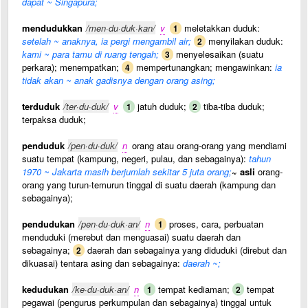
dapat ~ Singapura;
mendudukkan
/men·du·duk·kan/
v
meletakkan duduk:
1
setelah ~ anaknya, ia pergi mengambil air;
menyilakan duduk:
2
kami ~ para tamu di ruang tengah;
menyelesaikan (suatu
3
perkara); menempatkan;
mempertunangkan; mengawinkan:
ia
4
tidak akan ~ anak gadisnya dengan orang asing;
terduduk
/ter·du·duk/
v
jatuh duduk;
tiba-tiba duduk;
1
2
terpaksa duduk;
penduduk
/pen·du·duk/
n
orang atau orang-orang yang mendiami
suatu tempat (kampung, negeri, pulau, dan sebagainya):
tahun
1970 ~ Jakarta masih berjumlah sekitar 5 juta orang;
~ asli
orang-
orang yang turun-temurun tinggal di suatu daerah (kampung dan
sebagainya);
pendudukan
/pen·du·duk·an/
n
proses, cara, perbuatan
1
menduduki (merebut dan menguasai) suatu daerah dan
sebagainya;
daerah dan sebagainya yang diduduki (direbut dan
2
dikuasai) tentara asing dan sebagainya:
daerah ~;
kedudukan
/ke·du·duk·an/
n
tempat kediaman;
tempat
1
2
pegawai (pengurus perkumpulan dan sebagainya) tinggal untuk