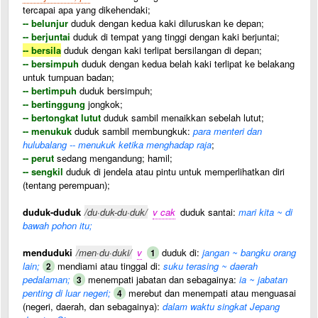
tercapai apa yang dikehendaki;
-- belunjur
duduk dengan kedua kaki diluruskan ke depan;
-- berjuntai
duduk di tempat yang tinggi dengan kaki berjuntai;
-- bersila
duduk dengan kaki terlipat bersilangan di depan;
-- bersimpuh
duduk dengan kedua belah kaki terlipat ke belakang
untuk tumpuan badan;
-- bertimpuh
duduk bersimpuh;
-- bertinggung
jongkok;
-- bertongkat lutut
duduk sambil menaikkan sebelah lutut;
-- menukuk
duduk sambil membungkuk:
para menteri dan
hulubalang -- menukuk ketika menghadap raja
;
-- perut
sedang mengandung; hamil;
-- sengkil
duduk di jendela atau pintu untuk memperlihatkan diri
(tentang perempuan);
duduk-duduk
/du·duk-du·duk/
v cak
duduk santai:
mari kita ~ di
bawah pohon itu;
menduduki
/men·du·duki/
v
duduk di:
jangan ~ bangku orang
1
lain;
mendiami atau tinggal di:
suku terasing ~ daerah
2
pedalaman;
menempati jabatan dan sebagainya:
ia ~ jabatan
3
penting di luar negeri;
merebut dan menempati atau menguasai
4
(negeri, daerah, dan sebagainya):
dalam waktu singkat Jepang