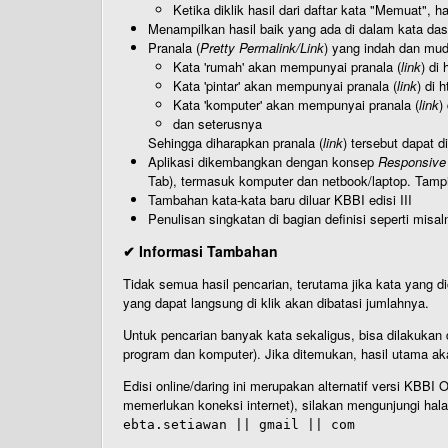
Ketika diklik hasil dari daftar kata "Memuat", 
Menampilkan hasil baik yang ada di dalam kata dasa
Pranala (
Pretty Permalink/Link
) yang indah dan muda
Kata 'rumah' akan mempunyai pranala (
link
) di
Kata 'pintar' akan mempunyai pranala (
link
) di 
Kata 'komputer' akan mempunyai pranala (
link
)
dan seterusnya
Sehingga diharapkan pranala (
link
) tersebut dapat d
Aplikasi dikembangkan dengan konsep
Responsive
Tab), termasuk komputer dan netbook/laptop. Tamp
Tambahan kata-kata baru diluar KBBI edisi III
Penulisan singkatan di bagian definisi seperti misal
✔ Informasi Tambahan
Tidak semua hasil pencarian, terutama jika kata yang di
yang dapat langsung di klik akan dibatasi jumlahnya.
Untuk pencarian banyak kata sekaligus, bisa dilakuk
program dan komputer). Jika ditemukan, hasil utama ak
Edisi online/daring ini merupakan alternatif versi KBB
memerlukan koneksi internet), silakan mengunjungi hal
ebta.setiawan || gmail || com