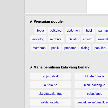
★ Pencarian populer
fobia
psikolog
abdomen
hobi
pantun
monolog
semburat
inisiatif
absurd
senand
membran
panik
predator
dialog
populasi
★ Mana penulisan kata yang benar?
abjad/abjat
biosfer/biosfir
akte/akta
blanko/blangko
aktivitas/aktifitas
cabai/cabe
akidah/aqidah
cendekiawan/cendikia