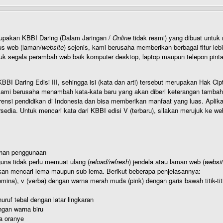
rupakan KBBI Daring (Dalam Jaringan /
Online
tidak resmi) yang dibuat unt
us web (laman/
website
) sejenis, kami berusaha memberikan berbagai fitur leb
uk segala perambah web baik komputer desktop, laptop maupun telepon pintar 
BI Daring Edisi III, sehingga isi (kata dan arti) tersebut merupakan Hak
ami berusaha menambah kata-kata baru yang akan diberi keterangan tambahan d
 pendidikan di Indonesia dan bisa memberikan manfaat yang luas. Aplikasi i
rsedia. Untuk mencari kata dari KBBI edisi V (terbaru), silakan merujuk ke we
ahan penggunaan
una tidak perlu memuat ulang (
reload/refresh
) jendela atau laman web (
websi
kan mencari lema maupun sub lema. Berikut beberapa penjelasannya:
nomina), v (verba) dengan warna merah muda (pink) dengan garis bawah titik-
uruf tebal dengan latar lingkaran
gan warna biru
a oranye