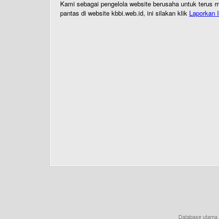
Kami sebagai pengelola website berusaha untuk terus me
pantas di website kbbi.web.id, ini silakan klik
Laporkan I
Database utama 