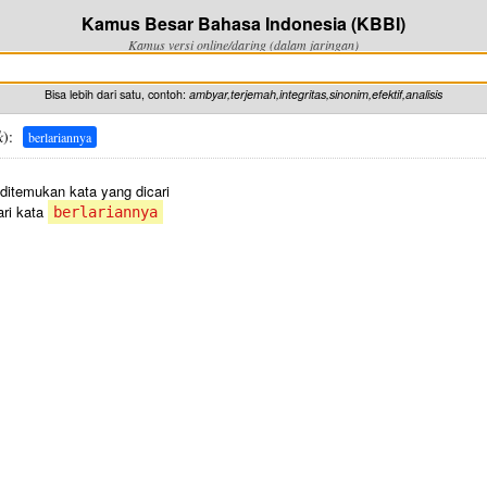
Kamus Besar Bahasa Indonesia (KBBI)
Kamus versi online/daring (dalam jaringan)
Bisa lebih dari satu, contoh:
ambyar,terjemah,integritas,sinonim,efektif,analisis
k
):
berlariannya
 ditemukan kata yang dicari
ri kata
berlariannya