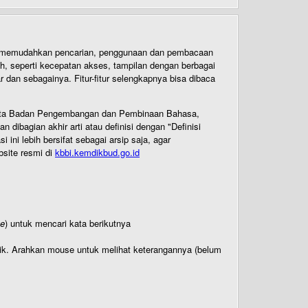
uk memudahkan pencarian, penggunaan dan pembacaan
ih, seperti kecepatan akses, tampilan dengan berbagai
dan sebagainya. Fitur-fitur selengkapnya bisa dibaca
 Cipta Badan Pengembangan dan Pembinaan Bahasa,
ibagian akhir arti atau definisi dengan "Definisi
ni lebih bersifat sebagai arsip saja, agar
bsite resmi di
kbbi.kemdikbud.go.id
te
) untuk mencari kata berikutnya
titik. Arahkan mouse untuk melihat keterangannya (belum