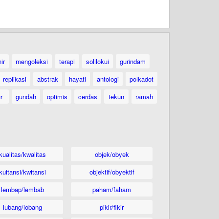
ir
mengoleksi
terapi
solilokui
gurindam
replikasi
abstrak
hayati
antologi
polkadot
ur
gundah
optimis
cerdas
tekun
ramah
kualitas/kwalitas
objek/obyek
kuitansi/kwitansi
objektif/obyektif
lembap/lembab
paham/faham
lubang/lobang
pikir/fikir