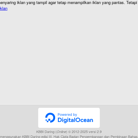
nyaring iklan yang tampil agar tetap menampilkan iklan yang pantas. Tetapi j
klan
KBBI Daring (
) © 2012-2025 versi 2.9
Online
menggunakan KBBI Daring edisi III, Hak Cipta Badan Pengembangan dan Pembinaan Bahas