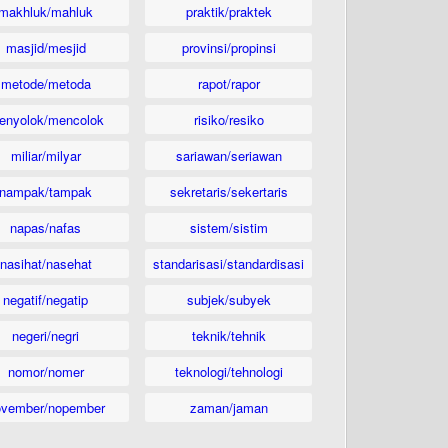
makhluk/mahluk
praktik/praktek
masjid/mesjid
provinsi/propinsi
metode/metoda
rapot/rapor
enyolok/mencolok
risiko/resiko
miliar/milyar
sariawan/seriawan
nampak/tampak
sekretaris/sekertaris
napas/nafas
sistem/sistim
nasihat/nasehat
standarisasi/standardisasi
negatif/negatip
subjek/subyek
negeri/negri
teknik/tehnik
nomor/nomer
teknologi/tehnologi
ovember/nopember
zaman/jaman