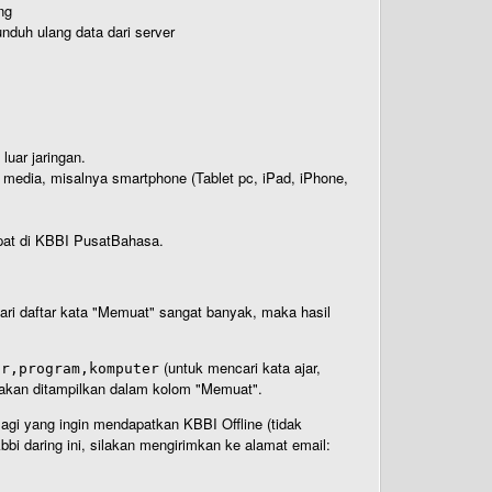
ng
nduh ulang data dari server
luar jaringan.
i media, misalnya smartphone (Tablet pc, iPad, iPhone,
rdapat di KBBI PusatBahasa.
 dari daftar kata "Memuat" sangat banyak, maka hasil
(untuk mencari kata ajar,
ar,program,komputer
n akan ditampilkan dalam kolom "Memuat".
Bagi yang ingin mendapatkan KBBI Offline (tidak
bi daring ini, silakan mengirimkan ke alamat email: