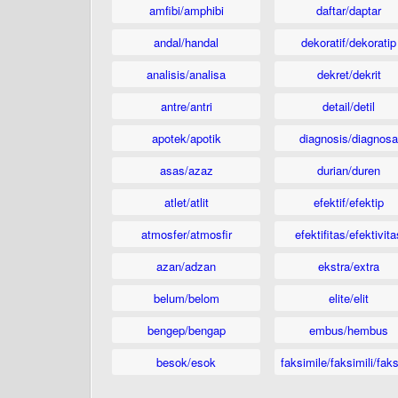
amfibi/amphibi
daftar/daptar
andal/handal
dekoratif/dekoratip
analisis/analisa
dekret/dekrit
antre/antri
detail/detil
apotek/apotik
diagnosis/diagnosa
asas/azaz
durian/duren
atlet/atlit
efektif/efektip
atmosfer/atmosfir
efektifitas/efektivita
azan/adzan
ekstra/extra
belum/belom
elite/elit
bengep/bengap
embus/hembus
besok/esok
faksimile/faksimili/faks