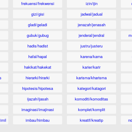
frekuensi/frekwensi
izin/ijin
gizi/gisi
jadwal/jadual
gladi/geladi
jenazah/jenasah
gubuk/gubug
jenderal/jendral
m
hadis/hadist
justru/justeru
hafal/hapal
karena/karna
hakikat/hakekat
karier/karir
s
hierarki/hirarki
karisma/kharisma
hipotesis/hipotesa
kategori/katagori
ijazah/ijasah
komoditi/komoditas
imaginasi/imajinasi
komplet/komplit
imil
imbau/himbau
kreatif/kreatip
n