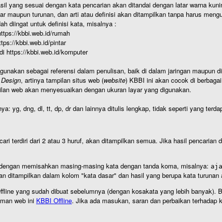
hasil yang sesuai dengan kata pencarian akan ditandai dengan latar warna kuni
r maupun turunan, dan arti atau definisi akan ditampilkan tanpa harus mengu
h diingat untuk definisi kata, misalnya :
 https://kbbi.web.id/rumah
https://kbbi.web.id/pintar
 di https://kbbi.web.id/komputer
igunakan sebagai referensi dalam penulisan, baik di dalam jaringan maupun di 
 Design
, artinya tampilan situs web (
website
) KBBI ini akan cocok di berbaga
ilan web akan menyesuaikan dengan ukuran layar yang digunakan.
nya: yg, dng, dl, tt, dp, dr dan lainnya ditulis lengkap, tidak seperti yang te
cari terdiri dari 2 atau 3 huruf, akan ditampilkan semua. Jika hasil pencarian
an dengan memisahkan masing-masing kata dengan tanda koma, misalnya:
aj
an ditampilkan dalam kolom "kata dasar" dan hasil yang berupa kata turuna
I Offline yang sudah dibuat sebelumnya (dengan kosakata yang lebih banyak). 
aman web ini
KBBI Offline
. Jika ada masukan, saran dan perbaikan terhadap kb