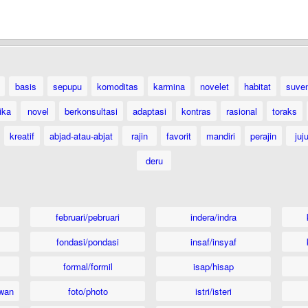
basis
sepupu
komoditas
karmina
novelet
habitat
suven
ika
novel
berkonsultasi
adaptasi
kontras
rasional
toraks
kreatif
abjad-atau-abjat
rajin
favorit
mandiri
perajin
juj
deru
februari/pebruari
indera/indra
fondasi/pondasi
insaf/insyaf
formal/formil
isap/hisap
wan
foto/photo
istri/isteri