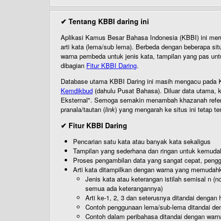
✔ Tentang KBBI daring ini
Aplikasi Kamus Besar Bahasa Indonesia (KBBI) ini me
arti kata (lema/sub lema). Berbeda dengan beberapa sit
warna pembeda untuk jenis kata, tampilan yang pas unt
dibagian
Fitur KBBI Daring
.
Database utama KBBI Daring ini masih mengacu pada KB
Kemdikbud
(dahulu Pusat Bahasa). Diluar data utama, k
Eksternal". Semoga semakin menambah khazanah referensi
pranala/tautan (
link
) yang mengarah ke situs ini tetap te
✔ Fitur KBBI Daring
Pencarian satu kata atau banyak kata sekaligus
Tampilan yang sederhana dan ringan untuk kemud
Proses pengambilan data yang sangat cepat, pengg
Arti kata ditampilkan dengan warna yang memudah
Jenis kata atau keterangan istilah semisal n (
semua ada keterangannya)
Arti ke-1, 2, 3 dan seterusnya ditandai dengan h
Contoh penggunaan lema/sub-lema ditandai den
Contoh dalam peribahasa ditandai dengan warn