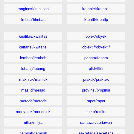
imaginasi/imajinasi
komplet/komplit
imbau/himbau
kreatif/kreatip
kualitas/kwalitas
objek/obyek
kuitansi/kwitansi
objektif/obyektif
lembap/lembab
paham/faham
lubang/lobang
pikir/fikir
makhluk/mahluk
praktik/praktek
masjid/mesjid
provinsi/propinsi
metode/metoda
rapot/rapor
menyolok/mencolok
risiko/resiko
miliar/milyar
sariawan/seriawan
nampak/tampak
sekretaris/sekertaris