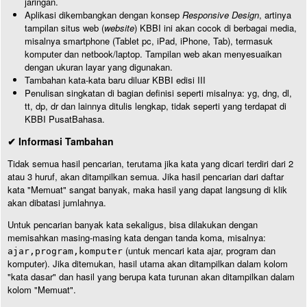
jaringan.
Aplikasi dikembangkan dengan konsep
Responsive Design
, artinya
tampilan situs web (
website
) KBBI ini akan cocok di berbagai media,
misalnya smartphone (Tablet pc, iPad, iPhone, Tab), termasuk
komputer dan netbook/laptop. Tampilan web akan menyesuaikan
dengan ukuran layar yang digunakan.
Tambahan kata-kata baru diluar KBBI edisi III
Penulisan singkatan di bagian definisi seperti misalnya: yg, dng, dl,
tt, dp, dr dan lainnya ditulis lengkap, tidak seperti yang terdapat di
KBBI PusatBahasa.
✔ Informasi Tambahan
Tidak semua hasil pencarian, terutama jika kata yang dicari terdiri dari 2
atau 3 huruf, akan ditampilkan semua. Jika hasil pencarian dari daftar
kata "Memuat" sangat banyak, maka hasil yang dapat langsung di klik
akan dibatasi jumlahnya.
Untuk pencarian banyak kata sekaligus, bisa dilakukan dengan
memisahkan masing-masing kata dengan tanda koma, misalnya:
(untuk mencari kata ajar, program dan
ajar,program,komputer
komputer). Jika ditemukan, hasil utama akan ditampilkan dalam kolom
"kata dasar" dan hasil yang berupa kata turunan akan ditampilkan dalam
kolom "Memuat".