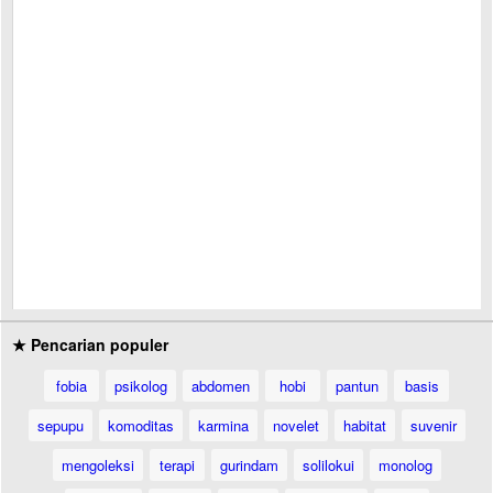
★ Pencarian populer
fobia
psikolog
abdomen
hobi
pantun
basis
sepupu
komoditas
karmina
novelet
habitat
suvenir
mengoleksi
terapi
gurindam
solilokui
monolog