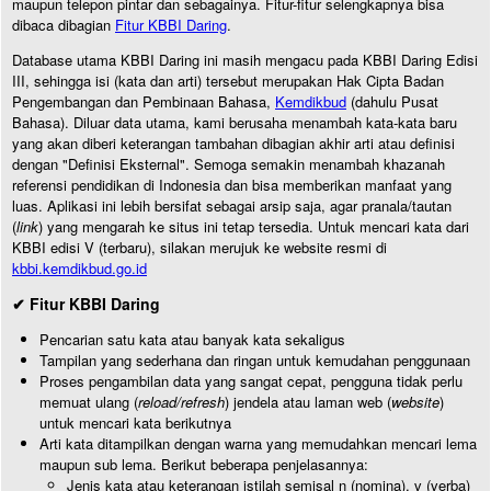
maupun telepon pintar dan sebagainya. Fitur-fitur selengkapnya bisa
dibaca dibagian
Fitur KBBI Daring
.
Database utama KBBI Daring ini masih mengacu pada KBBI Daring Edisi
III, sehingga isi (kata dan arti) tersebut merupakan Hak Cipta Badan
Pengembangan dan Pembinaan Bahasa,
Kemdikbud
(dahulu Pusat
Bahasa). Diluar data utama, kami berusaha menambah kata-kata baru
yang akan diberi keterangan tambahan dibagian akhir arti atau definisi
dengan "Definisi Eksternal". Semoga semakin menambah khazanah
referensi pendidikan di Indonesia dan bisa memberikan manfaat yang
luas. Aplikasi ini lebih bersifat sebagai arsip saja, agar pranala/tautan
(
link
) yang mengarah ke situs ini tetap tersedia. Untuk mencari kata dari
KBBI edisi V (terbaru), silakan merujuk ke website resmi di
kbbi.kemdikbud.go.id
✔ Fitur KBBI Daring
Pencarian satu kata atau banyak kata sekaligus
Tampilan yang sederhana dan ringan untuk kemudahan penggunaan
Proses pengambilan data yang sangat cepat, pengguna tidak perlu
memuat ulang (
reload/refresh
) jendela atau laman web (
website
)
untuk mencari kata berikutnya
Arti kata ditampilkan dengan warna yang memudahkan mencari lema
maupun sub lema. Berikut beberapa penjelasannya:
Jenis kata atau keterangan istilah semisal n (nomina), v (verba)