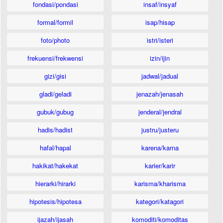
fondasi/pondasi
insaf/insyaf
formal/formil
isap/hisap
foto/photo
istri/isteri
frekuensi/frekwensi
izin/ijin
gizi/gisi
jadwal/jadual
gladi/geladi
jenazah/jenasah
gubuk/gubug
jenderal/jendral
hadis/hadist
justru/justeru
hafal/hapal
karena/karna
hakikat/hakekat
karier/karir
hierarki/hirarki
karisma/kharisma
hipotesis/hipotesa
kategori/katagori
ijazah/ijasah
komoditi/komoditas