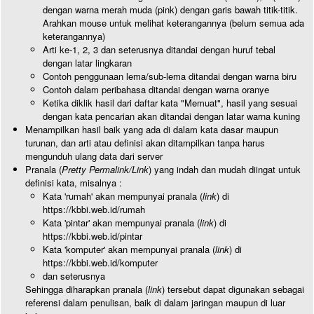
dengan warna merah muda (pink) dengan garis bawah titik-titik.
Arahkan mouse untuk melihat keterangannya (belum semua ada
keterangannya)
Arti ke-1, 2, 3 dan seterusnya ditandai dengan huruf tebal
dengan latar lingkaran
Contoh penggunaan lema/sub-lema ditandai dengan warna biru
Contoh dalam peribahasa ditandai dengan warna oranye
Ketika diklik hasil dari daftar kata "Memuat", hasil yang sesuai
dengan kata pencarian akan ditandai dengan latar warna kuning
Menampilkan hasil baik yang ada di dalam kata dasar maupun
turunan, dan arti atau definisi akan ditampilkan tanpa harus
mengunduh ulang data dari server
Pranala (
Pretty Permalink/Link
) yang indah dan mudah diingat untuk
definisi kata, misalnya :
Kata 'rumah' akan mempunyai pranala (
link
) di
https://kbbi.web.id/rumah
Kata 'pintar' akan mempunyai pranala (
link
) di
https://kbbi.web.id/pintar
Kata 'komputer' akan mempunyai pranala (
link
) di
https://kbbi.web.id/komputer
dan seterusnya
Sehingga diharapkan pranala (
link
) tersebut dapat digunakan sebagai
referensi dalam penulisan, baik di dalam jaringan maupun di luar