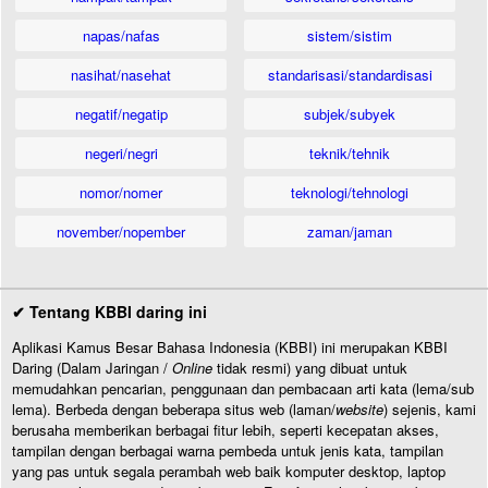
napas/nafas
sistem/sistim
nasihat/nasehat
standarisasi/standardisasi
negatif/negatip
subjek/subyek
negeri/negri
teknik/tehnik
nomor/nomer
teknologi/tehnologi
november/nopember
zaman/jaman
✔ Tentang KBBI daring ini
Aplikasi Kamus Besar Bahasa Indonesia (KBBI) ini merupakan KBBI
Daring (Dalam Jaringan /
Online
tidak resmi) yang dibuat untuk
memudahkan pencarian, penggunaan dan pembacaan arti kata (lema/sub
lema). Berbeda dengan beberapa situs web (laman/
website
) sejenis, kami
berusaha memberikan berbagai fitur lebih, seperti kecepatan akses,
tampilan dengan berbagai warna pembeda untuk jenis kata, tampilan
yang pas untuk segala perambah web baik komputer desktop, laptop