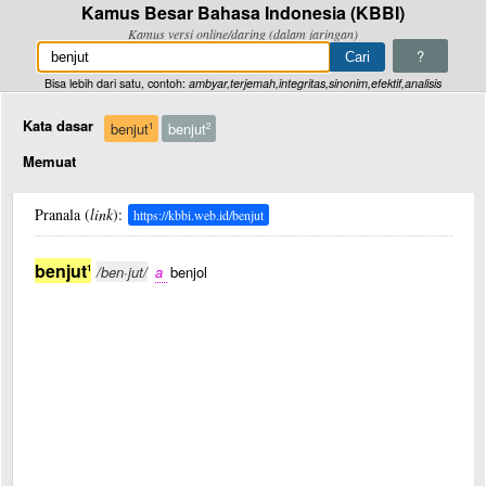
Kamus Besar Bahasa Indonesia (KBBI)
Kamus versi online/daring (dalam jaringan)
?
Bisa lebih dari satu, contoh:
ambyar,terjemah,integritas,sinonim,efektif,analisis
Kata dasar
benjut
benjut
1
2
Memuat
Pranala (
link
):
https://kbbi.web.id/benjut
benjut
1
/ben·jut/
a
benjol