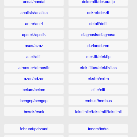
andal/handal
dekoratif/dekoratip
analisis/analisa
dekret/dekrit
antre/antri
detail/detil
apotek/apotik
diagnosis/diagnosa
asas/azaz
durian/duren
atlet/atlit
efektif/efektip
atmosfer/atmosfir
efektifitas/efektivitas
azan/adzan
ekstra/extra
belum/belom
elite/elit
bengep/bengap
embus/hembus
besok/esok
faksimile/faksimili/faksimil
februari/pebruari
indera/indra