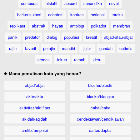
semburat
inisiatif
absurd
senandika
novel
berkonsultasi
adaptasi
kontras
rasional
toraks
replikasi
abstrak
hayati
antologi
polkadot
membran
panik
predator
dialog
populasi
kreatif
abjad-atau-abjat
rajin
favorit
perajin
mandiri
jujur
gundah
optimis
cerdas
tekun
ramah
deru
★ Mana penulisan kata yang benar?
abjad/abjat
biosfer/biosfir
akte/akta
blanko/blangko
aktivitas/aktifitas
cabai/cabe
akidah/aqidah
cendekiawan/cendikiawan
amfibi/amphibi
daftar/daptar