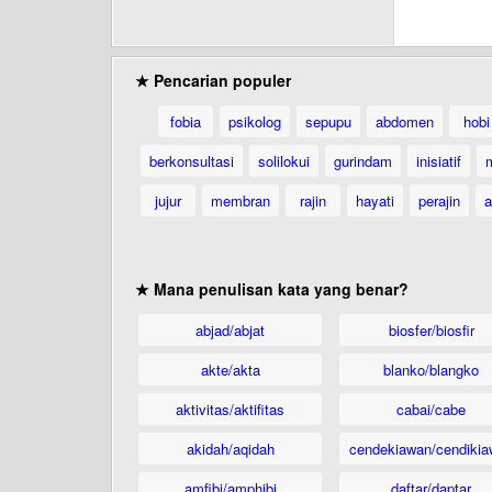
★ Pencarian populer
fobia
psikolog
sepupu
abdomen
hobi
berkonsultasi
solilokui
gurindam
inisiatif
jujur
membran
rajin
hayati
perajin
a
★ Mana penulisan kata yang benar?
abjad/abjat
biosfer/biosfir
akte/akta
blanko/blangko
aktivitas/aktifitas
cabai/cabe
akidah/aqidah
cendekiawan/cendikia
amfibi/amphibi
daftar/daptar