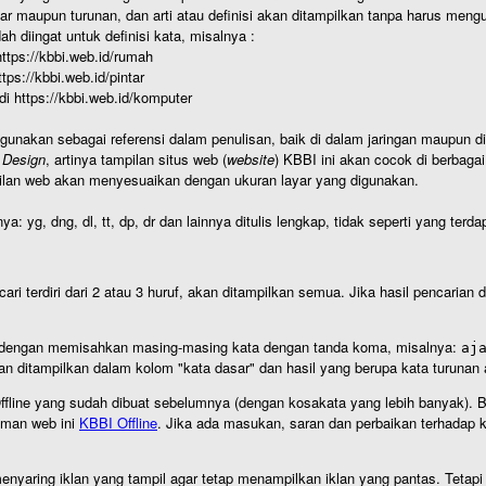
r maupun turunan, dan arti atau definisi akan ditampilkan tanpa harus mengu
h diingat untuk definisi kata, misalnya :
 https://kbbi.web.id/rumah
https://kbbi.web.id/pintar
 di https://kbbi.web.id/komputer
igunakan sebagai referensi dalam penulisan, baik di dalam jaringan maupun di 
 Design
, artinya tampilan situs web (
website
) KBBI ini akan cocok di berbaga
ilan web akan menyesuaikan dengan ukuran layar yang digunakan.
nya: yg, dng, dl, tt, dp, dr dan lainnya ditulis lengkap, tidak seperti yang te
cari terdiri dari 2 atau 3 huruf, akan ditampilkan semua. Jika hasil pencarian
an dengan memisahkan masing-masing kata dengan tanda koma, misalnya:
aj
an ditampilkan dalam kolom "kata dasar" dan hasil yang berupa kata turuna
I Offline yang sudah dibuat sebelumnya (dengan kosakata yang lebih banyak). 
aman web ini
KBBI Offline
. Jika ada masukan, saran dan perbaikan terhadap kb
nyaring iklan yang tampil agar tetap menampilkan iklan yang pantas. Tetapi j