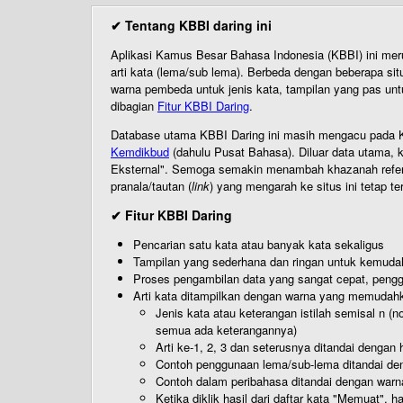
✔ Tentang KBBI daring ini
Aplikasi Kamus Besar Bahasa Indonesia (KBBI) ini me
arti kata (lema/sub lema). Berbeda dengan beberapa sit
warna pembeda untuk jenis kata, tampilan yang pas unt
dibagian
Fitur KBBI Daring
.
Database utama KBBI Daring ini masih mengacu pada KB
Kemdikbud
(dahulu Pusat Bahasa). Diluar data utama, k
Eksternal". Semoga semakin menambah khazanah referensi
pranala/tautan (
link
) yang mengarah ke situs ini tetap te
✔ Fitur KBBI Daring
Pencarian satu kata atau banyak kata sekaligus
Tampilan yang sederhana dan ringan untuk kemud
Proses pengambilan data yang sangat cepat, pengg
Arti kata ditampilkan dengan warna yang memudah
Jenis kata atau keterangan istilah semisal n (
semua ada keterangannya)
Arti ke-1, 2, 3 dan seterusnya ditandai dengan h
Contoh penggunaan lema/sub-lema ditandai den
Contoh dalam peribahasa ditandai dengan warn
Ketika diklik hasil dari daftar kata "Memuat", 