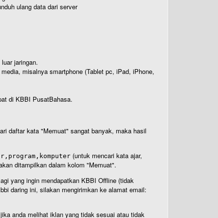
nduh ulang data dari server
luar jaringan.
i media, misalnya smartphone (Tablet pc, iPad, iPhone,
rdapat di KBBI PusatBahasa.
 dari daftar kata "Memuat" sangat banyak, maka hasil
(untuk mencari kata ajar,
ar,program,komputer
n akan ditampilkan dalam kolom "Memuat".
Bagi yang ingin mendapatkan KBBI Offline (tidak
bi daring ini, silakan mengirimkan ke alamat email:
ika anda melihat iklan yang tidak sesuai atau tidak