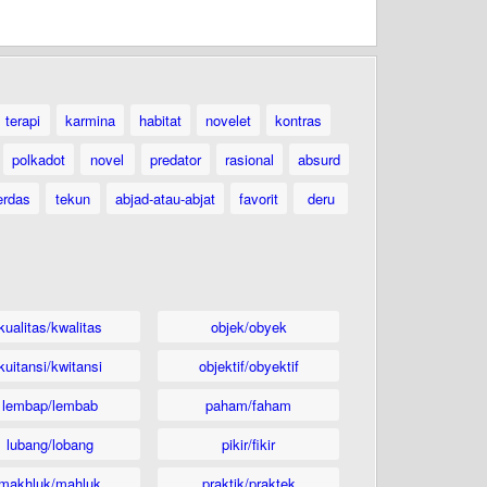
terapi
karmina
habitat
novelet
kontras
polkadot
novel
predator
rasional
absurd
erdas
tekun
abjad-atau-abjat
favorit
deru
kualitas/kwalitas
objek/obyek
kuitansi/kwitansi
objektif/obyektif
lembap/lembab
paham/faham
lubang/lobang
pikir/fikir
makhluk/mahluk
praktik/praktek