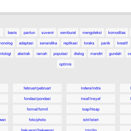
basis
pantun
suvenir
semburat
mengoleksi
komoditas
monolog
adaptasi
senandika
replikasi
toraks
panik
kreatif
ntologi
abstrak
ramah
populasi
dialog
mandiri
gundah
c
optimis
februari/pebruari
indera/indra
fondasi/pondasi
insaf/insyaf
formal/formil
isap/hisap
wan
foto/photo
istri/isteri
frekuensi/frekwensi
izin/ijin