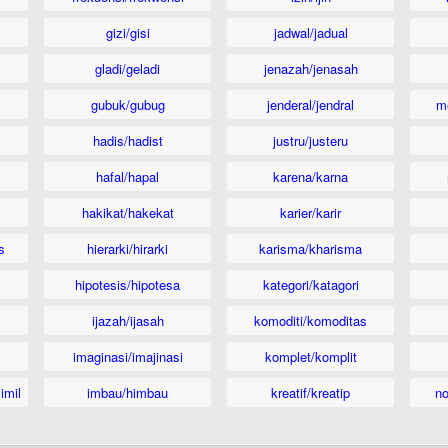
gizi/gisi
jadwal/jadual
gladi/geladi
jenazah/jenasah
gubuk/gubug
jenderal/jendral
m
hadis/hadist
justru/justeru
hafal/hapal
karena/karna
hakikat/hakekat
karier/karir
s
hierarki/hirarki
karisma/kharisma
hipotesis/hipotesa
kategori/katagori
ijazah/ijasah
komoditi/komoditas
imaginasi/imajinasi
komplet/komplit
imil
imbau/himbau
kreatif/kreatip
n