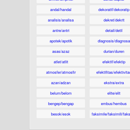
andal/handal
dekoratif/dekoratip
analisis/analisa
dekret/dekrit
antre/antri
detail/detil
apotek/apotik
diagnosis/diagnosa
asas/azaz
durian/duren
atlet/atlit
efektif/efektip
atmosfer/atmosfir
efektifitas/efektivita
azan/adzan
ekstra/extra
belum/belom
elite/elit
bengep/bengap
embus/hembus
besok/esok
faksimile/faksimili/faks