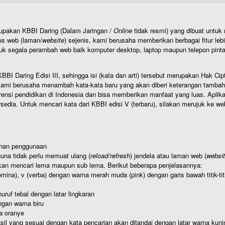
rupakan KBBI Daring (Dalam Jaringan /
Online
tidak resmi) yang dibuat unt
us web (laman/
website
) sejenis, kami berusaha memberikan berbagai fitur leb
uk segala perambah web baik komputer desktop, laptop maupun telepon pintar 
BI Daring Edisi III, sehingga isi (kata dan arti) tersebut merupakan Hak
ami berusaha menambah kata-kata baru yang akan diberi keterangan tambahan d
 pendidikan di Indonesia dan bisa memberikan manfaat yang luas. Aplikasi i
rsedia. Untuk mencari kata dari KBBI edisi V (terbaru), silakan merujuk ke we
ahan penggunaan
una tidak perlu memuat ulang (
reload/refresh
) jendela atau laman web (
websi
kan mencari lema maupun sub lema. Berikut beberapa penjelasannya:
nomina), v (verba) dengan warna merah muda (pink) dengan garis bawah titik-
uruf tebal dengan latar lingkaran
gan warna biru
a oranye
hasil yang sesuai dengan kata pencarian akan ditandai dengan latar warna kuni