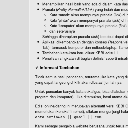
Menampilkan hasil baik yang ada di dalam kata dasa
Pranala (
Pretty Permalink/Link
) yang indah dan muda
Kata 'rumah' akan mempunyai pranala (
link
) di
Kata 'pintar' akan mempunyai pranala (
link
) di 
Kata 'komputer' akan mempunyai pranala (
link
)
dan seterusnya
Sehingga diharapkan pranala (
link
) tersebut dapat d
Aplikasi dikembangkan dengan konsep
Responsive
Tab), termasuk komputer dan netbook/laptop. Tamp
Tambahan kata-kata baru diluar KBBI edisi III
Penulisan singkatan di bagian definisi seperti misal
✔ Informasi Tambahan
Tidak semua hasil pencarian, terutama jika kata yang di
yang dapat langsung di klik akan dibatasi jumlahnya.
Untuk pencarian banyak kata sekaligus, bisa dilakuk
program dan komputer). Jika ditemukan, hasil utama ak
Edisi online/daring ini merupakan alternatif versi KBB
memerlukan koneksi internet), silakan mengunjungi hal
ebta.setiawan || gmail || com
Kami sebagai pengelola website berusaha untuk terus me