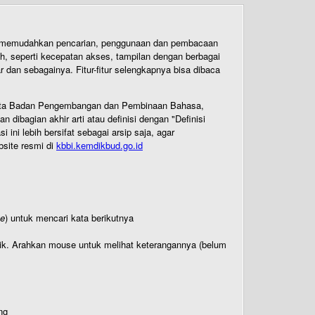
uk memudahkan pencarian, penggunaan dan pembacaan
ih, seperti kecepatan akses, tampilan dengan berbagai
dan sebagainya. Fitur-fitur selengkapnya bisa dibaca
 Cipta Badan Pengembangan dan Pembinaan Bahasa,
ibagian akhir arti atau definisi dengan "Definisi
ni lebih bersifat sebagai arsip saja, agar
bsite resmi di
kbbi.kemdikbud.go.id
te
) untuk mencari kata berikutnya
titik. Arahkan mouse untuk melihat keterangannya (belum
ng