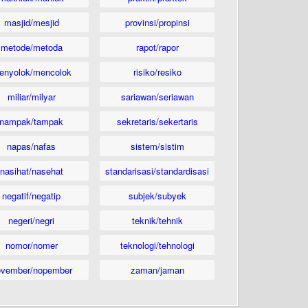
masjid/mesjid
provinsi/propinsi
metode/metoda
rapot/rapor
enyolok/mencolok
risiko/resiko
miliar/milyar
sariawan/seriawan
nampak/tampak
sekretaris/sekertaris
napas/nafas
sistem/sistim
nasihat/nasehat
standarisasi/standardisasi
negatif/negatip
subjek/subyek
negeri/negri
teknik/tehnik
nomor/nomer
teknologi/tehnologi
ovember/nopember
zaman/jaman