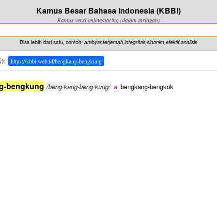
Kamus Besar Bahasa Indonesia (KBBI)
Kamus versi online/daring (dalam jaringan)
Bisa lebih dari satu, contoh:
ambyar,terjemah,integritas,sinonim,efektif,analisis
k
):
https://kbbi.web.id/bengkang-bengkung
g-bengkung
/beng·kang-beng·kung/
a
bengkang-bengkok