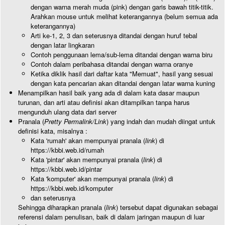
dengan warna merah muda (pink) dengan garis bawah titik-titik.
Arahkan mouse untuk melihat keterangannya (belum semua ada
keterangannya)
Arti ke-1, 2, 3 dan seterusnya ditandai dengan huruf tebal
dengan latar lingkaran
Contoh penggunaan lema/sub-lema ditandai dengan warna biru
Contoh dalam peribahasa ditandai dengan warna oranye
Ketika diklik hasil dari daftar kata "Memuat", hasil yang sesuai
dengan kata pencarian akan ditandai dengan latar warna kuning
Menampilkan hasil baik yang ada di dalam kata dasar maupun
turunan, dan arti atau definisi akan ditampilkan tanpa harus
mengunduh ulang data dari server
Pranala (
Pretty Permalink/Link
) yang indah dan mudah diingat untuk
definisi kata, misalnya :
Kata 'rumah' akan mempunyai pranala (
link
) di
https://kbbi.web.id/rumah
Kata 'pintar' akan mempunyai pranala (
link
) di
https://kbbi.web.id/pintar
Kata 'komputer' akan mempunyai pranala (
link
) di
https://kbbi.web.id/komputer
dan seterusnya
Sehingga diharapkan pranala (
link
) tersebut dapat digunakan sebagai
referensi dalam penulisan, baik di dalam jaringan maupun di luar