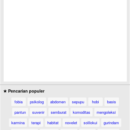
★ Pencarian populer
fobia
psikolog
abdomen
sepupu
hobi
basis
pantun
suvenir
semburat
komoditas
mengoleksi
karmina
terapi
habitat
novelet
solilokui
gurindam