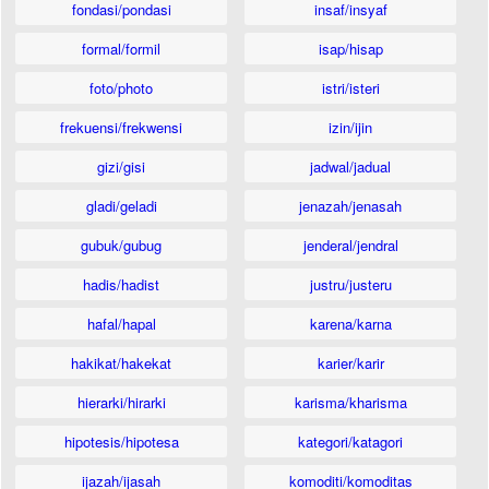
fondasi/pondasi
insaf/insyaf
formal/formil
isap/hisap
foto/photo
istri/isteri
frekuensi/frekwensi
izin/ijin
gizi/gisi
jadwal/jadual
gladi/geladi
jenazah/jenasah
gubuk/gubug
jenderal/jendral
hadis/hadist
justru/justeru
hafal/hapal
karena/karna
hakikat/hakekat
karier/karir
hierarki/hirarki
karisma/kharisma
hipotesis/hipotesa
kategori/katagori
ijazah/ijasah
komoditi/komoditas