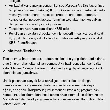
jaringan.
Aplikasi dikembangkan dengan konsep
Responsive Design
, artinya
tampilan situs web (
website
) KBBI ini akan cocok di berbagai media,
misalnya smartphone (Tablet pc, iPad, iPhone, Tab), termasuk
komputer dan netbook/laptop. Tampilan web akan menyesuaikan
dengan ukuran layar yang digunakan.
Tambahan kata-kata baru diluar KBBI edisi III
Penulisan singkatan di bagian definisi seperti misalnya: yg, dng, dl,
tt, dp, dr dan lainnya ditulis lengkap, tidak seperti yang terdapat di
KBBI PusatBahasa.
✔ Informasi Tambahan
Tidak semua hasil pencarian, terutama jika kata yang dicari terdiri dari 2
atau 3 huruf, akan ditampilkan semua. Jika hasil pencarian dari daftar
kata "Memuat" sangat banyak, maka hasil yang dapat langsung di klik
akan dibatasi jumlahnya.
Untuk pencarian banyak kata sekaligus, bisa dilakukan dengan
memisahkan masing-masing kata dengan tanda koma, misalnya:
(untuk mencari kata ajar, program dan
ajar,program,komputer
komputer). Jika ditemukan, hasil utama akan ditampilkan dalam kolom
"kata dasar" dan hasil yang berupa kata turunan akan ditampilkan dalam
kolom "Memuat".