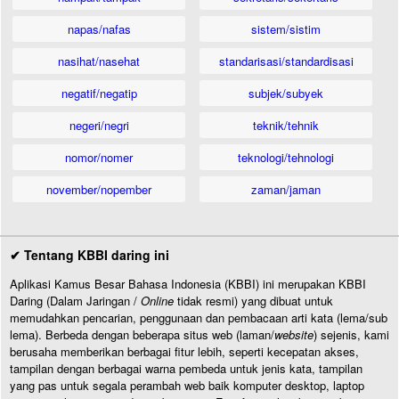
napas/nafas
sistem/sistim
nasihat/nasehat
standarisasi/standardisasi
negatif/negatip
subjek/subyek
negeri/negri
teknik/tehnik
nomor/nomer
teknologi/tehnologi
november/nopember
zaman/jaman
✔ Tentang KBBI daring ini
Aplikasi Kamus Besar Bahasa Indonesia (KBBI) ini merupakan KBBI
Daring (Dalam Jaringan /
Online
tidak resmi) yang dibuat untuk
memudahkan pencarian, penggunaan dan pembacaan arti kata (lema/sub
lema). Berbeda dengan beberapa situs web (laman/
website
) sejenis, kami
berusaha memberikan berbagai fitur lebih, seperti kecepatan akses,
tampilan dengan berbagai warna pembeda untuk jenis kata, tampilan
yang pas untuk segala perambah web baik komputer desktop, laptop