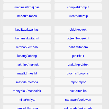
imaginasi/imajinasi
komplet/komplit
imbau/himbau
kreatif/kreatip
kualitas/kwalitas
objek/obyek
kuitansi/kwitansi
objektif/obyektif
lembap/lembab
paham/faham
lubang/lobang
pikir/fikir
makhluk/mahluk
praktik/praktek
masjid/mesjid
provinsi/propinsi
metode/metoda
rapot/rapor
menyolok/mencolok
risiko/resiko
miliar/milyar
sariawan/seriawan
nampak/tampak
sekretaris/sekertaris