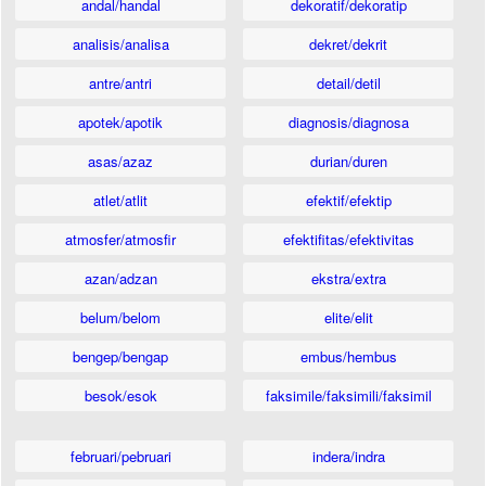
andal/handal
dekoratif/dekoratip
analisis/analisa
dekret/dekrit
antre/antri
detail/detil
apotek/apotik
diagnosis/diagnosa
asas/azaz
durian/duren
atlet/atlit
efektif/efektip
atmosfer/atmosfir
efektifitas/efektivitas
azan/adzan
ekstra/extra
belum/belom
elite/elit
bengep/bengap
embus/hembus
besok/esok
faksimile/faksimili/faksimil
februari/pebruari
indera/indra