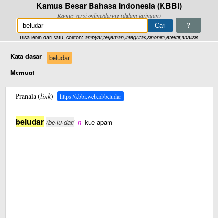
Kamus Besar Bahasa Indonesia (KBBI)
Kamus versi online/daring (dalam jaringan)
?
Bisa lebih dari satu, contoh:
ambyar,terjemah,integritas,sinonim,efektif,analisis
Kata dasar
beludar
Memuat
Pranala (
link
):
https://kbbi.web.id/beludar
beludar
/be·lu·dar/
n
kue apam