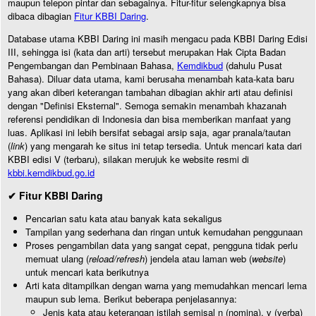
maupun telepon pintar dan sebagainya. Fitur-fitur selengkapnya bisa
dibaca dibagian
Fitur KBBI Daring
.
Database utama KBBI Daring ini masih mengacu pada KBBI Daring Edisi
III, sehingga isi (kata dan arti) tersebut merupakan Hak Cipta Badan
Pengembangan dan Pembinaan Bahasa,
Kemdikbud
(dahulu Pusat
Bahasa). Diluar data utama, kami berusaha menambah kata-kata baru
yang akan diberi keterangan tambahan dibagian akhir arti atau definisi
dengan "Definisi Eksternal". Semoga semakin menambah khazanah
referensi pendidikan di Indonesia dan bisa memberikan manfaat yang
luas. Aplikasi ini lebih bersifat sebagai arsip saja, agar pranala/tautan
(
link
) yang mengarah ke situs ini tetap tersedia. Untuk mencari kata dari
KBBI edisi V (terbaru), silakan merujuk ke website resmi di
kbbi.kemdikbud.go.id
✔ Fitur KBBI Daring
Pencarian satu kata atau banyak kata sekaligus
Tampilan yang sederhana dan ringan untuk kemudahan penggunaan
Proses pengambilan data yang sangat cepat, pengguna tidak perlu
memuat ulang (
reload/refresh
) jendela atau laman web (
website
)
untuk mencari kata berikutnya
Arti kata ditampilkan dengan warna yang memudahkan mencari lema
maupun sub lema. Berikut beberapa penjelasannya:
Jenis kata atau keterangan istilah semisal n (nomina), v (verba)