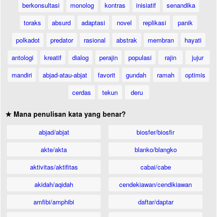
berkonsultasi
monolog
kontras
inisiatif
senandika
toraks
absurd
adaptasi
novel
replikasi
panik
polkadot
predator
rasional
abstrak
membran
hayati
antologi
kreatif
dialog
perajin
populasi
rajin
jujur
mandiri
abjad-atau-abjat
favorit
gundah
ramah
optimis
cerdas
tekun
deru
★ Mana penulisan kata yang benar?
abjad/abjat
biosfer/biosfir
akte/akta
blanko/blangko
aktivitas/aktifitas
cabai/cabe
akidah/aqidah
cendekiawan/cendikiawan
amfibi/amphibi
daftar/daptar