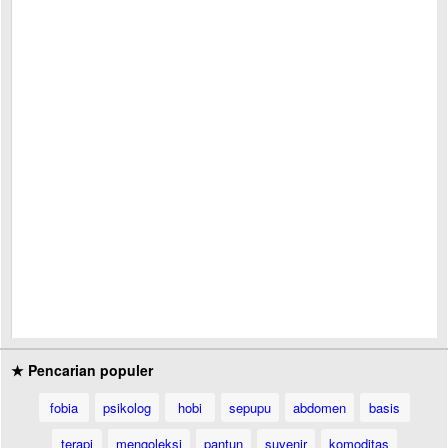
★ Pencarian populer
fobia
psikolog
hobi
sepupu
abdomen
basis
terapi
mengoleksi
pantun
suvenir
komoditas