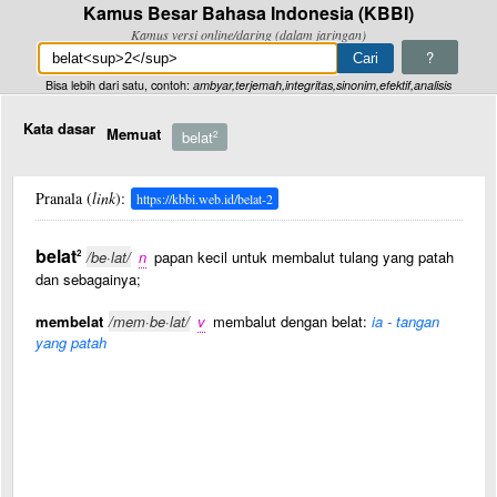
Kamus Besar Bahasa Indonesia (KBBI)
Kamus versi online/daring (dalam jaringan)
?
Bisa lebih dari satu, contoh:
ambyar,terjemah,integritas,sinonim,efektif,analisis
Kata dasar
Memuat
belat
2
Pranala (
link
):
https://kbbi.web.id/belat-2
belat
2
/be·lat/
n
papan kecil untuk membalut tulang yang patah
dan sebagainya;
membelat
/mem·be·lat/
v
membalut dengan belat:
ia - tangan
yang patah