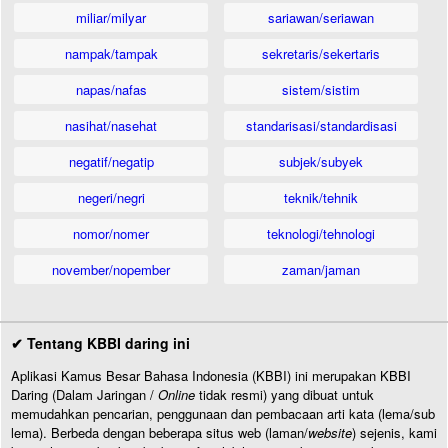
miliar/milyar
sariawan/seriawan
nampak/tampak
sekretaris/sekertaris
napas/nafas
sistem/sistim
nasihat/nasehat
standarisasi/standardisasi
negatif/negatip
subjek/subyek
negeri/negri
teknik/tehnik
nomor/nomer
teknologi/tehnologi
november/nopember
zaman/jaman
✔ Tentang KBBI daring ini
Aplikasi Kamus Besar Bahasa Indonesia (KBBI) ini merupakan KBBI
Daring (Dalam Jaringan /
Online
tidak resmi) yang dibuat untuk
memudahkan pencarian, penggunaan dan pembacaan arti kata (lema/sub
lema). Berbeda dengan beberapa situs web (laman/
website
) sejenis, kami