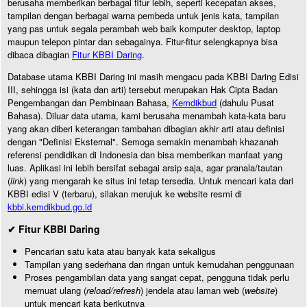
berusaha memberikan berbagai fitur lebih, seperti kecepatan akses,
tampilan dengan berbagai warna pembeda untuk jenis kata, tampilan
yang pas untuk segala perambah web baik komputer desktop, laptop
maupun telepon pintar dan sebagainya. Fitur-fitur selengkapnya bisa
dibaca dibagian
Fitur KBBI Daring
.
Database utama KBBI Daring ini masih mengacu pada KBBI Daring Edisi
III, sehingga isi (kata dan arti) tersebut merupakan Hak Cipta Badan
Pengembangan dan Pembinaan Bahasa,
Kemdikbud
(dahulu Pusat
Bahasa). Diluar data utama, kami berusaha menambah kata-kata baru
yang akan diberi keterangan tambahan dibagian akhir arti atau definisi
dengan "Definisi Eksternal". Semoga semakin menambah khazanah
referensi pendidikan di Indonesia dan bisa memberikan manfaat yang
luas. Aplikasi ini lebih bersifat sebagai arsip saja, agar pranala/tautan
(
link
) yang mengarah ke situs ini tetap tersedia. Untuk mencari kata dari
KBBI edisi V (terbaru), silakan merujuk ke website resmi di
kbbi.kemdikbud.go.id
✔ Fitur KBBI Daring
Pencarian satu kata atau banyak kata sekaligus
Tampilan yang sederhana dan ringan untuk kemudahan penggunaan
Proses pengambilan data yang sangat cepat, pengguna tidak perlu
memuat ulang (
reload/refresh
) jendela atau laman web (
website
)
untuk mencari kata berikutnya