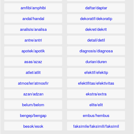
amfibi/amphibi
daftar/daptar
andal/handal
dekoratif/dekoratip
analisis/analisa
dekret/dekrit
antre/antri
detail/detil
apotek/apotik
diagnosis/diagnosa
asas/azaz
durian/duren
atlet/atlit
efektif/efektip
atmosfer/atmosfir
efektifitas/efektivitas
azan/adzan
ekstra/extra
belum/belom
elite/elit
bengep/bengap
embus/hembus
besok/esok
faksimile/faksimili/faksimil