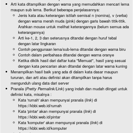
Arti kata ditampilkan dengan warna yang memudahkan mencari lema
maupun sub lema. Berikut beberapa penjelasannya:
Jenis kata atau keterangan istilah semisal n (nomina), v (verba)
dengan warna merah muda (pink) dengan garis bawah titik-titik.
Arahkan mouse untuk melihat keterangannya (belum semua ada
keterangannya)
Arti ke-1, 2, 3 dan seterusnya ditandai dengan huruf tebal
dengan latar lingkaran
Contoh penggunaan lema/sub-lema ditandai dengan warna biru
Contoh dalam peribahasa ditandai dengan warna oranye
Ketika diklik hasil dari daftar kata "Memuat", hasil yang sesuai
dengan kata pencarian akan ditandai dengan latar warna kuning
Menampilkan hasil baik yang ada di dalam kata dasar maupun
turunan, dan arti atau definisi akan ditampilkan tanpa harus
mengunduh ulang data dari server
Pranala (
Pretty Permalink/Link
) yang indah dan mudah diingat untuk
definisi kata, misalnya :
Kata 'rumah' akan mempunyai pranala (
link
) di
https://kbbi.web.id/rumah
Kata 'pintar' akan mempunyai pranala (
link
) di
https://kbbi.web.id/pintar
Kata 'komputer' akan mempunyai pranala (
link
) di
https://kbbi.web.id/komputer