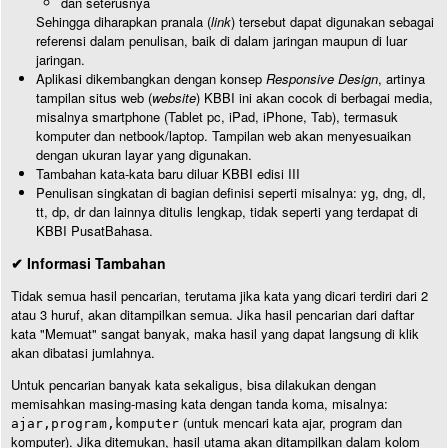
dan seterusnya
Sehingga diharapkan pranala (
link
) tersebut dapat digunakan sebagai
referensi dalam penulisan, baik di dalam jaringan maupun di luar
jaringan.
Aplikasi dikembangkan dengan konsep
Responsive Design
, artinya
tampilan situs web (
website
) KBBI ini akan cocok di berbagai media,
misalnya smartphone (Tablet pc, iPad, iPhone, Tab), termasuk
komputer dan netbook/laptop. Tampilan web akan menyesuaikan
dengan ukuran layar yang digunakan.
Tambahan kata-kata baru diluar KBBI edisi III
Penulisan singkatan di bagian definisi seperti misalnya: yg, dng, dl,
tt, dp, dr dan lainnya ditulis lengkap, tidak seperti yang terdapat di
KBBI PusatBahasa.
✔ Informasi Tambahan
Tidak semua hasil pencarian, terutama jika kata yang dicari terdiri dari 2
atau 3 huruf, akan ditampilkan semua. Jika hasil pencarian dari daftar
kata "Memuat" sangat banyak, maka hasil yang dapat langsung di klik
akan dibatasi jumlahnya.
Untuk pencarian banyak kata sekaligus, bisa dilakukan dengan
memisahkan masing-masing kata dengan tanda koma, misalnya:
(untuk mencari kata ajar, program dan
ajar,program,komputer
komputer). Jika ditemukan, hasil utama akan ditampilkan dalam kolom