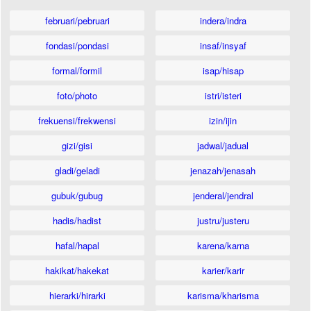
februari/pebruari
indera/indra
fondasi/pondasi
insaf/insyaf
formal/formil
isap/hisap
foto/photo
istri/isteri
frekuensi/frekwensi
izin/ijin
gizi/gisi
jadwal/jadual
gladi/geladi
jenazah/jenasah
gubuk/gubug
jenderal/jendral
hadis/hadist
justru/justeru
hafal/hapal
karena/karna
hakikat/hakekat
karier/karir
hierarki/hirarki
karisma/kharisma