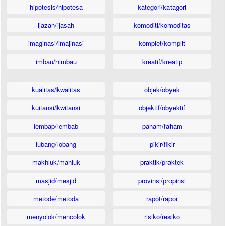
hipotesis/hipotesa
kategori/katagori
ijazah/ijasah
komoditi/komoditas
imaginasi/imajinasi
komplet/komplit
imbau/himbau
kreatif/kreatip
kualitas/kwalitas
objek/obyek
kuitansi/kwitansi
objektif/obyektif
lembap/lembab
paham/faham
lubang/lobang
pikir/fikir
makhluk/mahluk
praktik/praktek
masjid/mesjid
provinsi/propinsi
metode/metoda
rapot/rapor
menyolok/mencolok
risiko/resiko