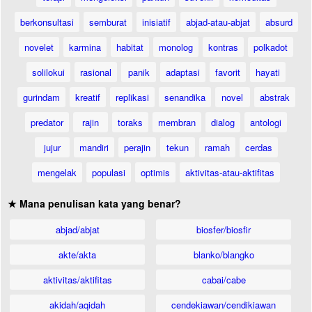
berkonsultasi
semburat
inisiatif
abjad-atau-abjat
absurd
novelet
karmina
habitat
monolog
kontras
polkadot
solilokui
rasional
panik
adaptasi
favorit
hayati
gurindam
kreatif
replikasi
senandika
novel
abstrak
predator
rajin
toraks
membran
dialog
antologi
jujur
mandiri
perajin
tekun
ramah
cerdas
mengelak
populasi
optimis
aktivitas-atau-aktifitas
★ Mana penulisan kata yang benar?
abjad/abjat
biosfer/biosfir
akte/akta
blanko/blangko
aktivitas/aktifitas
cabai/cabe
akidah/aqidah
cendekiawan/cendikiawan