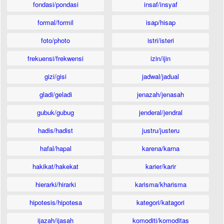
fondasi/pondasi
insaf/insyaf
formal/formil
isap/hisap
foto/photo
istri/isteri
frekuensi/frekwensi
izin/ijin
gizi/gisi
jadwal/jadual
gladi/geladi
jenazah/jenasah
gubuk/gubug
jenderal/jendral
hadis/hadist
justru/justeru
hafal/hapal
karena/karna
hakikat/hakekat
karier/karir
hierarki/hirarki
karisma/kharisma
hipotesis/hipotesa
kategori/katagori
ijazah/ijasah
komoditi/komoditas