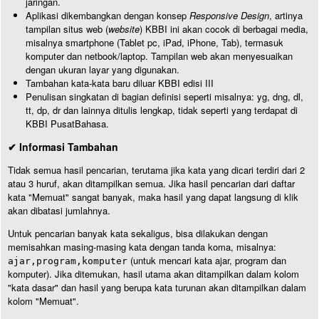
jaringan.
Aplikasi dikembangkan dengan konsep
Responsive Design
, artinya
tampilan situs web (
website
) KBBI ini akan cocok di berbagai media,
misalnya smartphone (Tablet pc, iPad, iPhone, Tab), termasuk
komputer dan netbook/laptop. Tampilan web akan menyesuaikan
dengan ukuran layar yang digunakan.
Tambahan kata-kata baru diluar KBBI edisi III
Penulisan singkatan di bagian definisi seperti misalnya: yg, dng, dl,
tt, dp, dr dan lainnya ditulis lengkap, tidak seperti yang terdapat di
KBBI PusatBahasa.
✔ Informasi Tambahan
Tidak semua hasil pencarian, terutama jika kata yang dicari terdiri dari 2
atau 3 huruf, akan ditampilkan semua. Jika hasil pencarian dari daftar
kata "Memuat" sangat banyak, maka hasil yang dapat langsung di klik
akan dibatasi jumlahnya.
Untuk pencarian banyak kata sekaligus, bisa dilakukan dengan
memisahkan masing-masing kata dengan tanda koma, misalnya:
(untuk mencari kata ajar, program dan
ajar,program,komputer
komputer). Jika ditemukan, hasil utama akan ditampilkan dalam kolom
"kata dasar" dan hasil yang berupa kata turunan akan ditampilkan dalam
kolom "Memuat".