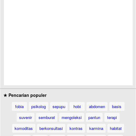
★ Pencarian populer
fobia
psikolog
sepupu
hobi
abdomen
basis
suvenir
semburat
mengoleksi
pantun
terapi
komoditas
berkonsultasi
kontras
karmina
habitat