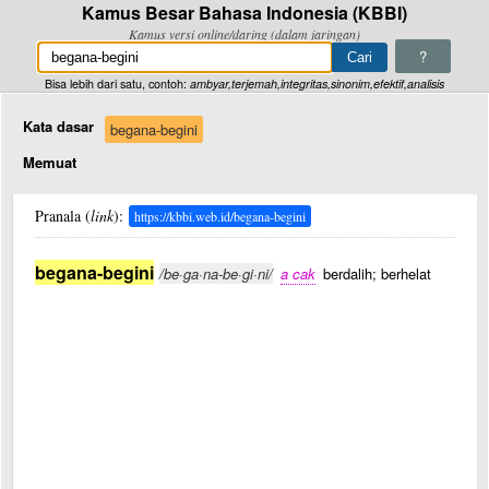
Kamus Besar Bahasa Indonesia (KBBI)
Kamus versi online/daring (dalam jaringan)
?
Bisa lebih dari satu, contoh:
ambyar,terjemah,integritas,sinonim,efektif,analisis
Kata dasar
begana-begini
Memuat
Pranala (
link
):
https://kbbi.web.id/begana-begini
begana-begini
/be·ga·na-be·gi·ni/
a cak
berdalih; berhelat