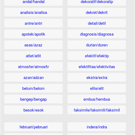
andal/handal
dekoratif/dekoratip
analisis/analisa
dekret/dekrit
antre/antri
detail/detil
apotek/apotik
diagnosis/diagnosa
asas/azaz
durian/duren
atlet/atlit
efektif/efektip
atmosfer/atmosfir
efektifitas/efektivitas
azan/adzan
ekstra/extra
belum/belom
elite/elit
bengep/bengap
embus/hembus
besok/esok
faksimile/faksimili/faksimil
februari/pebruari
indera/indra