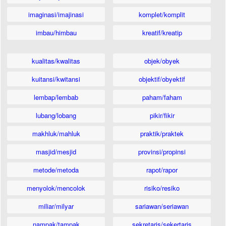
imaginasi/imajinasi
komplet/komplit
imbau/himbau
kreatif/kreatip
kualitas/kwalitas
objek/obyek
kuitansi/kwitansi
objektif/obyektif
lembap/lembab
paham/faham
lubang/lobang
pikir/fikir
makhluk/mahluk
praktik/praktek
masjid/mesjid
provinsi/propinsi
metode/metoda
rapot/rapor
menyolok/mencolok
risiko/resiko
miliar/milyar
sariawan/seriawan
nampak/tampak
sekretaris/sekertaris