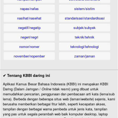
napas/nafas
sistem/sistim
nasihat/nasehat
standarisasi/standardisasi
negatif/negatip
subjek/subyek
negeri/negri
teknik/tehnik
nomor/nomer
teknologi/tehnologi
november/nopember
zaman/jaman
✔ Tentang KBBI daring ini
Aplikasi Kamus Besar Bahasa Indonesia (KBBI) ini merupakan KBBI
Daring (Dalam Jaringan /
Online
tidak resmi) yang dibuat untuk
memudahkan pencarian, penggunaan dan pembacaan arti kata (lema/sub
lema). Berbeda dengan beberapa situs web (laman/
website
) sejenis, kami
berusaha memberikan berbagai fitur lebih, seperti kecepatan akses,
tampilan dengan berbagai warna pembeda untuk jenis kata, tampilan
yang pas untuk segala perambah web baik komputer desktop, laptop