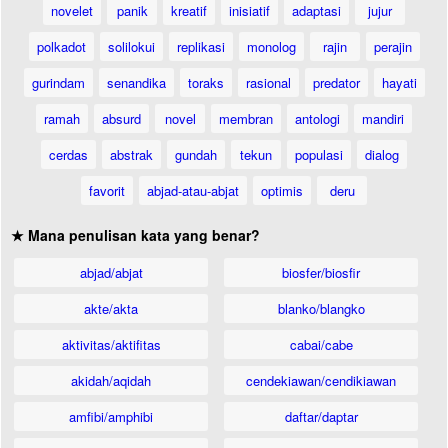
novelet
panik
kreatif
inisiatif
adaptasi
jujur
polkadot
solilokui
replikasi
monolog
rajin
perajin
gurindam
senandika
toraks
rasional
predator
hayati
ramah
absurd
novel
membran
antologi
mandiri
cerdas
abstrak
gundah
tekun
populasi
dialog
favorit
abjad-atau-abjat
optimis
deru
★ Mana penulisan kata yang benar?
abjad/abjat
biosfer/biosfir
akte/akta
blanko/blangko
aktivitas/aktifitas
cabai/cabe
akidah/aqidah
cendekiawan/cendikiawan
amfibi/amphibi
daftar/daptar