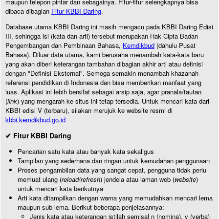
maupun telepon pintar dan sebagainya. Fitur-fitur selengkapnya bisa
dibaca dibagian
Fitur KBBI Daring
.
Database utama KBBI Daring ini masih mengacu pada KBBI Daring Edisi
III, sehingga isi (kata dan arti) tersebut merupakan Hak Cipta Badan
Pengembangan dan Pembinaan Bahasa,
Kemdikbud
(dahulu Pusat
Bahasa). Diluar data utama, kami berusaha menambah kata-kata baru
yang akan diberi keterangan tambahan dibagian akhir arti atau definisi
dengan "Definisi Eksternal". Semoga semakin menambah khazanah
referensi pendidikan di Indonesia dan bisa memberikan manfaat yang
luas. Aplikasi ini lebih bersifat sebagai arsip saja, agar pranala/tautan
(
link
) yang mengarah ke situs ini tetap tersedia. Untuk mencari kata dari
KBBI edisi V (terbaru), silakan merujuk ke website resmi di
kbbi.kemdikbud.go.id
✔ Fitur KBBI Daring
Pencarian satu kata atau banyak kata sekaligus
Tampilan yang sederhana dan ringan untuk kemudahan penggunaan
Proses pengambilan data yang sangat cepat, pengguna tidak perlu
memuat ulang (
reload/refresh
) jendela atau laman web (
website
)
untuk mencari kata berikutnya
Arti kata ditampilkan dengan warna yang memudahkan mencari lema
maupun sub lema. Berikut beberapa penjelasannya:
Jenis kata atau keterangan istilah semisal n (nomina), v (verba)