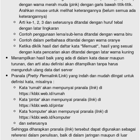
dengan warna merah muda (pink) dengan garis bawah titik-titik.
Arahkan mouse untuk melihat keterangannya (belum semua ada
keterangannya)
Arti ke-1, 2, 3 dan seterusnya ditandai dengan huruf tebal
dengan latar lingkaran
Contoh penggunaan lema/sub-lema ditandai dengan warna biru
Contoh dalam peribahasa ditandai dengan warna oranye
Ketika diklik hasil dari daftar kata "Memuat", hasil yang sesuai
dengan kata pencarian akan ditandai dengan latar warna kuning
Menampilkan hasil baik yang ada di dalam kata dasar maupun
turunan, dan arti atau definisi akan ditampilkan tanpa harus
mengunduh ulang data dari server
Pranala (
Pretty Permalink/Link
) yang indah dan mudah diingat untuk
definisi kata, misalnya :
Kata 'rumah' akan mempunyai pranala (
link
) di
https://kbbi.web.id/rumah
Kata 'pintar' akan mempunyai pranala (
link
) di
https://kbbi.web.id/pintar
Kata 'komputer' akan mempunyai pranala (
link
) di
https://kbbi.web.id/komputer
dan seterusnya
Sehingga diharapkan pranala (
link
) tersebut dapat digunakan sebagai
referensi dalam penulisan, baik di dalam jaringan maupun di luar