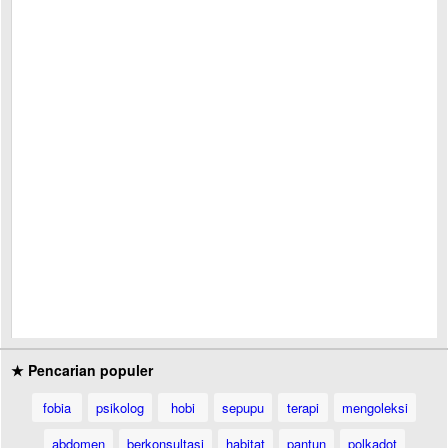
★ Pencarian populer
fobia
psikolog
hobi
sepupu
terapi
mengoleksi
abdomen
berkonsultasi
habitat
pantun
polkadot