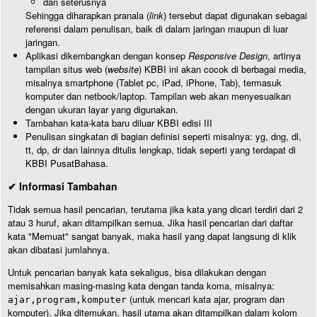
dan seterusnya
Sehingga diharapkan pranala (
link
) tersebut dapat digunakan sebagai
referensi dalam penulisan, baik di dalam jaringan maupun di luar
jaringan.
Aplikasi dikembangkan dengan konsep
Responsive Design
, artinya
tampilan situs web (
website
) KBBI ini akan cocok di berbagai media,
misalnya smartphone (Tablet pc, iPad, iPhone, Tab), termasuk
komputer dan netbook/laptop. Tampilan web akan menyesuaikan
dengan ukuran layar yang digunakan.
Tambahan kata-kata baru diluar KBBI edisi III
Penulisan singkatan di bagian definisi seperti misalnya: yg, dng, dl,
tt, dp, dr dan lainnya ditulis lengkap, tidak seperti yang terdapat di
KBBI PusatBahasa.
✔ Informasi Tambahan
Tidak semua hasil pencarian, terutama jika kata yang dicari terdiri dari 2
atau 3 huruf, akan ditampilkan semua. Jika hasil pencarian dari daftar
kata "Memuat" sangat banyak, maka hasil yang dapat langsung di klik
akan dibatasi jumlahnya.
Untuk pencarian banyak kata sekaligus, bisa dilakukan dengan
memisahkan masing-masing kata dengan tanda koma, misalnya:
(untuk mencari kata ajar, program dan
ajar,program,komputer
komputer). Jika ditemukan, hasil utama akan ditampilkan dalam kolom