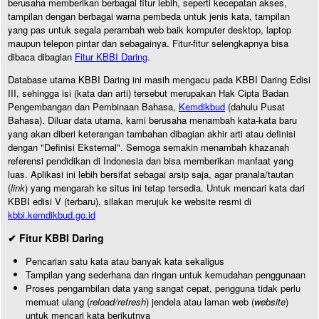
berusaha memberikan berbagai fitur lebih, seperti kecepatan akses,
tampilan dengan berbagai warna pembeda untuk jenis kata, tampilan
yang pas untuk segala perambah web baik komputer desktop, laptop
maupun telepon pintar dan sebagainya. Fitur-fitur selengkapnya bisa
dibaca dibagian
Fitur KBBI Daring
.
Database utama KBBI Daring ini masih mengacu pada KBBI Daring Edisi
III, sehingga isi (kata dan arti) tersebut merupakan Hak Cipta Badan
Pengembangan dan Pembinaan Bahasa,
Kemdikbud
(dahulu Pusat
Bahasa). Diluar data utama, kami berusaha menambah kata-kata baru
yang akan diberi keterangan tambahan dibagian akhir arti atau definisi
dengan "Definisi Eksternal". Semoga semakin menambah khazanah
referensi pendidikan di Indonesia dan bisa memberikan manfaat yang
luas. Aplikasi ini lebih bersifat sebagai arsip saja, agar pranala/tautan
(
link
) yang mengarah ke situs ini tetap tersedia. Untuk mencari kata dari
KBBI edisi V (terbaru), silakan merujuk ke website resmi di
kbbi.kemdikbud.go.id
✔ Fitur KBBI Daring
Pencarian satu kata atau banyak kata sekaligus
Tampilan yang sederhana dan ringan untuk kemudahan penggunaan
Proses pengambilan data yang sangat cepat, pengguna tidak perlu
memuat ulang (
reload/refresh
) jendela atau laman web (
website
)
untuk mencari kata berikutnya