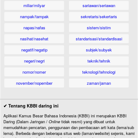
miliar/milyar
sariawan/seriawan
nampak/tampak
sekretaris/sekertaris
napas/nafas
sistem/sistim
nasihat/nasehat
standarisasi/standardisasi
negatif/negatip
subjek/subyek
negeri/negri
teknik/tehnik
nomor/nomer
teknologi/tehnologi
november/nopember
zaman/jaman
✔ Tentang KBBI daring ini
Aplikasi Kamus Besar Bahasa Indonesia (KBBI) ini merupakan KBBI
Daring (Dalam Jaringan /
Online
tidak resmi) yang dibuat untuk
memudahkan pencarian, penggunaan dan pembacaan arti kata (lema/sub
lema). Berbeda dengan beberapa situs web (laman/
website
) sejenis, kami