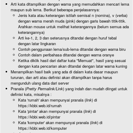
Arti kata ditampilkan dengan warna yang memudahkan mencari lema
maupun sub lema. Berikut beberapa penjelasannya:
Jenis kata atau keterangan istilah semisal n (nomina), v (verba)
dengan warna merah muda (pink) dengan garis bawah titik-titik.
Arahkan mouse untuk melihat keterangannya (belum semua ada
keterangannya)
Arti ke-1, 2, 3 dan seterusnya ditandai dengan huruf tebal
dengan latar lingkaran
Contoh penggunaan lema/sub-lema ditandai dengan warna biru
Contoh dalam peribahasa ditandai dengan warna oranye
Ketika diklik hasil dari daftar kata "Memuat", hasil yang sesuai
dengan kata pencarian akan ditandai dengan latar warna kuning
Menampilkan hasil baik yang ada di dalam kata dasar maupun
turunan, dan arti atau definisi akan ditampilkan tanpa harus
mengunduh ulang data dari server
Pranala (
Pretty Permalink/Link
) yang indah dan mudah diingat untuk
definisi kata, misalnya :
Kata 'rumah' akan mempunyai pranala (
link
) di
https://kbbi.web.id/rumah
Kata 'pintar' akan mempunyai pranala (
link
) di
https://kbbi.web.id/pintar
Kata 'komputer' akan mempunyai pranala (
link
) di
https://kbbi.web.id/komputer