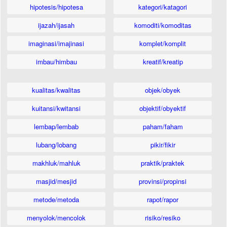
hipotesis/hipotesa
kategori/katagori
ijazah/ijasah
komoditi/komoditas
imaginasi/imajinasi
komplet/komplit
imbau/himbau
kreatif/kreatip
kualitas/kwalitas
objek/obyek
kuitansi/kwitansi
objektif/obyektif
lembap/lembab
paham/faham
lubang/lobang
pikir/fikir
makhluk/mahluk
praktik/praktek
masjid/mesjid
provinsi/propinsi
metode/metoda
rapot/rapor
menyolok/mencolok
risiko/resiko