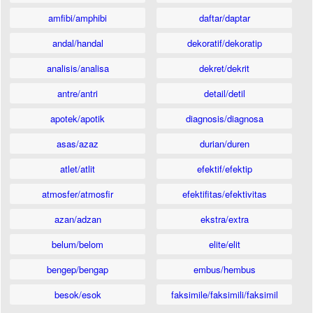
amfibi/amphibi
daftar/daptar
andal/handal
dekoratif/dekoratip
analisis/analisa
dekret/dekrit
antre/antri
detail/detil
apotek/apotik
diagnosis/diagnosa
asas/azaz
durian/duren
atlet/atlit
efektif/efektip
atmosfer/atmosfir
efektifitas/efektivitas
azan/adzan
ekstra/extra
belum/belom
elite/elit
bengep/bengap
embus/hembus
besok/esok
faksimile/faksimili/faksimil