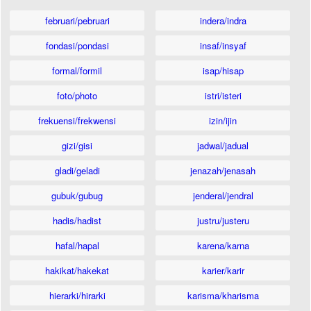
februari/pebruari
indera/indra
fondasi/pondasi
insaf/insyaf
formal/formil
isap/hisap
foto/photo
istri/isteri
frekuensi/frekwensi
izin/ijin
gizi/gisi
jadwal/jadual
gladi/geladi
jenazah/jenasah
gubuk/gubug
jenderal/jendral
hadis/hadist
justru/justeru
hafal/hapal
karena/karna
hakikat/hakekat
karier/karir
hierarki/hirarki
karisma/kharisma