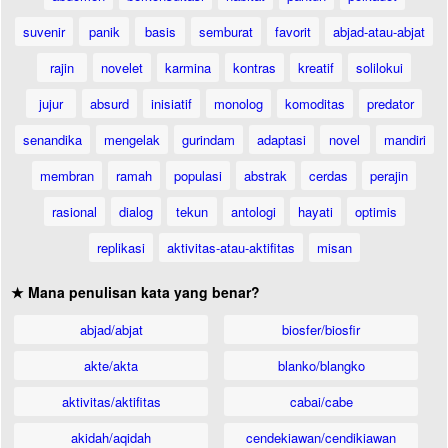
suvenir
panik
basis
semburat
favorit
abjad-atau-abjat
rajin
novelet
karmina
kontras
kreatif
solilokui
jujur
absurd
inisiatif
monolog
komoditas
predator
senandika
mengelak
gurindam
adaptasi
novel
mandiri
membran
ramah
populasi
abstrak
cerdas
perajin
rasional
dialog
tekun
antologi
hayati
optimis
replikasi
aktivitas-atau-aktifitas
misan
★ Mana penulisan kata yang benar?
abjad/abjat
biosfer/biosfir
akte/akta
blanko/blangko
aktivitas/aktifitas
cabai/cabe
akidah/aqidah
cendekiawan/cendikiawan