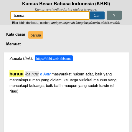
Kamus Besar Bahasa Indonesia (KBBI)
Kamus versi online/daring (dalam jaringan)
?
Bisa lebih dari satu, contoh:
ambyar,terjemah,integritas,sinonim,efektif,analisis
Kata dasar
banua
Memuat
Pranala (
link
):
https://kbbi.web.id/banua
banua
/ba·nua/
n Antr
masyarakat hukum adat, baik yang
mencakupi rumah yang didiami keluarga virilokal maupun yang
mencakupi keluarga, baik batih maupun yang sudah kawin (di
Nias)