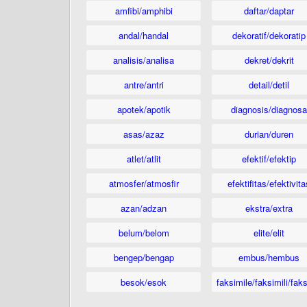
amfibi/amphibi
daftar/daptar
andal/handal
dekoratif/dekoratip
analisis/analisa
dekret/dekrit
antre/antri
detail/detil
apotek/apotik
diagnosis/diagnosa
asas/azaz
durian/duren
atlet/atlit
efektif/efektip
atmosfer/atmosfir
efektifitas/efektivita
azan/adzan
ekstra/extra
belum/belom
elite/elit
bengep/bengap
embus/hembus
besok/esok
faksimile/faksimili/faks