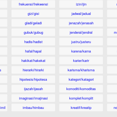
frekuensi/frekwensi
izin/ijin
gizi/gisi
jadwal/jadual
gladi/geladi
jenazah/jenasah
gubuk/gubug
jenderal/jendral
m
hadis/hadist
justru/justeru
hafal/hapal
karena/karna
hakikat/hakekat
karier/karir
s
hierarki/hirarki
karisma/kharisma
hipotesis/hipotesa
kategori/katagori
ijazah/ijasah
komoditi/komoditas
imaginasi/imajinasi
komplet/komplit
imil
imbau/himbau
kreatif/kreatip
n