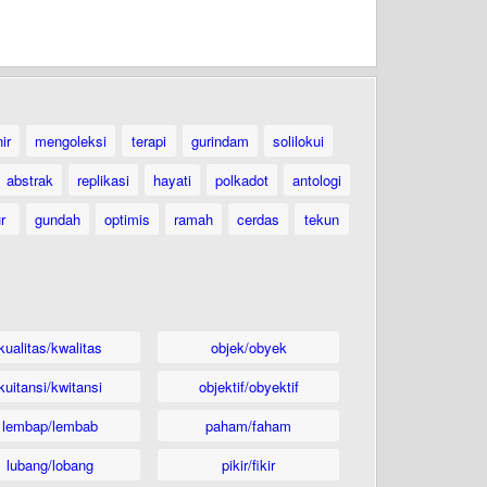
ir
mengoleksi
terapi
gurindam
solilokui
abstrak
replikasi
hayati
polkadot
antologi
ur
gundah
optimis
ramah
cerdas
tekun
kualitas/kwalitas
objek/obyek
kuitansi/kwitansi
objektif/obyektif
lembap/lembab
paham/faham
lubang/lobang
pikir/fikir