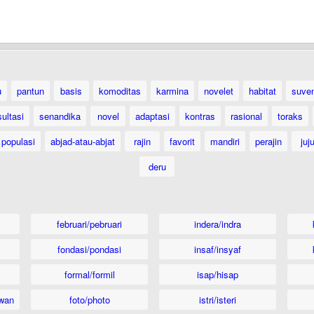
u
pantun
basis
komoditas
karmina
novelet
habitat
suven
ultasi
senandika
novel
adaptasi
kontras
rasional
toraks
populasi
abjad-atau-abjat
rajin
favorit
mandiri
perajin
juj
deru
februari/pebruari
indera/indra
fondasi/pondasi
insaf/insyaf
formal/formil
isap/hisap
wan
foto/photo
istri/isteri