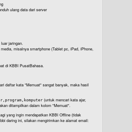
ng
nduh ulang data dari server
luar jaringan.
i media, misalnya smartphone (Tablet pc, iPad, iPhone,
rdapat di KBBI PusatBahasa.
 dari daftar kata "Memuat" sangat banyak, maka hasil
(untuk mencari kata ajar,
ar,program,komputer
n akan ditampilkan dalam kolom "Memuat".
Bagi yang ingin mendapatkan KBBI Offline (tidak
bi daring ini, silakan mengirimkan ke alamat email: