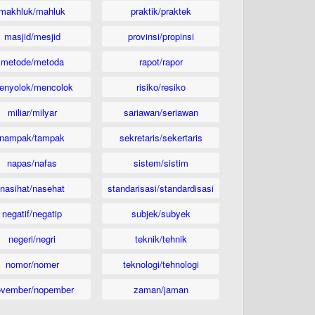
makhluk/mahluk
praktik/praktek
masjid/mesjid
provinsi/propinsi
metode/metoda
rapot/rapor
enyolok/mencolok
risiko/resiko
miliar/milyar
sariawan/seriawan
nampak/tampak
sekretaris/sekertaris
napas/nafas
sistem/sistim
nasihat/nasehat
standarisasi/standardisasi
negatif/negatip
subjek/subyek
negeri/negri
teknik/tehnik
nomor/nomer
teknologi/tehnologi
ovember/nopember
zaman/jaman