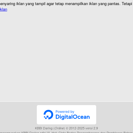
nyaring iklan yang tampil agar tetap menampilkan iklan yang pantas. Tetapi j
klan
KBBI Daring (
) © 2012-2025 versi 2.9
Online
menggunakan KBBI Daring edisi III, Hak Cipta Badan Pengembangan dan Pembinaan Bahas