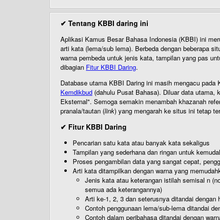
✔ Tentang KBBI daring ini
Aplikasi Kamus Besar Bahasa Indonesia (KBBI) ini me
arti kata (lema/sub lema). Berbeda dengan beberapa sit
warna pembeda untuk jenis kata, tampilan yang pas unt
dibagian
Fitur KBBI Daring
.
Database utama KBBI Daring ini masih mengacu pada KB
Kemdikbud
(dahulu Pusat Bahasa). Diluar data utama, k
Eksternal". Semoga semakin menambah khazanah referensi
pranala/tautan (
link
) yang mengarah ke situs ini tetap te
✔ Fitur KBBI Daring
Pencarian satu kata atau banyak kata sekaligus
Tampilan yang sederhana dan ringan untuk kemud
Proses pengambilan data yang sangat cepat, pengg
Arti kata ditampilkan dengan warna yang memudah
Jenis kata atau keterangan istilah semisal n (
semua ada keterangannya)
Arti ke-1, 2, 3 dan seterusnya ditandai dengan h
Contoh penggunaan lema/sub-lema ditandai den
Contoh dalam peribahasa ditandai dengan warn