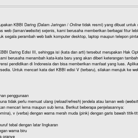
rupakan KBBI Daring (Dalam Jaringan /
Online
tidak resmi) yang dibuat unt
us web (laman/
website
) sejenis, kami berusaha memberikan berbagai fitur leb
uk segala perambah web baik komputer desktop, laptop maupun telepon pintar 
BI Daring Edisi III, sehingga isi (kata dan arti) tersebut merupakan Hak
ami berusaha menambah kata-kata baru yang akan diberi keterangan tambahan d
 pendidikan di Indonesia dan bisa memberikan manfaat yang luas. Aplikasi i
rsedia. Untuk mencari kata dari KBBI edisi V (terbaru), silakan merujuk ke we
ahan penggunaan
una tidak perlu memuat ulang (
reload/refresh
) jendela atau laman web (
websi
kan mencari lema maupun sub lema. Berikut beberapa penjelasannya:
nomina), v (verba) dengan warna merah muda (pink) dengan garis bawah titik-
uruf tebal dengan latar lingkaran
gan warna biru
a oranye