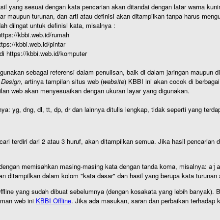
hasil yang sesuai dengan kata pencarian akan ditandai dengan latar warna kuni
r maupun turunan, dan arti atau definisi akan ditampilkan tanpa harus mengu
h diingat untuk definisi kata, misalnya :
 https://kbbi.web.id/rumah
https://kbbi.web.id/pintar
 di https://kbbi.web.id/komputer
igunakan sebagai referensi dalam penulisan, baik di dalam jaringan maupun di 
 Design
, artinya tampilan situs web (
website
) KBBI ini akan cocok di berbaga
ilan web akan menyesuaikan dengan ukuran layar yang digunakan.
nya: yg, dng, dl, tt, dp, dr dan lainnya ditulis lengkap, tidak seperti yang te
cari terdiri dari 2 atau 3 huruf, akan ditampilkan semua. Jika hasil pencarian
an dengan memisahkan masing-masing kata dengan tanda koma, misalnya:
aj
an ditampilkan dalam kolom "kata dasar" dan hasil yang berupa kata turuna
I Offline yang sudah dibuat sebelumnya (dengan kosakata yang lebih banyak). 
aman web ini
KBBI Offline
. Jika ada masukan, saran dan perbaikan terhadap kb