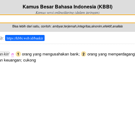
Kamus Besar Bahasa Indonesia (KBBI)
Kamus versi online/daring (dalam jaringan)
Bisa lebih dari satu, contoh:
ambyar,terjemah,integritas,sinonim,efektif,analisis
k
):
https://kbbi.web.id/bankir
n·kir/
n
orang yang mengusahakan bank;
orang yang memperdagang
1
2
an keuangan; cukong