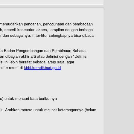
uk memudahkan pencarian, penggunaan dan pembacaan
ih, seperti kecepatan akses, tampilan dengan berbagai
dan sebagainya. Fitur-fitur selengkapnya bisa dibaca
 Cipta Badan Pengembangan dan Pembinaan Bahasa,
ibagian akhir arti atau definisi dengan "Definisi
ni lebih bersifat sebagai arsip saja, agar
bsite resmi di
kbbi.kemdikbud.go.id
te
) untuk mencari kata berikutnya
titik. Arahkan mouse untuk melihat keterangannya (belum