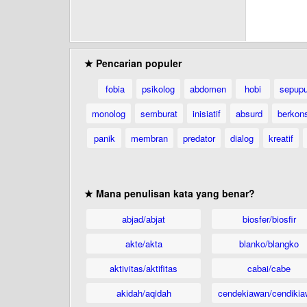
★ Pencarian populer
fobia
psikolog
abdomen
hobi
sepup
monolog
semburat
inisiatif
absurd
berkons
panik
membran
predator
dialog
kreatif
★ Mana penulisan kata yang benar?
abjad/abjat
biosfer/biosfir
akte/akta
blanko/blangko
aktivitas/aktifitas
cabai/cabe
akidah/aqidah
cendekiawan/cendikia