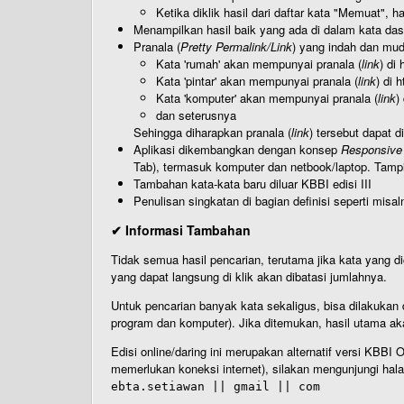
Ketika diklik hasil dari daftar kata "Memuat", 
Menampilkan hasil baik yang ada di dalam kata dasa
Pranala (
Pretty Permalink/Link
) yang indah dan muda
Kata 'rumah' akan mempunyai pranala (
link
) di
Kata 'pintar' akan mempunyai pranala (
link
) di 
Kata 'komputer' akan mempunyai pranala (
link
)
dan seterusnya
Sehingga diharapkan pranala (
link
) tersebut dapat d
Aplikasi dikembangkan dengan konsep
Responsive
Tab), termasuk komputer dan netbook/laptop. Tamp
Tambahan kata-kata baru diluar KBBI edisi III
Penulisan singkatan di bagian definisi seperti misal
✔ Informasi Tambahan
Tidak semua hasil pencarian, terutama jika kata yang di
yang dapat langsung di klik akan dibatasi jumlahnya.
Untuk pencarian banyak kata sekaligus, bisa dilakuk
program dan komputer). Jika ditemukan, hasil utama ak
Edisi online/daring ini merupakan alternatif versi KBB
memerlukan koneksi internet), silakan mengunjungi hal
ebta.setiawan || gmail || com