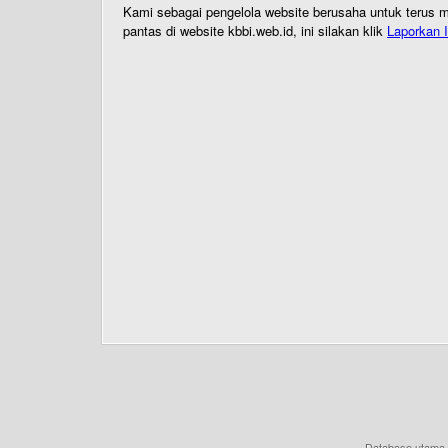
Kami sebagai pengelola website berusaha untuk terus me
pantas di website kbbi.web.id, ini silakan klik
Laporkan I
Database utama 