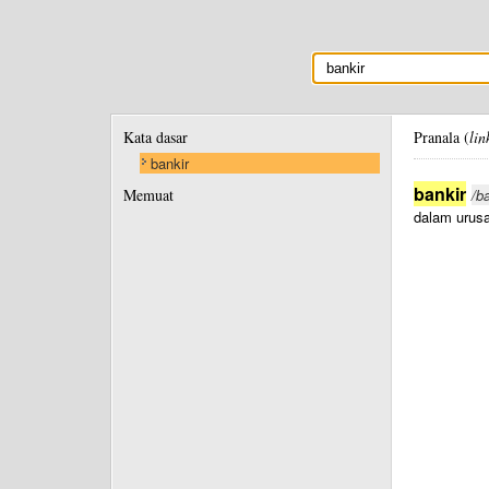
Kata dasar
Pranala (
lin
bankir
bankir
Memuat
/ba
dalam urus