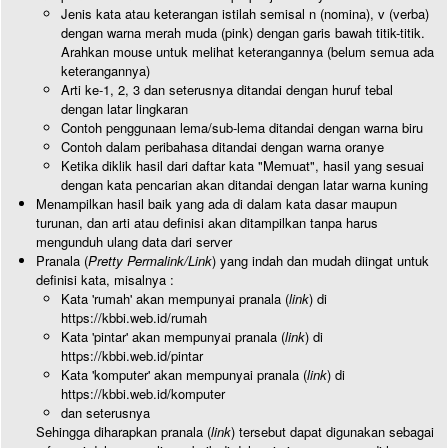
Jenis kata atau keterangan istilah semisal n (nomina), v (verba)
dengan warna merah muda (pink) dengan garis bawah titik-titik.
Arahkan mouse untuk melihat keterangannya (belum semua ada
keterangannya)
Arti ke-1, 2, 3 dan seterusnya ditandai dengan huruf tebal
dengan latar lingkaran
Contoh penggunaan lema/sub-lema ditandai dengan warna biru
Contoh dalam peribahasa ditandai dengan warna oranye
Ketika diklik hasil dari daftar kata "Memuat", hasil yang sesuai
dengan kata pencarian akan ditandai dengan latar warna kuning
Menampilkan hasil baik yang ada di dalam kata dasar maupun
turunan, dan arti atau definisi akan ditampilkan tanpa harus
mengunduh ulang data dari server
Pranala (
Pretty Permalink/Link
) yang indah dan mudah diingat untuk
definisi kata, misalnya :
Kata 'rumah' akan mempunyai pranala (
link
) di
https://kbbi.web.id/rumah
Kata 'pintar' akan mempunyai pranala (
link
) di
https://kbbi.web.id/pintar
Kata 'komputer' akan mempunyai pranala (
link
) di
https://kbbi.web.id/komputer
dan seterusnya
Sehingga diharapkan pranala (
link
) tersebut dapat digunakan sebagai