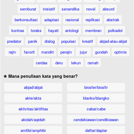
semburat
inisiatif
senandika
novel
absurd
berkonsultasi
adaptasi
rasional
replikasi
abstrak
kontras
toraks
hayati
antologi
membran
polkadot
predator
panik
dialog
populasi
kreatif
abjad-atau-abjat
rajin
favorit
mandiri
perajin
jujur
gundah
optimis
cerdas
deru
tekun
ramah
★ Mana penulisan kata yang benar?
abjad/abjat
biosfer/biosfir
akte/akta
blanko/blangko
aktivitas/aktifitas
cabai/cabe
akidah/aqidah
cendekiawan/cendikiawan
amfibi/amphibi
daftar/daptar