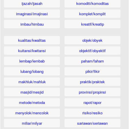
ijazah/ijasah
komoditi/komoditas
imaginasi/imajinasi
komplet/komplit
imbau/himbau
kreatif/kreatip
kualitas/kwalitas
objek/obyek
kuitansi/kwitansi
objektif/obyektif
lembap/lembab
paham/faham
lubang/lobang
pikir/fikir
makhluk/mahluk
praktik/praktek
masjid/mesjid
provinsi/propinsi
metode/metoda
rapot/rapor
menyolok/mencolok
risiko/resiko
miliar/milyar
sariawan/seriawan