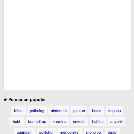
★ Pencarian populer
fobia
psikolog
abdomen
pantun
basis
sepupu
hobi
komoditas
karmina
novelet
habitat
suvenir
gurindam
solilokui
mengoleksi
monolog
terapi