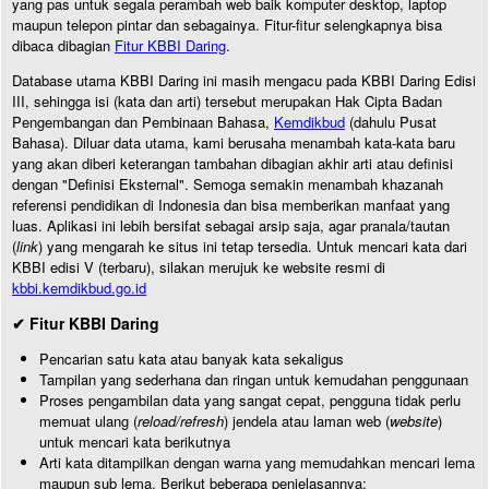
yang pas untuk segala perambah web baik komputer desktop, laptop
maupun telepon pintar dan sebagainya. Fitur-fitur selengkapnya bisa
dibaca dibagian
Fitur KBBI Daring
.
Database utama KBBI Daring ini masih mengacu pada KBBI Daring Edisi
III, sehingga isi (kata dan arti) tersebut merupakan Hak Cipta Badan
Pengembangan dan Pembinaan Bahasa,
Kemdikbud
(dahulu Pusat
Bahasa). Diluar data utama, kami berusaha menambah kata-kata baru
yang akan diberi keterangan tambahan dibagian akhir arti atau definisi
dengan "Definisi Eksternal". Semoga semakin menambah khazanah
referensi pendidikan di Indonesia dan bisa memberikan manfaat yang
luas. Aplikasi ini lebih bersifat sebagai arsip saja, agar pranala/tautan
(
link
) yang mengarah ke situs ini tetap tersedia. Untuk mencari kata dari
KBBI edisi V (terbaru), silakan merujuk ke website resmi di
kbbi.kemdikbud.go.id
✔ Fitur KBBI Daring
Pencarian satu kata atau banyak kata sekaligus
Tampilan yang sederhana dan ringan untuk kemudahan penggunaan
Proses pengambilan data yang sangat cepat, pengguna tidak perlu
memuat ulang (
reload/refresh
) jendela atau laman web (
website
)
untuk mencari kata berikutnya
Arti kata ditampilkan dengan warna yang memudahkan mencari lema
maupun sub lema. Berikut beberapa penjelasannya: