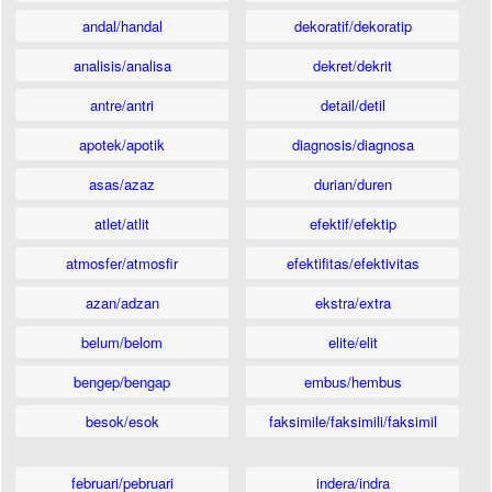
andal/handal
dekoratif/dekoratip
analisis/analisa
dekret/dekrit
antre/antri
detail/detil
apotek/apotik
diagnosis/diagnosa
asas/azaz
durian/duren
atlet/atlit
efektif/efektip
atmosfer/atmosfir
efektifitas/efektivitas
azan/adzan
ekstra/extra
belum/belom
elite/elit
bengep/bengap
embus/hembus
besok/esok
faksimile/faksimili/faksimil
februari/pebruari
indera/indra