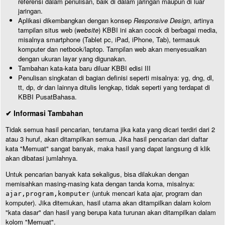
referensi dalam penulisan, baik di dalam jaringan maupun di luar
jaringan.
Aplikasi dikembangkan dengan konsep
Responsive Design
, artinya
tampilan situs web (
website
) KBBI ini akan cocok di berbagai media,
misalnya smartphone (Tablet pc, iPad, iPhone, Tab), termasuk
komputer dan netbook/laptop. Tampilan web akan menyesuaikan
dengan ukuran layar yang digunakan.
Tambahan kata-kata baru diluar KBBI edisi III
Penulisan singkatan di bagian definisi seperti misalnya: yg, dng, dl,
tt, dp, dr dan lainnya ditulis lengkap, tidak seperti yang terdapat di
KBBI PusatBahasa.
✔ Informasi Tambahan
Tidak semua hasil pencarian, terutama jika kata yang dicari terdiri dari 2
atau 3 huruf, akan ditampilkan semua. Jika hasil pencarian dari daftar
kata "Memuat" sangat banyak, maka hasil yang dapat langsung di klik
akan dibatasi jumlahnya.
Untuk pencarian banyak kata sekaligus, bisa dilakukan dengan
memisahkan masing-masing kata dengan tanda koma, misalnya:
(untuk mencari kata ajar, program dan
ajar,program,komputer
komputer). Jika ditemukan, hasil utama akan ditampilkan dalam kolom
"kata dasar" dan hasil yang berupa kata turunan akan ditampilkan dalam
kolom "Memuat".