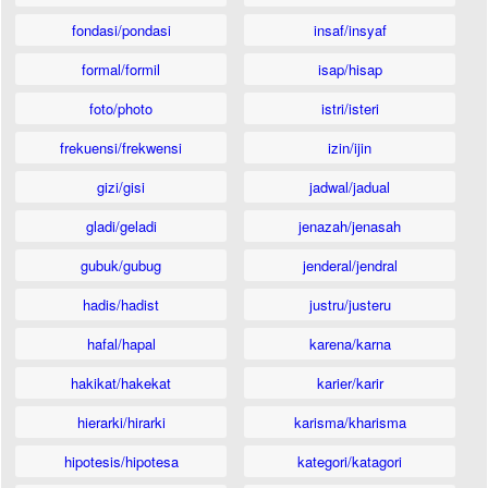
fondasi/pondasi
insaf/insyaf
formal/formil
isap/hisap
foto/photo
istri/isteri
frekuensi/frekwensi
izin/ijin
gizi/gisi
jadwal/jadual
gladi/geladi
jenazah/jenasah
gubuk/gubug
jenderal/jendral
hadis/hadist
justru/justeru
hafal/hapal
karena/karna
hakikat/hakekat
karier/karir
hierarki/hirarki
karisma/kharisma
hipotesis/hipotesa
kategori/katagori