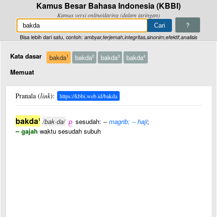
Kamus Besar Bahasa Indonesia (KBBI)
Kamus versi online/daring (dalam jaringan)
?
Bisa lebih dari satu, contoh:
ambyar,terjemah,integritas,sinonim,efektif,analisis
Kata dasar
bakda
bakda
bakda
bakda
1
2
3
4
Memuat
Pranala (
link
):
https://kbbi.web.id/bakda
bakda
1
/bak·da/
p
sesudah: --
magrib; -- haji
;
-- gajah
waktu sesudah subuh