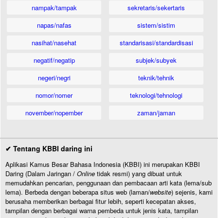
nampak/tampak
sekretaris/sekertaris
napas/nafas
sistem/sistim
nasihat/nasehat
standarisasi/standardisasi
negatif/negatip
subjek/subyek
negeri/negri
teknik/tehnik
nomor/nomer
teknologi/tehnologi
november/nopember
zaman/jaman
✔ Tentang KBBI daring ini
Aplikasi Kamus Besar Bahasa Indonesia (KBBI) ini merupakan KBBI
Daring (Dalam Jaringan /
Online
tidak resmi) yang dibuat untuk
memudahkan pencarian, penggunaan dan pembacaan arti kata (lema/sub
lema). Berbeda dengan beberapa situs web (laman/
website
) sejenis, kami
berusaha memberikan berbagai fitur lebih, seperti kecepatan akses,
tampilan dengan berbagai warna pembeda untuk jenis kata, tampilan