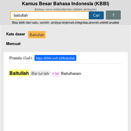
Kamus Besar Bahasa Indonesia (KBBI)
Kamus versi online/daring (dalam jaringan)
?
Bisa lebih dari satu, contoh:
ambyar,terjemah,integritas,sinonim,efektif,analisis
Kata dasar
Baitullah
Memuat
Pranala (
link
):
https://kbbi.web.id/Baitullah
Baitullah
/Bai·tul·lah/
n Isl
Baitulharam