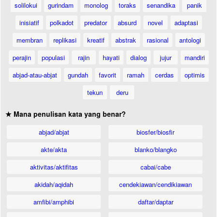
solilokui
gurindam
monolog
toraks
senandika
panik
inisiatif
polkadot
predator
absurd
novel
adaptasi
membran
replikasi
kreatif
abstrak
rasional
antologi
perajin
populasi
rajin
hayati
dialog
jujur
mandiri
abjad-atau-abjat
gundah
favorit
ramah
cerdas
optimis
tekun
deru
★ Mana penulisan kata yang benar?
abjad/abjat
biosfer/biosfir
akte/akta
blanko/blangko
aktivitas/aktifitas
cabai/cabe
akidah/aqidah
cendekiawan/cendikiawan
amfibi/amphibi
daftar/daptar