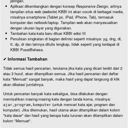
jaringan.
Aplikasi dikembangkan dengan konsep
Responsive Design
, artinya
tampilan situs web (
website
) KBBI ini akan cocok di berbagai media,
misalnya smartphone (Tablet pc, iPad, iPhone, Tab), termasuk
komputer dan netbook/laptop. Tampilan web akan menyesuaikan
dengan ukuran layar yang digunakan.
Tambahan kata-kata baru diluar KBBI edisi III
Penulisan singkatan di bagian definisi seperti misalnya: yg, dng, dl,
tt, dp, dr dan lainnya ditulis lengkap, tidak seperti yang terdapat di
KBBI PusatBahasa.
✔ Informasi Tambahan
Tidak semua hasil pencarian, terutama jika kata yang dicari terdiri dari 2
atau 3 huruf, akan ditampilkan semua. Jika hasil pencarian dari daftar
kata "Memuat" sangat banyak, maka hasil yang dapat langsung di klik
akan dibatasi jumlahnya.
Untuk pencarian banyak kata sekaligus, bisa dilakukan dengan
memisahkan masing-masing kata dengan tanda koma, misalnya:
(untuk mencari kata ajar, program dan
ajar,program,komputer
komputer). Jika ditemukan, hasil utama akan ditampilkan dalam kolom
"kata dasar" dan hasil yang berupa kata turunan akan ditampilkan dalam
kolom "Memuat".