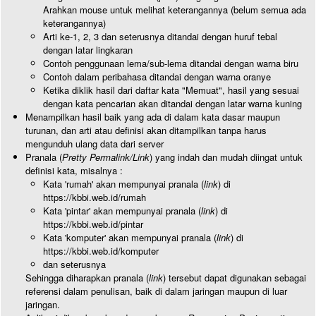
Arahkan mouse untuk melihat keterangannya (belum semua ada
keterangannya)
Arti ke-1, 2, 3 dan seterusnya ditandai dengan huruf tebal
dengan latar lingkaran
Contoh penggunaan lema/sub-lema ditandai dengan warna biru
Contoh dalam peribahasa ditandai dengan warna oranye
Ketika diklik hasil dari daftar kata "Memuat", hasil yang sesuai
dengan kata pencarian akan ditandai dengan latar warna kuning
Menampilkan hasil baik yang ada di dalam kata dasar maupun
turunan, dan arti atau definisi akan ditampilkan tanpa harus
mengunduh ulang data dari server
Pranala (
Pretty Permalink/Link
) yang indah dan mudah diingat untuk
definisi kata, misalnya :
Kata 'rumah' akan mempunyai pranala (
link
) di
https://kbbi.web.id/rumah
Kata 'pintar' akan mempunyai pranala (
link
) di
https://kbbi.web.id/pintar
Kata 'komputer' akan mempunyai pranala (
link
) di
https://kbbi.web.id/komputer
dan seterusnya
Sehingga diharapkan pranala (
link
) tersebut dapat digunakan sebagai
referensi dalam penulisan, baik di dalam jaringan maupun di luar
jaringan.