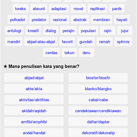
toraks
absurd
adaptasi
novel
replikasi
panik
polkadot
predator
rasional
abstrak
membran
hayati
antologi
kreatif
dialog
perajin
populasi
rajin
jujur
mandiri
abjad-atau-abjat
favorit
gundah
ramah
optimis
cerdas
tekun
deru
★ Mana penulisan kata yang benar?
abjad/abjat
biosfer/biosfir
akte/akta
blanko/blangko
aktivitas/aktifitas
cabai/cabe
akidah/aqidah
cendekiawan/cendikiawan
amfibi/amphibi
daftar/daptar
andal/handal
dekoratif/dekoratip