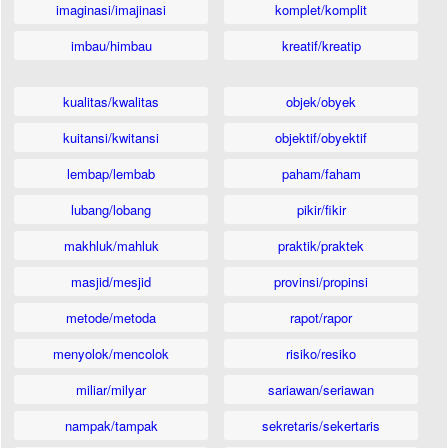
imaginasi/imajinasi
komplet/komplit
imbau/himbau
kreatif/kreatip
kualitas/kwalitas
objek/obyek
kuitansi/kwitansi
objektif/obyektif
lembap/lembab
paham/faham
lubang/lobang
pikir/fikir
makhluk/mahluk
praktik/praktek
masjid/mesjid
provinsi/propinsi
metode/metoda
rapot/rapor
menyolok/mencolok
risiko/resiko
miliar/milyar
sariawan/seriawan
nampak/tampak
sekretaris/sekertaris