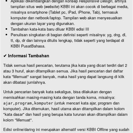
Aplikasi dikembangkan dengan konsep
Responsive Design
, artinya
tampilan situs web (
website
) KBBI ini akan cocok di berbagai media,
misalnya smartphone (Tablet pc, iPad, iPhone, Tab), termasuk
komputer dan netbook/laptop. Tampilan web akan menyesuaikan
dengan ukuran layar yang digunakan.
Tambahan kata-kata baru diluar KBBI edisi III
Penulisan singkatan di bagian definisi seperti misalnya: yg, dng, dl,
tt, dp, dr dan lainnya ditulis lengkap, tidak seperti yang terdapat di
KBBI PusatBahasa.
✔ Informasi Tambahan
Tidak semua hasil pencarian, terutama jika kata yang dicari terdiri dari 2
atau 3 huruf, akan ditampilkan semua. Jika hasil pencarian dari daftar
kata "Memuat" sangat banyak, maka hasil yang dapat langsung di klik
akan dibatasi jumlahnya.
Untuk pencarian banyak kata sekaligus, bisa dilakukan dengan
memisahkan masing-masing kata dengan tanda koma, misalnya:
(untuk mencari kata ajar, program dan
ajar,program,komputer
komputer). Jika ditemukan, hasil utama akan ditampilkan dalam kolom
"kata dasar" dan hasil yang berupa kata turunan akan ditampilkan dalam
kolom "Memuat".
Edisi online/daring ini merupakan alternatif versi KBBI Offline yang sudah