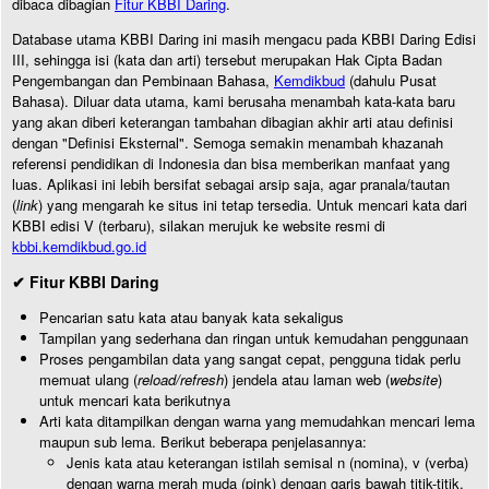
dibaca dibagian
Fitur KBBI Daring
.
Database utama KBBI Daring ini masih mengacu pada KBBI Daring Edisi
III, sehingga isi (kata dan arti) tersebut merupakan Hak Cipta Badan
Pengembangan dan Pembinaan Bahasa,
Kemdikbud
(dahulu Pusat
Bahasa). Diluar data utama, kami berusaha menambah kata-kata baru
yang akan diberi keterangan tambahan dibagian akhir arti atau definisi
dengan "Definisi Eksternal". Semoga semakin menambah khazanah
referensi pendidikan di Indonesia dan bisa memberikan manfaat yang
luas. Aplikasi ini lebih bersifat sebagai arsip saja, agar pranala/tautan
(
link
) yang mengarah ke situs ini tetap tersedia. Untuk mencari kata dari
KBBI edisi V (terbaru), silakan merujuk ke website resmi di
kbbi.kemdikbud.go.id
✔ Fitur KBBI Daring
Pencarian satu kata atau banyak kata sekaligus
Tampilan yang sederhana dan ringan untuk kemudahan penggunaan
Proses pengambilan data yang sangat cepat, pengguna tidak perlu
memuat ulang (
reload/refresh
) jendela atau laman web (
website
)
untuk mencari kata berikutnya
Arti kata ditampilkan dengan warna yang memudahkan mencari lema
maupun sub lema. Berikut beberapa penjelasannya:
Jenis kata atau keterangan istilah semisal n (nomina), v (verba)
dengan warna merah muda (pink) dengan garis bawah titik-titik.