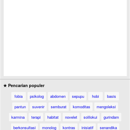
★ Pencarian populer
fobia
psikolog
abdomen
sepupu
hobi
basis
pantun
suvenir
semburat
komoditas
mengoleksi
karmina
terapi
habitat
novelet
solilokui
gurindam
berkonsultasi
monolog
kontras
inisiatif
senandika