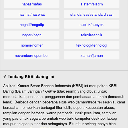
napas/nafas
sistem/sistim
nasihat/nasehat
standarisasi/standardisasi
negatif/negatip
subjek/subyek
negeri/negri
teknik/tehnik
nomor/nomer
teknologi/tehnologi
november/nopember
zaman/jaman
✔ Tentang KBBI daring ini
Aplikasi Kamus Besar Bahasa Indonesia (KBBI) ini merupakan KBBI
Daring (Dalam Jaringan /
Online
tidak resmi) yang dibuat untuk
memudahkan pencarian, penggunaan dan pembacaan arti kata (lema/sub
lema). Berbeda dengan beberapa situs web (laman/
website
) sejenis, kami
berusaha memberikan berbagai fitur lebih, seperti kecepatan akses,
tampilan dengan berbagai warna pembeda untuk jenis kata, tampilan
yang pas untuk segala perambah web baik komputer desktop, laptop
maupun telepon pintar dan sebagainya. Fitur-fitur selengkapnya bisa