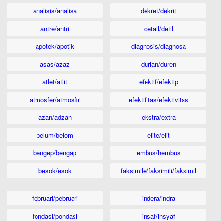
analisis/analisa
dekret/dekrit
antre/antri
detail/detil
apotek/apotik
diagnosis/diagnosa
asas/azaz
durian/duren
atlet/atlit
efektif/efektip
atmosfer/atmosfir
efektifitas/efektivitas
azan/adzan
ekstra/extra
belum/belom
elite/elit
bengep/bengap
embus/hembus
besok/esok
faksimile/faksimili/faksimil
februari/pebruari
indera/indra
fondasi/pondasi
insaf/insyaf