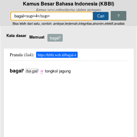
Kamus Besar Bahasa Indonesia (KBBI)
Kamus versi online/daring (dalam jaringan)
?
Bisa lebih dari satu, contoh:
ambyar,terjemah,integritas,sinonim,efektif,analisis
Kata dasar
Memuat
bagal
4
Pranala (
link
):
https://kbbi.web.id/bagal-4
bagal
4
/ba·gal/
n
tongkol jagung