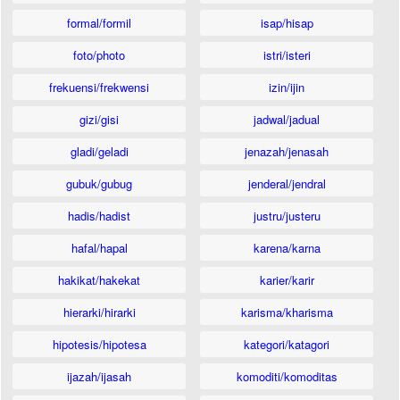
formal/formil
isap/hisap
foto/photo
istri/isteri
frekuensi/frekwensi
izin/ijin
gizi/gisi
jadwal/jadual
gladi/geladi
jenazah/jenasah
gubuk/gubug
jenderal/jendral
hadis/hadist
justru/justeru
hafal/hapal
karena/karna
hakikat/hakekat
karier/karir
hierarki/hirarki
karisma/kharisma
hipotesis/hipotesa
kategori/katagori
ijazah/ijasah
komoditi/komoditas