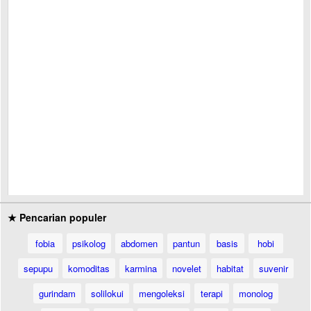
★ Pencarian populer
fobia
psikolog
abdomen
pantun
basis
hobi
sepupu
komoditas
karmina
novelet
habitat
suvenir
gurindam
solilokui
mengoleksi
terapi
monolog