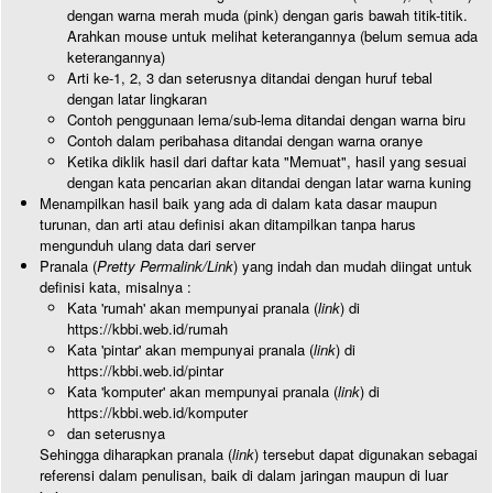
dengan warna merah muda (pink) dengan garis bawah titik-titik.
Arahkan mouse untuk melihat keterangannya (belum semua ada
keterangannya)
Arti ke-1, 2, 3 dan seterusnya ditandai dengan huruf tebal
dengan latar lingkaran
Contoh penggunaan lema/sub-lema ditandai dengan warna biru
Contoh dalam peribahasa ditandai dengan warna oranye
Ketika diklik hasil dari daftar kata "Memuat", hasil yang sesuai
dengan kata pencarian akan ditandai dengan latar warna kuning
Menampilkan hasil baik yang ada di dalam kata dasar maupun
turunan, dan arti atau definisi akan ditampilkan tanpa harus
mengunduh ulang data dari server
Pranala (
Pretty Permalink/Link
) yang indah dan mudah diingat untuk
definisi kata, misalnya :
Kata 'rumah' akan mempunyai pranala (
link
) di
https://kbbi.web.id/rumah
Kata 'pintar' akan mempunyai pranala (
link
) di
https://kbbi.web.id/pintar
Kata 'komputer' akan mempunyai pranala (
link
) di
https://kbbi.web.id/komputer
dan seterusnya
Sehingga diharapkan pranala (
link
) tersebut dapat digunakan sebagai
referensi dalam penulisan, baik di dalam jaringan maupun di luar