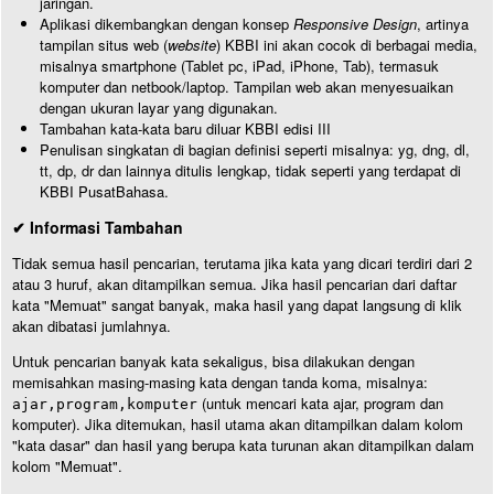
jaringan.
Aplikasi dikembangkan dengan konsep
Responsive Design
, artinya
tampilan situs web (
website
) KBBI ini akan cocok di berbagai media,
misalnya smartphone (Tablet pc, iPad, iPhone, Tab), termasuk
komputer dan netbook/laptop. Tampilan web akan menyesuaikan
dengan ukuran layar yang digunakan.
Tambahan kata-kata baru diluar KBBI edisi III
Penulisan singkatan di bagian definisi seperti misalnya: yg, dng, dl,
tt, dp, dr dan lainnya ditulis lengkap, tidak seperti yang terdapat di
KBBI PusatBahasa.
✔ Informasi Tambahan
Tidak semua hasil pencarian, terutama jika kata yang dicari terdiri dari 2
atau 3 huruf, akan ditampilkan semua. Jika hasil pencarian dari daftar
kata "Memuat" sangat banyak, maka hasil yang dapat langsung di klik
akan dibatasi jumlahnya.
Untuk pencarian banyak kata sekaligus, bisa dilakukan dengan
memisahkan masing-masing kata dengan tanda koma, misalnya:
(untuk mencari kata ajar, program dan
ajar,program,komputer
komputer). Jika ditemukan, hasil utama akan ditampilkan dalam kolom
"kata dasar" dan hasil yang berupa kata turunan akan ditampilkan dalam
kolom "Memuat".