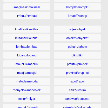
imaginasi/imajinasi
komplet/komplit
imbau/himbau
kreatif/kreatip
kualitas/kwalitas
objek/obyek
kuitansi/kwitansi
objektif/obyektif
lembap/lembab
paham/faham
lubang/lobang
pikir/fikir
makhluk/mahluk
praktik/praktek
masjid/mesjid
provinsi/propinsi
metode/metoda
rapot/rapor
menyolok/mencolok
risiko/resiko
miliar/milyar
sariawan/seriawan
nampak/tampak
sekretaris/sekertaris