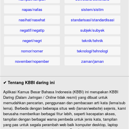
napas/nafas
sistem/sistim
nasihat/nasehat
standarisasi/standardisasi
negatif/negatip
subjek/subyek
negeri/negri
teknik/tehnik
nomor/nomer
teknologi/tehnologi
november/nopember
zaman/jaman
✔ Tentang KBBI daring ini
Aplikasi Kamus Besar Bahasa Indonesia (KBBI) ini merupakan KBBI
Daring (Dalam Jaringan /
Online
tidak resmi) yang dibuat untuk
memudahkan pencarian, penggunaan dan pembacaan arti kata (lema/sub
lema). Berbeda dengan beberapa situs web (laman/
website
) sejenis, kami
berusaha memberikan berbagai fitur lebih, seperti kecepatan akses,
tampilan dengan berbagai warna pembeda untuk jenis kata, tampilan
yang pas untuk segala perambah web baik komputer desktop, laptop