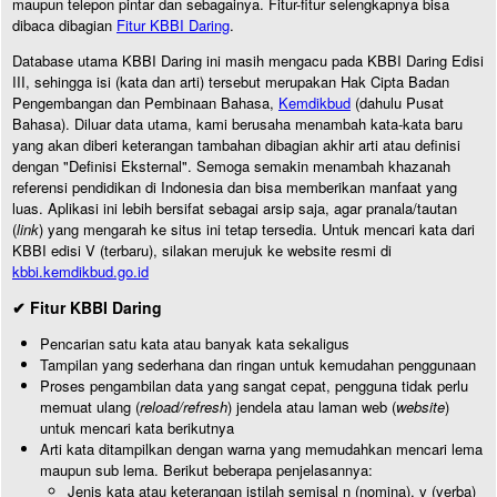
maupun telepon pintar dan sebagainya. Fitur-fitur selengkapnya bisa
dibaca dibagian
Fitur KBBI Daring
.
Database utama KBBI Daring ini masih mengacu pada KBBI Daring Edisi
III, sehingga isi (kata dan arti) tersebut merupakan Hak Cipta Badan
Pengembangan dan Pembinaan Bahasa,
Kemdikbud
(dahulu Pusat
Bahasa). Diluar data utama, kami berusaha menambah kata-kata baru
yang akan diberi keterangan tambahan dibagian akhir arti atau definisi
dengan "Definisi Eksternal". Semoga semakin menambah khazanah
referensi pendidikan di Indonesia dan bisa memberikan manfaat yang
luas. Aplikasi ini lebih bersifat sebagai arsip saja, agar pranala/tautan
(
link
) yang mengarah ke situs ini tetap tersedia. Untuk mencari kata dari
KBBI edisi V (terbaru), silakan merujuk ke website resmi di
kbbi.kemdikbud.go.id
✔ Fitur KBBI Daring
Pencarian satu kata atau banyak kata sekaligus
Tampilan yang sederhana dan ringan untuk kemudahan penggunaan
Proses pengambilan data yang sangat cepat, pengguna tidak perlu
memuat ulang (
reload/refresh
) jendela atau laman web (
website
)
untuk mencari kata berikutnya
Arti kata ditampilkan dengan warna yang memudahkan mencari lema
maupun sub lema. Berikut beberapa penjelasannya:
Jenis kata atau keterangan istilah semisal n (nomina), v (verba)