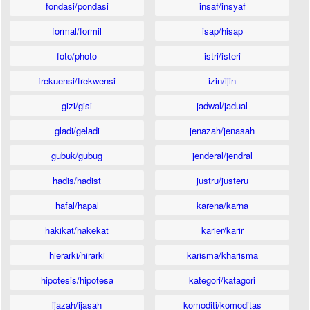
fondasi/pondasi
insaf/insyaf
formal/formil
isap/hisap
foto/photo
istri/isteri
frekuensi/frekwensi
izin/ijin
gizi/gisi
jadwal/jadual
gladi/geladi
jenazah/jenasah
gubuk/gubug
jenderal/jendral
hadis/hadist
justru/justeru
hafal/hapal
karena/karna
hakikat/hakekat
karier/karir
hierarki/hirarki
karisma/kharisma
hipotesis/hipotesa
kategori/katagori
ijazah/ijasah
komoditi/komoditas