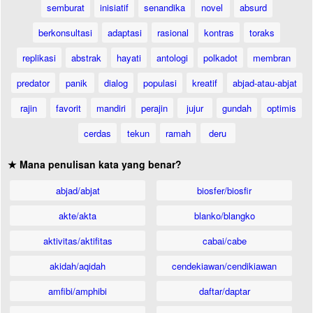
semburat
inisiatif
senandika
novel
absurd
berkonsultasi
adaptasi
rasional
kontras
toraks
replikasi
abstrak
hayati
antologi
polkadot
membran
predator
panik
dialog
populasi
kreatif
abjad-atau-abjat
rajin
favorit
mandiri
perajin
jujur
gundah
optimis
cerdas
tekun
ramah
deru
★ Mana penulisan kata yang benar?
abjad/abjat
biosfer/biosfir
akte/akta
blanko/blangko
aktivitas/aktifitas
cabai/cabe
akidah/aqidah
cendekiawan/cendikiawan
amfibi/amphibi
daftar/daptar