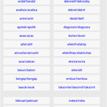
andal/handal
dekoratif/dekoratip
analisis/analisa
dekret/dekrit
antre/antri
detail/detil
apotek/apotik
diagnosis/diagnosa
asas/azaz
durian/duren
atlet/atlit
efektif/efektip
atmosfer/atmosfir
efektifitas/efektivitas
azan/adzan
ekstra/extra
belum/belom
elite/elit
bengep/bengap
embus/hembus
besok/esok
faksimile/faksimili/faksimil
februari/pebruari
indera/indra