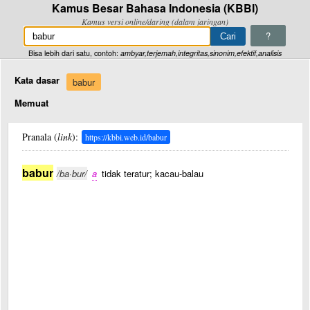
Kamus Besar Bahasa Indonesia (KBBI)
Kamus versi online/daring (dalam jaringan)
?
Bisa lebih dari satu, contoh:
ambyar,terjemah,integritas,sinonim,efektif,analisis
Kata dasar
babur
Memuat
Pranala (
link
):
https://kbbi.web.id/babur
babur
/ba·bur/
a
tidak teratur; kacau-balau