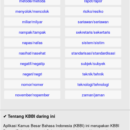
metode/metoda
rapot/rapor
menyolok/mencolok
risiko/resiko
miliar/milyar
sariawan/seriawan
nampak/tampak
sekretaris/sekertaris
napas/nafas
sistem/sistim
nasihat/nasehat
standarisasi/standardisasi
negatif/negatip
subjek/subyek
negeri/negri
teknik/tehnik
nomor/nomer
teknologi/tehnologi
november/nopember
zaman/jaman
✔ Tentang KBBI daring ini
Aplikasi Kamus Besar Bahasa Indonesia (KBBI) ini merupakan KBBI