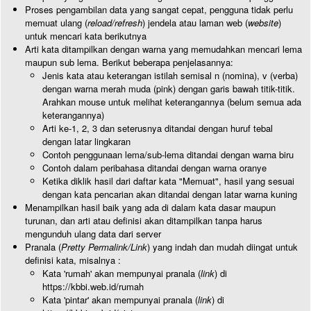
Proses pengambilan data yang sangat cepat, pengguna tidak perlu
memuat ulang (
reload/refresh
) jendela atau laman web (
website
)
untuk mencari kata berikutnya
Arti kata ditampilkan dengan warna yang memudahkan mencari lema
maupun sub lema. Berikut beberapa penjelasannya:
Jenis kata atau keterangan istilah semisal n (nomina), v (verba)
dengan warna merah muda (pink) dengan garis bawah titik-titik.
Arahkan mouse untuk melihat keterangannya (belum semua ada
keterangannya)
Arti ke-1, 2, 3 dan seterusnya ditandai dengan huruf tebal
dengan latar lingkaran
Contoh penggunaan lema/sub-lema ditandai dengan warna biru
Contoh dalam peribahasa ditandai dengan warna oranye
Ketika diklik hasil dari daftar kata "Memuat", hasil yang sesuai
dengan kata pencarian akan ditandai dengan latar warna kuning
Menampilkan hasil baik yang ada di dalam kata dasar maupun
turunan, dan arti atau definisi akan ditampilkan tanpa harus
mengunduh ulang data dari server
Pranala (
Pretty Permalink/Link
) yang indah dan mudah diingat untuk
definisi kata, misalnya :
Kata 'rumah' akan mempunyai pranala (
link
) di
https://kbbi.web.id/rumah
Kata 'pintar' akan mempunyai pranala (
link
) di