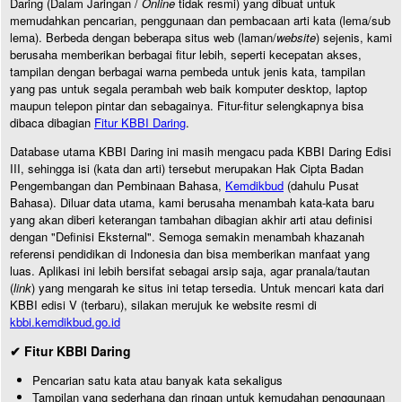
Daring (Dalam Jaringan /
Online
tidak resmi) yang dibuat untuk
memudahkan pencarian, penggunaan dan pembacaan arti kata (lema/sub
lema). Berbeda dengan beberapa situs web (laman/
website
) sejenis, kami
berusaha memberikan berbagai fitur lebih, seperti kecepatan akses,
tampilan dengan berbagai warna pembeda untuk jenis kata, tampilan
yang pas untuk segala perambah web baik komputer desktop, laptop
maupun telepon pintar dan sebagainya. Fitur-fitur selengkapnya bisa
dibaca dibagian
Fitur KBBI Daring
.
Database utama KBBI Daring ini masih mengacu pada KBBI Daring Edisi
III, sehingga isi (kata dan arti) tersebut merupakan Hak Cipta Badan
Pengembangan dan Pembinaan Bahasa,
Kemdikbud
(dahulu Pusat
Bahasa). Diluar data utama, kami berusaha menambah kata-kata baru
yang akan diberi keterangan tambahan dibagian akhir arti atau definisi
dengan "Definisi Eksternal". Semoga semakin menambah khazanah
referensi pendidikan di Indonesia dan bisa memberikan manfaat yang
luas. Aplikasi ini lebih bersifat sebagai arsip saja, agar pranala/tautan
(
link
) yang mengarah ke situs ini tetap tersedia. Untuk mencari kata dari
KBBI edisi V (terbaru), silakan merujuk ke website resmi di
kbbi.kemdikbud.go.id
✔ Fitur KBBI Daring
Pencarian satu kata atau banyak kata sekaligus
Tampilan yang sederhana dan ringan untuk kemudahan penggunaan