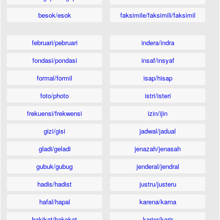
besok/esok
faksimile/faksimili/faksimil
februari/pebruari
indera/indra
fondasi/pondasi
insaf/insyaf
formal/formil
isap/hisap
foto/photo
istri/isteri
frekuensi/frekwensi
izin/ijin
gizi/gisi
jadwal/jadual
gladi/geladi
jenazah/jenasah
gubuk/gubug
jenderal/jendral
hadis/hadist
justru/justeru
hafal/hapal
karena/karna
hakikat/hakekat
karier/karir