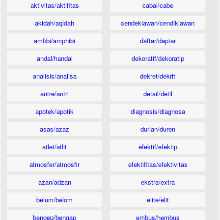
aktivitas/aktifitas
cabai/cabe
akidah/aqidah
cendekiawan/cendikiawan
amfibi/amphibi
daftar/daptar
andal/handal
dekoratif/dekoratip
analisis/analisa
dekret/dekrit
antre/antri
detail/detil
apotek/apotik
diagnosis/diagnosa
asas/azaz
durian/duren
atlet/atlit
efektif/efektip
atmosfer/atmosfir
efektifitas/efektivitas
azan/adzan
ekstra/extra
belum/belom
elite/elit
bengep/bengap
embus/hembus