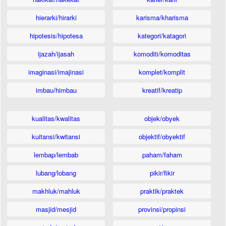
hierarki/hirarki
karisma/kharisma
hipotesis/hipotesa
kategori/katagori
ijazah/ijasah
komoditi/komoditas
imaginasi/imajinasi
komplet/komplit
imbau/himbau
kreatif/kreatip
kualitas/kwalitas
objek/obyek
kuitansi/kwitansi
objektif/obyektif
lembap/lembab
paham/faham
lubang/lobang
pikir/fikir
makhluk/mahluk
praktik/praktek
masjid/mesjid
provinsi/propinsi