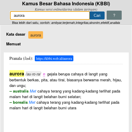
Kamus Besar Bahasa Indonesia (KBBI)
Kamus versi online/daring (dalam jaringan)
?
Bisa lebih dari satu, contoh:
ambyar,terjemah,integritas,sinonim,efektif,analisis
Kata dasar
aurora
Memuat
Pranala (
link
):
https://kbbi.web.id/aurora
aurora
/au·ro·ra/
n
gejala berupa cahaya di langit yang
berbentuk berkas, pita, atau tirai, biasanya berwarna merah, hijau,
dan ungu;
-- australis
Met
cahaya terang yang kadang-kadang terlihat pada
malam hari di langit belahan bumi selatan;
-- borealis
Met
cahaya terang yang kadang-kadang terlihat pada
malam hari di langit belahan bumi utara