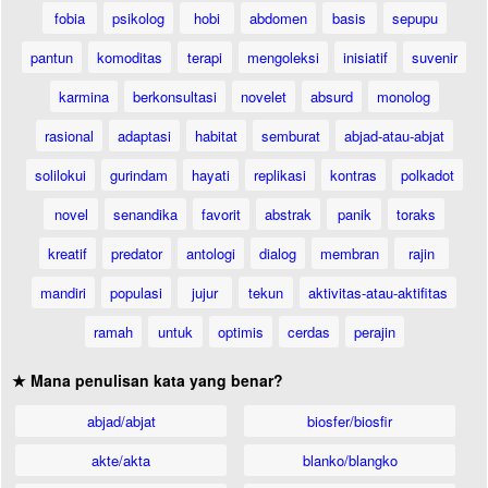
fobia
psikolog
hobi
abdomen
basis
sepupu
pantun
komoditas
terapi
mengoleksi
inisiatif
suvenir
karmina
berkonsultasi
novelet
absurd
monolog
rasional
adaptasi
habitat
semburat
abjad-atau-abjat
solilokui
gurindam
hayati
replikasi
kontras
polkadot
novel
senandika
favorit
abstrak
panik
toraks
kreatif
predator
antologi
dialog
membran
rajin
mandiri
populasi
jujur
tekun
aktivitas-atau-aktifitas
ramah
untuk
optimis
cerdas
perajin
★ Mana penulisan kata yang benar?
abjad/abjat
biosfer/biosfir
akte/akta
blanko/blangko