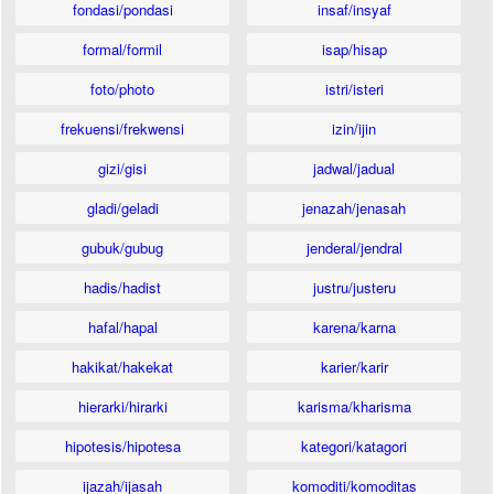
fondasi/pondasi
insaf/insyaf
formal/formil
isap/hisap
foto/photo
istri/isteri
frekuensi/frekwensi
izin/ijin
gizi/gisi
jadwal/jadual
gladi/geladi
jenazah/jenasah
gubuk/gubug
jenderal/jendral
hadis/hadist
justru/justeru
hafal/hapal
karena/karna
hakikat/hakekat
karier/karir
hierarki/hirarki
karisma/kharisma
hipotesis/hipotesa
kategori/katagori
ijazah/ijasah
komoditi/komoditas