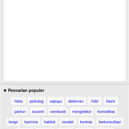
★ Pencarian populer
fobia
psikolog
sepupu
abdomen
hobi
basis
pantun
suvenir
semburat
mengoleksi
komoditas
terapi
karmina
habitat
novelet
kontras
berkonsultasi