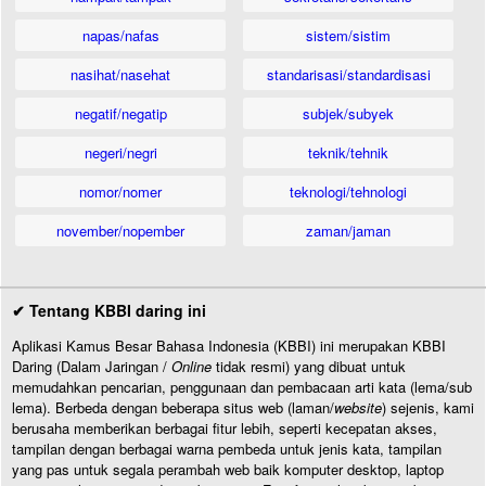
napas/nafas
sistem/sistim
nasihat/nasehat
standarisasi/standardisasi
negatif/negatip
subjek/subyek
negeri/negri
teknik/tehnik
nomor/nomer
teknologi/tehnologi
november/nopember
zaman/jaman
✔ Tentang KBBI daring ini
Aplikasi Kamus Besar Bahasa Indonesia (KBBI) ini merupakan KBBI
Daring (Dalam Jaringan /
Online
tidak resmi) yang dibuat untuk
memudahkan pencarian, penggunaan dan pembacaan arti kata (lema/sub
lema). Berbeda dengan beberapa situs web (laman/
website
) sejenis, kami
berusaha memberikan berbagai fitur lebih, seperti kecepatan akses,
tampilan dengan berbagai warna pembeda untuk jenis kata, tampilan
yang pas untuk segala perambah web baik komputer desktop, laptop