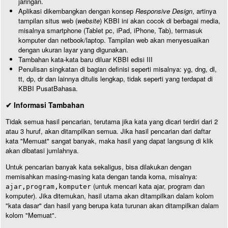
jaringan.
Aplikasi dikembangkan dengan konsep
Responsive Design
, artinya
tampilan situs web (
website
) KBBI ini akan cocok di berbagai media,
misalnya smartphone (Tablet pc, iPad, iPhone, Tab), termasuk
komputer dan netbook/laptop. Tampilan web akan menyesuaikan
dengan ukuran layar yang digunakan.
Tambahan kata-kata baru diluar KBBI edisi III
Penulisan singkatan di bagian definisi seperti misalnya: yg, dng, dl,
tt, dp, dr dan lainnya ditulis lengkap, tidak seperti yang terdapat di
KBBI PusatBahasa.
✔ Informasi Tambahan
Tidak semua hasil pencarian, terutama jika kata yang dicari terdiri dari 2
atau 3 huruf, akan ditampilkan semua. Jika hasil pencarian dari daftar
kata "Memuat" sangat banyak, maka hasil yang dapat langsung di klik
akan dibatasi jumlahnya.
Untuk pencarian banyak kata sekaligus, bisa dilakukan dengan
memisahkan masing-masing kata dengan tanda koma, misalnya:
(untuk mencari kata ajar, program dan
ajar,program,komputer
komputer). Jika ditemukan, hasil utama akan ditampilkan dalam kolom
"kata dasar" dan hasil yang berupa kata turunan akan ditampilkan dalam
kolom "Memuat".