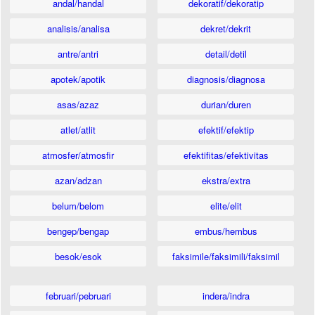
andal/handal
dekoratif/dekoratip
analisis/analisa
dekret/dekrit
antre/antri
detail/detil
apotek/apotik
diagnosis/diagnosa
asas/azaz
durian/duren
atlet/atlit
efektif/efektip
atmosfer/atmosfir
efektifitas/efektivitas
azan/adzan
ekstra/extra
belum/belom
elite/elit
bengep/bengap
embus/hembus
besok/esok
faksimile/faksimili/faksimil
februari/pebruari
indera/indra