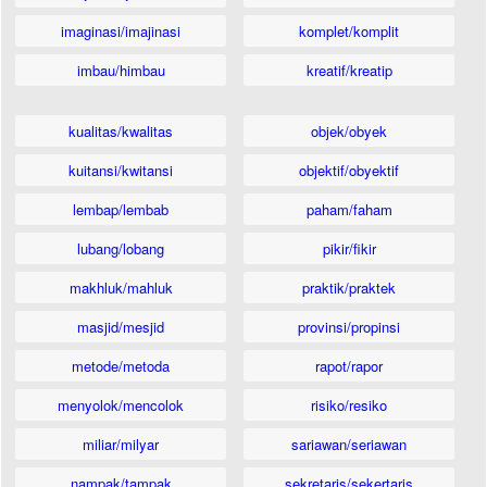
imaginasi/imajinasi
komplet/komplit
imbau/himbau
kreatif/kreatip
kualitas/kwalitas
objek/obyek
kuitansi/kwitansi
objektif/obyektif
lembap/lembab
paham/faham
lubang/lobang
pikir/fikir
makhluk/mahluk
praktik/praktek
masjid/mesjid
provinsi/propinsi
metode/metoda
rapot/rapor
menyolok/mencolok
risiko/resiko
miliar/milyar
sariawan/seriawan
nampak/tampak
sekretaris/sekertaris