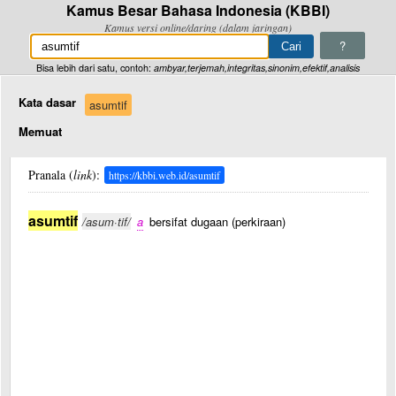
Kamus Besar Bahasa Indonesia (KBBI)
Kamus versi online/daring (dalam jaringan)
?
Bisa lebih dari satu, contoh:
ambyar,terjemah,integritas,sinonim,efektif,analisis
Kata dasar
asumtif
Memuat
Pranala (
link
):
https://kbbi.web.id/asumtif
asumtif
/asum·tif/
a
bersifat dugaan (perkiraan)