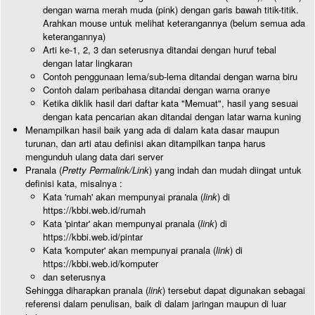
dengan warna merah muda (pink) dengan garis bawah titik-titik.
Arahkan mouse untuk melihat keterangannya (belum semua ada
keterangannya)
Arti ke-1, 2, 3 dan seterusnya ditandai dengan huruf tebal
dengan latar lingkaran
Contoh penggunaan lema/sub-lema ditandai dengan warna biru
Contoh dalam peribahasa ditandai dengan warna oranye
Ketika diklik hasil dari daftar kata "Memuat", hasil yang sesuai
dengan kata pencarian akan ditandai dengan latar warna kuning
Menampilkan hasil baik yang ada di dalam kata dasar maupun
turunan, dan arti atau definisi akan ditampilkan tanpa harus
mengunduh ulang data dari server
Pranala (
Pretty Permalink/Link
) yang indah dan mudah diingat untuk
definisi kata, misalnya :
Kata 'rumah' akan mempunyai pranala (
link
) di
https://kbbi.web.id/rumah
Kata 'pintar' akan mempunyai pranala (
link
) di
https://kbbi.web.id/pintar
Kata 'komputer' akan mempunyai pranala (
link
) di
https://kbbi.web.id/komputer
dan seterusnya
Sehingga diharapkan pranala (
link
) tersebut dapat digunakan sebagai
referensi dalam penulisan, baik di dalam jaringan maupun di luar