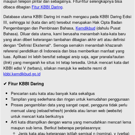
maupun telepon pintar dan sebagainya. Fitur-fitur selengkapnya bisa
dibaca dibagian
Fitur KBBI Daring
.
Database utama KBBI Daring ini masih mengacu pada KBBI Daring Edisi
III, sehingga isi (kata dan arti) tersebut merupakan Hak Cipta Badan
Pengembangan dan Pembinaan Bahasa,
Kemdikbud
(dahulu Pusat
Bahasa). Diluar data utama, kami berusaha menambah kata-kata baru
yang akan diberi keterangan tambahan dibagian akhir arti atau definisi
dengan "Definisi Eksternal". Semoga semakin menambah khazanah
referensi pendidikan di Indonesia dan bisa memberikan manfaat yang
luas. Aplikasi ini lebih bersifat sebagai arsip saja, agar pranala/tautan
(
link
) yang mengarah ke situs ini tetap tersedia. Untuk mencari kata dari
KBBI edisi V (terbaru), silakan merujuk ke website resmi di
kbbi.kemdikbud.go.id
✔ Fitur KBBI Daring
Pencarian satu kata atau banyak kata sekaligus
Tampilan yang sederhana dan ringan untuk kemudahan penggunaan
Proses pengambilan data yang sangat cepat, pengguna tidak perlu
memuat ulang (
reload/refresh
) jendela atau laman web (
website
)
untuk mencari kata berikutnya
Arti kata ditampilkan dengan warna yang memudahkan mencari lema
maupun sub lema. Berikut beberapa penjelasannya:
Jenis kata atau keterangan istilah semisal n (nomina), v (verba)