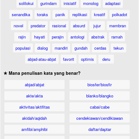
solilokui
gurindam
inisiatif
monolog
adaptasi
senandika
toraks
panik
replikasi
kreatif
polkadot
novel
predator
rasional
absurd
jujur
membran
rajin
hayati
perajin
antologi
abstrak
ramah
populasi
dialog
mandiri
gundah
cerdas
tekun
abjad-atau-abjat
favorit
optimis
deru
★ Mana penulisan kata yang benar?
abjad/abjat
biosfer/biosfir
akte/akta
blanko/blangko
aktivitas/aktifitas
cabai/cabe
akidah/aqidah
cendekiawan/cendikiawan
amfibi/amphibi
daftar/daptar