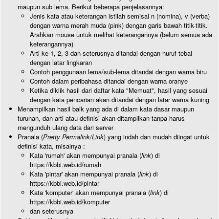
maupun sub lema. Berikut beberapa penjelasannya:
Jenis kata atau keterangan istilah semisal n (nomina), v (verba)
dengan warna merah muda (pink) dengan garis bawah titik-titik.
Arahkan mouse untuk melihat keterangannya (belum semua ada
keterangannya)
Arti ke-1, 2, 3 dan seterusnya ditandai dengan huruf tebal
dengan latar lingkaran
Contoh penggunaan lema/sub-lema ditandai dengan warna biru
Contoh dalam peribahasa ditandai dengan warna oranye
Ketika diklik hasil dari daftar kata "Memuat", hasil yang sesuai
dengan kata pencarian akan ditandai dengan latar warna kuning
Menampilkan hasil baik yang ada di dalam kata dasar maupun
turunan, dan arti atau definisi akan ditampilkan tanpa harus
mengunduh ulang data dari server
Pranala (
Pretty Permalink/Link
) yang indah dan mudah diingat untuk
definisi kata, misalnya :
Kata 'rumah' akan mempunyai pranala (
link
) di
https://kbbi.web.id/rumah
Kata 'pintar' akan mempunyai pranala (
link
) di
https://kbbi.web.id/pintar
Kata 'komputer' akan mempunyai pranala (
link
) di
https://kbbi.web.id/komputer
dan seterusnya