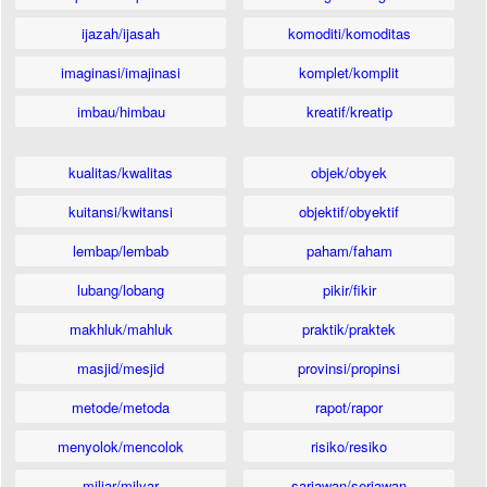
ijazah/ijasah
komoditi/komoditas
imaginasi/imajinasi
komplet/komplit
imbau/himbau
kreatif/kreatip
kualitas/kwalitas
objek/obyek
kuitansi/kwitansi
objektif/obyektif
lembap/lembab
paham/faham
lubang/lobang
pikir/fikir
makhluk/mahluk
praktik/praktek
masjid/mesjid
provinsi/propinsi
metode/metoda
rapot/rapor
menyolok/mencolok
risiko/resiko
miliar/milyar
sariawan/seriawan