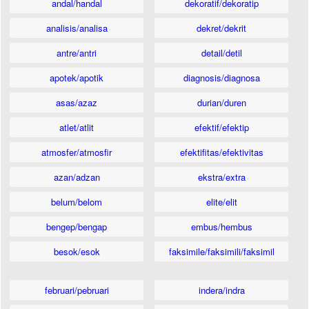
andal/handal
dekoratif/dekoratip
analisis/analisa
dekret/dekrit
antre/antri
detail/detil
apotek/apotik
diagnosis/diagnosa
asas/azaz
durian/duren
atlet/atlit
efektif/efektip
atmosfer/atmosfir
efektifitas/efektivitas
azan/adzan
ekstra/extra
belum/belom
elite/elit
bengep/bengap
embus/hembus
besok/esok
faksimile/faksimili/faksimil
februari/pebruari
indera/indra