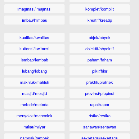
imaginasi/imajinasi
komplet/komplit
imbau/himbau
kreatif/kreatip
kualitas/kwalitas
objek/obyek
kuitansi/kwitansi
objektif/obyektif
lembap/lembab
paham/faham
lubang/lobang
pikir/fikir
makhluk/mahluk
praktik/praktek
masjid/mesjid
provinsi/propinsi
metode/metoda
rapot/rapor
menyolok/mencolok
risiko/resiko
miliar/milyar
sariawan/seriawan
nampak/tampak
sekretaris/sekertaris