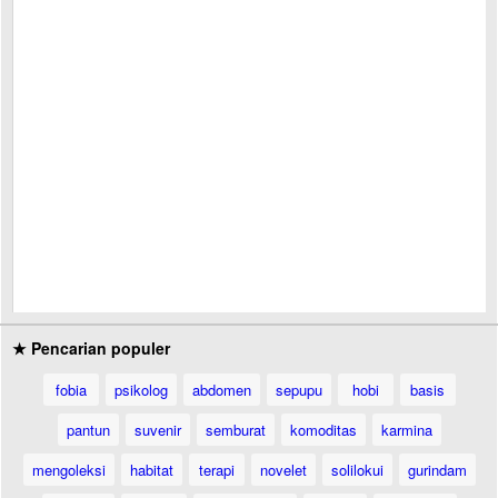
★ Pencarian populer
fobia
psikolog
abdomen
sepupu
hobi
basis
pantun
suvenir
semburat
komoditas
karmina
mengoleksi
habitat
terapi
novelet
solilokui
gurindam