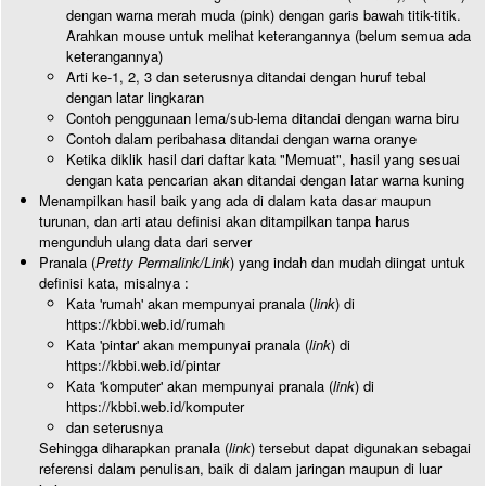
dengan warna merah muda (pink) dengan garis bawah titik-titik.
Arahkan mouse untuk melihat keterangannya (belum semua ada
keterangannya)
Arti ke-1, 2, 3 dan seterusnya ditandai dengan huruf tebal
dengan latar lingkaran
Contoh penggunaan lema/sub-lema ditandai dengan warna biru
Contoh dalam peribahasa ditandai dengan warna oranye
Ketika diklik hasil dari daftar kata "Memuat", hasil yang sesuai
dengan kata pencarian akan ditandai dengan latar warna kuning
Menampilkan hasil baik yang ada di dalam kata dasar maupun
turunan, dan arti atau definisi akan ditampilkan tanpa harus
mengunduh ulang data dari server
Pranala (
Pretty Permalink/Link
) yang indah dan mudah diingat untuk
definisi kata, misalnya :
Kata 'rumah' akan mempunyai pranala (
link
) di
https://kbbi.web.id/rumah
Kata 'pintar' akan mempunyai pranala (
link
) di
https://kbbi.web.id/pintar
Kata 'komputer' akan mempunyai pranala (
link
) di
https://kbbi.web.id/komputer
dan seterusnya
Sehingga diharapkan pranala (
link
) tersebut dapat digunakan sebagai
referensi dalam penulisan, baik di dalam jaringan maupun di luar