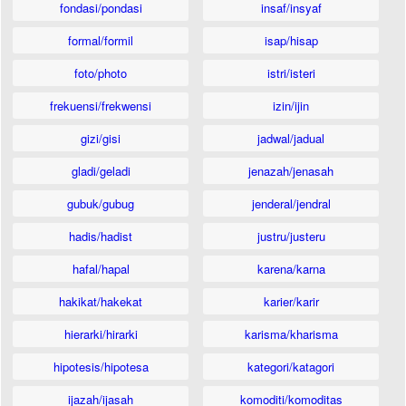
fondasi/pondasi
insaf/insyaf
formal/formil
isap/hisap
foto/photo
istri/isteri
frekuensi/frekwensi
izin/ijin
gizi/gisi
jadwal/jadual
gladi/geladi
jenazah/jenasah
gubuk/gubug
jenderal/jendral
hadis/hadist
justru/justeru
hafal/hapal
karena/karna
hakikat/hakekat
karier/karir
hierarki/hirarki
karisma/kharisma
hipotesis/hipotesa
kategori/katagori
ijazah/ijasah
komoditi/komoditas