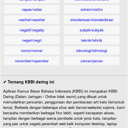
napas/nafas
sistem/sistim
nasihat/nasehat
standarisasi/standardisasi
negatif/negatip
subjek/subyek
negeri/negri
teknik/tehnik
nomor/nomer
teknologi/tehnologi
november/nopember
zaman/jaman
✔ Tentang KBBI daring ini
Aplikasi Kamus Besar Bahasa Indonesia (KBBI) ini merupakan KBBI
Daring (Dalam Jaringan /
Online
tidak resmi) yang dibuat untuk
memudahkan pencarian, penggunaan dan pembacaan arti kata (lema/sub
lema). Berbeda dengan beberapa situs web (laman/
website
) sejenis, kami
berusaha memberikan berbagai fitur lebih, seperti kecepatan akses,
tampilan dengan berbagai warna pembeda untuk jenis kata, tampilan
yang pas untuk segala perambah web baik komputer desktop, laptop