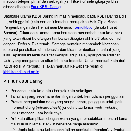
maupun telepon pintar dan sebagainya. Fitur-fitur selengkapnya bisa
dibaca dibagian
Fitur KBBI Daring
.
Database utama KBBI Daring ini masih mengacu pada KBBI Daring Edisi
III, sehingga isi (kata dan arti) tersebut merupakan Hak Cipta Badan
Pengembangan dan Pembinaan Bahasa,
Kemdikbud
(dahulu Pusat
Bahasa). Diluar data utama, kami berusaha menambah kata-kata baru
yang akan diberi keterangan tambahan dibagian akhir arti atau definisi
dengan "Definisi Eksternal". Semoga semakin menambah khazanah
referensi pendidikan di Indonesia dan bisa memberikan manfaat yang
luas. Aplikasi ini lebih bersifat sebagai arsip saja, agar pranala/tautan
(
link
) yang mengarah ke situs ini tetap tersedia. Untuk mencari kata dari
KBBI edisi V (terbaru), silakan merujuk ke website resmi di
kbbi.kemdikbud.go.id
✔ Fitur KBBI Daring
Pencarian satu kata atau banyak kata sekaligus
Tampilan yang sederhana dan ringan untuk kemudahan penggunaan
Proses pengambilan data yang sangat cepat, pengguna tidak perlu
memuat ulang (
reload/refresh
) jendela atau laman web (
website
)
untuk mencari kata berikutnya
Arti kata ditampilkan dengan warna yang memudahkan mencari lema
maupun sub lema. Berikut beberapa penjelasannya:
Jenis kata atau keterangan istilah semisal n (nomina), v (verba)