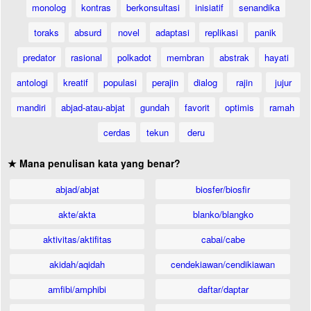
monolog
kontras
berkonsultasi
inisiatif
senandika
toraks
absurd
novel
adaptasi
replikasi
panik
predator
rasional
polkadot
membran
abstrak
hayati
antologi
kreatif
populasi
perajin
dialog
rajin
jujur
mandiri
abjad-atau-abjat
gundah
favorit
optimis
ramah
cerdas
tekun
deru
★ Mana penulisan kata yang benar?
abjad/abjat
biosfer/biosfir
akte/akta
blanko/blangko
aktivitas/aktifitas
cabai/cabe
akidah/aqidah
cendekiawan/cendikiawan
amfibi/amphibi
daftar/daptar