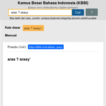
Kamus Besar Bahasa Indonesia (KBBI)
Kamus versi online/daring (dalam jaringan)
?
Bisa lebih dari satu, contoh:
ambyar,terjemah,integritas,sinonim,efektif,analisis
Kata dasar
aras ? arasy
;
1
Memuat
Pranala (
link
):
https://kbbi.web.id/aras_arasy
aras ? arasy
1