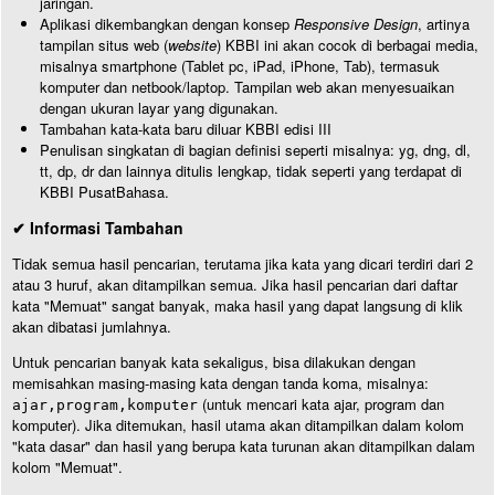
jaringan.
Aplikasi dikembangkan dengan konsep
Responsive Design
, artinya
tampilan situs web (
website
) KBBI ini akan cocok di berbagai media,
misalnya smartphone (Tablet pc, iPad, iPhone, Tab), termasuk
komputer dan netbook/laptop. Tampilan web akan menyesuaikan
dengan ukuran layar yang digunakan.
Tambahan kata-kata baru diluar KBBI edisi III
Penulisan singkatan di bagian definisi seperti misalnya: yg, dng, dl,
tt, dp, dr dan lainnya ditulis lengkap, tidak seperti yang terdapat di
KBBI PusatBahasa.
✔ Informasi Tambahan
Tidak semua hasil pencarian, terutama jika kata yang dicari terdiri dari 2
atau 3 huruf, akan ditampilkan semua. Jika hasil pencarian dari daftar
kata "Memuat" sangat banyak, maka hasil yang dapat langsung di klik
akan dibatasi jumlahnya.
Untuk pencarian banyak kata sekaligus, bisa dilakukan dengan
memisahkan masing-masing kata dengan tanda koma, misalnya:
(untuk mencari kata ajar, program dan
ajar,program,komputer
komputer). Jika ditemukan, hasil utama akan ditampilkan dalam kolom
"kata dasar" dan hasil yang berupa kata turunan akan ditampilkan dalam
kolom "Memuat".