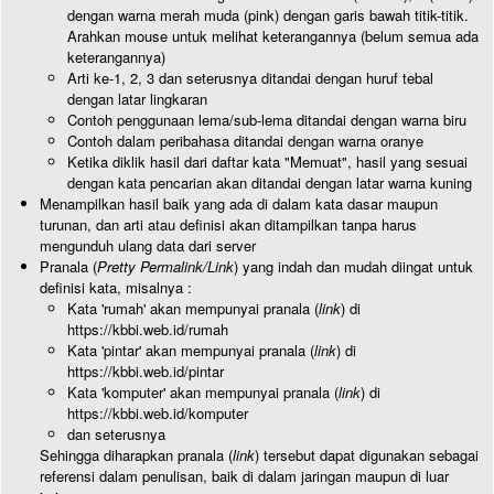
dengan warna merah muda (pink) dengan garis bawah titik-titik.
Arahkan mouse untuk melihat keterangannya (belum semua ada
keterangannya)
Arti ke-1, 2, 3 dan seterusnya ditandai dengan huruf tebal
dengan latar lingkaran
Contoh penggunaan lema/sub-lema ditandai dengan warna biru
Contoh dalam peribahasa ditandai dengan warna oranye
Ketika diklik hasil dari daftar kata "Memuat", hasil yang sesuai
dengan kata pencarian akan ditandai dengan latar warna kuning
Menampilkan hasil baik yang ada di dalam kata dasar maupun
turunan, dan arti atau definisi akan ditampilkan tanpa harus
mengunduh ulang data dari server
Pranala (
Pretty Permalink/Link
) yang indah dan mudah diingat untuk
definisi kata, misalnya :
Kata 'rumah' akan mempunyai pranala (
link
) di
https://kbbi.web.id/rumah
Kata 'pintar' akan mempunyai pranala (
link
) di
https://kbbi.web.id/pintar
Kata 'komputer' akan mempunyai pranala (
link
) di
https://kbbi.web.id/komputer
dan seterusnya
Sehingga diharapkan pranala (
link
) tersebut dapat digunakan sebagai
referensi dalam penulisan, baik di dalam jaringan maupun di luar