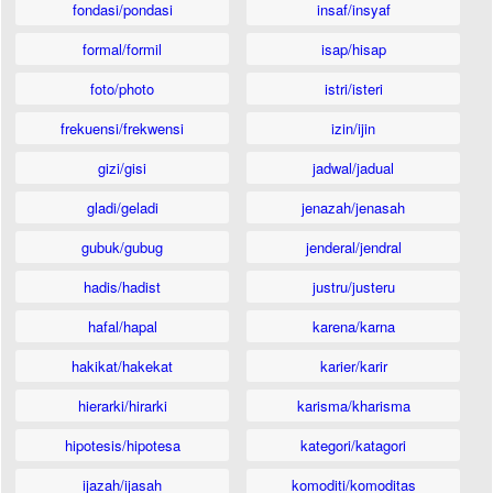
fondasi/pondasi
insaf/insyaf
formal/formil
isap/hisap
foto/photo
istri/isteri
frekuensi/frekwensi
izin/ijin
gizi/gisi
jadwal/jadual
gladi/geladi
jenazah/jenasah
gubuk/gubug
jenderal/jendral
hadis/hadist
justru/justeru
hafal/hapal
karena/karna
hakikat/hakekat
karier/karir
hierarki/hirarki
karisma/kharisma
hipotesis/hipotesa
kategori/katagori
ijazah/ijasah
komoditi/komoditas