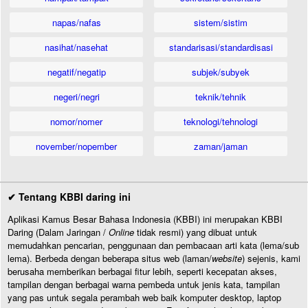
napas/nafas
sistem/sistim
nasihat/nasehat
standarisasi/standardisasi
negatif/negatip
subjek/subyek
negeri/negri
teknik/tehnik
nomor/nomer
teknologi/tehnologi
november/nopember
zaman/jaman
✔ Tentang KBBI daring ini
Aplikasi Kamus Besar Bahasa Indonesia (KBBI) ini merupakan KBBI
Daring (Dalam Jaringan /
Online
tidak resmi) yang dibuat untuk
memudahkan pencarian, penggunaan dan pembacaan arti kata (lema/sub
lema). Berbeda dengan beberapa situs web (laman/
website
) sejenis, kami
berusaha memberikan berbagai fitur lebih, seperti kecepatan akses,
tampilan dengan berbagai warna pembeda untuk jenis kata, tampilan
yang pas untuk segala perambah web baik komputer desktop, laptop