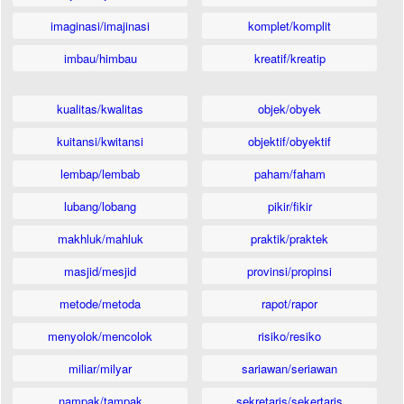
imaginasi/imajinasi
komplet/komplit
imbau/himbau
kreatif/kreatip
kualitas/kwalitas
objek/obyek
kuitansi/kwitansi
objektif/obyektif
lembap/lembab
paham/faham
lubang/lobang
pikir/fikir
makhluk/mahluk
praktik/praktek
masjid/mesjid
provinsi/propinsi
metode/metoda
rapot/rapor
menyolok/mencolok
risiko/resiko
miliar/milyar
sariawan/seriawan
nampak/tampak
sekretaris/sekertaris