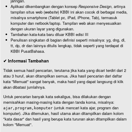
jaringan.
Aplikasi dikembangkan dengan konsep
Responsive Design
, artinya
tampilan situs web (
website
) KBBI ini akan cocok di berbagai media,
misalnya smartphone (Tablet pc, iPad, iPhone, Tab), termasuk
komputer dan netbook/laptop. Tampilan web akan menyesuaikan
dengan ukuran layar yang digunakan.
Tambahan kata-kata baru diluar KBBI edisi III
Penulisan singkatan di bagian definisi seperti misalnya: yg, dng, dl,
tt, dp, dr dan lainnya ditulis lengkap, tidak seperti yang terdapat di
KBBI PusatBahasa.
✔ Informasi Tambahan
Tidak semua hasil pencarian, terutama jika kata yang dicari terdiri dari 2
atau 3 huruf, akan ditampilkan semua. Jika hasil pencarian dari daftar
kata "Memuat" sangat banyak, maka hasil yang dapat langsung di klik
akan dibatasi jumlahnya.
Untuk pencarian banyak kata sekaligus, bisa dilakukan dengan
memisahkan masing-masing kata dengan tanda koma, misalnya:
(untuk mencari kata ajar, program dan
ajar,program,komputer
komputer). Jika ditemukan, hasil utama akan ditampilkan dalam kolom
"kata dasar" dan hasil yang berupa kata turunan akan ditampilkan dalam
kolom "Memuat".