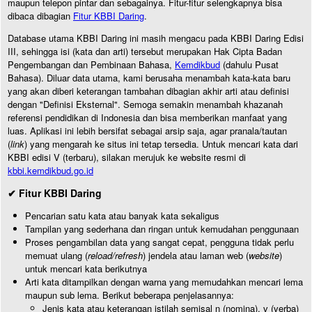
maupun telepon pintar dan sebagainya. Fitur-fitur selengkapnya bisa
dibaca dibagian
Fitur KBBI Daring
.
Database utama KBBI Daring ini masih mengacu pada KBBI Daring Edisi
III, sehingga isi (kata dan arti) tersebut merupakan Hak Cipta Badan
Pengembangan dan Pembinaan Bahasa,
Kemdikbud
(dahulu Pusat
Bahasa). Diluar data utama, kami berusaha menambah kata-kata baru
yang akan diberi keterangan tambahan dibagian akhir arti atau definisi
dengan "Definisi Eksternal". Semoga semakin menambah khazanah
referensi pendidikan di Indonesia dan bisa memberikan manfaat yang
luas. Aplikasi ini lebih bersifat sebagai arsip saja, agar pranala/tautan
(
link
) yang mengarah ke situs ini tetap tersedia. Untuk mencari kata dari
KBBI edisi V (terbaru), silakan merujuk ke website resmi di
kbbi.kemdikbud.go.id
✔ Fitur KBBI Daring
Pencarian satu kata atau banyak kata sekaligus
Tampilan yang sederhana dan ringan untuk kemudahan penggunaan
Proses pengambilan data yang sangat cepat, pengguna tidak perlu
memuat ulang (
reload/refresh
) jendela atau laman web (
website
)
untuk mencari kata berikutnya
Arti kata ditampilkan dengan warna yang memudahkan mencari lema
maupun sub lema. Berikut beberapa penjelasannya:
Jenis kata atau keterangan istilah semisal n (nomina), v (verba)