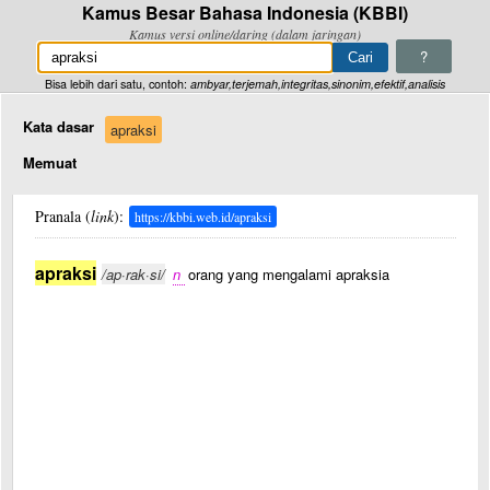
Kamus Besar Bahasa Indonesia (KBBI)
Kamus versi online/daring (dalam jaringan)
?
Bisa lebih dari satu, contoh:
ambyar,terjemah,integritas,sinonim,efektif,analisis
Kata dasar
apraksi
Memuat
Pranala (
link
):
https://kbbi.web.id/apraksi
apraksi
/ap·rak·si/
n
orang yang mengalami apraksia