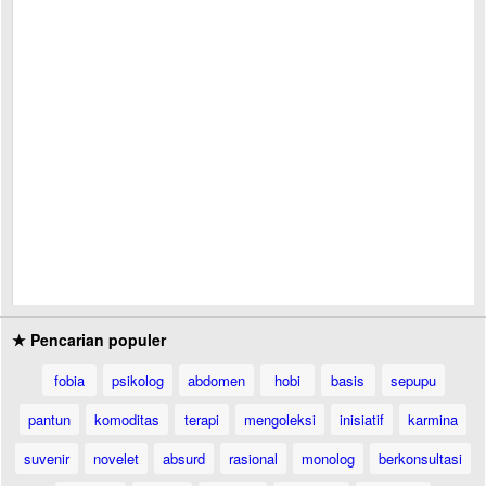
★ Pencarian populer
fobia
psikolog
abdomen
hobi
basis
sepupu
pantun
komoditas
terapi
mengoleksi
inisiatif
karmina
suvenir
novelet
absurd
rasional
monolog
berkonsultasi