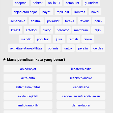
adaptasi
habitat
solilokui
semburat
gurindam
abjad-atau-abjat
hayati
replikasi
kontras
novel
senandika
abstrak
polkadot
toraks
favorit
panik
kreatif
antologi
dialog
predator
membran
rajin
mandiri
populasi
jujur
ramah
tekun
aktivitas-atau-aktifitas
optimis
untuk
perajin
cerdas
★ Mana penulisan kata yang benar?
abjad/abjat
biosfer/biosfir
akte/akta
blanko/blangko
aktivitas/aktifitas
cabai/cabe
akidah/aqidah
cendekiawan/cendikiawan
amfibi/amphibi
daftar/daptar