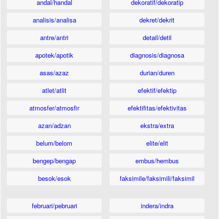
andal/handal
dekoratif/dekoratip
analisis/analisa
dekret/dekrit
antre/antri
detail/detil
apotek/apotik
diagnosis/diagnosa
asas/azaz
durian/duren
atlet/atlit
efektif/efektip
atmosfer/atmosfir
efektifitas/efektivitas
azan/adzan
ekstra/extra
belum/belom
elite/elit
bengep/bengap
embus/hembus
besok/esok
faksimile/faksimili/faksimil
februari/pebruari
indera/indra