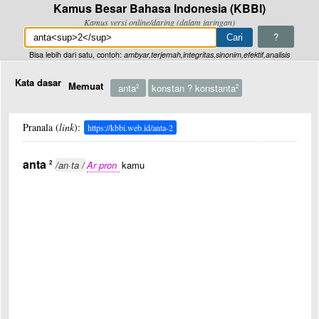
Kamus Besar Bahasa Indonesia (KBBI)
Kamus versi online/daring (dalam jaringan)
?
Bisa lebih dari satu, contoh:
ambyar,terjemah,integritas,sinonim,efektif,analisis
Kata dasar
Memuat
anta
konstan ? konstanta
2
2
Pranala (
link
):
https://kbbi.web.id/anta-2
anta
2
/an·ta /
Ar pron
kamu