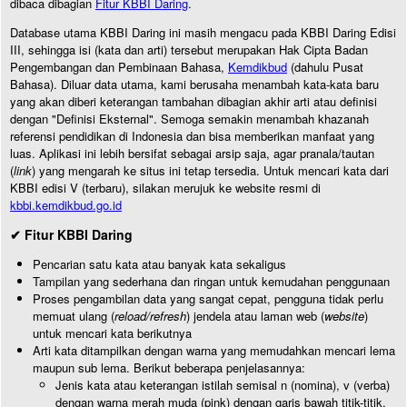
dibaca dibagian
Fitur KBBI Daring
.
Database utama KBBI Daring ini masih mengacu pada KBBI Daring Edisi
III, sehingga isi (kata dan arti) tersebut merupakan Hak Cipta Badan
Pengembangan dan Pembinaan Bahasa,
Kemdikbud
(dahulu Pusat
Bahasa). Diluar data utama, kami berusaha menambah kata-kata baru
yang akan diberi keterangan tambahan dibagian akhir arti atau definisi
dengan "Definisi Eksternal". Semoga semakin menambah khazanah
referensi pendidikan di Indonesia dan bisa memberikan manfaat yang
luas. Aplikasi ini lebih bersifat sebagai arsip saja, agar pranala/tautan
(
link
) yang mengarah ke situs ini tetap tersedia. Untuk mencari kata dari
KBBI edisi V (terbaru), silakan merujuk ke website resmi di
kbbi.kemdikbud.go.id
✔ Fitur KBBI Daring
Pencarian satu kata atau banyak kata sekaligus
Tampilan yang sederhana dan ringan untuk kemudahan penggunaan
Proses pengambilan data yang sangat cepat, pengguna tidak perlu
memuat ulang (
reload/refresh
) jendela atau laman web (
website
)
untuk mencari kata berikutnya
Arti kata ditampilkan dengan warna yang memudahkan mencari lema
maupun sub lema. Berikut beberapa penjelasannya:
Jenis kata atau keterangan istilah semisal n (nomina), v (verba)
dengan warna merah muda (pink) dengan garis bawah titik-titik.