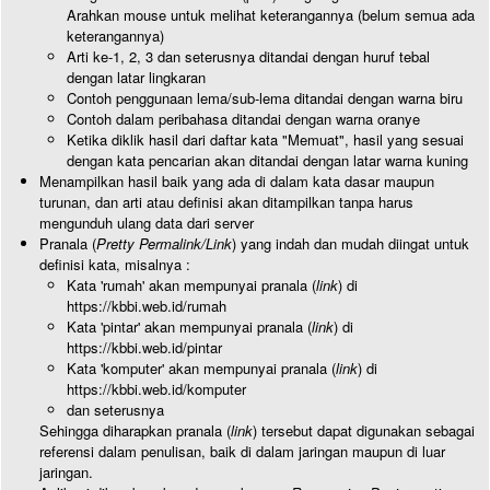
Arahkan mouse untuk melihat keterangannya (belum semua ada
keterangannya)
Arti ke-1, 2, 3 dan seterusnya ditandai dengan huruf tebal
dengan latar lingkaran
Contoh penggunaan lema/sub-lema ditandai dengan warna biru
Contoh dalam peribahasa ditandai dengan warna oranye
Ketika diklik hasil dari daftar kata "Memuat", hasil yang sesuai
dengan kata pencarian akan ditandai dengan latar warna kuning
Menampilkan hasil baik yang ada di dalam kata dasar maupun
turunan, dan arti atau definisi akan ditampilkan tanpa harus
mengunduh ulang data dari server
Pranala (
Pretty Permalink/Link
) yang indah dan mudah diingat untuk
definisi kata, misalnya :
Kata 'rumah' akan mempunyai pranala (
link
) di
https://kbbi.web.id/rumah
Kata 'pintar' akan mempunyai pranala (
link
) di
https://kbbi.web.id/pintar
Kata 'komputer' akan mempunyai pranala (
link
) di
https://kbbi.web.id/komputer
dan seterusnya
Sehingga diharapkan pranala (
link
) tersebut dapat digunakan sebagai
referensi dalam penulisan, baik di dalam jaringan maupun di luar
jaringan.