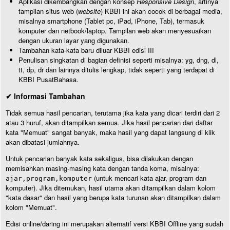
Aplikasi dikembangkan dengan konsep
Responsive Design
, artinya
tampilan situs web (
website
) KBBI ini akan cocok di berbagai media,
misalnya smartphone (Tablet pc, iPad, iPhone, Tab), termasuk
komputer dan netbook/laptop. Tampilan web akan menyesuaikan
dengan ukuran layar yang digunakan.
Tambahan kata-kata baru diluar KBBI edisi III
Penulisan singkatan di bagian definisi seperti misalnya: yg, dng, dl,
tt, dp, dr dan lainnya ditulis lengkap, tidak seperti yang terdapat di
KBBI PusatBahasa.
✔ Informasi Tambahan
Tidak semua hasil pencarian, terutama jika kata yang dicari terdiri dari 2
atau 3 huruf, akan ditampilkan semua. Jika hasil pencarian dari daftar
kata "Memuat" sangat banyak, maka hasil yang dapat langsung di klik
akan dibatasi jumlahnya.
Untuk pencarian banyak kata sekaligus, bisa dilakukan dengan
memisahkan masing-masing kata dengan tanda koma, misalnya:
(untuk mencari kata ajar, program dan
ajar,program,komputer
komputer). Jika ditemukan, hasil utama akan ditampilkan dalam kolom
"kata dasar" dan hasil yang berupa kata turunan akan ditampilkan dalam
kolom "Memuat".
Edisi online/daring ini merupakan alternatif versi KBBI Offline yang sudah