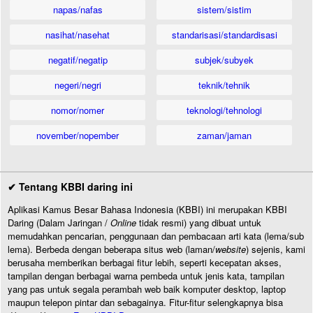
napas/nafas
sistem/sistim
nasihat/nasehat
standarisasi/standardisasi
negatif/negatip
subjek/subyek
negeri/negri
teknik/tehnik
nomor/nomer
teknologi/tehnologi
november/nopember
zaman/jaman
✔ Tentang KBBI daring ini
Aplikasi Kamus Besar Bahasa Indonesia (KBBI) ini merupakan KBBI
Daring (Dalam Jaringan /
Online
tidak resmi) yang dibuat untuk
memudahkan pencarian, penggunaan dan pembacaan arti kata (lema/sub
lema). Berbeda dengan beberapa situs web (laman/
website
) sejenis, kami
berusaha memberikan berbagai fitur lebih, seperti kecepatan akses,
tampilan dengan berbagai warna pembeda untuk jenis kata, tampilan
yang pas untuk segala perambah web baik komputer desktop, laptop
maupun telepon pintar dan sebagainya. Fitur-fitur selengkapnya bisa