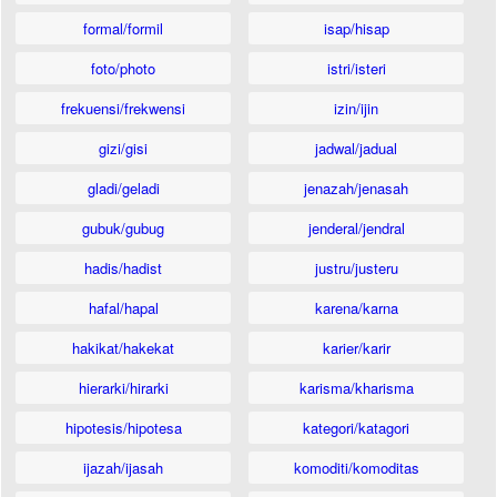
formal/formil
isap/hisap
foto/photo
istri/isteri
frekuensi/frekwensi
izin/ijin
gizi/gisi
jadwal/jadual
gladi/geladi
jenazah/jenasah
gubuk/gubug
jenderal/jendral
hadis/hadist
justru/justeru
hafal/hapal
karena/karna
hakikat/hakekat
karier/karir
hierarki/hirarki
karisma/kharisma
hipotesis/hipotesa
kategori/katagori
ijazah/ijasah
komoditi/komoditas