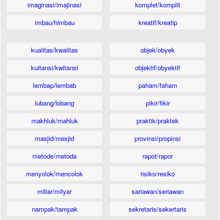
imaginasi/imajinasi
komplet/komplit
imbau/himbau
kreatif/kreatip
kualitas/kwalitas
objek/obyek
kuitansi/kwitansi
objektif/obyektif
lembap/lembab
paham/faham
lubang/lobang
pikir/fikir
makhluk/mahluk
praktik/praktek
masjid/mesjid
provinsi/propinsi
metode/metoda
rapot/rapor
menyolok/mencolok
risiko/resiko
miliar/milyar
sariawan/seriawan
nampak/tampak
sekretaris/sekertaris