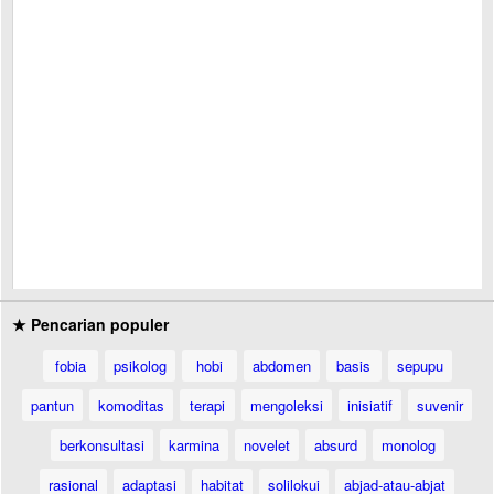
★ Pencarian populer
fobia
psikolog
hobi
abdomen
basis
sepupu
pantun
komoditas
terapi
mengoleksi
inisiatif
suvenir
berkonsultasi
karmina
novelet
absurd
monolog
rasional
adaptasi
habitat
solilokui
abjad-atau-abjat