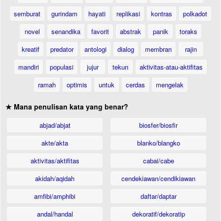
semburat
gurindam
hayati
replikasi
kontras
polkadot
novel
senandika
favorit
abstrak
panik
toraks
kreatif
predator
antologi
dialog
membran
rajin
mandiri
populasi
jujur
tekun
aktivitas-atau-aktifitas
ramah
optimis
untuk
cerdas
mengelak
★ Mana penulisan kata yang benar?
abjad/abjat
biosfer/biosfir
akte/akta
blanko/blangko
aktivitas/aktifitas
cabai/cabe
akidah/aqidah
cendekiawan/cendikiawan
amfibi/amphibi
daftar/daptar
andal/handal
dekoratif/dekoratip