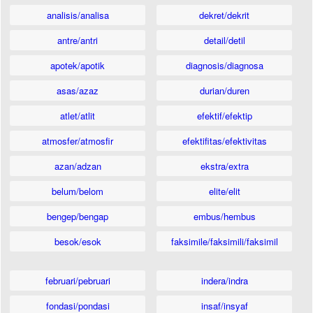
analisis/analisa
dekret/dekrit
antre/antri
detail/detil
apotek/apotik
diagnosis/diagnosa
asas/azaz
durian/duren
atlet/atlit
efektif/efektip
atmosfer/atmosfir
efektifitas/efektivitas
azan/adzan
ekstra/extra
belum/belom
elite/elit
bengep/bengap
embus/hembus
besok/esok
faksimile/faksimili/faksimil
februari/pebruari
indera/indra
fondasi/pondasi
insaf/insyaf