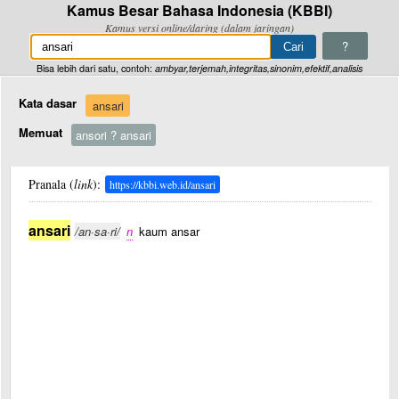
Kamus Besar Bahasa Indonesia (KBBI)
Kamus versi online/daring (dalam jaringan)
?
Bisa lebih dari satu, contoh:
ambyar,terjemah,integritas,sinonim,efektif,analisis
Kata dasar
ansari
Memuat
ansori ? ansari
Pranala (
link
):
https://kbbi.web.id/ansari
ansari
/an·sa·ri/
n
kaum ansar