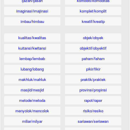
ijazah/ijasah
komoditi/komoditas
imaginasi/imajinasi
komplet/komplit
imbau/himbau
kreatif/kreatip
kualitas/kwalitas
objek/obyek
kuitansi/kwitansi
objektif/obyektif
lembap/lembab
paham/faham
lubang/lobang
pikir/fikir
makhluk/mahluk
praktik/praktek
masjid/mesjid
provinsi/propinsi
metode/metoda
rapot/rapor
menyolok/mencolok
risiko/resiko
miliar/milyar
sariawan/seriawan