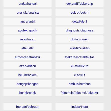
andal/handal
dekoratif/dekoratip
analisis/analisa
dekret/dekrit
antre/antri
detail/detil
apotek/apotik
diagnosis/diagnosa
asas/azaz
durian/duren
atlet/atlit
efektif/efektip
atmosfer/atmosfir
efektifitas/efektivitas
azan/adzan
ekstra/extra
belum/belom
elite/elit
bengep/bengap
embus/hembus
besok/esok
faksimile/faksimili/faksimil
februari/pebruari
indera/indra