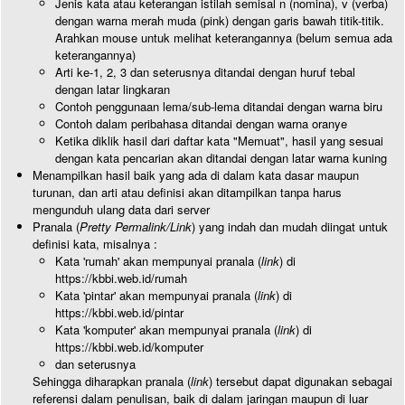
Jenis kata atau keterangan istilah semisal n (nomina), v (verba)
dengan warna merah muda (pink) dengan garis bawah titik-titik.
Arahkan mouse untuk melihat keterangannya (belum semua ada
keterangannya)
Arti ke-1, 2, 3 dan seterusnya ditandai dengan huruf tebal
dengan latar lingkaran
Contoh penggunaan lema/sub-lema ditandai dengan warna biru
Contoh dalam peribahasa ditandai dengan warna oranye
Ketika diklik hasil dari daftar kata "Memuat", hasil yang sesuai
dengan kata pencarian akan ditandai dengan latar warna kuning
Menampilkan hasil baik yang ada di dalam kata dasar maupun
turunan, dan arti atau definisi akan ditampilkan tanpa harus
mengunduh ulang data dari server
Pranala (
Pretty Permalink/Link
) yang indah dan mudah diingat untuk
definisi kata, misalnya :
Kata 'rumah' akan mempunyai pranala (
link
) di
https://kbbi.web.id/rumah
Kata 'pintar' akan mempunyai pranala (
link
) di
https://kbbi.web.id/pintar
Kata 'komputer' akan mempunyai pranala (
link
) di
https://kbbi.web.id/komputer
dan seterusnya
Sehingga diharapkan pranala (
link
) tersebut dapat digunakan sebagai
referensi dalam penulisan, baik di dalam jaringan maupun di luar