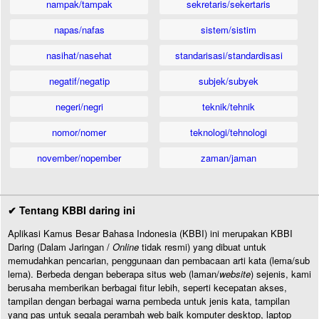
nampak/tampak
sekretaris/sekertaris
napas/nafas
sistem/sistim
nasihat/nasehat
standarisasi/standardisasi
negatif/negatip
subjek/subyek
negeri/negri
teknik/tehnik
nomor/nomer
teknologi/tehnologi
november/nopember
zaman/jaman
✔ Tentang KBBI daring ini
Aplikasi Kamus Besar Bahasa Indonesia (KBBI) ini merupakan KBBI
Daring (Dalam Jaringan /
Online
tidak resmi) yang dibuat untuk
memudahkan pencarian, penggunaan dan pembacaan arti kata (lema/sub
lema). Berbeda dengan beberapa situs web (laman/
website
) sejenis, kami
berusaha memberikan berbagai fitur lebih, seperti kecepatan akses,
tampilan dengan berbagai warna pembeda untuk jenis kata, tampilan
yang pas untuk segala perambah web baik komputer desktop, laptop