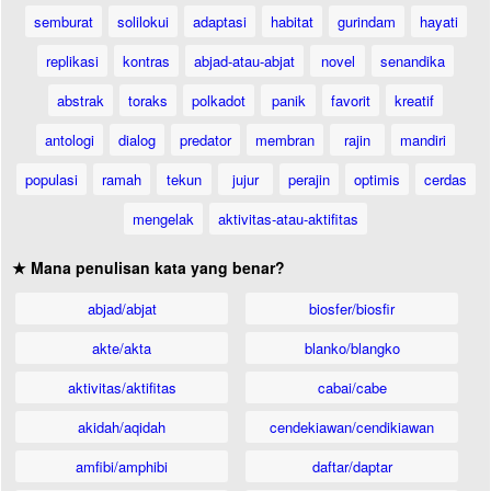
semburat
solilokui
adaptasi
habitat
gurindam
hayati
replikasi
kontras
abjad-atau-abjat
novel
senandika
abstrak
toraks
polkadot
panik
favorit
kreatif
antologi
dialog
predator
membran
rajin
mandiri
populasi
ramah
tekun
jujur
perajin
optimis
cerdas
mengelak
aktivitas-atau-aktifitas
★ Mana penulisan kata yang benar?
abjad/abjat
biosfer/biosfir
akte/akta
blanko/blangko
aktivitas/aktifitas
cabai/cabe
akidah/aqidah
cendekiawan/cendikiawan
amfibi/amphibi
daftar/daptar