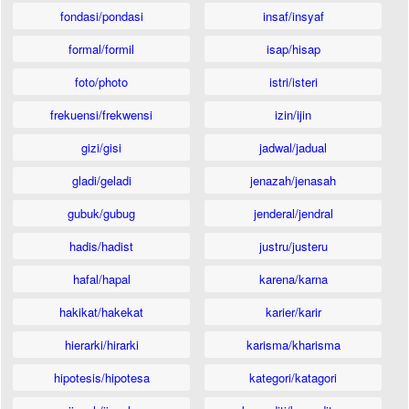
fondasi/pondasi
insaf/insyaf
formal/formil
isap/hisap
foto/photo
istri/isteri
frekuensi/frekwensi
izin/ijin
gizi/gisi
jadwal/jadual
gladi/geladi
jenazah/jenasah
gubuk/gubug
jenderal/jendral
hadis/hadist
justru/justeru
hafal/hapal
karena/karna
hakikat/hakekat
karier/karir
hierarki/hirarki
karisma/kharisma
hipotesis/hipotesa
kategori/katagori