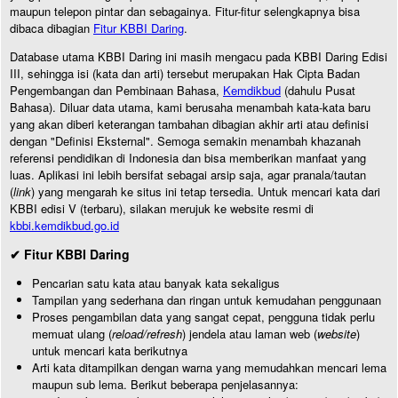
maupun telepon pintar dan sebagainya. Fitur-fitur selengkapnya bisa
dibaca dibagian
Fitur KBBI Daring
.
Database utama KBBI Daring ini masih mengacu pada KBBI Daring Edisi
III, sehingga isi (kata dan arti) tersebut merupakan Hak Cipta Badan
Pengembangan dan Pembinaan Bahasa,
Kemdikbud
(dahulu Pusat
Bahasa). Diluar data utama, kami berusaha menambah kata-kata baru
yang akan diberi keterangan tambahan dibagian akhir arti atau definisi
dengan "Definisi Eksternal". Semoga semakin menambah khazanah
referensi pendidikan di Indonesia dan bisa memberikan manfaat yang
luas. Aplikasi ini lebih bersifat sebagai arsip saja, agar pranala/tautan
(
link
) yang mengarah ke situs ini tetap tersedia. Untuk mencari kata dari
KBBI edisi V (terbaru), silakan merujuk ke website resmi di
kbbi.kemdikbud.go.id
✔ Fitur KBBI Daring
Pencarian satu kata atau banyak kata sekaligus
Tampilan yang sederhana dan ringan untuk kemudahan penggunaan
Proses pengambilan data yang sangat cepat, pengguna tidak perlu
memuat ulang (
reload/refresh
) jendela atau laman web (
website
)
untuk mencari kata berikutnya
Arti kata ditampilkan dengan warna yang memudahkan mencari lema
maupun sub lema. Berikut beberapa penjelasannya: