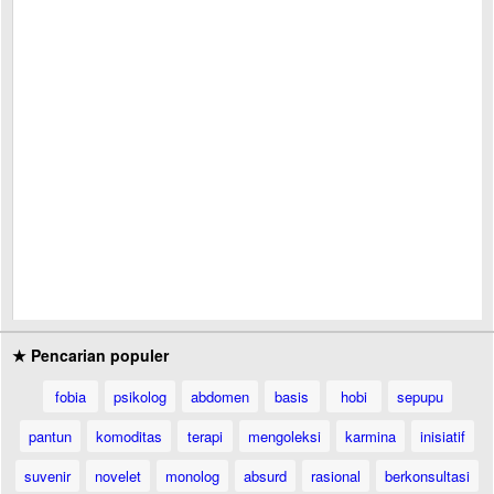
★ Pencarian populer
fobia
psikolog
abdomen
basis
hobi
sepupu
pantun
komoditas
terapi
mengoleksi
karmina
inisiatif
suvenir
novelet
monolog
absurd
rasional
berkonsultasi