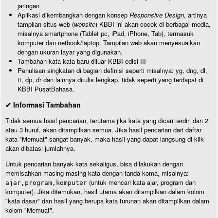
jaringan.
Aplikasi dikembangkan dengan konsep
Responsive Design
, artinya
tampilan situs web (
website
) KBBI ini akan cocok di berbagai media,
misalnya smartphone (Tablet pc, iPad, iPhone, Tab), termasuk
komputer dan netbook/laptop. Tampilan web akan menyesuaikan
dengan ukuran layar yang digunakan.
Tambahan kata-kata baru diluar KBBI edisi III
Penulisan singkatan di bagian definisi seperti misalnya: yg, dng, dl,
tt, dp, dr dan lainnya ditulis lengkap, tidak seperti yang terdapat di
KBBI PusatBahasa.
✔ Informasi Tambahan
Tidak semua hasil pencarian, terutama jika kata yang dicari terdiri dari 2
atau 3 huruf, akan ditampilkan semua. Jika hasil pencarian dari daftar
kata "Memuat" sangat banyak, maka hasil yang dapat langsung di klik
akan dibatasi jumlahnya.
Untuk pencarian banyak kata sekaligus, bisa dilakukan dengan
memisahkan masing-masing kata dengan tanda koma, misalnya:
(untuk mencari kata ajar, program dan
ajar,program,komputer
komputer). Jika ditemukan, hasil utama akan ditampilkan dalam kolom
"kata dasar" dan hasil yang berupa kata turunan akan ditampilkan dalam
kolom "Memuat".