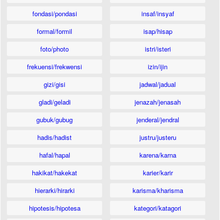
fondasi/pondasi
insaf/insyaf
formal/formil
isap/hisap
foto/photo
istri/isteri
frekuensi/frekwensi
izin/ijin
gizi/gisi
jadwal/jadual
gladi/geladi
jenazah/jenasah
gubuk/gubug
jenderal/jendral
hadis/hadist
justru/justeru
hafal/hapal
karena/karna
hakikat/hakekat
karier/karir
hierarki/hirarki
karisma/kharisma
hipotesis/hipotesa
kategori/katagori