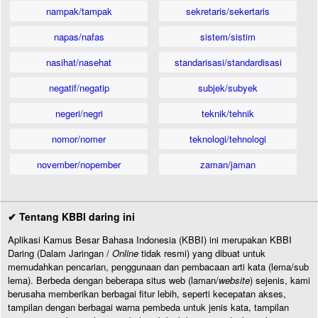
nampak/tampak
sekretaris/sekertaris
napas/nafas
sistem/sistim
nasihat/nasehat
standarisasi/standardisasi
negatif/negatip
subjek/subyek
negeri/negri
teknik/tehnik
nomor/nomer
teknologi/tehnologi
november/nopember
zaman/jaman
✔ Tentang KBBI daring ini
Aplikasi Kamus Besar Bahasa Indonesia (KBBI) ini merupakan KBBI
Daring (Dalam Jaringan /
Online
tidak resmi) yang dibuat untuk
memudahkan pencarian, penggunaan dan pembacaan arti kata (lema/sub
lema). Berbeda dengan beberapa situs web (laman/
website
) sejenis, kami
berusaha memberikan berbagai fitur lebih, seperti kecepatan akses,
tampilan dengan berbagai warna pembeda untuk jenis kata, tampilan