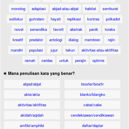
monolog
adaptasi
abjad-atau-abjat
habitat
semburat
solilokui
gurindam
hayati
replikasi
kontras
polkadot
novel
senandika
favorit
abstrak
panik
toraks
kreatif
predator
antologi
dialog
membran
rajin
mandiri
populasi
jujur
tekun
aktivitas-atau-aktifitas
ramah
cerdas
untuk
perajin
optimis
★ Mana penulisan kata yang benar?
abjad/abjat
biosfer/biosfir
akte/akta
blanko/blangko
aktivitas/aktifitas
cabai/cabe
akidah/aqidah
cendekiawan/cendikiawan
amfibi/amphibi
daftar/daptar