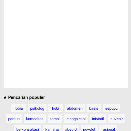
★ Pencarian populer
fobia
psikolog
hobi
abdomen
basis
sepupu
pantun
komoditas
terapi
mengoleksi
inisiatif
suvenir
berkonsultasi
karmina
absurd
novelet
rasional