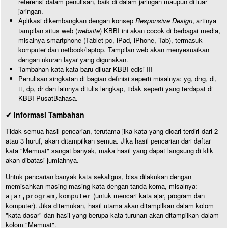
referensi dalam penulisan, baik di dalam jaringan maupun di luar
jaringan.
Aplikasi dikembangkan dengan konsep
Responsive Design
, artinya
tampilan situs web (
website
) KBBI ini akan cocok di berbagai media,
misalnya smartphone (Tablet pc, iPad, iPhone, Tab), termasuk
komputer dan netbook/laptop. Tampilan web akan menyesuaikan
dengan ukuran layar yang digunakan.
Tambahan kata-kata baru diluar KBBI edisi III
Penulisan singkatan di bagian definisi seperti misalnya: yg, dng, dl,
tt, dp, dr dan lainnya ditulis lengkap, tidak seperti yang terdapat di
KBBI PusatBahasa.
✔ Informasi Tambahan
Tidak semua hasil pencarian, terutama jika kata yang dicari terdiri dari 2
atau 3 huruf, akan ditampilkan semua. Jika hasil pencarian dari daftar
kata "Memuat" sangat banyak, maka hasil yang dapat langsung di klik
akan dibatasi jumlahnya.
Untuk pencarian banyak kata sekaligus, bisa dilakukan dengan
memisahkan masing-masing kata dengan tanda koma, misalnya:
(untuk mencari kata ajar, program dan
ajar,program,komputer
komputer). Jika ditemukan, hasil utama akan ditampilkan dalam kolom
"kata dasar" dan hasil yang berupa kata turunan akan ditampilkan dalam
kolom "Memuat".