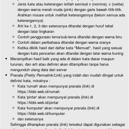
Jenis kata atau keterangan istilah semisal n (nomina), v (verba)
dengan warna merah muda (pink) dengan garis bawah titik-titik.
Arahkan mouse untuk melihat keterangannya (belum semua ada
keterangannya)
Arti ke-1, 2, 3 dan seterusnya ditandai dengan huruf tebal
dengan latar lingkaran
Contoh penggunaan lema/sub-lema ditandai dengan warna biru
Contoh dalam peribahasa ditandai dengan warna oranye
Ketika diklik hasil dari daftar kata "Memuat", hasil yang sesuai
dengan kata pencarian akan ditandai dengan latar warna kuning
Menampilkan hasil baik yang ada di dalam kata dasar maupun
turunan, dan arti atau definisi akan ditampilkan tanpa harus
mengunduh ulang data dari server
Pranala (
Pretty Permalink/Link
) yang indah dan mudah diingat untuk
definisi kata, misalnya :
Kata 'rumah' akan mempunyai pranala (
link
) di
https://kbbi.web.id/rumah
Kata 'pintar' akan mempunyai pranala (
link
) di
https://kbbi.web.id/pintar
Kata 'komputer' akan mempunyai pranala (
link
) di
https://kbbi.web.id/komputer
dan seterusnya
Sehingga diharapkan pranala (
link
) tersebut dapat digunakan sebagai