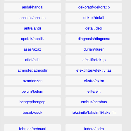
andal/handal
dekoratif/dekoratip
analisis/analisa
dekret/dekrit
antre/antri
detail/detil
apotek/apotik
diagnosis/diagnosa
asas/azaz
durian/duren
atlet/atlit
efektif/efektip
atmosfer/atmosfir
efektifitas/efektivitas
azan/adzan
ekstra/extra
belum/belom
elite/elit
bengep/bengap
embus/hembus
besok/esok
faksimile/faksimili/faksimil
februari/pebruari
indera/indra