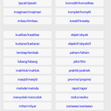
ijazah/ijasah
komoditi/komoditas
imaginasi/imajinasi
komplet/komplit
imbau/himbau
kreatif/kreatip
kualitas/kwalitas
objek/obyek
kuitansi/kwitansi
objektif/obyektif
lembap/lembab
paham/faham
lubang/lobang
pikir/fikir
makhluk/mahluk
praktik/praktek
masjid/mesjid
provinsi/propinsi
metode/metoda
rapot/rapor
menyolok/mencolok
risiko/resiko
miliar/milyar
sariawan/seriawan