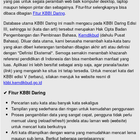
yang pas untuk segala perambah web baik komputer desktop, laptop
maupun telepon pintar dan sebagainya. Fitur-fitur selengkapnya bisa
dibaca dibagian
Fitur KBBI Daring
.
Database utama KBBI Daring ini masih mengacu pada KBBI Daring Edisi
III, sehingga isi (kata dan arti) tersebut merupakan Hak Cipta Badan
Pengembangan dan Pembinaan Bahasa,
Kemdikbud
(dahulu Pusat
Bahasa). Diluar data utama, kami berusaha menambah kata-kata baru
yang akan diberi keterangan tambahan dibagian akhir arti atau definisi
dengan "Definisi Eksternal". Semoga semakin menambah khazanah
referensi pendidikan di Indonesia dan bisa memberikan manfaat yang
luas. Aplikasi ini lebih bersifat sebagai arsip saja, agar pranala/tautan
(
link
) yang mengarah ke situs ini tetap tersedia. Untuk mencari kata dari
KBBI edisi V (terbaru), silakan merujuk ke website resmi di
kbbi.kemdikbud.go.id
✔ Fitur KBBI Daring
Pencarian satu kata atau banyak kata sekaligus
Tampilan yang sederhana dan ringan untuk kemudahan penggunaan
Proses pengambilan data yang sangat cepat, pengguna tidak perlu
memuat ulang (
reload/refresh
) jendela atau laman web (
website
)
untuk mencari kata berikutnya
Arti kata ditampilkan dengan warna yang memudahkan mencari lema
maupun sub lema. Berikut beberapa penjelasannya: