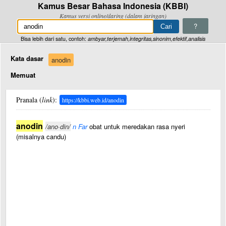
Kamus Besar Bahasa Indonesia (KBBI)
Kamus versi online/daring (dalam jaringan)
?
Bisa lebih dari satu, contoh:
ambyar,terjemah,integritas,sinonim,efektif,analisis
Kata dasar
anodin
Memuat
Pranala (
link
):
https://kbbi.web.id/anodin
anodin
/ano·din/
n Far
obat untuk meredakan rasa nyeri
(misalnya candu)