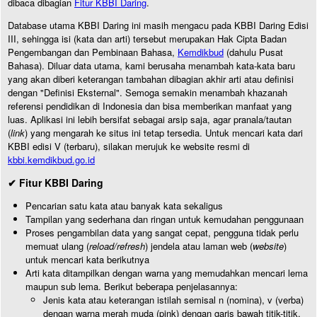
dibaca dibagian
Fitur KBBI Daring
.
Database utama KBBI Daring ini masih mengacu pada KBBI Daring Edisi
III, sehingga isi (kata dan arti) tersebut merupakan Hak Cipta Badan
Pengembangan dan Pembinaan Bahasa,
Kemdikbud
(dahulu Pusat
Bahasa). Diluar data utama, kami berusaha menambah kata-kata baru
yang akan diberi keterangan tambahan dibagian akhir arti atau definisi
dengan "Definisi Eksternal". Semoga semakin menambah khazanah
referensi pendidikan di Indonesia dan bisa memberikan manfaat yang
luas. Aplikasi ini lebih bersifat sebagai arsip saja, agar pranala/tautan
(
link
) yang mengarah ke situs ini tetap tersedia. Untuk mencari kata dari
KBBI edisi V (terbaru), silakan merujuk ke website resmi di
kbbi.kemdikbud.go.id
✔ Fitur KBBI Daring
Pencarian satu kata atau banyak kata sekaligus
Tampilan yang sederhana dan ringan untuk kemudahan penggunaan
Proses pengambilan data yang sangat cepat, pengguna tidak perlu
memuat ulang (
reload/refresh
) jendela atau laman web (
website
)
untuk mencari kata berikutnya
Arti kata ditampilkan dengan warna yang memudahkan mencari lema
maupun sub lema. Berikut beberapa penjelasannya:
Jenis kata atau keterangan istilah semisal n (nomina), v (verba)
dengan warna merah muda (pink) dengan garis bawah titik-titik.