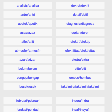
analisis/analisa
dekret/dekrit
antre/antri
detail/detil
apotek/apotik
diagnosis/diagnosa
asas/azaz
durian/duren
atlet/atlit
efektif/efektip
atmosfer/atmosfir
efektifitas/efektivitas
azan/adzan
ekstra/extra
belum/belom
elite/elit
bengep/bengap
embus/hembus
besok/esok
faksimile/faksimili/faksimil
februari/pebruari
indera/indra
fondasi/pondasi
insaf/insyaf