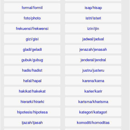
formal/formil
isap/hisap
foto/photo
istri/isteri
frekuensi/frekwensi
izin/ijin
gizi/gisi
jadwal/jadual
gladi/geladi
jenazah/jenasah
gubuk/gubug
jenderal/jendral
hadis/hadist
justru/justeru
hafal/hapal
karena/karna
hakikat/hakekat
karier/karir
hierarki/hirarki
karisma/kharisma
hipotesis/hipotesa
kategori/katagori
ijazah/ijasah
komoditi/komoditas