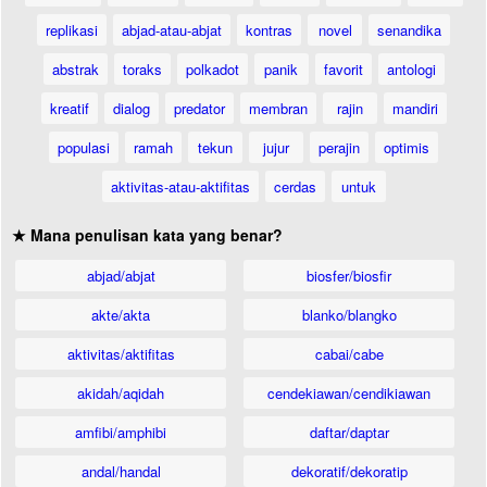
replikasi
abjad-atau-abjat
kontras
novel
senandika
abstrak
toraks
polkadot
panik
favorit
antologi
kreatif
dialog
predator
membran
rajin
mandiri
populasi
ramah
tekun
jujur
perajin
optimis
aktivitas-atau-aktifitas
cerdas
untuk
★ Mana penulisan kata yang benar?
abjad/abjat
biosfer/biosfir
akte/akta
blanko/blangko
aktivitas/aktifitas
cabai/cabe
akidah/aqidah
cendekiawan/cendikiawan
amfibi/amphibi
daftar/daptar
andal/handal
dekoratif/dekoratip