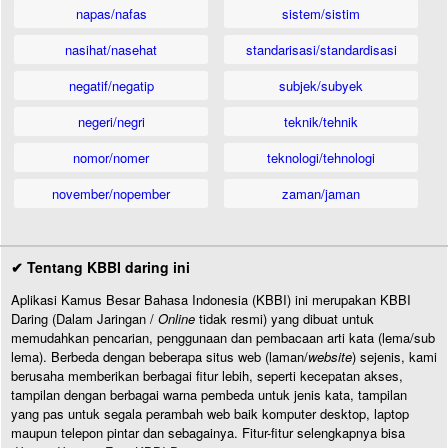
napas/nafas
sistem/sistim
nasihat/nasehat
standarisasi/standardisasi
negatif/negatip
subjek/subyek
negeri/negri
teknik/tehnik
nomor/nomer
teknologi/tehnologi
november/nopember
zaman/jaman
✔ Tentang KBBI daring ini
Aplikasi Kamus Besar Bahasa Indonesia (KBBI) ini merupakan KBBI
Daring (Dalam Jaringan /
Online
tidak resmi) yang dibuat untuk
memudahkan pencarian, penggunaan dan pembacaan arti kata (lema/sub
lema). Berbeda dengan beberapa situs web (laman/
website
) sejenis, kami
berusaha memberikan berbagai fitur lebih, seperti kecepatan akses,
tampilan dengan berbagai warna pembeda untuk jenis kata, tampilan
yang pas untuk segala perambah web baik komputer desktop, laptop
maupun telepon pintar dan sebagainya. Fitur-fitur selengkapnya bisa