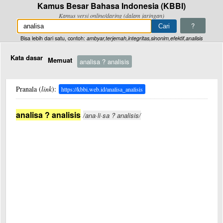
Kamus Besar Bahasa Indonesia (KBBI)
Kamus versi online/daring (dalam jaringan)
?
Bisa lebih dari satu, contoh:
ambyar,terjemah,integritas,sinonim,efektif,analisis
Kata dasar
Memuat
analisa ? analisis
Pranala (
link
):
https://kbbi.web.id/analisa_analisis
analisa ? analisis
/ana·li·sa ? analisis/