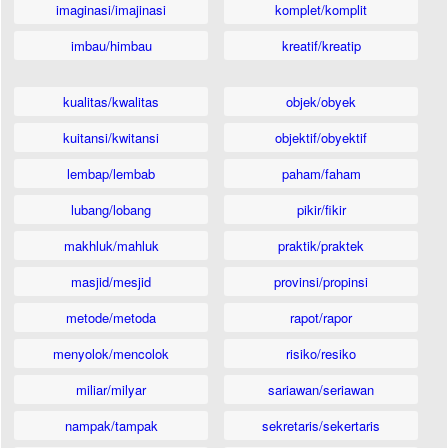
imaginasi/imajinasi
komplet/komplit
imbau/himbau
kreatif/kreatip
kualitas/kwalitas
objek/obyek
kuitansi/kwitansi
objektif/obyektif
lembap/lembab
paham/faham
lubang/lobang
pikir/fikir
makhluk/mahluk
praktik/praktek
masjid/mesjid
provinsi/propinsi
metode/metoda
rapot/rapor
menyolok/mencolok
risiko/resiko
miliar/milyar
sariawan/seriawan
nampak/tampak
sekretaris/sekertaris