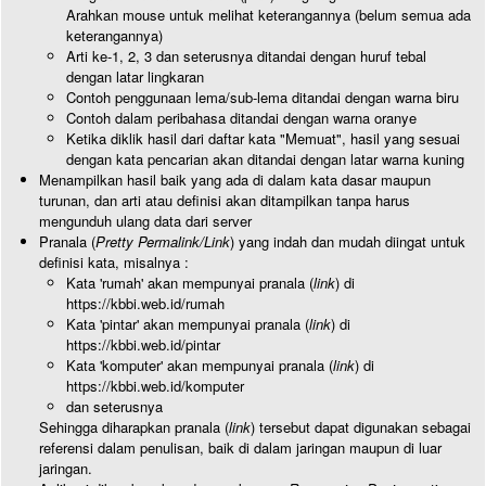
Arahkan mouse untuk melihat keterangannya (belum semua ada
keterangannya)
Arti ke-1, 2, 3 dan seterusnya ditandai dengan huruf tebal
dengan latar lingkaran
Contoh penggunaan lema/sub-lema ditandai dengan warna biru
Contoh dalam peribahasa ditandai dengan warna oranye
Ketika diklik hasil dari daftar kata "Memuat", hasil yang sesuai
dengan kata pencarian akan ditandai dengan latar warna kuning
Menampilkan hasil baik yang ada di dalam kata dasar maupun
turunan, dan arti atau definisi akan ditampilkan tanpa harus
mengunduh ulang data dari server
Pranala (
Pretty Permalink/Link
) yang indah dan mudah diingat untuk
definisi kata, misalnya :
Kata 'rumah' akan mempunyai pranala (
link
) di
https://kbbi.web.id/rumah
Kata 'pintar' akan mempunyai pranala (
link
) di
https://kbbi.web.id/pintar
Kata 'komputer' akan mempunyai pranala (
link
) di
https://kbbi.web.id/komputer
dan seterusnya
Sehingga diharapkan pranala (
link
) tersebut dapat digunakan sebagai
referensi dalam penulisan, baik di dalam jaringan maupun di luar
jaringan.