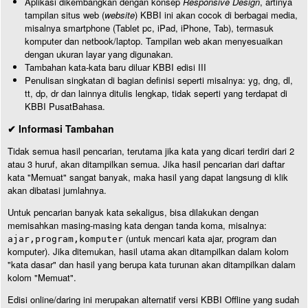
Aplikasi dikembangkan dengan konsep
Responsive Design
, artinya
tampilan situs web (
website
) KBBI ini akan cocok di berbagai media,
misalnya smartphone (Tablet pc, iPad, iPhone, Tab), termasuk
komputer dan netbook/laptop. Tampilan web akan menyesuaikan
dengan ukuran layar yang digunakan.
Tambahan kata-kata baru diluar KBBI edisi III
Penulisan singkatan di bagian definisi seperti misalnya: yg, dng, dl,
tt, dp, dr dan lainnya ditulis lengkap, tidak seperti yang terdapat di
KBBI PusatBahasa.
✔ Informasi Tambahan
Tidak semua hasil pencarian, terutama jika kata yang dicari terdiri dari 2
atau 3 huruf, akan ditampilkan semua. Jika hasil pencarian dari daftar
kata "Memuat" sangat banyak, maka hasil yang dapat langsung di klik
akan dibatasi jumlahnya.
Untuk pencarian banyak kata sekaligus, bisa dilakukan dengan
memisahkan masing-masing kata dengan tanda koma, misalnya:
(untuk mencari kata ajar, program dan
ajar,program,komputer
komputer). Jika ditemukan, hasil utama akan ditampilkan dalam kolom
"kata dasar" dan hasil yang berupa kata turunan akan ditampilkan dalam
kolom "Memuat".
Edisi online/daring ini merupakan alternatif versi KBBI Offline yang sudah