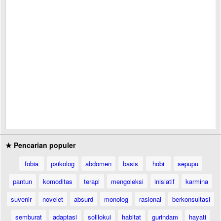
★ Pencarian populer
fobia
psikolog
abdomen
basis
hobi
sepupu
pantun
komoditas
terapi
mengoleksi
inisiatif
karmina
suvenir
novelet
absurd
monolog
rasional
berkonsultasi
semburat
adaptasi
solilokui
habitat
gurindam
hayati