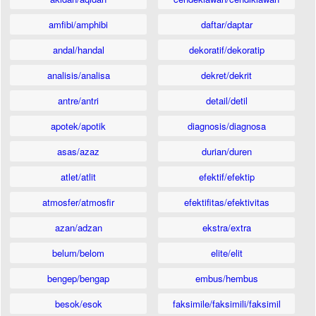
amfibi/amphibi
daftar/daptar
andal/handal
dekoratif/dekoratip
analisis/analisa
dekret/dekrit
antre/antri
detail/detil
apotek/apotik
diagnosis/diagnosa
asas/azaz
durian/duren
atlet/atlit
efektif/efektip
atmosfer/atmosfir
efektifitas/efektivitas
azan/adzan
ekstra/extra
belum/belom
elite/elit
bengep/bengap
embus/hembus
besok/esok
faksimile/faksimili/faksimil