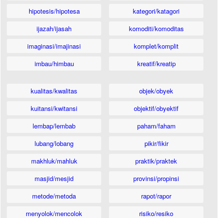
hipotesis/hipotesa
kategori/katagori
ijazah/ijasah
komoditi/komoditas
imaginasi/imajinasi
komplet/komplit
imbau/himbau
kreatif/kreatip
kualitas/kwalitas
objek/obyek
kuitansi/kwitansi
objektif/obyektif
lembap/lembab
paham/faham
lubang/lobang
pikir/fikir
makhluk/mahluk
praktik/praktek
masjid/mesjid
provinsi/propinsi
metode/metoda
rapot/rapor
menyolok/mencolok
risiko/resiko