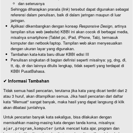
dan seterusnya
Sehingga diharapkan pranala (
link
) tersebut dapat digunakan sebagai
referensi dalam penulisan, baik di dalam jaringan maupun di luar
jaringan.
Aplikasi dikembangkan dengan konsep
Responsive Design
, artinya
tampilan situs web (
website
) KBBI ini akan cocok di berbagai media,
misalnya smartphone (Tablet pc, iPad, iPhone, Tab), termasuk
komputer dan netbook/laptop. Tampilan web akan menyesuaikan
dengan ukuran layar yang digunakan.
Tambahan kata-kata baru diluar KBBI edisi III
Penulisan singkatan di bagian definisi seperti misalnya: yg, dng, dl,
tt, dp, dr dan lainnya ditulis lengkap, tidak seperti yang terdapat di
KBBI PusatBahasa.
✔ Informasi Tambahan
Tidak semua hasil pencarian, terutama jika kata yang dicari terdiri dari 2
atau 3 huruf, akan ditampilkan semua. Jika hasil pencarian dari daftar
kata "Memuat" sangat banyak, maka hasil yang dapat langsung di klik
akan dibatasi jumlahnya.
Untuk pencarian banyak kata sekaligus, bisa dilakukan dengan
memisahkan masing-masing kata dengan tanda koma, misalnya:
(untuk mencari kata ajar, program dan
ajar,program,komputer