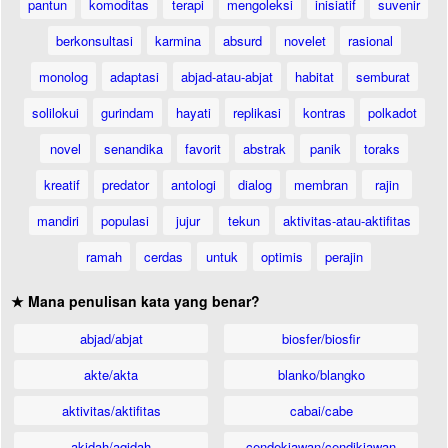
pantun
komoditas
terapi
mengoleksi
inisiatif
suvenir
berkonsultasi
karmina
absurd
novelet
rasional
monolog
adaptasi
abjad-atau-abjat
habitat
semburat
solilokui
gurindam
hayati
replikasi
kontras
polkadot
novel
senandika
favorit
abstrak
panik
toraks
kreatif
predator
antologi
dialog
membran
rajin
mandiri
populasi
jujur
tekun
aktivitas-atau-aktifitas
ramah
cerdas
untuk
optimis
perajin
★ Mana penulisan kata yang benar?
abjad/abjat
biosfer/biosfir
akte/akta
blanko/blangko
aktivitas/aktifitas
cabai/cabe
akidah/aqidah
cendekiawan/cendikiawan