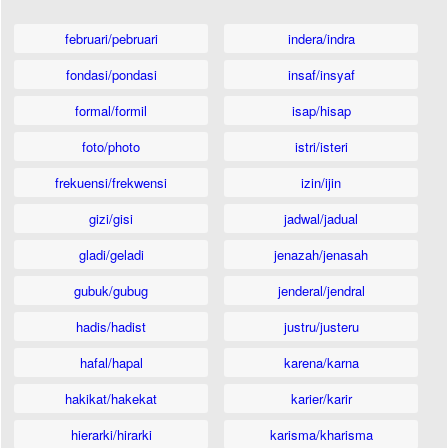
februari/pebruari
indera/indra
fondasi/pondasi
insaf/insyaf
formal/formil
isap/hisap
foto/photo
istri/isteri
frekuensi/frekwensi
izin/ijin
gizi/gisi
jadwal/jadual
gladi/geladi
jenazah/jenasah
gubuk/gubug
jenderal/jendral
hadis/hadist
justru/justeru
hafal/hapal
karena/karna
hakikat/hakekat
karier/karir
hierarki/hirarki
karisma/kharisma