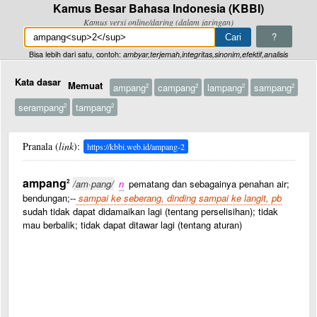
Kamus Besar Bahasa Indonesia (KBBI)
Kamus versi online/daring (dalam jaringan)
?
Bisa lebih dari satu, contoh:
ambyar,terjemah,integritas,sinonim,efektif,analisis
Kata dasar
Memuat
ampang
campang
lampang
sampang
2
2
2
2
serampang
tampang
2
2
Pranala (
link
):
https://kbbi.web.id/ampang-2
ampang
2
/am·pang/
n
pematang dan sebagainya penahan air;
bendungan;--
sampai ke seberang, dinding sampai ke langit, pb
sudah tidak dapat didamaikan lagi (tentang perselisihan); tidak
mau berbalik; tidak dapat ditawar lagi (tentang aturan)