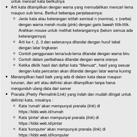
untuk mencari kata berikutnya
Arti kata ditampilkan dengan warna yang memudahkan mencari lema
maupun sub lema. Berikut beberapa penjelasannya:
Jenis kata atau keterangan istilah semisal n (nomina), v (verba)
dengan warna merah muda (pink) dengan garis bawah titik-titik.
Arahkan mouse untuk melihat keterangannya (belum semua ada
keterangannya)
Arti ke-1, 2, 3 dan seterusnya ditandai dengan huruf tebal
dengan latar lingkaran
Contoh penggunaan lema/sub-lema ditandai dengan warna biru
Contoh dalam peribahasa ditandai dengan warna oranye
Ketika diklik hasil dari daftar kata "Memuat", hasil yang sesuai
dengan kata pencarian akan ditandai dengan latar warna kuning
Menampilkan hasil baik yang ada di dalam kata dasar maupun
turunan, dan arti atau definisi akan ditampilkan tanpa harus
mengunduh ulang data dari server
Pranala (
Pretty Permalink/Link
) yang indah dan mudah diingat untuk
definisi kata, misalnya :
Kata 'rumah' akan mempunyai pranala (
link
) di
https://kbbi.web.id/rumah
Kata 'pintar' akan mempunyai pranala (
link
) di
https://kbbi.web.id/pintar
Kata 'komputer' akan mempunyai pranala (
link
) di
https://kbbi.web.id/komputer