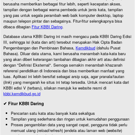
berusaha memberikan berbagai fitur lebih, seperti kecepatan akses,
tampilan dengan berbagai warna pembeda untuk jenis kata, tampilan
yang pas untuk segala perambah web baik komputer desktop, laptop
maupun telepon pintar dan sebagainya. Fitur-fitur selengkapnya bisa
dibaca dibagian
Fitur KBBI Daring
.
Database utama KBBI Daring ini masih mengacu pada KBBI Daring Edisi
III, sehingga isi (kata dan arti) tersebut merupakan Hak Cipta Badan
Pengembangan dan Pembinaan Bahasa,
Kemdikbud
(dahulu Pusat
Bahasa). Diluar data utama, kami berusaha menambah kata-kata baru
yang akan diberi keterangan tambahan dibagian akhir arti atau definisi
dengan "Definisi Eksternal". Semoga semakin menambah khazanah
referensi pendidikan di Indonesia dan bisa memberikan manfaat yang
luas. Aplikasi ini lebih bersifat sebagai arsip saja, agar pranala/tautan
(
link
) yang mengarah ke situs ini tetap tersedia. Untuk mencari kata dari
KBBI edisi V (terbaru), silakan merujuk ke website resmi di
kbbi.kemdikbud.go.id
✔ Fitur KBBI Daring
Pencarian satu kata atau banyak kata sekaligus
Tampilan yang sederhana dan ringan untuk kemudahan penggunaan
Proses pengambilan data yang sangat cepat, pengguna tidak perlu
memuat ulang (
reload/refresh
) jendela atau laman web (
website
)