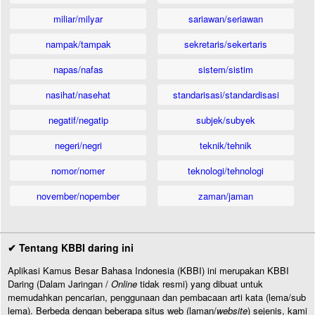
miliar/milyar
sariawan/seriawan
nampak/tampak
sekretaris/sekertaris
napas/nafas
sistem/sistim
nasihat/nasehat
standarisasi/standardisasi
negatif/negatip
subjek/subyek
negeri/negri
teknik/tehnik
nomor/nomer
teknologi/tehnologi
november/nopember
zaman/jaman
✔ Tentang KBBI daring ini
Aplikasi Kamus Besar Bahasa Indonesia (KBBI) ini merupakan KBBI
Daring (Dalam Jaringan /
Online
tidak resmi) yang dibuat untuk
memudahkan pencarian, penggunaan dan pembacaan arti kata (lema/sub
lema). Berbeda dengan beberapa situs web (laman/
website
) sejenis, kami