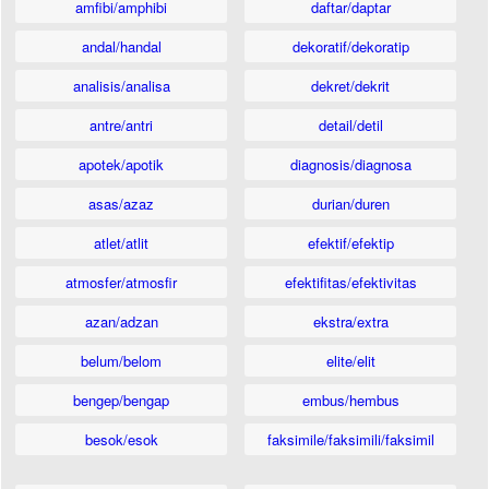
amfibi/amphibi
daftar/daptar
andal/handal
dekoratif/dekoratip
analisis/analisa
dekret/dekrit
antre/antri
detail/detil
apotek/apotik
diagnosis/diagnosa
asas/azaz
durian/duren
atlet/atlit
efektif/efektip
atmosfer/atmosfir
efektifitas/efektivitas
azan/adzan
ekstra/extra
belum/belom
elite/elit
bengep/bengap
embus/hembus
besok/esok
faksimile/faksimili/faksimil