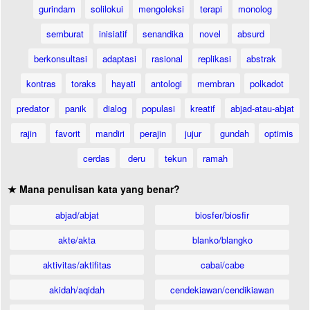
gurindam
solilokui
mengoleksi
terapi
monolog
semburat
inisiatif
senandika
novel
absurd
berkonsultasi
adaptasi
rasional
replikasi
abstrak
kontras
toraks
hayati
antologi
membran
polkadot
predator
panik
dialog
populasi
kreatif
abjad-atau-abjat
rajin
favorit
mandiri
perajin
jujur
gundah
optimis
cerdas
deru
tekun
ramah
★ Mana penulisan kata yang benar?
abjad/abjat
biosfer/biosfir
akte/akta
blanko/blangko
aktivitas/aktifitas
cabai/cabe
akidah/aqidah
cendekiawan/cendikiawan