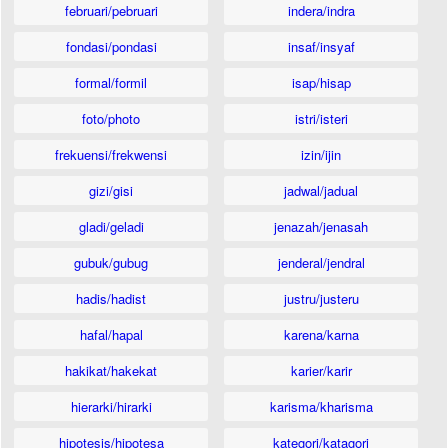
februari/pebruari
indera/indra
fondasi/pondasi
insaf/insyaf
formal/formil
isap/hisap
foto/photo
istri/isteri
frekuensi/frekwensi
izin/ijin
gizi/gisi
jadwal/jadual
gladi/geladi
jenazah/jenasah
gubuk/gubug
jenderal/jendral
hadis/hadist
justru/justeru
hafal/hapal
karena/karna
hakikat/hakekat
karier/karir
hierarki/hirarki
karisma/kharisma
hipotesis/hipotesa
kategori/katagori