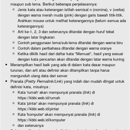
maupun sub lema. Berikut beberapa penjelasannya:
Jenis kata atau keterangan istilah semisal n (nomina), v (verba)
dengan warna merah muda (pink) dengan garis bawah titik-titik.
Arahkan mouse untuk melihat keterangannya (belum semua ada
keterangannya)
Arti ke-1, 2, 3 dan seterusnya ditandai dengan huruf tebal
dengan latar lingkaran
Contoh penggunaan lema/sub-lema ditandai dengan warna biru
Contoh dalam peribahasa ditandai dengan warna oranye
Ketika diklik hasil dari daftar kata "Memuat", hasil yang sesuai
dengan kata pencarian akan ditandai dengan latar warna kuning
Menampilkan hasil baik yang ada di dalam kata dasar maupun
turunan, dan arti atau definisi akan ditampilkan tanpa harus
mengunduh ulang data dari server
Pranala (
Pretty Permalink/Link
) yang indah dan mudah diingat untuk
definisi kata, misalnya :
Kata 'rumah' akan mempunyai pranala (
link
) di
https://kbbi.web.id/rumah
Kata 'pintar' akan mempunyai pranala (
link
) di
https://kbbi.web.id/pintar
Kata 'komputer' akan mempunyai pranala (
link
) di
https://kbbi.web.id/komputer
dan seterusnya