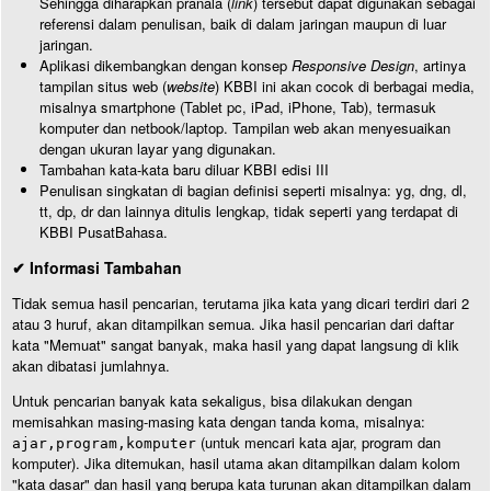
Sehingga diharapkan pranala (
link
) tersebut dapat digunakan sebagai
referensi dalam penulisan, baik di dalam jaringan maupun di luar
jaringan.
Aplikasi dikembangkan dengan konsep
Responsive Design
, artinya
tampilan situs web (
website
) KBBI ini akan cocok di berbagai media,
misalnya smartphone (Tablet pc, iPad, iPhone, Tab), termasuk
komputer dan netbook/laptop. Tampilan web akan menyesuaikan
dengan ukuran layar yang digunakan.
Tambahan kata-kata baru diluar KBBI edisi III
Penulisan singkatan di bagian definisi seperti misalnya: yg, dng, dl,
tt, dp, dr dan lainnya ditulis lengkap, tidak seperti yang terdapat di
KBBI PusatBahasa.
✔ Informasi Tambahan
Tidak semua hasil pencarian, terutama jika kata yang dicari terdiri dari 2
atau 3 huruf, akan ditampilkan semua. Jika hasil pencarian dari daftar
kata "Memuat" sangat banyak, maka hasil yang dapat langsung di klik
akan dibatasi jumlahnya.
Untuk pencarian banyak kata sekaligus, bisa dilakukan dengan
memisahkan masing-masing kata dengan tanda koma, misalnya:
(untuk mencari kata ajar, program dan
ajar,program,komputer
komputer). Jika ditemukan, hasil utama akan ditampilkan dalam kolom
"kata dasar" dan hasil yang berupa kata turunan akan ditampilkan dalam