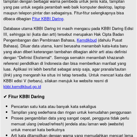
tampilan dengan berbagai warna pembeda untuk jenis kata, tampilan
yang pas untuk segala perambah web baik komputer desktop, laptop
maupun telepon pintar dan sebagainya. Fitur-fitur selengkapnya bisa
dibaca dibagian
Fitur KBBI Daring
.
Database utama KBBI Daring ini masih mengacu pada KBBI Daring Edisi
III, sehingga isi (kata dan arti) tersebut merupakan Hak Cipta Badan
Pengembangan dan Pembinaan Bahasa,
Kemdikbud
(dahulu Pusat
Bahasa). Diluar data utama, kami berusaha menambah kata-kata baru
yang akan diberi keterangan tambahan dibagian akhir arti atau definisi
dengan "Definisi Eksternal". Semoga semakin menambah khazanah
referensi pendidikan di Indonesia dan bisa memberikan manfaat yang
luas. Aplikasi ini lebih bersifat sebagai arsip saja, agar pranala/tautan
(
link
) yang mengarah ke situs ini tetap tersedia. Untuk mencari kata dari
KBBI edisi V (terbaru), silakan merujuk ke website resmi di
kbbi.kemdikbud.go.id
✔ Fitur KBBI Daring
Pencarian satu kata atau banyak kata sekaligus
Tampilan yang sederhana dan ringan untuk kemudahan penggunaan
Proses pengambilan data yang sangat cepat, pengguna tidak perlu
memuat ulang (
reload/refresh
) jendela atau laman web (
website
)
untuk mencari kata berikutnya
Arti kata ditampilkan dengan warna yang memudahkan mencari lema