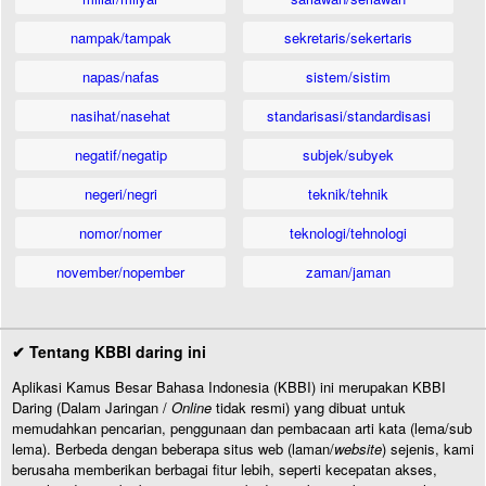
nampak/tampak
sekretaris/sekertaris
napas/nafas
sistem/sistim
nasihat/nasehat
standarisasi/standardisasi
negatif/negatip
subjek/subyek
negeri/negri
teknik/tehnik
nomor/nomer
teknologi/tehnologi
november/nopember
zaman/jaman
✔ Tentang KBBI daring ini
Aplikasi Kamus Besar Bahasa Indonesia (KBBI) ini merupakan KBBI
Daring (Dalam Jaringan /
Online
tidak resmi) yang dibuat untuk
memudahkan pencarian, penggunaan dan pembacaan arti kata (lema/sub
lema). Berbeda dengan beberapa situs web (laman/
website
) sejenis, kami
berusaha memberikan berbagai fitur lebih, seperti kecepatan akses,