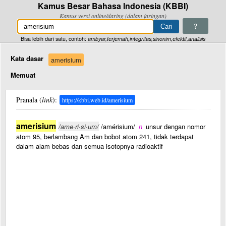
Kamus Besar Bahasa Indonesia (KBBI)
Kamus versi online/daring (dalam jaringan)
?
Bisa lebih dari satu, contoh:
ambyar,terjemah,integritas,sinonim,efektif,analisis
Kata dasar
amerisium
Memuat
Pranala (
link
):
https://kbbi.web.id/amerisium
amerisium
/ame·ri·si·um/
/amérisium/
n
unsur dengan nomor
atom 95, berlambang Am dan bobot atom 241, tidak terdapat
dalam alam bebas dan semua isotopnya radioaktif