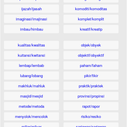
ijazah/ijasah
komoditi/komoditas
imaginasi/imajinasi
komplet/komplit
imbau/himbau
kreatif/kreatip
kualitas/kwalitas
objek/obyek
kuitansi/kwitansi
objektif/obyektif
lembap/lembab
paham/faham
lubang/lobang
pikir/fikir
makhluk/mahluk
praktik/praktek
masjid/mesjid
provinsi/propinsi
metode/metoda
rapot/rapor
menyolok/mencolok
risiko/resiko
miliar/milyar
sariawan/seriawan