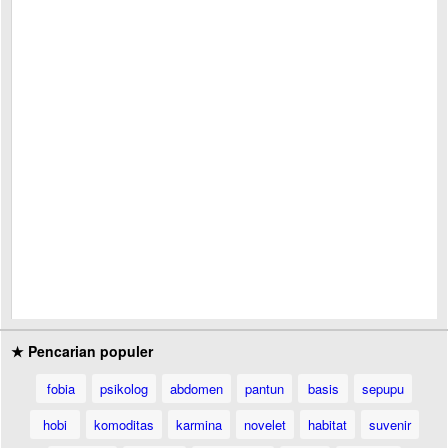
★ Pencarian populer
fobia
psikolog
abdomen
pantun
basis
sepupu
hobi
komoditas
karmina
novelet
habitat
suvenir