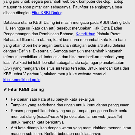
yang pas untuk segala perambah web baik komputer desktop, laptop
maupun telepon pintar dan sebagainya. Fitur-fitur selengkapnya bisa
dibaca dibagian
Fitur KBBI Daring
.
Database utama KBBI Daring ini masih mengacu pada KBBI Daring Edisi
III, sehingga isi (kata dan arti) tersebut merupakan Hak Cipta Badan
Pengembangan dan Pembinaan Bahasa,
Kemdikbud
(dahulu Pusat
Bahasa). Diluar data utama, kami berusaha menambah kata-kata baru
yang akan diberi keterangan tambahan dibagian akhir arti atau definisi
dengan "Definisi Eksternal". Semoga semakin menambah khazanah
referensi pendidikan di Indonesia dan bisa memberikan manfaat yang
luas. Aplikasi ini lebih bersifat sebagai arsip saja, agar pranala/tautan
(
link
) yang mengarah ke situs ini tetap tersedia. Untuk mencari kata dari
KBBI edisi V (terbaru), silakan merujuk ke website resmi di
kbbi.kemdikbud.go.id
✔ Fitur KBBI Daring
Pencarian satu kata atau banyak kata sekaligus
Tampilan yang sederhana dan ringan untuk kemudahan penggunaan
Proses pengambilan data yang sangat cepat, pengguna tidak perlu
memuat ulang (
reload/refresh
) jendela atau laman web (
website
)
untuk mencari kata berikutnya
Arti kata ditampilkan dengan warna yang memudahkan mencari lema
maupun sub lema. Berikut beberapa penjelasannya: