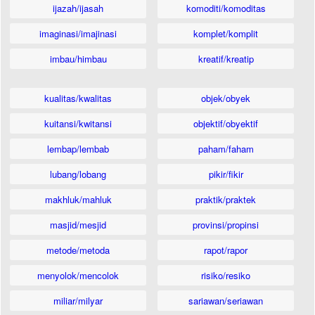
ijazah/ijasah
komoditi/komoditas
imaginasi/imajinasi
komplet/komplit
imbau/himbau
kreatif/kreatip
kualitas/kwalitas
objek/obyek
kuitansi/kwitansi
objektif/obyektif
lembap/lembab
paham/faham
lubang/lobang
pikir/fikir
makhluk/mahluk
praktik/praktek
masjid/mesjid
provinsi/propinsi
metode/metoda
rapot/rapor
menyolok/mencolok
risiko/resiko
miliar/milyar
sariawan/seriawan