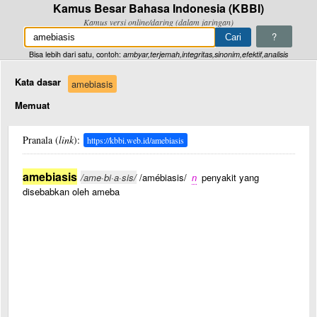
Kamus Besar Bahasa Indonesia (KBBI)
Kamus versi online/daring (dalam jaringan)
?
Bisa lebih dari satu, contoh:
ambyar,terjemah,integritas,sinonim,efektif,analisis
Kata dasar
amebiasis
Memuat
Pranala (
link
):
https://kbbi.web.id/amebiasis
amebiasis
/ame·bi·a·sis/
/amébiasis/
n
penyakit yang
disebabkan oleh ameba