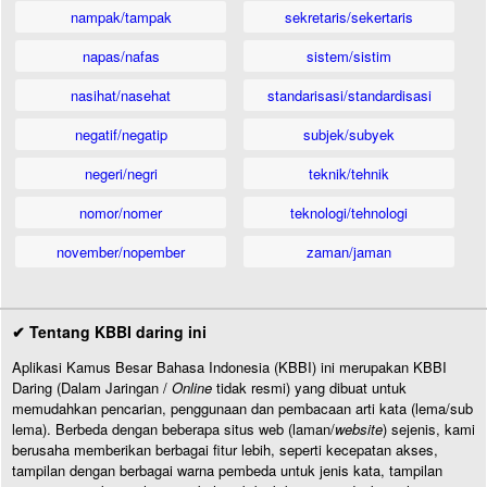
nampak/tampak
sekretaris/sekertaris
napas/nafas
sistem/sistim
nasihat/nasehat
standarisasi/standardisasi
negatif/negatip
subjek/subyek
negeri/negri
teknik/tehnik
nomor/nomer
teknologi/tehnologi
november/nopember
zaman/jaman
✔ Tentang KBBI daring ini
Aplikasi Kamus Besar Bahasa Indonesia (KBBI) ini merupakan KBBI
Daring (Dalam Jaringan /
Online
tidak resmi) yang dibuat untuk
memudahkan pencarian, penggunaan dan pembacaan arti kata (lema/sub
lema). Berbeda dengan beberapa situs web (laman/
website
) sejenis, kami
berusaha memberikan berbagai fitur lebih, seperti kecepatan akses,
tampilan dengan berbagai warna pembeda untuk jenis kata, tampilan