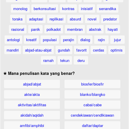
monolog
berkonsultasi
kontras
inisiatif
senandika
toraks
adaptasi
replikasi
absurd
novel
predator
rasional
panik
polkadot
membran
abstrak
hayati
antologi
kreatif
populasi
perajin
dialog
rajin
jujur
mandiri
abjad-atau-abjat
gundah
favorit
cerdas
optimis
ramah
tekun
deru
★ Mana penulisan kata yang benar?
abjad/abjat
biosfer/biosfir
akte/akta
blanko/blangko
aktivitas/aktifitas
cabai/cabe
akidah/aqidah
cendekiawan/cendikiawan
amfibi/amphibi
daftar/daptar