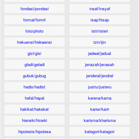
fondasi/pondasi
insaf/insyaf
formal/formil
isap/hisap
foto/photo
istri/isteri
frekuensi/frekwensi
izin/ijin
gizi/gisi
jadwal/jadual
gladi/geladi
jenazah/jenasah
gubuk/gubug
jenderal/jendral
hadis/hadist
justru/justeru
hafal/hapal
karena/karna
hakikat/hakekat
karier/karir
hierarki/hirarki
karisma/kharisma
hipotesis/hipotesa
kategori/katagori