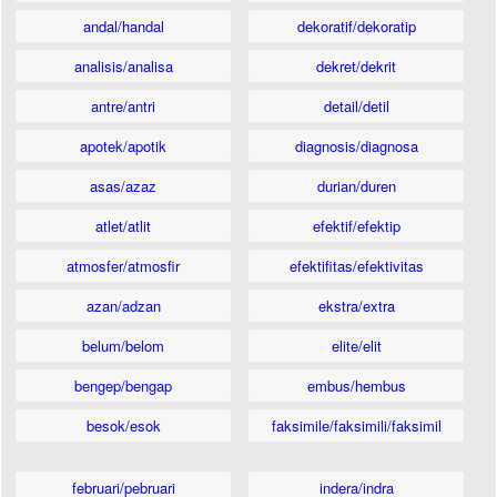
andal/handal
dekoratif/dekoratip
analisis/analisa
dekret/dekrit
antre/antri
detail/detil
apotek/apotik
diagnosis/diagnosa
asas/azaz
durian/duren
atlet/atlit
efektif/efektip
atmosfer/atmosfir
efektifitas/efektivitas
azan/adzan
ekstra/extra
belum/belom
elite/elit
bengep/bengap
embus/hembus
besok/esok
faksimile/faksimili/faksimil
februari/pebruari
indera/indra