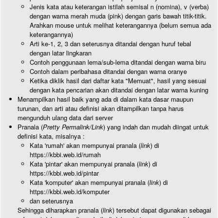
Jenis kata atau keterangan istilah semisal n (nomina), v (verba)
dengan warna merah muda (pink) dengan garis bawah titik-titik.
Arahkan mouse untuk melihat keterangannya (belum semua ada
keterangannya)
Arti ke-1, 2, 3 dan seterusnya ditandai dengan huruf tebal
dengan latar lingkaran
Contoh penggunaan lema/sub-lema ditandai dengan warna biru
Contoh dalam peribahasa ditandai dengan warna oranye
Ketika diklik hasil dari daftar kata "Memuat", hasil yang sesuai
dengan kata pencarian akan ditandai dengan latar warna kuning
Menampilkan hasil baik yang ada di dalam kata dasar maupun
turunan, dan arti atau definisi akan ditampilkan tanpa harus
mengunduh ulang data dari server
Pranala (
Pretty Permalink/Link
) yang indah dan mudah diingat untuk
definisi kata, misalnya :
Kata 'rumah' akan mempunyai pranala (
link
) di
https://kbbi.web.id/rumah
Kata 'pintar' akan mempunyai pranala (
link
) di
https://kbbi.web.id/pintar
Kata 'komputer' akan mempunyai pranala (
link
) di
https://kbbi.web.id/komputer
dan seterusnya
Sehingga diharapkan pranala (
link
) tersebut dapat digunakan sebagai