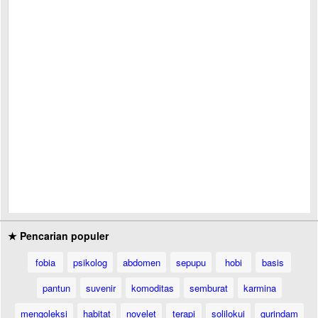
★ Pencarian populer
fobia
psikolog
abdomen
sepupu
hobi
basis
pantun
suvenir
komoditas
semburat
karmina
mengoleksi
habitat
novelet
terapi
solilokui
gurindam