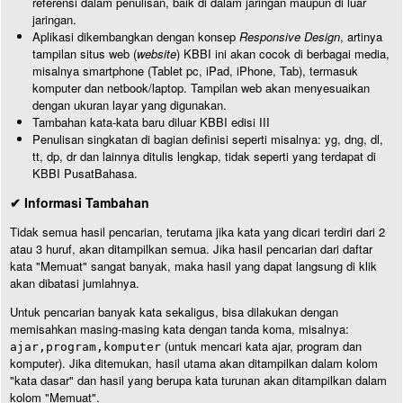
referensi dalam penulisan, baik di dalam jaringan maupun di luar
jaringan.
Aplikasi dikembangkan dengan konsep
Responsive Design
, artinya
tampilan situs web (
website
) KBBI ini akan cocok di berbagai media,
misalnya smartphone (Tablet pc, iPad, iPhone, Tab), termasuk
komputer dan netbook/laptop. Tampilan web akan menyesuaikan
dengan ukuran layar yang digunakan.
Tambahan kata-kata baru diluar KBBI edisi III
Penulisan singkatan di bagian definisi seperti misalnya: yg, dng, dl,
tt, dp, dr dan lainnya ditulis lengkap, tidak seperti yang terdapat di
KBBI PusatBahasa.
✔ Informasi Tambahan
Tidak semua hasil pencarian, terutama jika kata yang dicari terdiri dari 2
atau 3 huruf, akan ditampilkan semua. Jika hasil pencarian dari daftar
kata "Memuat" sangat banyak, maka hasil yang dapat langsung di klik
akan dibatasi jumlahnya.
Untuk pencarian banyak kata sekaligus, bisa dilakukan dengan
memisahkan masing-masing kata dengan tanda koma, misalnya:
(untuk mencari kata ajar, program dan
ajar,program,komputer
komputer). Jika ditemukan, hasil utama akan ditampilkan dalam kolom
"kata dasar" dan hasil yang berupa kata turunan akan ditampilkan dalam
kolom "Memuat".