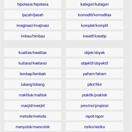
hipotesis/hipotesa
kategori/katagori
ijazah/ijasah
komoditi/komoditas
imaginasi/imajinasi
komplet/komplit
imbau/himbau
kreatif/kreatip
kualitas/kwalitas
objek/obyek
kuitansi/kwitansi
objektif/obyektif
lembap/lembab
paham/faham
lubang/lobang
pikir/fikir
makhluk/mahluk
praktik/praktek
masjid/mesjid
provinsi/propinsi
metode/metoda
rapot/rapor
menyolok/mencolok
risiko/resiko