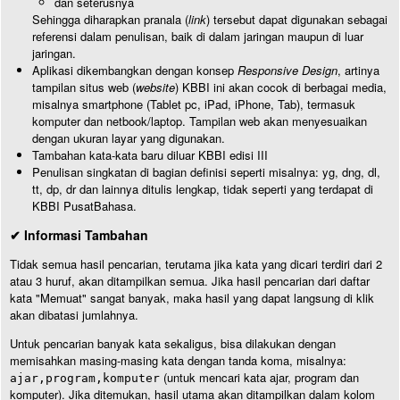
dan seterusnya
Sehingga diharapkan pranala (
link
) tersebut dapat digunakan sebagai
referensi dalam penulisan, baik di dalam jaringan maupun di luar
jaringan.
Aplikasi dikembangkan dengan konsep
Responsive Design
, artinya
tampilan situs web (
website
) KBBI ini akan cocok di berbagai media,
misalnya smartphone (Tablet pc, iPad, iPhone, Tab), termasuk
komputer dan netbook/laptop. Tampilan web akan menyesuaikan
dengan ukuran layar yang digunakan.
Tambahan kata-kata baru diluar KBBI edisi III
Penulisan singkatan di bagian definisi seperti misalnya: yg, dng, dl,
tt, dp, dr dan lainnya ditulis lengkap, tidak seperti yang terdapat di
KBBI PusatBahasa.
✔ Informasi Tambahan
Tidak semua hasil pencarian, terutama jika kata yang dicari terdiri dari 2
atau 3 huruf, akan ditampilkan semua. Jika hasil pencarian dari daftar
kata "Memuat" sangat banyak, maka hasil yang dapat langsung di klik
akan dibatasi jumlahnya.
Untuk pencarian banyak kata sekaligus, bisa dilakukan dengan
memisahkan masing-masing kata dengan tanda koma, misalnya:
(untuk mencari kata ajar, program dan
ajar,program,komputer
komputer). Jika ditemukan, hasil utama akan ditampilkan dalam kolom