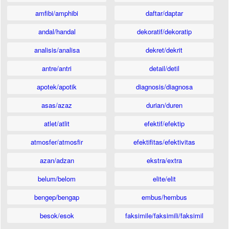
amfibi/amphibi
daftar/daptar
andal/handal
dekoratif/dekoratip
analisis/analisa
dekret/dekrit
antre/antri
detail/detil
apotek/apotik
diagnosis/diagnosa
asas/azaz
durian/duren
atlet/atlit
efektif/efektip
atmosfer/atmosfir
efektifitas/efektivitas
azan/adzan
ekstra/extra
belum/belom
elite/elit
bengep/bengap
embus/hembus
besok/esok
faksimile/faksimili/faksimil