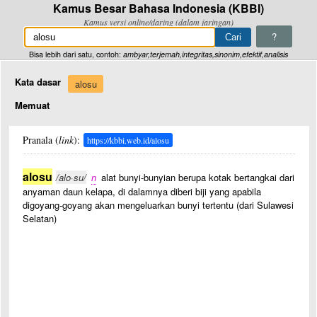
Kamus Besar Bahasa Indonesia (KBBI)
Kamus versi online/daring (dalam jaringan)
?
Bisa lebih dari satu, contoh:
ambyar,terjemah,integritas,sinonim,efektif,analisis
Kata dasar
alosu
Memuat
Pranala (
link
):
https://kbbi.web.id/alosu
alosu
/alo·su/
n
alat bunyi-bunyian berupa kotak bertangkai dari
anyaman daun kelapa, di dalamnya diberi biji yang apabila
digoyang-goyang akan mengeluarkan bunyi tertentu (dari Sulawesi
Selatan)