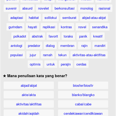
suvenir
absurd
novelet
berkonsultasi
monolog
rasional
adaptasi
habitat
solilokui
semburat
abjad-atau-abjat
gurindam
hayati
replikasi
kontras
novel
senandika
polkadot
abstrak
favorit
toraks
panik
kreatif
antologi
predator
dialog
membran
rajin
mandiri
populasi
jujur
ramah
tekun
aktivitas-atau-aktifitas
optimis
untuk
perajin
cerdas
★ Mana penulisan kata yang benar?
abjad/abjat
biosfer/biosfir
akte/akta
blanko/blangko
aktivitas/aktifitas
cabai/cabe
akidah/aqidah
cendekiawan/cendikiawan