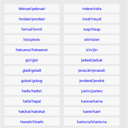
februari/pebruari
indera/indra
fondasi/pondasi
insaf/insyaf
formal/formil
isap/hisap
foto/photo
istri/isteri
frekuensi/frekwensi
izin/ijin
gizi/gisi
jadwal/jadual
gladi/geladi
jenazah/jenasah
gubuk/gubug
jenderal/jendral
hadis/hadist
justru/justeru
hafal/hapal
karena/karna
hakikat/hakekat
karier/karir
hierarki/hirarki
karisma/kharisma