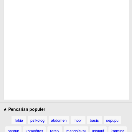
★ Pencarian populer
fobia
psikolog
abdomen
hobi
basis
sepupu
pantun
komoditas
terapi
mengoleksi
inisiatif
karmina