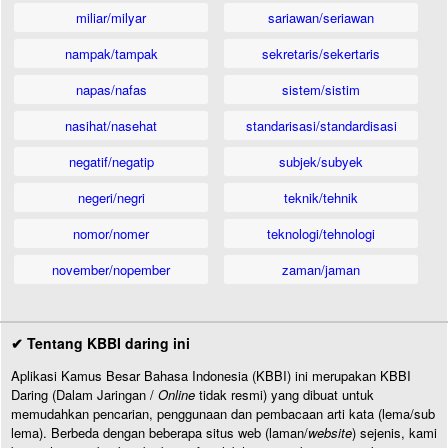
miliar/milyar
sariawan/seriawan
nampak/tampak
sekretaris/sekertaris
napas/nafas
sistem/sistim
nasihat/nasehat
standarisasi/standardisasi
negatif/negatip
subjek/subyek
negeri/negri
teknik/tehnik
nomor/nomer
teknologi/tehnologi
november/nopember
zaman/jaman
✔ Tentang KBBI daring ini
Aplikasi Kamus Besar Bahasa Indonesia (KBBI) ini merupakan KBBI
Daring (Dalam Jaringan /
Online
tidak resmi) yang dibuat untuk
memudahkan pencarian, penggunaan dan pembacaan arti kata (lema/sub
lema). Berbeda dengan beberapa situs web (laman/
website
) sejenis, kami