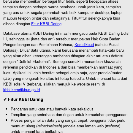
berusaha memberikan berbagai fitur lebih, seperti kecepatan akses,
tampilan dengan berbagai warna pembeda untuk jenis kata, tampilan
yang pas untuk segala perambah web baik komputer desktop, laptop
maupun telepon pintar dan sebagainya. Fitur-fitur selengkapnya bisa
dibaca dibagian
Fitur KBBI Daring
.
Database utama KBBI Daring ini masih mengacu pada KBBI Daring Edisi
III, sehingga isi (kata dan arti) tersebut merupakan Hak Cipta Badan
Pengembangan dan Pembinaan Bahasa,
Kemdikbud
(dahulu Pusat
Bahasa). Diluar data utama, kami berusaha menambah kata-kata baru
yang akan diberi keterangan tambahan dibagian akhir arti atau definisi
dengan "Definisi Eksternal". Semoga semakin menambah khazanah
referensi pendidikan di Indonesia dan bisa memberikan manfaat yang
luas. Aplikasi ini lebih bersifat sebagai arsip saja, agar pranala/tautan
(
link
) yang mengarah ke situs ini tetap tersedia. Untuk mencari kata dari
KBBI edisi V (terbaru), silakan merujuk ke website resmi di
kbbi.kemdikbud.go.id
✔ Fitur KBBI Daring
Pencarian satu kata atau banyak kata sekaligus
Tampilan yang sederhana dan ringan untuk kemudahan penggunaan
Proses pengambilan data yang sangat cepat, pengguna tidak perlu
memuat ulang (
reload/refresh
) jendela atau laman web (
website
)
untuk mencari kata berikutnya