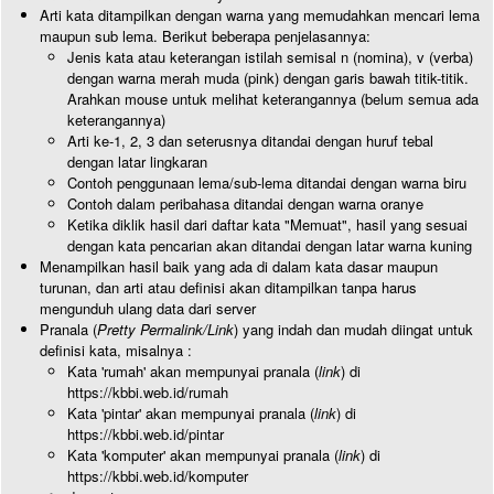
Arti kata ditampilkan dengan warna yang memudahkan mencari lema
maupun sub lema. Berikut beberapa penjelasannya:
Jenis kata atau keterangan istilah semisal n (nomina), v (verba)
dengan warna merah muda (pink) dengan garis bawah titik-titik.
Arahkan mouse untuk melihat keterangannya (belum semua ada
keterangannya)
Arti ke-1, 2, 3 dan seterusnya ditandai dengan huruf tebal
dengan latar lingkaran
Contoh penggunaan lema/sub-lema ditandai dengan warna biru
Contoh dalam peribahasa ditandai dengan warna oranye
Ketika diklik hasil dari daftar kata "Memuat", hasil yang sesuai
dengan kata pencarian akan ditandai dengan latar warna kuning
Menampilkan hasil baik yang ada di dalam kata dasar maupun
turunan, dan arti atau definisi akan ditampilkan tanpa harus
mengunduh ulang data dari server
Pranala (
Pretty Permalink/Link
) yang indah dan mudah diingat untuk
definisi kata, misalnya :
Kata 'rumah' akan mempunyai pranala (
link
) di
https://kbbi.web.id/rumah
Kata 'pintar' akan mempunyai pranala (
link
) di
https://kbbi.web.id/pintar
Kata 'komputer' akan mempunyai pranala (
link
) di
https://kbbi.web.id/komputer