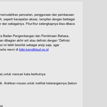
uk memudahkan pencarian, penggunaan dan pembacaan
ih, seperti kecepatan akses, tampilan dengan berbagai
dan sebagainya. Fitur-fitur selengkapnya bisa dibaca
 Cipta Badan Pengembangan dan Pembinaan Bahasa,
ibagian akhir arti atau definisi dengan "Definisi
ni lebih bersifat sebagai arsip saja, agar
bsite resmi di
kbbi.kemdikbud.go.id
te
) untuk mencari kata berikutnya
titik. Arahkan mouse untuk melihat keterangannya (belum
ng