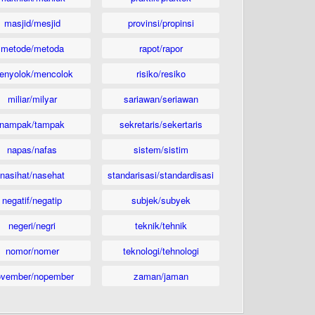
masjid/mesjid
provinsi/propinsi
metode/metoda
rapot/rapor
enyolok/mencolok
risiko/resiko
miliar/milyar
sariawan/seriawan
nampak/tampak
sekretaris/sekertaris
napas/nafas
sistem/sistim
nasihat/nasehat
standarisasi/standardisasi
negatif/negatip
subjek/subyek
negeri/negri
teknik/tehnik
nomor/nomer
teknologi/tehnologi
ovember/nopember
zaman/jaman