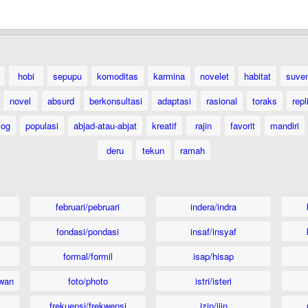
hobi
sepupu
komoditas
karmina
novelet
habitat
suven
novel
absurd
berkonsultasi
adaptasi
rasional
toraks
repl
log
populasi
abjad-atau-abjat
kreatif
rajin
favorit
mandiri
deru
tekun
ramah
februari/pebruari
indera/indra
fondasi/pondasi
insaf/insyaf
formal/formil
isap/hisap
wan
foto/photo
istri/isteri
frekuensi/frekwensi
izin/ijin