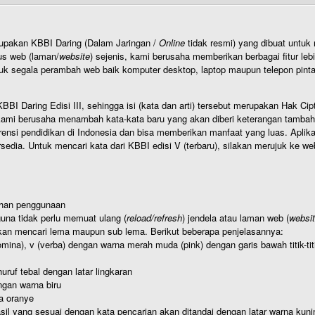
rupakan KBBI Daring (Dalam Jaringan /
Online
tidak resmi) yang dibuat unt
us web (laman/
website
) sejenis, kami berusaha memberikan berbagai fitur leb
uk segala perambah web baik komputer desktop, laptop maupun telepon pintar 
BI Daring Edisi III, sehingga isi (kata dan arti) tersebut merupakan Hak
ami berusaha menambah kata-kata baru yang akan diberi keterangan tambahan d
 pendidikan di Indonesia dan bisa memberikan manfaat yang luas. Aplikasi i
rsedia. Untuk mencari kata dari KBBI edisi V (terbaru), silakan merujuk ke we
ahan penggunaan
una tidak perlu memuat ulang (
reload/refresh
) jendela atau laman web (
websi
kan mencari lema maupun sub lema. Berikut beberapa penjelasannya:
nomina), v (verba) dengan warna merah muda (pink) dengan garis bawah titik-
uruf tebal dengan latar lingkaran
gan warna biru
a oranye
hasil yang sesuai dengan kata pencarian akan ditandai dengan latar warna kuni