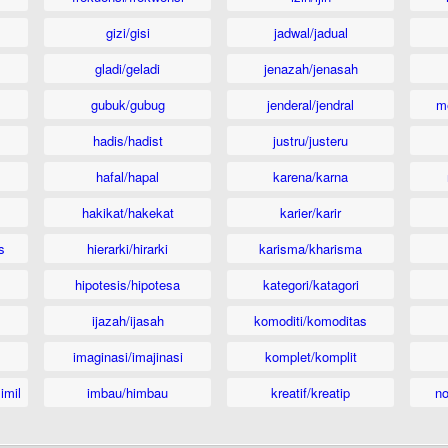
gizi/gisi
jadwal/jadual
gladi/geladi
jenazah/jenasah
gubuk/gubug
jenderal/jendral
m
hadis/hadist
justru/justeru
hafal/hapal
karena/karna
hakikat/hakekat
karier/karir
s
hierarki/hirarki
karisma/kharisma
hipotesis/hipotesa
kategori/katagori
ijazah/ijasah
komoditi/komoditas
imaginasi/imajinasi
komplet/komplit
imil
imbau/himbau
kreatif/kreatip
n