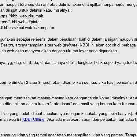
r maupun turunan, dan arti atau definisi akan ditampilkan tanpa harus mengu
h diingat untuk definisi kata, misalnya :
 https://kbbi.web.id/rumah
https://kbbi.web.id/pintar
 di https://kbbi.web.id/komputer
igunakan sebagai referensi dalam penulisan, baik di dalam jaringan maupun di 
 Design
, artinya tampilan situs web (
website
) KBBI ini akan cocok di berbaga
ilan web akan menyesuaikan dengan ukuran layar yang digunakan.
nya: yg, dng, dl, tt, dp, dr dan lainnya ditulis lengkap, tidak seperti yang te
cari terdiri dari 2 atau 3 huruf, akan ditampilkan semua. Jika hasil pencarian
an dengan memisahkan masing-masing kata dengan tanda koma, misalnya:
aj
an ditampilkan dalam kolom "kata dasar" dan hasil yang berupa kata turuna
I Offline yang sudah dibuat sebelumnya (dengan kosakata yang lebih banyak). 
aman web ini
KBBI Offline
. Jika ada masukan, saran dan perbaikan terhadap kb
nyaring iklan yang tampil agar tetap menampilkan iklan yang pantas. Tetapi j