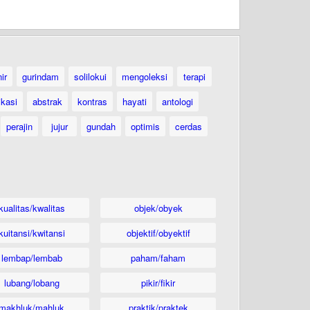
ir
gurindam
solilokui
mengoleksi
terapi
ikasi
abstrak
kontras
hayati
antologi
perajin
jujur
gundah
optimis
cerdas
kualitas/kwalitas
objek/obyek
kuitansi/kwitansi
objektif/obyektif
lembap/lembab
paham/faham
lubang/lobang
pikir/fikir
makhluk/mahluk
praktik/praktek