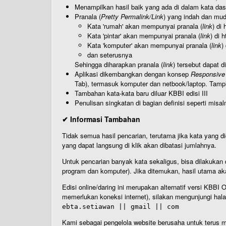
Menampilkan hasil baik yang ada di dalam kata dasa
Pranala (
Pretty Permalink/Link
) yang indah dan muda
Kata 'rumah' akan mempunyai pranala (
link
) di
Kata 'pintar' akan mempunyai pranala (
link
) di 
Kata 'komputer' akan mempunyai pranala (
link
)
dan seterusnya
Sehingga diharapkan pranala (
link
) tersebut dapat d
Aplikasi dikembangkan dengan konsep
Responsive
Tab), termasuk komputer dan netbook/laptop. Tamp
Tambahan kata-kata baru diluar KBBI edisi III
Penulisan singkatan di bagian definisi seperti misal
✔ Informasi Tambahan
Tidak semua hasil pencarian, terutama jika kata yang di
yang dapat langsung di klik akan dibatasi jumlahnya.
Untuk pencarian banyak kata sekaligus, bisa dilakuk
program dan komputer). Jika ditemukan, hasil utama ak
Edisi online/daring ini merupakan alternatif versi KBB
memerlukan koneksi internet), silakan mengunjungi hal
ebta.setiawan || gmail || com
Kami sebagai pengelola website berusaha untuk terus me