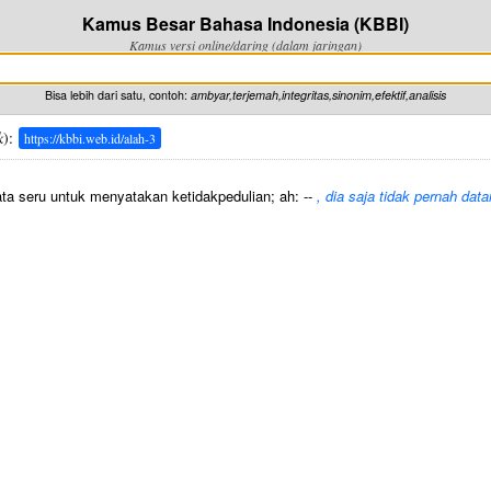
Kamus Besar Bahasa Indonesia (KBBI)
Kamus versi online/daring (dalam jaringan)
Bisa lebih dari satu, contoh:
ambyar,terjemah,integritas,sinonim,efektif,analisis
k
):
https://kbbi.web.id/alah-3
ta seru untuk menyatakan ketidakpedulian; ah: --
, dia saja tidak pernah dat